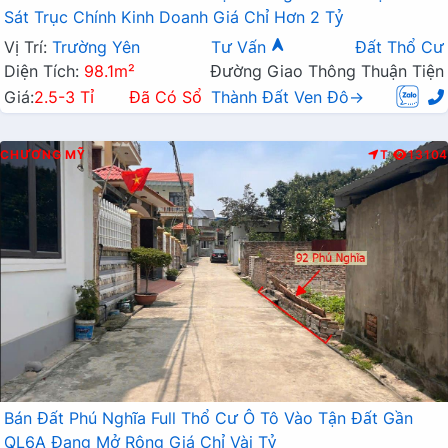
Sát Trục Chính Kinh Doanh Giá Chỉ Hơn 2 Tỷ
Vị Trí:
Trường Yên
Tư Vấn
Đất Thổ Cư
Diện Tích:
98.1m²
Đường Giao Thông Thuận Tiện
Giá:
2.5-3 Tỉ
Đã Có Sổ
Thành Đất Ven Đô→
CHƯƠNG MỸ
T
13104
Bán Đất Phú Nghĩa Full Thổ Cư Ô Tô Vào Tận Đất Gần
QL6A Đang Mở Rộng Giá Chỉ Vài Tỷ