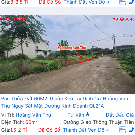
Giá:
3-3.5 Tỉ
Đã Có Sổ
Thành Đất Ven Đô→
CHƯƠNG MỸ
Đ
6648
Bán Thửa Đất 60M2 Thuộc Khu Tái Định Cư Hoàng Văn
Thụ Ngay Sát Mặt Đường Kinh Doanh QL21A
Vị Trí:
Hoàng Văn Thụ
Tư Vấn
Đất Đấu Giá
Diện Tích:
60m²
Đường Giao Thông Thuận Tiện
Giá:
1.5-2 Tỉ
Đã Có Sổ
Thành Đất Ven Đô→