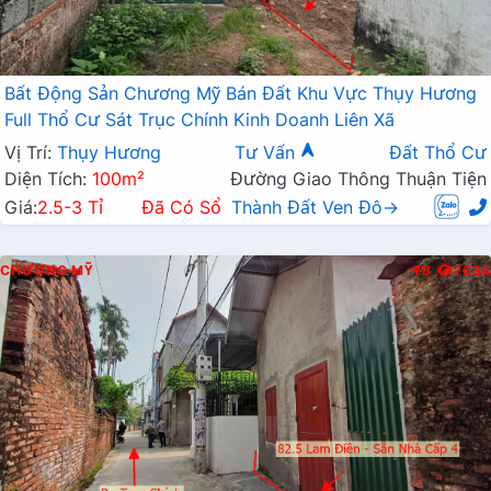
Bất Động Sản Chương Mỹ Bán Đất Khu Vực Thụy Hương
Full Thổ Cư Sát Trục Chính Kinh Doanh Liên Xã
Vị Trí:
Thụy Hương
Tư Vấn
Đất Thổ Cư
Diện Tích:
100m²
Đường Giao Thông Thuận Tiện
Giá:
2.5-3 Tỉ
Đã Có Sổ
Thành Đất Ven Đô→
CHƯƠNG MỸ
B
7034