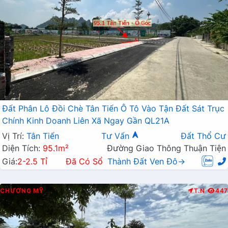
Đất Phân Lô Đồi Chè Tân Tiến Ô Tô Vào Tận Đất Sát Trục
Chính Kinh Doanh Liên Xã Ngay Gần QL21A
Vị Trí:
Tân Tiến
Tư Vấn
Đất Thổ Cư
Diện Tích:
95.1m²
Đường Giao Thông Thuận Tiện
Giá:
2-2.5 Tỉ
Đã Có Sổ
Thành Đất Ven Đô→
CHƯƠNG MỸ
T.N
447