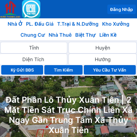
Đăng Nhập
Nhà Ở
PL. Đấu Giá
T.Trại & N.Dưỡng
Kho Xưởng
Chung Cư
Nhà Thuê
Biệt Thự
Liền Kề
Ký Gửi BĐS
Yêu Cầu Tư Vấn
Đất Phân Lô Thủy Xuân Tiên | 2
Mặt Tiền Sát Trục Chính Liên Xã
Ngay Gần Trung Tâm Xã Thủy
Xuân Tiên