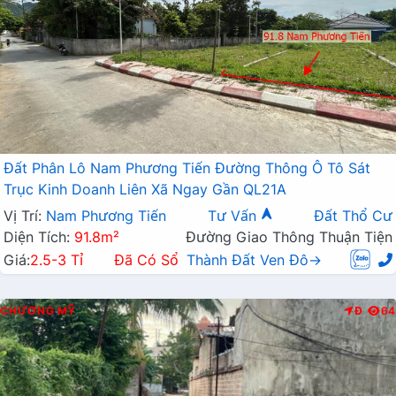
Đất Phân Lô Nam Phương Tiến Đường Thông Ô Tô Sát
Trục Kinh Doanh Liên Xã Ngay Gần QL21A
Vị Trí:
Nam Phương Tiến
Tư Vấn
Đất Thổ Cư
Diện Tích:
91.8m²
Đường Giao Thông Thuận Tiện
Giá:
2.5-3 Tỉ
Đã Có Sổ
Thành Đất Ven Đô→
CHƯƠNG MỸ
Đ
64