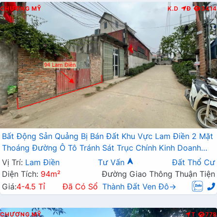
CHƯƠNG MỸ
K.D
Đ
3414
Bất Động Sản Quảng Bị Bán Đất Khu Vực Lam Điền 2 Mặt
Thoáng Đường Ô Tô Tránh Sát Trục Chính Kinh Doanh
Liên Xã
Vị Trí:
Lam Điền
Tư Vấn
Đất Thổ Cư
Diện Tích:
94m²
Đường Giao Thông Thuận Tiện
Giá:
4-4.5 Tỉ
Đã Có Sổ
Thành Đất Ven Đô→
CHƯƠNG MỸ
T
778