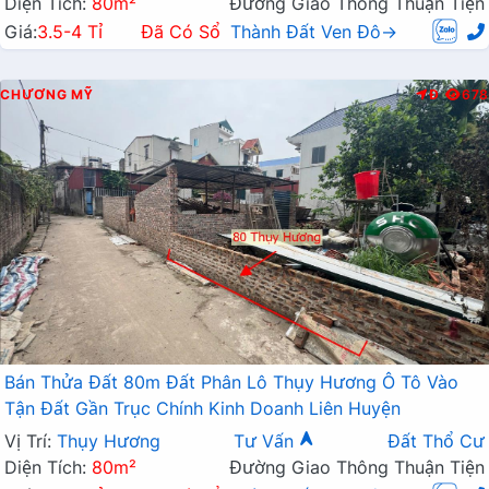
Diện Tích:
80m²
Đường Giao Thông Thuận Tiện
Giá:
3.5-4 Tỉ
Đã Có Sổ
Thành Đất Ven Đô→
CHƯƠNG MỸ
Đ
678
Bán Thửa Đất 80m Đất Phân Lô Thụy Hương Ô Tô Vào
Tận Đất Gần Trục Chính Kinh Doanh Liên Huyện
Vị Trí:
Thụy Hương
Tư Vấn
Đất Thổ Cư
Diện Tích:
80m²
Đường Giao Thông Thuận Tiện