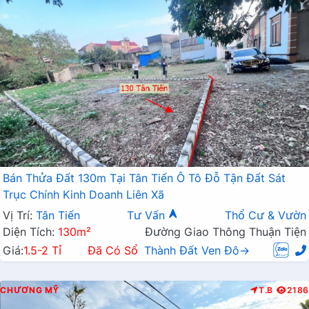
Bán Thửa Đất 130m Tại Tân Tiến Ô Tô Đỗ Tận Đất Sát
Trục Chính Kinh Doanh Liên Xã
Vị Trí:
Tân Tiến
Tư Vấn
Thổ Cư & Vườn
Diện Tích:
130m²
Đường Giao Thông Thuận Tiện
Giá:
1.5-2 Tỉ
Đã Có Sổ
Thành Đất Ven Đô→
CHƯƠNG MỸ
T.B
2186