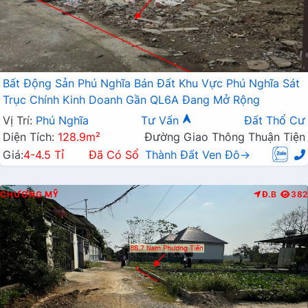
Bất Động Sản Phú Nghĩa Bán Đất Khu Vực Phú Nghĩa Sát
Trục Chính Kinh Doanh Gần QL6A Đang Mở Rộng
Vị Trí:
Phú Nghĩa
Tư Vấn
Đất Thổ Cư
Diện Tích:
128.9m²
Đường Giao Thông Thuận Tiện
Giá:
4-4.5 Tỉ
Đã Có Sổ
Thành Đất Ven Đô→
CHƯƠNG MỸ
Đ.B
382