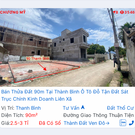
CHƯƠNG MỸ
B
3546
Bán Thửa Đất 90m Tại Thành Bình Ô Tô Đỗ Tận Đất Sát
Trục Chính Kinh Doanh Liên Xã
Vị Trí:
Thanh Bình
Tư Vấn
Đất Thổ Cư
Diện Tích:
90m²
Đường Giao Thông Thuận Tiện
Giá:
2.5-3 Tỉ
Đã Có Sổ
Thành Đất Ven Đô→