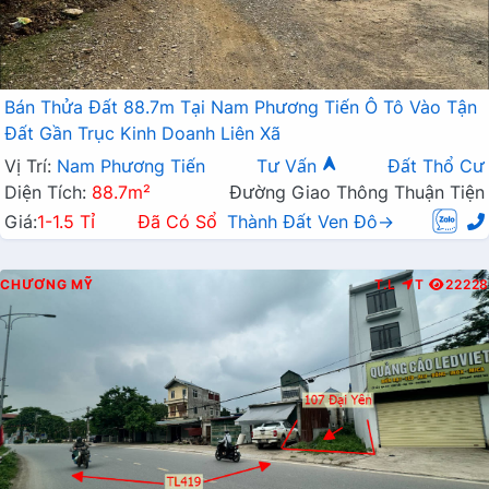
Bán Thửa Đất 88.7m Tại Nam Phương Tiến Ô Tô Vào Tận
Đất Gần Trục Kinh Doanh Liên Xã
Vị Trí:
Nam Phương Tiến
Tư Vấn
Đất Thổ Cư
Diện Tích:
88.7m²
Đường Giao Thông Thuận Tiện
Giá:
1-1.5 Tỉ
Đã Có Sổ
Thành Đất Ven Đô→
CHƯƠNG MỸ
T.L
T
22228