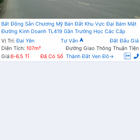
Bất Động Sản Chương Mỹ Bán Đất Khu Vực Đại Bám Mặt
Đường Kinh Doanh TL419 Gần Trường Học Các Cấp
Vị Trí:
Đại Yên
Tư Vấn
Đất Đấu Giá
Diện Tích:
107m²
Đường Giao Thông Thuận Tiện
Giá:
6-6.5 Tỉ
Đã Có Sổ
Thành Đất Ven Đô→