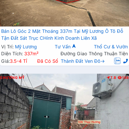
Bán Lô Góc 2 Mặt Thoáng 337m Tại Mỹ Lương Ô Tô Đỗ
Tận Đất Sát Trục CHính Kinh Doanh Liên Xã
Vị Trí:
Mỹ Lương
Tư Vấn
Thổ Cư & Vườn
Diện Tích:
337m²
Đường Giao Thông Thuận Tiện
Giá:
3.5-4 Tỉ
Đã Có Sổ
Thành Đất Ven Đô→
CHƯƠNG MỸ
T.B
168