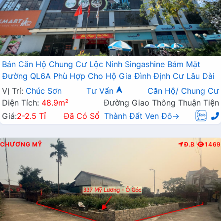
Bán Căn Hộ Chung Cư Lộc Ninh Singashine Bám Mặt
Đường QL6A Phù Hợp Cho Hộ Gia Đình Định Cư Lâu Dài
Vị Trí:
Chúc Sơn
Tư Vấn
Căn Hộ/ Chung Cư
Diện Tích:
48.9m²
Đường Giao Thông Thuận Tiện
Giá:
2-2.5 Tỉ
Đã Có Sổ
Thành Đất Ven Đô→
CHƯƠNG MỸ
Đ.B
1469