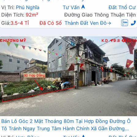
Vị Trí:
Phú Nghĩa
Tư Vấn
Đất Thổ Cư
Diện Tích:
92m²
Đường Giao Thông Thuận Tiện
Giá:
3.5-4 Tỉ
Đã Có Sổ
Thành Đất Ven Đô→
CHƯƠNG MỸ
K.D
Đ.B
5038
Bán Lô Góc 2 Mặt Thoáng 80m Tại Hợp Đồng Đường Ô
Tô Tránh Ngay Trung Tâm Hành Chính Xã Gần Đường
TL419