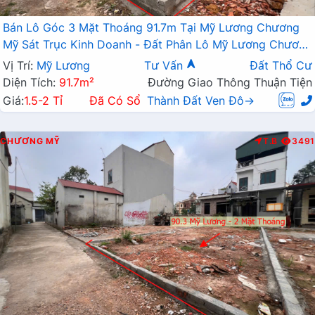
Bán Lô Góc 3 Mặt Thoáng 91.7m Tại Mỹ Lương Chương
Mỹ Sát Trục Kinh Doanh - Đất Phân Lô Mỹ Lương Chương
Mỹ
Vị Trí:
Mỹ Lương
Tư Vấn
Đất Thổ Cư
Diện Tích:
91.7m²
Đường Giao Thông Thuận Tiện
Giá:
1.5-2 Tỉ
Đã Có Sổ
Thành Đất Ven Đô→
CHƯƠNG MỸ
T.B
3491