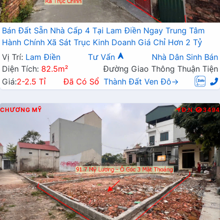
Bán Đất Sẵn Nhà Cấp 4 Tại Lam Điền Ngay Trung Tâm
Hành Chính Xã Sát Trục Kinh Doanh Giá Chỉ Hơn 2 Tỷ
Vị Trí:
Lam Điền
Tư Vấn
Nhà Dân Sinh Bán
Diện Tích:
82.5m²
Đường Giao Thông Thuận Tiện
Giá:
2-2.5 Tỉ
Đã Có Sổ
Thành Đất Ven Đô→
CHƯƠNG MỸ
Đ.N
3494