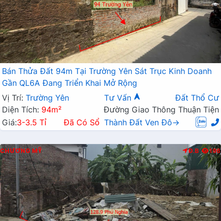
Bán Thửa Đất 94m Tại Trường Yên Sát Trục Kinh Doanh
Gần QL6A Đang Triển Khai Mở Rộng
Vị Trí:
Trường Yên
Tư Vấn
Đất Thổ Cư
Diện Tích:
94m²
Đường Giao Thông Thuận Tiện
Giá:
3-3.5 Tỉ
Đã Có Sổ
Thành Đất Ven Đô→
CHƯƠNG MỸ
Đ.B
196