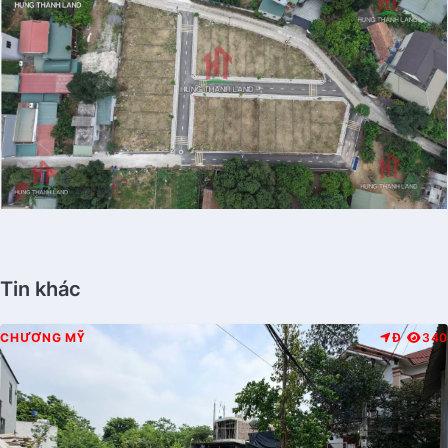
Tin khác
CHƯƠNG MỸ
Đ
340