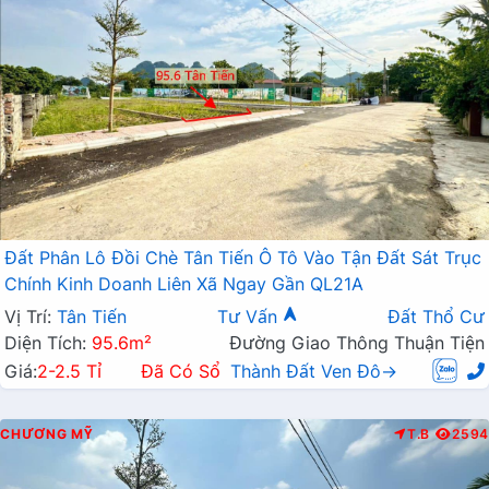
Đất Phân Lô Đồi Chè Tân Tiến Ô Tô Vào Tận Đất Sát Trục
Chính Kinh Doanh Liên Xã Ngay Gần QL21A
Vị Trí:
Tân Tiến
Tư Vấn
Đất Thổ Cư
Diện Tích:
95.6m²
Đường Giao Thông Thuận Tiện
Giá:
2-2.5 Tỉ
Đã Có Sổ
Thành Đất Ven Đô→
CHƯƠNG MỸ
T.B
2594