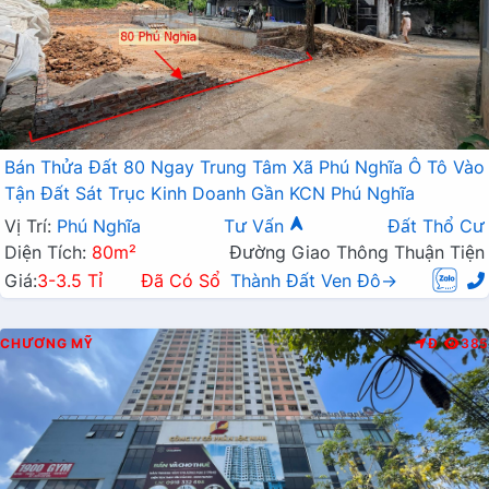
Bán Thửa Đất 80 Ngay Trung Tâm Xã Phú Nghĩa Ô Tô Vào
Tận Đất Sát Trục Kinh Doanh Gần KCN Phú Nghĩa
Vị Trí:
Phú Nghĩa
Tư Vấn
Đất Thổ Cư
Diện Tích:
80m²
Đường Giao Thông Thuận Tiện
Giá:
3-3.5 Tỉ
Đã Có Sổ
Thành Đất Ven Đô→
CHƯƠNG MỸ
Đ
385