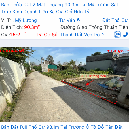
Bán Thửa Đất 2 Mặt Thoáng 90.3m Tại Mỹ Lương Sát
Trục Kinh Doanh Liên Xã Giá Chỉ Hơn Tỷ
Vị Trí:
Mỹ Lương
Tư Vấn
Đất Thổ Cư
Diện Tích:
90.3m²
Đường Giao Thông Thuận Tiện
Giá:
1.5-2 Tỉ
Đã Có Sổ
Thành Đất Ven Đô→
CHƯƠNG MỸ
T.B
372
Bán Đất Full Thổ Cư 98.1m Tại Trường Ô Tô Đỗ Tận Đất