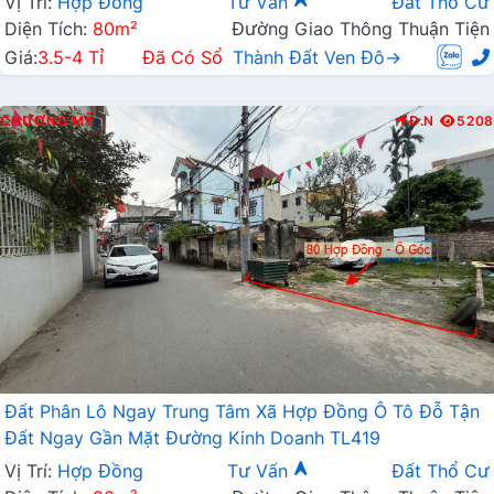
Vị Trí:
Hợp Đồng
Tư Vấn
Đất Thổ Cư
Diện Tích:
80m²
Đường Giao Thông Thuận Tiện
Giá:
3.5-4 Tỉ
Đã Có Sổ
Thành Đất Ven Đô→
CHƯƠNG MỸ
Đ.N
5208
Đất Phân Lô Ngay Trung Tâm Xã Hợp Đồng Ô Tô Đỗ Tận
Đất Ngay Gần Mặt Đường Kinh Doanh TL419
Vị Trí:
Hợp Đồng
Tư Vấn
Đất Thổ Cư