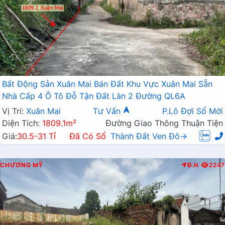
Bất Động Sản Xuân Mai Bán Đất Khu Vực Xuân Mai Sẵn
Nhà Cấp 4 Ô Tô Đỗ Tận Đất Làn 2 Đường QL6A
Vị Trí:
Xuân Mai
Tư Vấn
P.Lô Đợi Sổ Mới
Diện Tích:
1809.1m²
Đường Giao Thông Thuận Tiện
Giá:
30.5-31 Tỉ
Đã Có Sổ
Thành Đất Ven Đô→
CHƯƠNG MỸ
Đ.N
2247