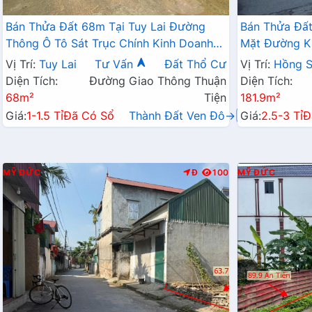
Bán Thửa Đất 68m Tại Tuy Lai Đường
Bán Thửa Đất
Thông Ô Tô Sát Trục Chính Kinh Doanh
Mặt Đường K
Gần Trường Học Các Cấp
Các Cấp Giá 
Vị Trí:
Tuy Lai
Tư Vấn
Đất Thổ Cư
Vị Trí:
Hồng 
Diện Tích:
Đường Giao Thông Thuận
Diện Tích:
68m²
Tiện
181.9m²
Giá:
1-1.5 Tỉ
Đã Có Sổ
Thành Đất Ven Đô→
Giá:
2.5-3 Tỉ
Đ
MỸ ĐỨC
Đ
100
MỸ ĐỨC