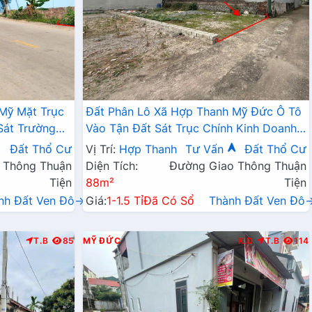
 Mỹ Mặt Trục
Đất Phân Lô Xã Hợp Thanh Mỹ Đức Ô Tô
Sát Trường
Vào Tận Đất Sát Trục Chính Kinh Doanh
L419
Giá Chỉ Nhỉnh Tỷ
Đất Thổ Cư
Vị Trí:
Hợp Thanh
Tư Vấn
Đất Thổ Cư
 Thông Thuận
Diện Tích:
Đường Giao Thông Thuận
Tiện
88m²
Tiện
nh Đất Ven Đô→
Giá:
1-1.5 Tỉ
Đã Có Sổ
Thành Đất Ven Đô
T.B
85
MỸ ĐỨC
K.D
T.B
114