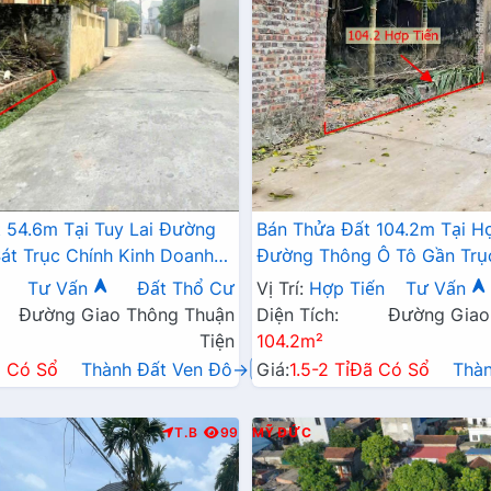
 54.6m Tại Tuy Lai Đường
Bán Thửa Đất 104.2m Tại H
át Trục Chính Kinh Doanh
Đường Thông Ô Tô Gần Trụ
Chỉ Hơn Tỷ
Liên Xã Cách TL424 Chỉ Vài
Tư Vấn
Đất Thổ Cư
Vị Trí:
Hợp Tiến
Tư Vấn
Đường Giao Thông Thuận
Diện Tích:
Đường Giao
Tiện
104.2m²
 Có Sổ
Thành Đất Ven Đô→
Giá:
1.5-2 Tỉ
Đã Có Sổ
Thà
T.B
99
MỸ ĐỨC