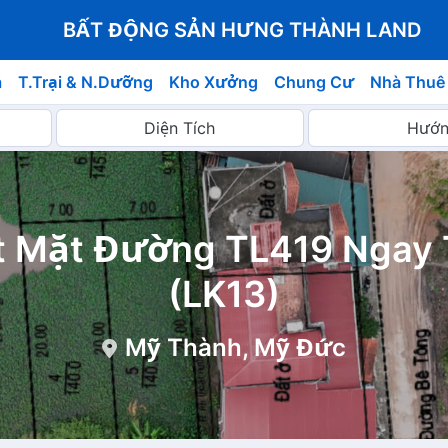
BẤT ĐỘNG SẢN HƯNG THÀNH LAND
á
T.Trại & N.Dưỡng
Kho Xưởng
Chung Cư
Nhà Thuê
t Mặt Đường TL419 Ngay
(LK13)
Mỹ Thành, Mỹ Đức