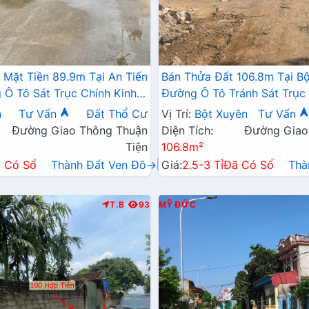
 Mặt Tiền 89.9m Tại An Tiến
Bán Thửa Đất 106.8m Tại B
Ô Tô Sát Trục Chính Kinh
Đường Ô Tô Tránh Sát Trục 
ã Giá Chỉ Hơn Tỷ
Doanh Liên Xã
n
Tư Vấn
Đất Thổ Cư
Vị Trí:
Bột Xuyên
Tư Vấn
Đường Giao Thông Thuận
Diện Tích:
Đường Giao
Tiện
106.8m²
 Có Sổ
Thành Đất Ven Đô→
Giá:
2.5-3 Tỉ
Đã Có Sổ
Thà
T.B
93
MỸ ĐỨC