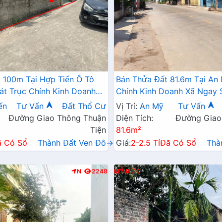
 100m Tại Hợp Tiến Ô Tô
Bán Thửa Đất 81.6m Tại An
át Trục Chính Kinh Doanh
Chính Kinh Doanh Xã Ngay 
ờng TL424
Học Các Cấp Gần Đường T
ến
Tư Vấn
Đất Thổ Cư
Vị Trí:
An Mỹ
Tư Vấn
Đường Giao Thông Thuận
Diện Tích:
Đường Giao
Tiện
81.6m²
ã Có Sổ
Thành Đất Ven Đô→
Giá:
2-2.5 Tỉ
Đã Có Sổ
Thà
N
2248
MỸ ĐỨC