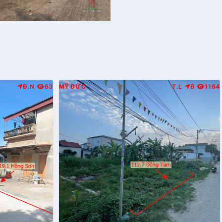
Đ.N
63
MỸ ĐỨC
T.L
B
1164