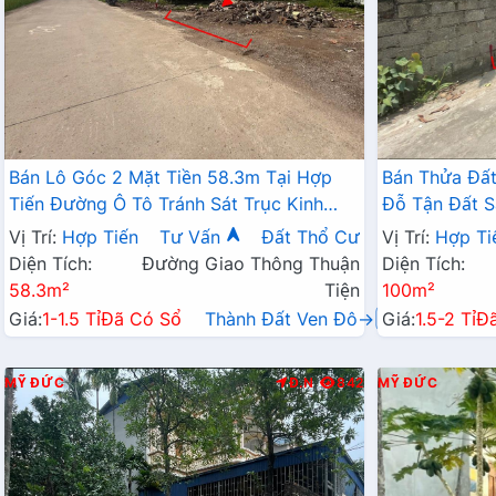
Bán Lô Góc 2 Mặt Tiền 58.3m Tại Hợp
Bán Thửa Đất
Tiến Đường Ô Tô Tránh Sát Trục Kinh
Đỗ Tận Đất S
Doanh Gần Đường TL424
Ngay Gần Đư
Vị Trí:
Hợp Tiến
Tư Vấn
Đất Thổ Cư
Vị Trí:
Hợp Ti
Diện Tích:
Đường Giao Thông Thuận
Diện Tích:
58.3m²
Tiện
100m²
Giá:
1-1.5 Tỉ
Đã Có Sổ
Thành Đất Ven Đô→
Giá:
1.5-2 Tỉ
Đ
MỸ ĐỨC
Đ.N
842
MỸ ĐỨC