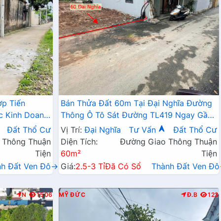
ợp Tiến
Bán Thửa Đất 60m Tại Đại Nghĩa Đường
c Kinh Doanh
Thông Ô Tô Sát Đường TL419 Ngay Gần
 Trăm Mét
Trường Học Các Cấp
Đất Thổ Cư
Vị Trí:
Đại Nghĩa
Tư Vấn
Đất Thổ Cư
 Thông Thuận
Diện Tích:
Đường Giao Thông Thuận
Tiện
60m²
Tiện
nh Đất Ven Đô→
Giá:
2.5-3 Tỉ
Đã Có Sổ
Thành Đất Ven Đ
N
1506
MỸ ĐỨC
Đ.B
123