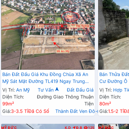
Bán Đất Đấu Giá Khu Đồng Chùa Xã An
Bán Thửa Đất
Mỹ Sát Mặt Đường TL419 Ngay Trung
Cư Đường Ô T
Tâm Xã An Mỹ Mỹ Đức
Kinh Doanh L
Vị Trí:
An Mỹ
Tư Vấn
Đất Đấu Giá
Vị Trí:
Hợp Ti
Diện Tích:
Đường Giao Thông Thuận
Diện Tích:
99m²
Tiện
80m²
Giá:
3-3.5 Tỉ
Đã Có Sổ
Thành Đất Ven Đô→
Giá:
1.5-2 Tỉ
Đ
MỸ ĐỨC
K.D
Đ.B
125
MỸ ĐỨC