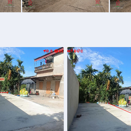
Đ.B
65
MỸ ĐỨC