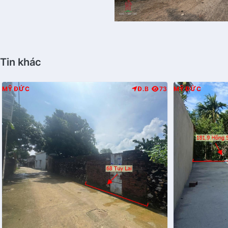
Tin khác
MỸ ĐỨC
Đ.B
73
MỸ ĐỨC