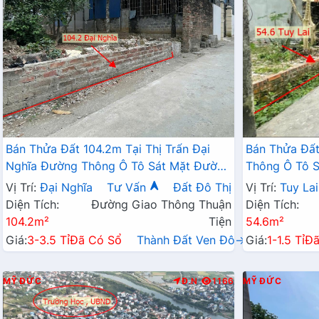
Bán Thửa Đất 104.2m Tại Thị Trấn Đại
Bán Thửa Đất
Nghĩa Đường Thông Ô Tô Sát Mặt Đường
Thông Ô Tô S
Kinh Doanh TL419
Liên Xã Giá 
Vị Trí:
Đại Nghĩa
Tư Vấn
Đất Đô Thị
Vị Trí:
Tuy Lai
Diện Tích:
Đường Giao Thông Thuận
Diện Tích:
104.2m²
Tiện
54.6m²
Giá:
3-3.5 Tỉ
Đã Có Sổ
Thành Đất Ven Đô→
Giá:
1-1.5 Tỉ
Đã
MỸ ĐỨC
Đ.N
1166
MỸ ĐỨC