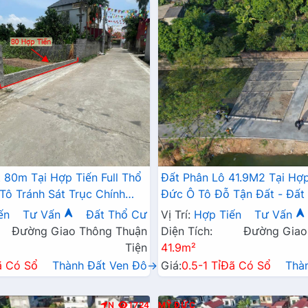
 80m Tại Hợp Tiến Full Thổ
Đất Phân Lô 41.9M2 Tại Hợ
ô Tránh Sát Trục Chính
Đức Ô Tô Đỗ Tận Đất - Đất
iên Xã
Đức Giá Rẻ
ến
Tư Vấn
Đất Thổ Cư
Vị Trí:
Hợp Tiến
Tư Vấn
Đường Giao Thông Thuận
Diện Tích:
Đường Giao
Tiện
41.9m²
ã Có Sổ
Thành Đất Ven Đô→
Giá:
0.5-1 Tỉ
Đã Có Sổ
Thà
N
1724
MỸ ĐỨC