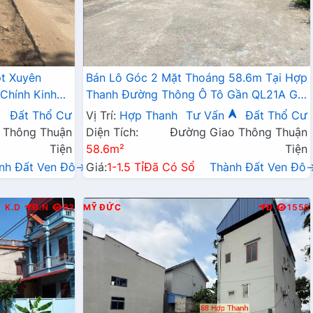
ột Xuyên
Bán Lô Góc 2 Mặt Thoáng 58.6m Tại Hợp
Chính Kinh
Thanh Đường Thông Ô Tô Gần QL21A Giá
Chỉ Hơn Tỷ
Đất Thổ Cư
Vị Trí:
Hợp Thanh
Tư Vấn
Đất Thổ Cư
 Thông Thuận
Diện Tích:
Đường Giao Thông Thuận
Tiện
58.6m²
Tiện
nh Đất Ven Đô→
Giá:
1-1.5 Tỉ
Đã Có Sổ
Thành Đất Ven Đô
K.D
Đ.N
93
MỸ ĐỨC
Đ
1555