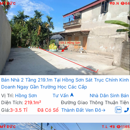
MỸ ĐỨC
Đ.N
64
Bán Nhà 2 Tầng 219.1m Tại Hồng Sơn Sát Trục Chính Kinh
Doanh Ngay Gần Trường Học Các Cấp
Vị Trí:
Hồng Sơn
Tư Vấn
Nhà Dân Sinh Bán
Diện Tích:
219.1m²
Đường Giao Thông Thuận Tiện
Giá:
3-3.5 Tỉ
Đã Có Sổ
Thành Đất Ven Đô→
MỸ ĐỨC
T.L
B
1165