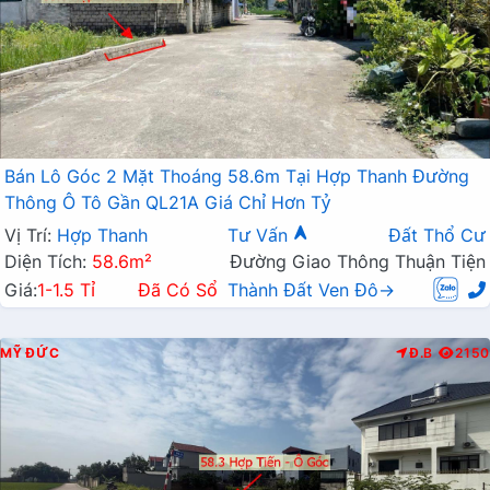
Bán Lô Góc 2 Mặt Thoáng 58.6m Tại Hợp Thanh Đường
Thông Ô Tô Gần QL21A Giá Chỉ Hơn Tỷ
Vị Trí:
Hợp Thanh
Tư Vấn
Đất Thổ Cư
Diện Tích:
58.6m²
Đường Giao Thông Thuận Tiện
Giá:
1-1.5 Tỉ
Đã Có Sổ
Thành Đất Ven Đô→
MỸ ĐỨC
Đ.B
2150