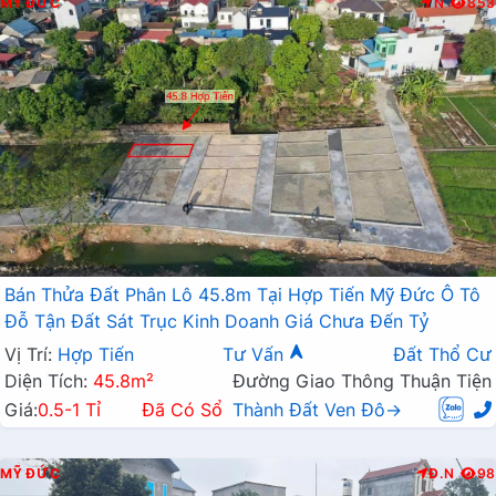
MỸ ĐỨC
N
853
Bán Thửa Đất Phân Lô 45.8m Tại Hợp Tiến Mỹ Đức Ô Tô
Đỗ Tận Đất Sát Trục Kinh Doanh Giá Chưa Đến Tỷ
Vị Trí:
Hợp Tiến
Tư Vấn
Đất Thổ Cư
Diện Tích:
45.8m²
Đường Giao Thông Thuận Tiện
Giá:
0.5-1 Tỉ
Đã Có Sổ
Thành Đất Ven Đô→
MỸ ĐỨC
Đ.N
98