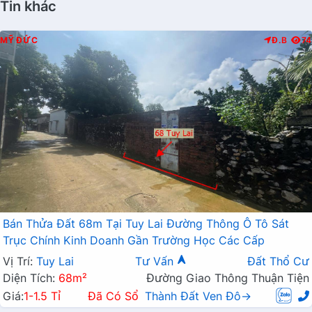
Tin khác
MỸ ĐỨC
Đ.B
74
Bán Thửa Đất 68m Tại Tuy Lai Đường Thông Ô Tô Sát
Trục Chính Kinh Doanh Gần Trường Học Các Cấp
Vị Trí:
Tuy Lai
Tư Vấn
Đất Thổ Cư
Diện Tích:
68m²
Đường Giao Thông Thuận Tiện
Giá:
1-1.5 Tỉ
Đã Có Sổ
Thành Đất Ven Đô→