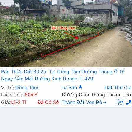
Bán Thửa Đất 80.2m Tại Đồng Tâm Đường Thông Ô Tô
Ngay Gần Mặt Đường Kinh Doanh TL429
Vị Trí:
Đồng Tâm
Tư Vấn
Đất Thổ Cư
Diện Tích:
80m²
Đường Giao Thông Thuận Tiện
Giá:
1.5-2 Tỉ
Đã Có Sổ
Thành Đất Ven Đô→