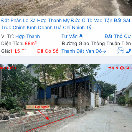
Đất Phân Lô Xã Hợp Thanh Mỹ Đức Ô Tô Vào Tận Đất Sát
Trục Chính Kinh Doanh Giá Chỉ Nhỉnh Tỷ
Vị Trí:
Hợp Thanh
Tư Vấn
Đất Thổ Cư
Diện Tích:
88m²
Đường Giao Thông Thuận Tiện
Giá:
1-1.5 Tỉ
Đã Có Sổ
Thành Đất Ven Đô→
MỸ ĐỨC
Đ.N
843