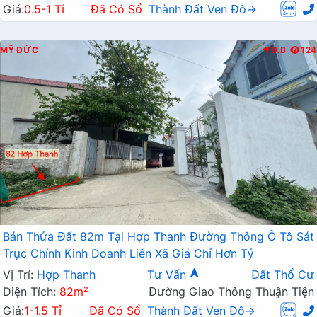
Giá:
0.5-1 Tỉ
Đã Có Sổ
Thành Đất Ven Đô→
MỸ ĐỨC
Đ.B
124
Bán Thửa Đất 82m Tại Hợp Thanh Đường Thông Ô Tô Sát
Trục Chính Kinh Doanh Liên Xã Giá Chỉ Hơn Tỷ
Vị Trí:
Hợp Thanh
Tư Vấn
Đất Thổ Cư
Diện Tích:
82m²
Đường Giao Thông Thuận Tiện
Giá:
1-1.5 Tỉ
Đã Có Sổ
Thành Đất Ven Đô→