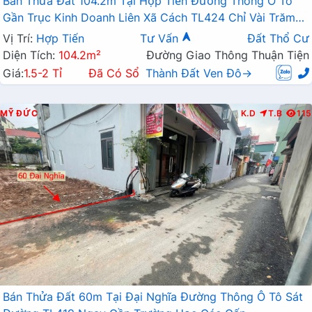
Bán Thửa Đất 104.2m Tại Hợp Tiến Đường Thông Ô Tô
Gần Trục Kinh Doanh Liên Xã Cách TL424 Chỉ Vài Trăm
Mét
Vị Trí:
Hợp Tiến
Tư Vấn
Đất Thổ Cư
Diện Tích:
104.2m²
Đường Giao Thông Thuận Tiện
Giá:
1.5-2 Tỉ
Đã Có Sổ
Thành Đất Ven Đô→
MỸ ĐỨC
K.D
T.B
115
Bán Thửa Đất 60m Tại Đại Nghĩa Đường Thông Ô Tô Sát