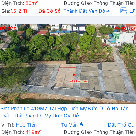
Diện Tích:
80m²
Đường Giao Thông Thuận Tiện
Giá:
1.5-2 Tỉ
Đã Có Sổ
Thành Đất Ven Đô→
MỸ ĐỨC
N
1507
Đất Phân Lô 41.9M2 Tại Hợp Tiến Mỹ Đức Ô Tô Đỗ Tận
Đất - Đất Phân Lô Mỹ Đức Giá Rẻ
Vị Trí:
Hợp Tiến
Tư Vấn
Đất Thổ Cư
Diện Tích:
41.9m²
Đường Giao Thông Thuận Tiện