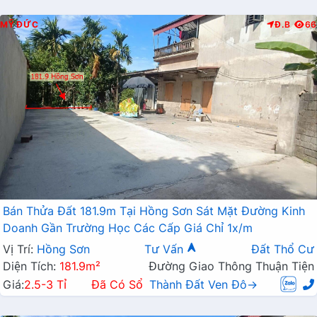
MỸ ĐỨC
Đ.B
66
Bán Thửa Đất 181.9m Tại Hồng Sơn Sát Mặt Đường Kinh
Doanh Gần Trường Học Các Cấp Giá Chỉ 1x/m
Vị Trí:
Hồng Sơn
Tư Vấn
Đất Thổ Cư
Diện Tích:
181.9m²
Đường Giao Thông Thuận Tiện
Giá:
2.5-3 Tỉ
Đã Có Sổ
Thành Đất Ven Đô→