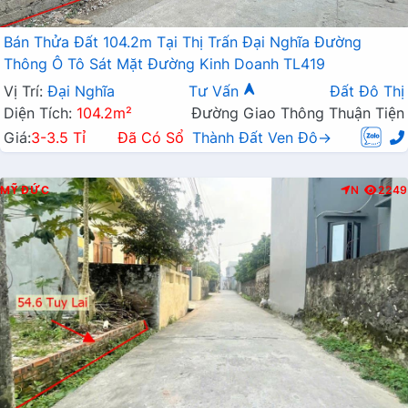
Bán Thửa Đất 104.2m Tại Thị Trấn Đại Nghĩa Đường
Thông Ô Tô Sát Mặt Đường Kinh Doanh TL419
Vị Trí:
Đại Nghĩa
Tư Vấn
Đất Đô Thị
Diện Tích:
104.2m²
Đường Giao Thông Thuận Tiện
Giá:
3-3.5 Tỉ
Đã Có Sổ
Thành Đất Ven Đô→
MỸ ĐỨC
N
2249