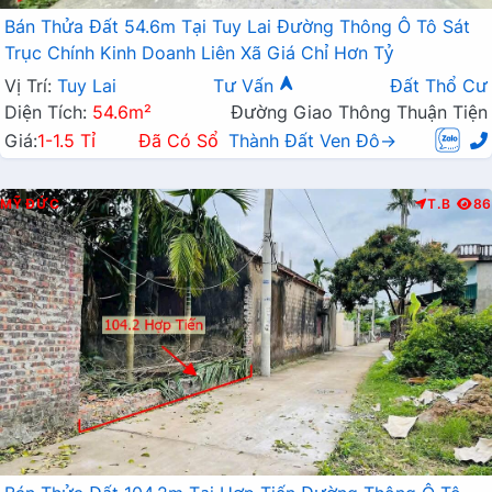
Bán Thửa Đất 54.6m Tại Tuy Lai Đường Thông Ô Tô Sát
Trục Chính Kinh Doanh Liên Xã Giá Chỉ Hơn Tỷ
Vị Trí:
Tuy Lai
Tư Vấn
Đất Thổ Cư
Diện Tích:
54.6m²
Đường Giao Thông Thuận Tiện
Giá:
1-1.5 Tỉ
Đã Có Sổ
Thành Đất Ven Đô→
MỸ ĐỨC
T.B
86