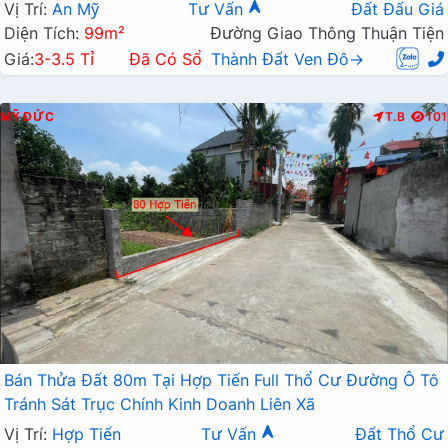
Vị Trí:
An Mỹ
Tư Vấn
Đất Đấu Giá
Diện Tích:
99m²
Đường Giao Thông Thuận Tiện
Giá:
3-3.5 Tỉ
Đã Có Sổ
Thành Đất Ven Đô→
MỸ ĐỨC
T.B
101
Bán Thửa Đất 80m Tại Hợp Tiến Full Thổ Cư Đường Ô Tô
Tránh Sát Trục Chính Kinh Doanh Liên Xã
Vị Trí:
Hợp Tiến
Tư Vấn
Đất Thổ Cư