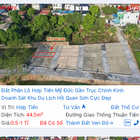
MỸ ĐỨC
N
1725
Đất Phân Lô Hợp Tiến Mỹ Đức Gần Trục Chính Kinh
Doanh Sát Khu Du Lịch Hồ Quan Sơn Cực Đẹp
Vị Trí:
Hợp Tiến
Tư Vấn
Đất Thổ Cư
Diện Tích:
44.5m²
Đường Giao Thông Thuận Tiện
Giá:
0.5-1 Tỉ
Đã Có Sổ
Thành Đất Ven Đô→