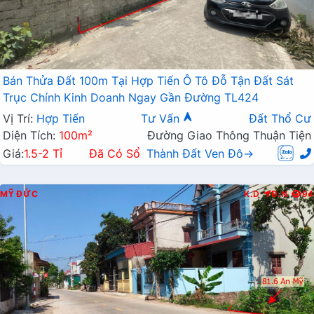
Bán Thửa Đất 100m Tại Hợp Tiến Ô Tô Đỗ Tận Đất Sát
Trục Chính Kinh Doanh Ngay Gần Đường TL424
Vị Trí:
Hợp Tiến
Tư Vấn
Đất Thổ Cư
Diện Tích:
100m²
Đường Giao Thông Thuận Tiện
Giá:
1.5-2 Tỉ
Đã Có Sổ
Thành Đất Ven Đô→
MỸ ĐỨC
K.D
Đ.N
94