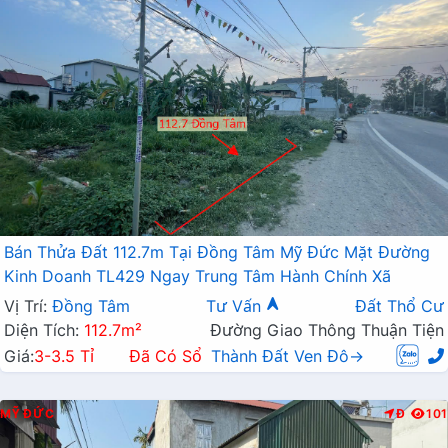
Bán Thửa Đất 112.7m Tại Đồng Tâm Mỹ Đức Mặt Đường
Kinh Doanh TL429 Ngay Trung Tâm Hành Chính Xã
Vị Trí:
Đồng Tâm
Tư Vấn
Đất Thổ Cư
Diện Tích:
112.7m²
Đường Giao Thông Thuận Tiện
Giá:
3-3.5 Tỉ
Đã Có Sổ
Thành Đất Ven Đô→
MỸ ĐỨC
Đ
101