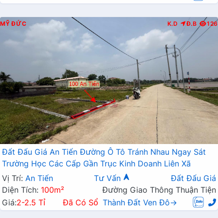
MỸ ĐỨC
K.D
Đ.B
126
Đất Đấu Giá An Tiến Đường Ô Tô Tránh Nhau Ngay Sát
Trường Học Các Cấp Gần Trục Kinh Doanh Liên Xã
Vị Trí:
An Tiến
Tư Vấn
Đất Đấu Giá
Diện Tích:
100m²
Đường Giao Thông Thuận Tiện
Giá:
2-2.5 Tỉ
Đã Có Sổ
Thành Đất Ven Đô→