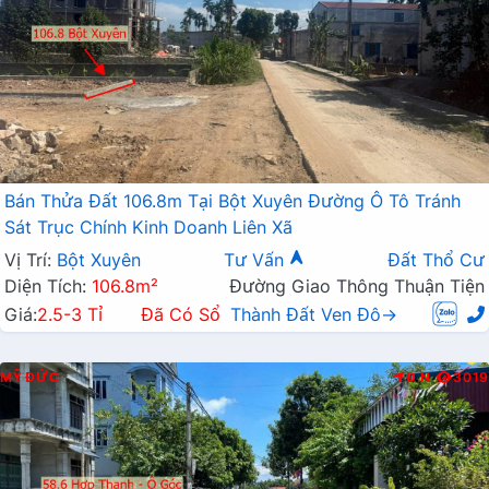
Bán Thửa Đất 106.8m Tại Bột Xuyên Đường Ô Tô Tránh
Sát Trục Chính Kinh Doanh Liên Xã
Vị Trí:
Bột Xuyên
Tư Vấn
Đất Thổ Cư
Diện Tích:
106.8m²
Đường Giao Thông Thuận Tiện
Giá:
2.5-3 Tỉ
Đã Có Sổ
Thành Đất Ven Đô→
MỸ ĐỨC
Đ.N
3019