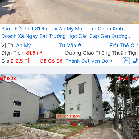
Bán Thửa Đất 81.6m Tại An Mỹ Mặt Trục Chính Kinh
Doanh Xã Ngay Sát Trường Học Các Cấp Gần Đường
TL419
Vị Trí:
An Mỹ
Tư Vấn
Đất Thổ Cư
Diện Tích:
81.6m²
Đường Giao Thông Thuận Tiện
Giá:
2-2.5 Tỉ
Đã Có Sổ
Thành Đất Ven Đô→
MỸ ĐỨC
Đ
1557