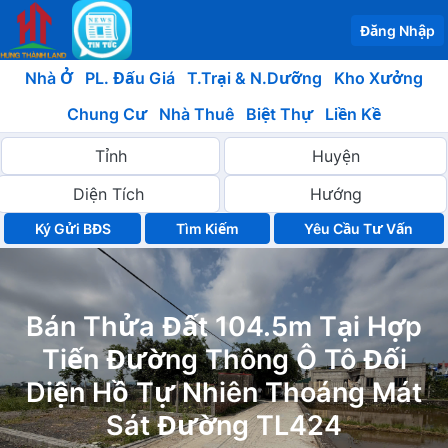
Đăng Nhập
Nhà Ở
PL. Đấu Giá
T.Trại & N.Dưỡng
Kho Xưởng
Chung Cư
Nhà Thuê
Biệt Thự
Liền Kề
Ký Gửi BĐS
Yêu Cầu Tư Vấn
Bán Thửa Đất 104.5m Tại Hợp
Tiến Đường Thông Ô Tô Đối
Diện Hồ Tự Nhiên Thoáng Mát
Sát Đường TL424