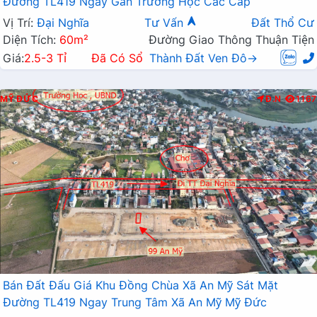
Đường TL419 Ngay Gần Trường Học Các Cấp
Vị Trí:
Đại Nghĩa
Tư Vấn
Đất Thổ Cư
Diện Tích:
60m²
Đường Giao Thông Thuận Tiện
Giá:
2.5-3 Tỉ
Đã Có Sổ
Thành Đất Ven Đô→
MỸ ĐỨC
Đ.N
1167
Bán Đất Đấu Giá Khu Đồng Chùa Xã An Mỹ Sát Mặt
Đường TL419 Ngay Trung Tâm Xã An Mỹ Mỹ Đức