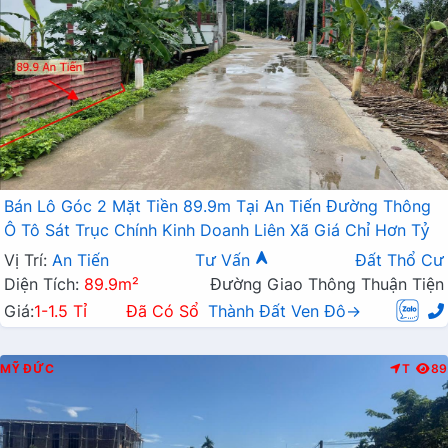
Bán Lô Góc 2 Mặt Tiền 89.9m Tại An Tiến Đường Thông
Ô Tô Sát Trục Chính Kinh Doanh Liên Xã Giá Chỉ Hơn Tỷ
Vị Trí:
An Tiến
Tư Vấn
Đất Thổ Cư
Diện Tích:
89.9m²
Đường Giao Thông Thuận Tiện
Giá:
1-1.5 Tỉ
Đã Có Sổ
Thành Đất Ven Đô→
MỸ ĐỨC
T
89