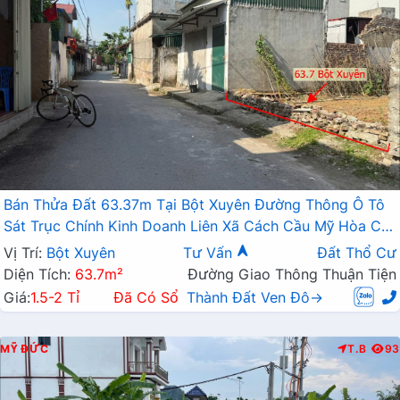
Bán Thửa Đất 63.37m Tại Bột Xuyên Đường Thông Ô Tô
Sát Trục Chính Kinh Doanh Liên Xã Cách Cầu Mỹ Hòa Chỉ
Vài Trăm Mét
Vị Trí:
Bột Xuyên
Tư Vấn
Đất Thổ Cư
Diện Tích:
63.7m²
Đường Giao Thông Thuận Tiện
Giá:
1.5-2 Tỉ
Đã Có Sổ
Thành Đất Ven Đô→
MỸ ĐỨC
T.B
93