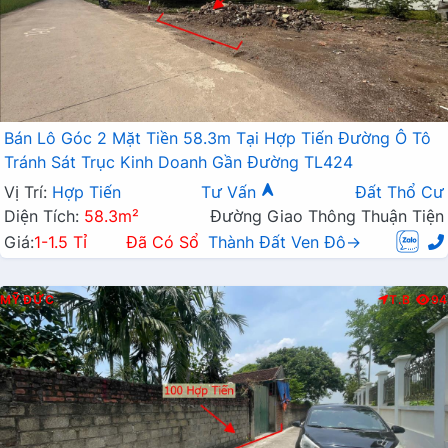
Bán Lô Góc 2 Mặt Tiền 58.3m Tại Hợp Tiến Đường Ô Tô
Tránh Sát Trục Kinh Doanh Gần Đường TL424
Vị Trí:
Hợp Tiến
Tư Vấn
Đất Thổ Cư
Diện Tích:
58.3m²
Đường Giao Thông Thuận Tiện
Giá:
1-1.5 Tỉ
Đã Có Sổ
Thành Đất Ven Đô→
MỸ ĐỨC
T.B
94