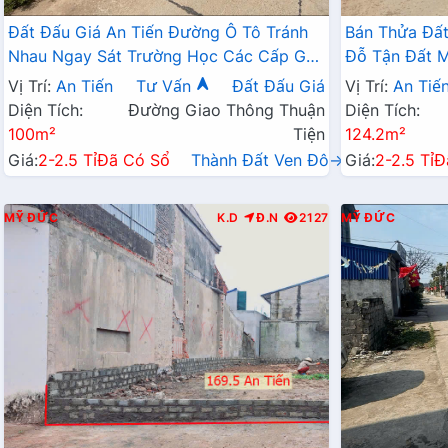
Đất Đấu Giá An Tiến Đường Ô Tô Tránh
Bán Thửa Đất
Nhau Ngay Sát Trường Học Các Cấp Gần
Đỗ Tận Đất M
Trục Kinh Doanh Liên Xã
Giá Chỉ Hơn 
Vị Trí:
An Tiến
Tư Vấn
Đất Đấu Giá
Vị Trí:
An Tiế
Diện Tích:
Đường Giao Thông Thuận
Diện Tích:
100m²
Tiện
124.2m²
Giá:
2-2.5 Tỉ
Đã Có Sổ
Thành Đất Ven Đô→
Giá:
2-2.5 Tỉ
Đ
MỸ ĐỨC
K.D
Đ.N
2127
MỸ ĐỨC