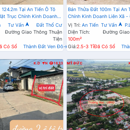
 124.2m Tại An Tiến Ô Tô
Bán Thửa Đất 100m Tại An 
ặt Trục Chính Kinh Doanh
Chính Kinh Doanh Liên Xã -
2 Tỷ
Mỹ Đức
n
Tư Vấn
Đất Thổ Cư
Vị Trí:
An Tiến
Tư Vấn
P.
Đường Giao Thông Thuận
Diện Tích:
Đường Giao
Tiện
100m²
ã Có Sổ
Thành Đất Ven Đô→
Giá:
2.5-3 Tỉ
Đã Có Sổ
Thà
K.D
N
1633
MỸ ĐỨC