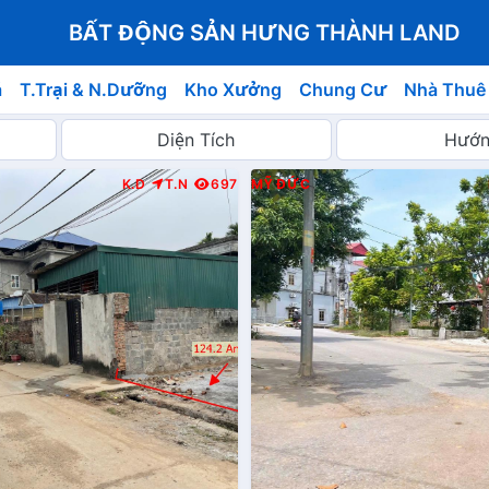
BẤT ĐỘNG SẢN HƯNG THÀNH LAND
á
T.Trại & N.Dưỡng
Kho Xưởng
Chung Cư
Nhà Thuê
K.D
T.N
697
MỸ ĐỨC