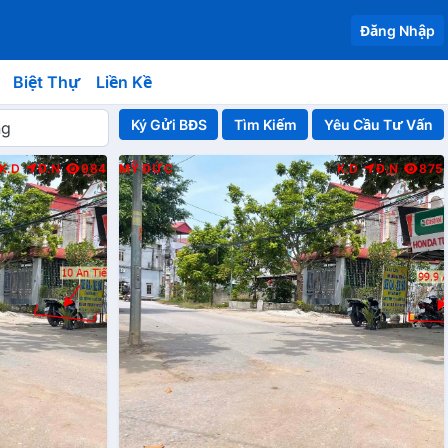
Đăng Nhập
Biệt Thự
Liền Kề
Ký Gửi BĐS
Yêu Cầu Tư Vấn
K.D
Đ.N
984
MỸ ĐỨC
K.D
Đ.N
875