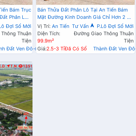
Tiến Bám Trục
Bán Thửa Đất Phân Lô Tại An Tiến Bám
 Đất Phân Lô
Mặt Đường Kinh Doanh Giá Chỉ Hơn 2 Tỷ
- Đất Phân Lô Mỹ Đúc
Lô Đợi Sổ Mới
Vị Trí:
An Tiến
Tư Vấn
P.Lô Đợi Sổ Mới
 Thông Thuận
Diện Tích:
Đường Giao Thông Thuận
Tiện
99.9m²
Tiện
nh Đất Ven Đô→
Giá:
2.5-3 Tỉ
Đã Có Sổ
Thành Đất Ven Đ
K.D
T.N
1351