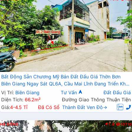
Bất Động Sản Chương Mỹ Bán Đất Đấu Giá Thờn Bơn
Biên Giang Ngay Sát QL6A, Cầu Mai Lĩnh Đang Triển Khai
Mở Rộng
Vị Trí:
Biên Giang
Tư Vấn
Đất Đấu Giá
Diện Tích:
66.2m²
Đường Giao Thông Thuận Tiện
Giá:
4-4.5 Tỉ
Đã Có Sổ
Thành Đất Ven Đô→
HÀ ĐÔNG
T.B
10710