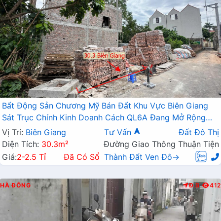
Bất Động Sản Chương Mỹ Bán Đất Khu Vực Biên Giang
Sát Trục Chính Kinh Doanh Cách QL6A Đang Mở Rộng
Chỉ Vài Trăm Mét
Vị Trí:
Biên Giang
Tư Vấn
Đất Đô Thị
Diện Tích:
30.3m²
Đường Giao Thông Thuận Tiện
Giá:
2-2.5 Tỉ
Đã Có Sổ
Thành Đất Ven Đô→
HÀ ĐÔNG
Đ.B
412