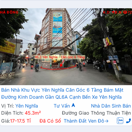
HÀ ĐÔNG
K.D
Đ.N
72
Bán Nhà Khu Vực Yên Nghĩa Căn Góc 6 Tầng Bám Mặt
Đường Kinh Doanh Gần QL6A Cạnh Bến Xe Yên Nghĩa
Vị Trí:
Yên Nghĩa
Tư Vấn
Nhà Dân Sinh Bán
Diện Tích:
45.3m²
Đường Giao Thông Thuận Tiện
Giá:
17-17.5 Tỉ
Đã Có Sổ
Thành Đất Ven Đô→