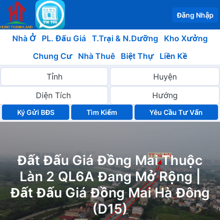
Đăng Nhập
Nhà Ở
PL. Đấu Giá
T.Trại & N.Dưỡng
Kho Xưởng
Chung Cư
Nhà Thuê
Biệt Thự
Liền Kề
Ký Gửi BĐS
Yêu Cầu Tư Vấn
Đất Đấu Giá Đồng Mai Thuộc
Làn 2 QL6A Đang Mở Rộng |
Đất Đấu Giá Đồng Mai Hà Đông
(D15)