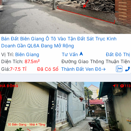
Bán Đất Biên Giang Ô Tô Vào Tận Đất Sát Trục Kinh
Doanh Gần QL6A Đang Mở Rộng
Vị Trí:
Biên Giang
Tư Vấn
Đất Đô Thị
Diện Tích:
87.5m²
Đường Giao Thông Thuận Tiện
Giá:
7-7.5 Tỉ
Đã Có Sổ
Thành Đất Ven Đô→
HÀ ĐÔNG
T
113