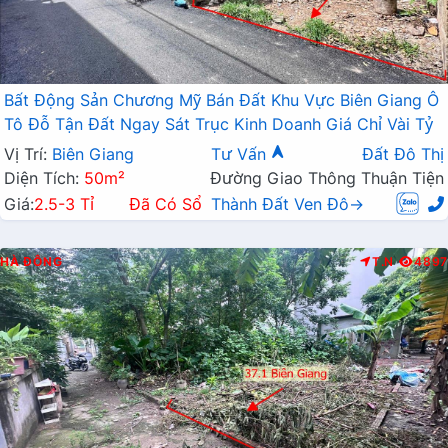
Bất Động Sản Chương Mỹ Bán Đất Khu Vực Biên Giang Ô
Tô Đỗ Tận Đất Ngay Sát Trục Kinh Doanh Giá Chỉ Vài Tỷ
Vị Trí:
Biên Giang
Tư Vấn
Đất Đô Thị
Diện Tích:
50m²
Đường Giao Thông Thuận Tiện
Giá:
2.5-3 Tỉ
Đã Có Sổ
Thành Đất Ven Đô→
HÀ ĐÔNG
T.N
4897