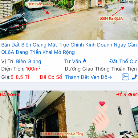
Bán Đất Biên Giang Mặt Trục Chính Kinh Doanh Ngay Gần
QL6A Đang Triển Khai Mở Rộng
Vị Trí:
Biên Giang
Tư Vấn
Đất Thổ Cư
Diện Tích:
100m²
Đường Giao Thông Thuận Tiện
Giá:
8-8.5 Tỉ
Đã Có Sổ
Thành Đất Ven Đô→
HÀ ĐÔNG
T.N
80