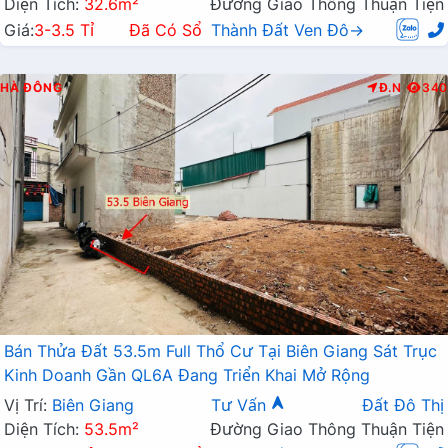
Diện Tích:
32.6m²
Đường Giao Thông Thuận Tiện
Giá:
3-3.5 Tỉ
Đã Có Sổ
Thành Đất Ven Đô→
HÀ ĐÔNG
Đ.N
340
Bán Thửa Đất 53.5m Full Thổ Cư Tại Biên Giang Sát Trục
Kinh Doanh Gần QL6A Đang Triển Khai Mở Rộng
Vị Trí:
Biên Giang
Tư Vấn
Đất Đô Thị
Diện Tích:
53.5m²
Đường Giao Thông Thuận Tiện