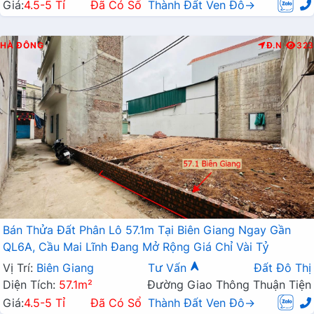
Giá:
4.5-5 Tỉ
Đã Có Sổ
Thành Đất Ven Đô→
HÀ ĐÔNG
Đ.N
323
Bán Thửa Đất Phân Lô 57.1m Tại Biên Giang Ngay Gần
QL6A, Cầu Mai Lĩnh Đang Mở Rộng Giá Chỉ Vài Tỷ
Vị Trí:
Biên Giang
Tư Vấn
Đất Đô Thị
Diện Tích:
57.1m²
Đường Giao Thông Thuận Tiện
Giá:
4.5-5 Tỉ
Đã Có Sổ
Thành Đất Ven Đô→