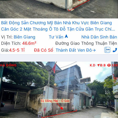
Bất Động Sản Chương Mỹ Bán Nhà Khu Vực Biên Giang
Căn Góc 2 Mặt Thoáng Ô Tô Đỗ Tận Cửa Gần Trục Chính
Kinh Doanh
Vị Trí:
Biên Giang
Tư Vấn
Nhà Dân Sinh Bán
Diện Tích:
46.6m²
Đường Giao Thông Thuận Tiện
Giá:
4.5-5 Tỉ
Đã Có Sổ
Thành Đất Ven Đô→
HÀ ĐÔNG
K.D
Đ.B
356