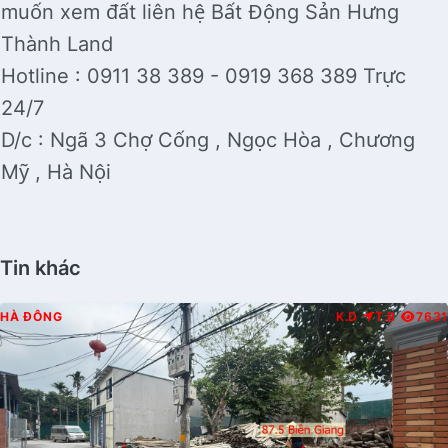
muốn xem đất liên hệ Bất Động Sản Hưng
Thành Land
Hotline : 0911 38 389 - 0919 368 389 Trực
24/7
D/c : Ngã 3 Chợ Cống , Ngọc Hòa , Chương
Mỹ , Hà Nội
Tin khác
HÀ ĐÔNG
K.D
T.B
7631