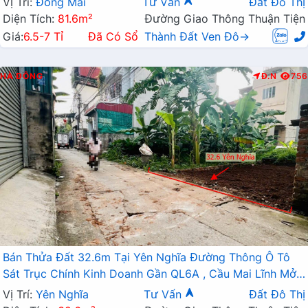
Vị Trí:
Đồng Mai
Tư Vấn
Đất Đô Thị
Diện Tích:
81.6m²
Đường Giao Thông Thuận Tiện
Giá:
6.5-7 Tỉ
Đã Có Sổ
Thành Đất Ven Đô→
HÀ ĐÔNG
Đ.N
756
Bán Thửa Đất 32.6m Tại Yên Nghĩa Đường Thông Ô Tô
Sát Trục Chính Kinh Doanh Gần QL6A , Cầu Mai Lĩnh Mở
Rộng
Vị Trí:
Yên Nghĩa
Tư Vấn
Đất Đô Thị