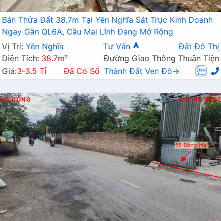
Bán Thửa Đất 38.7m Tại Yên Nghĩa Sát Trục Kinh Doanh
Ngay Gần QL6A, Cầu Mai Lĩnh Đang Mở Rộng
Vị Trí:
Yên Nghĩa
Tư Vấn
Đất Đô Thị
Diện Tích:
38.7m²
Đường Giao Thông Thuận Tiện
Giá:
3-3.5 Tỉ
Đã Có Sổ
Thành Đất Ven Đô→
HÀ ĐÔNG
K.D
B
82