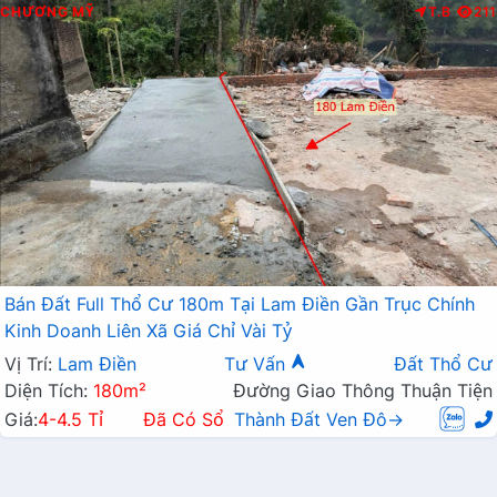
CHƯƠNG MỸ
T.B
211
Bán Đất Full Thổ Cư 180m Tại Lam Điền Gần Trục Chính
Kinh Doanh Liên Xã Giá Chỉ Vài Tỷ
Vị Trí:
Lam Điền
Tư Vấn
Đất Thổ Cư
Diện Tích:
180m²
Đường Giao Thông Thuận Tiện
Giá:
4-4.5 Tỉ
Đã Có Sổ
Thành Đất Ven Đô→