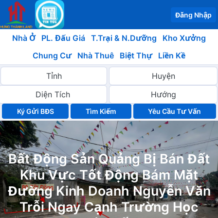
Đăng Nhập
Nhà Ở
PL. Đấu Giá
T.Trại & N.Dưỡng
Kho Xưởng
Chung Cư
Nhà Thuê
Biệt Thự
Liền Kề
Ký Gửi BĐS
Yêu Cầu Tư Vấn
Bất Động Sản Quảng Bị Bán Đất
Khu Vực Tốt Động Bám Mặt
Đường Kinh Doanh Nguyễn Văn
Trỗi Ngay Cạnh Trường Học