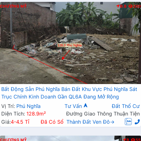
CHƯƠNG MỸ
Đ.B
200
Bất Động Sản Phú Nghĩa Bán Đất Khu Vực Phú Nghĩa Sát
Trục Chính Kinh Doanh Gần QL6A Đang Mở Rộng
Vị Trí:
Phú Nghĩa
Tư Vấn
Đất Thổ Cư
Diện Tích:
128.9m²
Đường Giao Thông Thuận Tiện
Giá:
4-4.5 Tỉ
Đã Có Sổ
Thành Đất Ven Đô→
CHƯƠNG MỸ
B
55