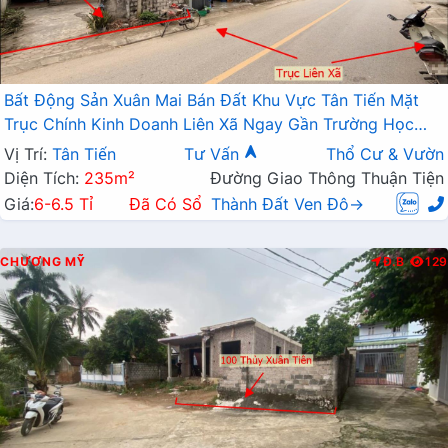
Bất Động Sản Xuân Mai Bán Đất Khu Vực Tân Tiến Mặt
Trục Chính Kinh Doanh Liên Xã Ngay Gần Trường Học
Các Cấp
Vị Trí:
Tân Tiến
Tư Vấn
Thổ Cư & Vườn
Diện Tích:
235m²
Đường Giao Thông Thuận Tiện
Giá:
6-6.5 Tỉ
Đã Có Sổ
Thành Đất Ven Đô→
CHƯƠNG MỸ
Đ.B
129