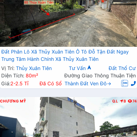
Đất Phân Lô Xã Thủy Xuân Tiên Ô Tô Đỗ Tận Đất Ngay
Trung Tâm Hành Chính Xã Thủy Xuân Tiên
Vị Trí:
Thủy Xuân Tiên
Tư Vấn
Đất Thổ Cư
Diện Tích:
80m²
Đường Giao Thông Thuận Tiện
Giá:
2-2.5 Tỉ
Đã Có Sổ
Thành Đất Ven Đô→
CHƯƠNG MỸ
Q.L
B
74