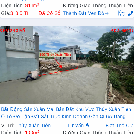
Diện Tích:
91.1m²
Đường Giao Thông Thuận Tiện
Giá:
3-3.5 Tỉ
Đã Có Sổ
Thành Đất Ven Đô→
CHƯƠNG MỸ
Đ.N
135
Bất Động Sản Xuân Mai Bán Đất Khu Vực Thủy Xuân Tiên
Ô Tô Đỗ Tận Đất Sát Trục Kinh Doanh Gần QL6A Đang
Triển Khai Mở Rộng
Vị Trí:
Thủy Xuân Tiên
Tư Vấn
Đất Thổ Cư
Diện Tích:
100m²
Đường Giao Thông Thuận Tiện