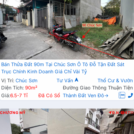
Bán Thửa Đất 90m Tại Chúc Sơn Ô Tô Đỗ Tận Đất Sát
Trục Chính Kinh Doanh Giá Chỉ Vài Tỷ
Vị Trí:
Chúc Sơn
Tư Vấn
Thổ Cư & Vườn
Diện Tích:
90m²
Đường Giao Thông Thuận Tiện
Giá:
6.5-7 Tỉ
Đã Có Sổ
Thành Đất Ven Đô→
CHƯƠNG MỸ
Đ.N
6711