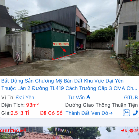
Bất Động Sản Chương Mỹ Bán Đất Khu Vực Đại Yên
Thuộc Làn 2 Đường TL419 Cách Trường Cấp 3 CMA Chỉ
Vài Trăm Mét
Vị Trí:
Đại Yên
Tư Vấn
GTUB
Diện Tích:
93m²
Đường Giao Thông Thuận Tiện
Giá:
2.5-3 Tỉ
Đã Có Sổ
Thành Đất Ven Đô→
CHƯƠNG MỸ
N
25