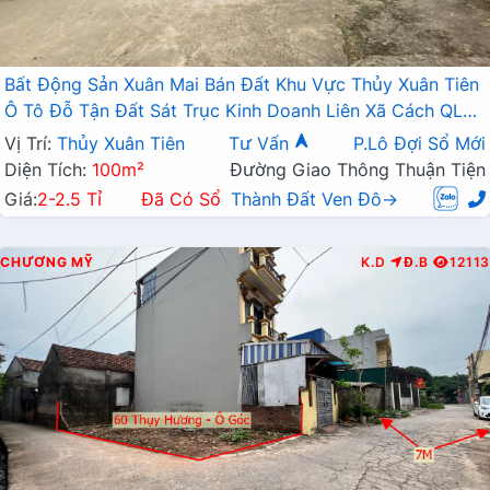
Bất Động Sản Xuân Mai Bán Đất Khu Vực Thủy Xuân Tiên
Ô Tô Đỗ Tận Đất Sát Trục Kinh Doanh Liên Xã Cách QL6A
Chỉ Vài Trăm Mét
Vị Trí:
Thủy Xuân Tiên
Tư Vấn
P.Lô Đợi Sổ Mới
Diện Tích:
100m²
Đường Giao Thông Thuận Tiện
Giá:
2-2.5 Tỉ
Đã Có Sổ
Thành Đất Ven Đô→
CHƯƠNG MỸ
K.D
Đ.B
12113