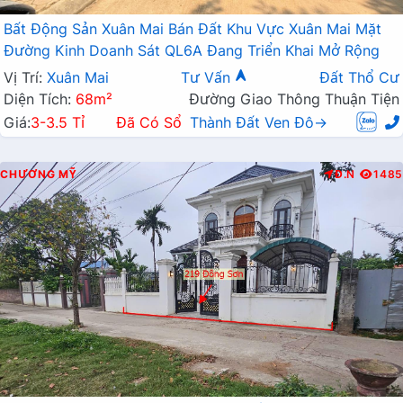
Bất Động Sản Xuân Mai Bán Đất Khu Vực Xuân Mai Mặt
Đường Kinh Doanh Sát QL6A Đang Triển Khai Mở Rộng
Vị Trí:
Xuân Mai
Tư Vấn
Đất Thổ Cư
Diện Tích:
68m²
Đường Giao Thông Thuận Tiện
Giá:
3-3.5 Tỉ
Đã Có Sổ
Thành Đất Ven Đô→
CHƯƠNG MỸ
Đ.N
1485