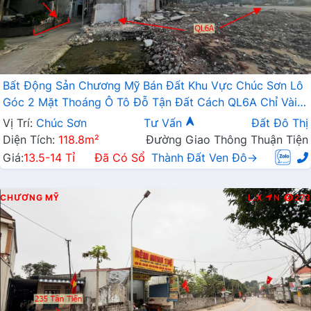
Bất Động Sản Chương Mỹ Bán Đất Khu Vực Chúc Sơn Lô
Góc 2 Mặt Thoáng Ô Tô Đỗ Tận Đất Cách QL6A Chỉ Vài
Bước Chân
Vị Trí:
Chúc Sơn
Tư Vấn
Đất Đô Thị
Diện Tích:
118.8m²
Đường Giao Thông Thuận Tiện
Giá:
13.5-14 Tỉ
Đã Có Sổ
Thành Đất Ven Đô→
CHƯƠNG MỸ
L.X
N
273