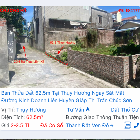
CHƯƠNG MỸ
B
4177
Bán Thửa Đất 62.5m Tại Thụy Hương Ngay Sát Mặt
Đường Kinh Doanh Liên Huyện Giáp Thị Trấn Chúc Sơn
Vị Trí:
Thụy Hương
Tư Vấn
Đất Thổ Cư
Diện Tích:
62.5m²
Đường Giao Thông Thuận Tiện
Giá:
2-2.5 Tỉ
Đã Có Sổ
Thành Đất Ven Đô→