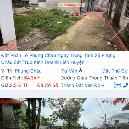
Đất Phân Lô Phụng Châu Ngay Trung Tâm Xã Phụng
Châu Sát Trục Kinh Doanh Liên Huyện
Vị Trí:
Phụng Châu
Tư Vấn
Đất Thổ Cư
Diện Tích:
64.3m²
Đường Giao Thông Thuận Tiện
Giá:
2.5-3 Tỉ
Đã Có Sổ
Thành Đất Ven Đô→
CHƯƠNG MỸ
Đ.B
10813