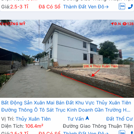
Giá:
2.5-3 Tỉ
Đã Có Sổ
Thành Đất Ven Đô→
CHƯƠNG MỸ
Đ.N
128
Bất Động Sản Xuân Mai Bán Đất Khu Vực Thủy Xuân Tiên
Đường Thông Ô Tô Sát Trục Kinh Doanh Gần Trường Học
Các Cấp
Vị Trí:
Thủy Xuân Tiên
Tư Vấn
Đất Thổ Cư
Diện Tích:
106.4m²
Đường Giao Thông Thuận Tiện
Giá:
2.5-3 Tỉ
Đã Có Sổ
Thành Đất Ven Đô→