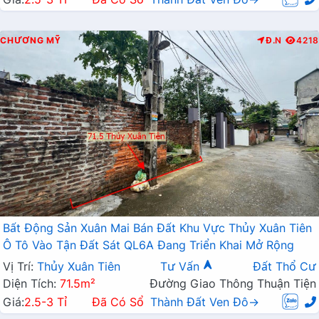
CHƯƠNG MỸ
Đ.N
4218
Bất Động Sản Xuân Mai Bán Đất Khu Vực Thủy Xuân Tiên
Ô Tô Vào Tận Đất Sát QL6A Đang Triển Khai Mở Rộng
Vị Trí:
Thủy Xuân Tiên
Tư Vấn
Đất Thổ Cư
Diện Tích:
71.5m²
Đường Giao Thông Thuận Tiện
Giá:
2.5-3 Tỉ
Đã Có Sổ
Thành Đất Ven Đô→