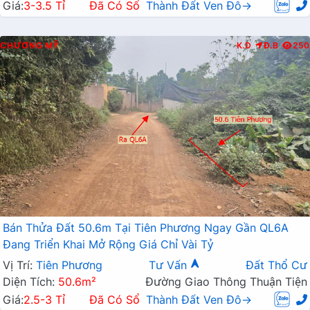
Giá:
3-3.5 Tỉ
Đã Có Sổ
Thành Đất Ven Đô→
CHƯƠNG MỸ
K.D
Đ.B
250
Bán Thửa Đất 50.6m Tại Tiên Phương Ngay Gần QL6A
Đang Triển Khai Mở Rộng Giá Chỉ Vài Tỷ
Vị Trí:
Tiên Phương
Tư Vấn
Đất Thổ Cư
Diện Tích:
50.6m²
Đường Giao Thông Thuận Tiện
Giá:
2.5-3 Tỉ
Đã Có Sổ
Thành Đất Ven Đô→