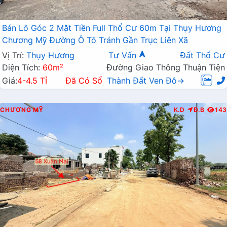
Bán Lô Góc 2 Mặt Tiền Full Thổ Cư 60m Tại Thụy Hương
Chương Mỹ Đường Ô Tô Tránh Gần Trục Liên Xã
Vị Trí:
Thụy Hương
Tư Vấn
Đất Thổ Cư
Diện Tích:
60m²
Đường Giao Thông Thuận Tiện
Giá:
4-4.5 Tỉ
Đã Có Sổ
Thành Đất Ven Đô→
CHƯƠNG MỸ
K.D
Đ.B
143