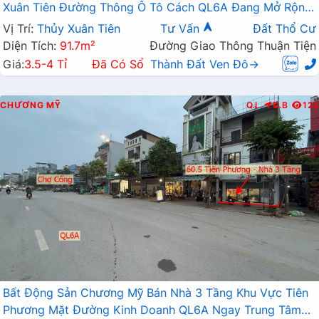
Xuân Tiên Đường Thông Ô Tô Cách QL6A Đang Mở Rộng
Chỉ Vài Bước Chân
Vị Trí:
Thủy Xuân Tiên
Tư Vấn
Đất Thổ Cư
Diện Tích:
91.7m²
Đường Giao Thông Thuận Tiện
Giá:
3.5-4 Tỉ
Đã Có Sổ
Thành Đất Ven Đô→
CHƯƠNG MỸ
Q.L
Đ.B
123
Bất Động Sản Chương Mỹ Bán Nhà 3 Tầng Khu Vực Tiên
Phương Mặt Đường Kinh Doanh QL6A Ngay Trung Tâm