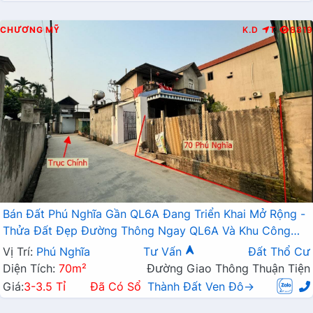
CHƯƠNG MỸ
K.D
T
8819
Bán Đất Phú Nghĩa Gần QL6A Đang Triển Khai Mở Rộng -
Thửa Đất Đẹp Đường Thông Ngay QL6A Và Khu Công
Nghiệp Phú Nghĩa Mở Rộng
Vị Trí:
Phú Nghĩa
Tư Vấn
Đất Thổ Cư
Diện Tích:
70m²
Đường Giao Thông Thuận Tiện
Giá:
3-3.5 Tỉ
Đã Có Sổ
Thành Đất Ven Đô→