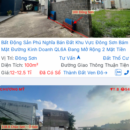
Bất Động Sản Phú Nghĩa Bán Đất Khu Vực Đông Sơn Bám
Mặt Đường Kinh Doanh QL6A Đang Mở Rộng 2 Mặt Tiền
Vị Trí:
Đông Sơn
Tư Vấn
Đất Thổ Cư
Diện Tích:
100m²
Đường Giao Thông Thuận Tiện
Giá:
12-12.5 Tỉ
Đã Có Sổ
Thành Đất Ven Đô→
CHƯƠNG MỸ
T.B
54