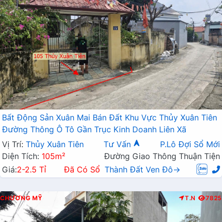
Bất Động Sản Xuân Mai Bán Đất Khu Vực Thủy Xuân Tiên
Đường Thông Ô Tô Gần Trục Kinh Doanh Liên Xã
Vị Trí:
Thủy Xuân Tiên
Tư Vấn
P.Lô Đợi Sổ Mới
Diện Tích:
105m²
Đường Giao Thông Thuận Tiện
Giá:
2-2.5 Tỉ
Đã Có Sổ
Thành Đất Ven Đô→
CHƯƠNG MỸ
T.N
7825