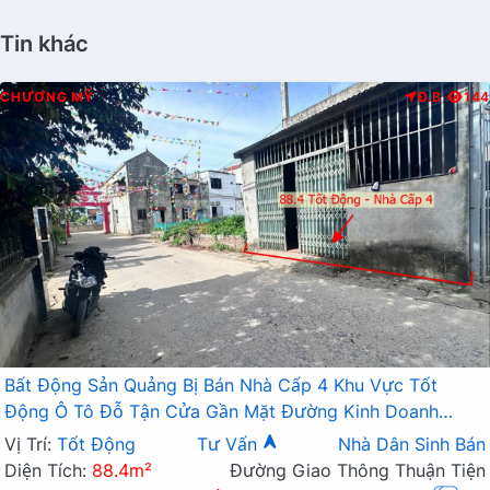
Tin khác
CHƯƠNG MỸ
Đ.B
144
Bất Động Sản Quảng Bị Bán Nhà Cấp 4 Khu Vực Tốt
Động Ô Tô Đỗ Tận Cửa Gần Mặt Đường Kinh Doanh
Nguyễn Văn Trỗi
Vị Trí:
Tốt Động
Tư Vấn
Nhà Dân Sinh Bán
Diện Tích:
88.4m²
Đường Giao Thông Thuận Tiện