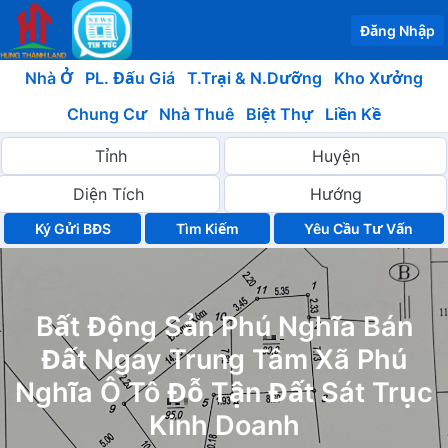
Đăng Nhập
Nhà Ở
PL. Đấu Giá
T.Trại & N.Dưỡng
Kho Xưởng
Chung Cư
Nhà Thuê
Biệt Thự
Liền Kề
Ký Gửi BĐS
Yêu Cầu Tư Vấn
Bất Động Sản Phú Nghĩa Bán
Đất Ngay Trung Tâm Xã Phú
Nghĩa Ô Tô Đỗ Tận Đất Sát Trục
Kinh Doanh