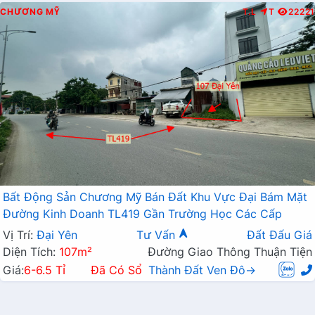
CHƯƠNG MỸ
T.L
T
22221
Bất Động Sản Chương Mỹ Bán Đất Khu Vực Đại Bám Mặt
Đường Kinh Doanh TL419 Gần Trường Học Các Cấp
Vị Trí:
Đại Yên
Tư Vấn
Đất Đấu Giá
Diện Tích:
107m²
Đường Giao Thông Thuận Tiện
Giá:
6-6.5 Tỉ
Đã Có Sổ
Thành Đất Ven Đô→