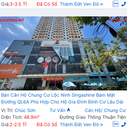
Giá:
3-3.5 Tỉ
Đã Có Sổ
Thành Đất Ven Đô→
CHƯƠNG MỸ
Đ
377
Bán Căn Hộ Chung Cư Lộc Ninh Singashine Bám Mặt
Đường QL6A Phù Hợp Cho Hộ Gia Đình Định Cư Lâu Dài
Vị Trí:
Chúc Sơn
Tư Vấn
Căn Hộ/ Chung Cư
Diện Tích:
48.9m²
Đường Giao Thông Thuận Tiện
Giá:
2-2.5 Tỉ
Đã Có Sổ
Thành Đất Ven Đô→