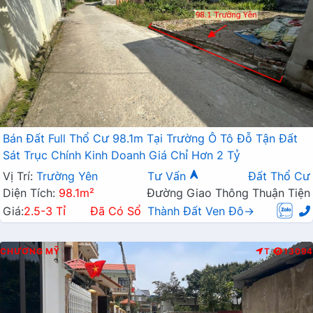
Bán Đất Full Thổ Cư 98.1m Tại Trường Ô Tô Đỗ Tận Đất
Sát Trục Chính Kinh Doanh Giá Chỉ Hơn 2 Tỷ
Vị Trí:
Trường Yên
Tư Vấn
Đất Thổ Cư
Diện Tích:
98.1m²
Đường Giao Thông Thuận Tiện
Giá:
2.5-3 Tỉ
Đã Có Sổ
Thành Đất Ven Đô→
CHƯƠNG MỸ
T
13094