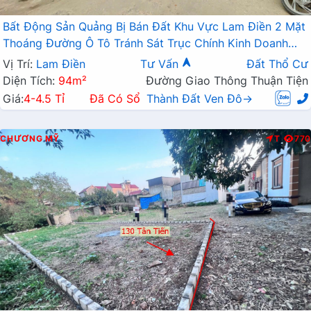
Bất Động Sản Quảng Bị Bán Đất Khu Vực Lam Điền 2 Mặt
Thoáng Đường Ô Tô Tránh Sát Trục Chính Kinh Doanh
Liên Xã
Vị Trí:
Lam Điền
Tư Vấn
Đất Thổ Cư
Diện Tích:
94m²
Đường Giao Thông Thuận Tiện
Giá:
4-4.5 Tỉ
Đã Có Sổ
Thành Đất Ven Đô→
CHƯƠNG MỸ
T
770