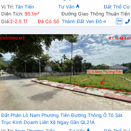
Vị Trí:
Tân Tiến
Tư Vấn
Đất Thổ Cư
Diện Tích:
95.1m²
Đường Giao Thông Thuận Tiện
Giá:
2-2.5 Tỉ
Đã Có Sổ
Thành Đất Ven Đô→
CHƯƠNG MỸ
T.N
441
Đất Phân Lô Nam Phương Tiến Đường Thông Ô Tô Sát
Trục Kinh Doanh Liên Xã Ngay Gần QL21A