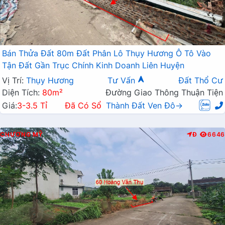
Bán Thửa Đất 80m Đất Phân Lô Thụy Hương Ô Tô Vào
Tận Đất Gần Trục Chính Kinh Doanh Liên Huyện
Vị Trí:
Thụy Hương
Tư Vấn
Đất Thổ Cư
Diện Tích:
80m²
Đường Giao Thông Thuận Tiện
Giá:
3-3.5 Tỉ
Đã Có Sổ
Thành Đất Ven Đô→
CHƯƠNG MỸ
Đ
6646