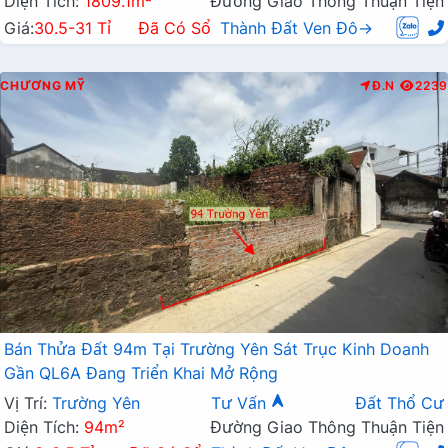
Diện Tích:
1809.1m²
Đường Giao Thông Thuận Tiện
Giá:
30.5-31 Tỉ
Đã Có Sổ
Thành Đất Ven Đô→
CHƯƠNG MỸ
Đ.N
2239
Bán Thửa Đất 94m Tại Trường Yên Sát Trục Kinh Doanh
Gần QL6A Đang Triển Khai Mở Rộng
Vị Trí:
Trường Yên
Tư Vấn
Đất Thổ Cư
Diện Tích:
94m²
Đường Giao Thông Thuận Tiện