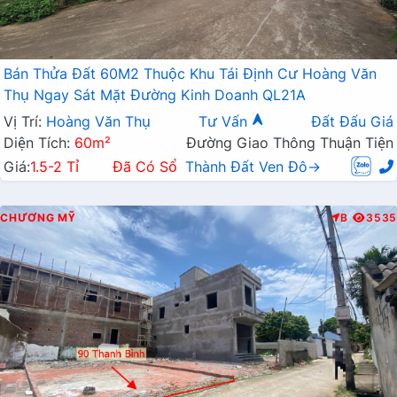
Bán Thửa Đất 60M2 Thuộc Khu Tái Định Cư Hoàng Văn
Thụ Ngay Sát Mặt Đường Kinh Doanh QL21A
Vị Trí:
Hoàng Văn Thụ
Tư Vấn
Đất Đấu Giá
Diện Tích:
60m²
Đường Giao Thông Thuận Tiện
Giá:
1.5-2 Tỉ
Đã Có Sổ
Thành Đất Ven Đô→
CHƯƠNG MỸ
B
3535