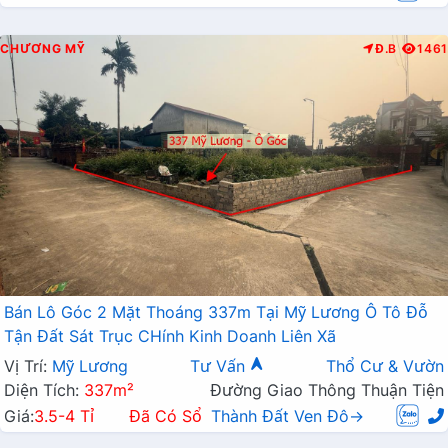
CHƯƠNG MỸ
Đ.B
1461
Bán Lô Góc 2 Mặt Thoáng 337m Tại Mỹ Lương Ô Tô Đỗ
Tận Đất Sát Trục CHính Kinh Doanh Liên Xã
Vị Trí:
Mỹ Lương
Tư Vấn
Thổ Cư & Vườn
Diện Tích:
337m²
Đường Giao Thông Thuận Tiện
Giá:
3.5-4 Tỉ
Đã Có Sổ
Thành Đất Ven Đô→