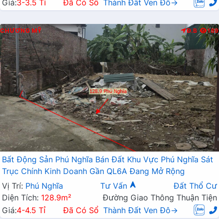
Giá:
3-3.5 Tỉ
Đã Có Sổ
Thành Đất Ven Đô→
CHƯƠNG MỸ
Đ.B
189
Bất Động Sản Phú Nghĩa Bán Đất Khu Vực Phú Nghĩa Sát
Trục Chính Kinh Doanh Gần QL6A Đang Mở Rộng
Vị Trí:
Phú Nghĩa
Tư Vấn
Đất Thổ Cư
Diện Tích:
128.9m²
Đường Giao Thông Thuận Tiện
Giá:
4-4.5 Tỉ
Đã Có Sổ
Thành Đất Ven Đô→