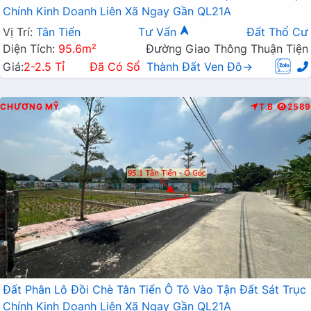
Chính Kinh Doanh Liên Xã Ngay Gần QL21A
Vị Trí:
Tân Tiến
Tư Vấn
Đất Thổ Cư
Diện Tích:
95.6m²
Đường Giao Thông Thuận Tiện
Giá:
2-2.5 Tỉ
Đã Có Sổ
Thành Đất Ven Đô→
CHƯƠNG MỸ
T.B
2589
Đất Phân Lô Đồi Chè Tân Tiến Ô Tô Vào Tận Đất Sát Trục
Chính Kinh Doanh Liên Xã Ngay Gần QL21A