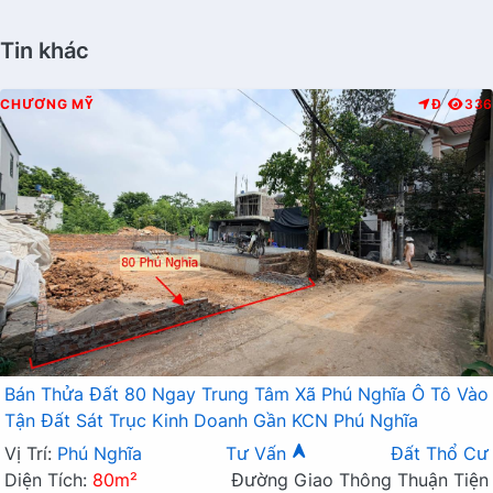
Tin khác
CHƯƠNG MỸ
Đ
336
Bán Thửa Đất 80 Ngay Trung Tâm Xã Phú Nghĩa Ô Tô Vào
Tận Đất Sát Trục Kinh Doanh Gần KCN Phú Nghĩa
Vị Trí:
Phú Nghĩa
Tư Vấn
Đất Thổ Cư
Diện Tích:
80m²
Đường Giao Thông Thuận Tiện