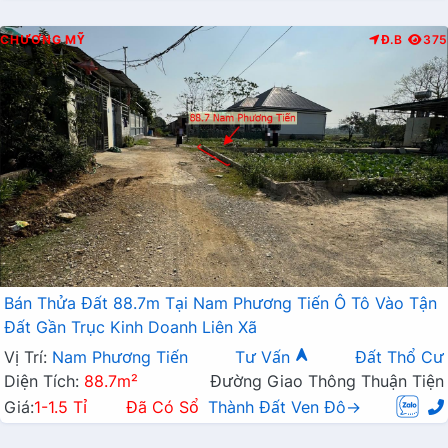
CHƯƠNG MỸ
Đ.B
375
Bán Thửa Đất 88.7m Tại Nam Phương Tiến Ô Tô Vào Tận
Đất Gần Trục Kinh Doanh Liên Xã
Vị Trí:
Nam Phương Tiến
Tư Vấn
Đất Thổ Cư
Diện Tích:
88.7m²
Đường Giao Thông Thuận Tiện
Giá:
1-1.5 Tỉ
Đã Có Sổ
Thành Đất Ven Đô→