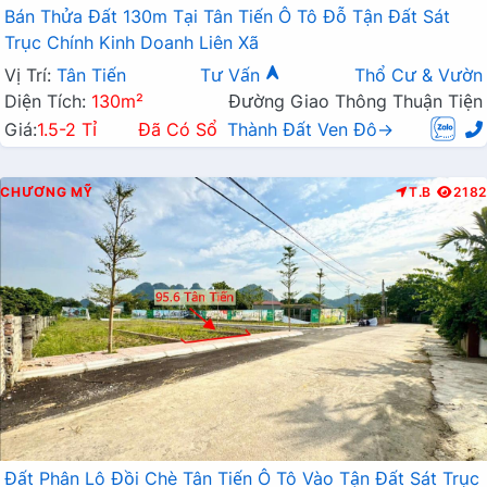
Bán Thửa Đất 130m Tại Tân Tiến Ô Tô Đỗ Tận Đất Sát
Trục Chính Kinh Doanh Liên Xã
Vị Trí:
Tân Tiến
Tư Vấn
Thổ Cư & Vườn
Diện Tích:
130m²
Đường Giao Thông Thuận Tiện
Giá:
1.5-2 Tỉ
Đã Có Sổ
Thành Đất Ven Đô→
CHƯƠNG MỸ
T.B
2182
Đất Phân Lô Đồi Chè Tân Tiến Ô Tô Vào Tận Đất Sát Trục