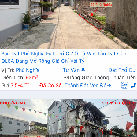
Bán Đất Phú Nghĩa Full Thổ Cư Ô Tô Vào Tận Đất Gần
QL6A Đang Mở Rộng Giá Chỉ Vài Tỷ
Vị Trí:
Phú Nghĩa
Tư Vấn
Đất Thổ Cư
Diện Tích:
92m²
Đường Giao Thông Thuận Tiện
Giá:
3.5-4 Tỉ
Đã Có Sổ
Thành Đất Ven Đô→
CHƯƠNG MỸ
K.D
Đ.B
5033