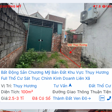
CHƯƠNG MỸ
T.B
165
Bất Động Sản Chương Mỹ Bán Đất Khu Vực Thụy Hương
Full Thổ Cư Sát Trục Chính Kinh Doanh Liên Xã
Vị Trí:
Thụy Hương
Tư Vấn
Đất Thổ Cư
Diện Tích:
100m²
Đường Giao Thông Thuận Tiện
Giá:
2.5-3 Tỉ
Đã Có Sổ
Thành Đất Ven Đô→