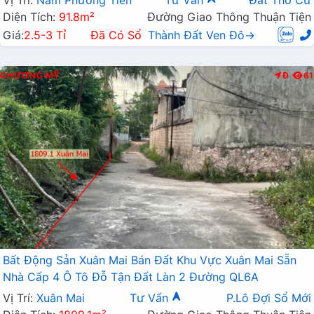
Vị Trí:
Nam Phương Tiến
Tư Vấn
Đất Thổ Cư
Diện Tích:
91.8m²
Đường Giao Thông Thuận Tiện
Giá:
2.5-3 Tỉ
Đã Có Sổ
Thành Đất Ven Đô→
CHƯƠNG MỸ
Đ
61
Bất Động Sản Xuân Mai Bán Đất Khu Vực Xuân Mai Sẵn
Nhà Cấp 4 Ô Tô Đỗ Tận Đất Làn 2 Đường QL6A
Vị Trí:
Xuân Mai
Tư Vấn
P.Lô Đợi Sổ Mới