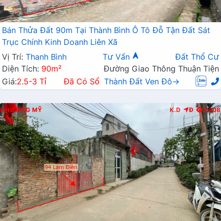
Bán Thửa Đất 90m Tại Thành Bình Ô Tô Đỗ Tận Đất Sát
Trục Chính Kinh Doanh Liên Xã
Vị Trí:
Thanh Bình
Tư Vấn
Đất Thổ Cư
Diện Tích:
90m²
Đường Giao Thông Thuận Tiện
Giá:
2.5-3 Tỉ
Đã Có Sổ
Thành Đất Ven Đô→
CHƯƠNG MỸ
K.D
Đ
3408