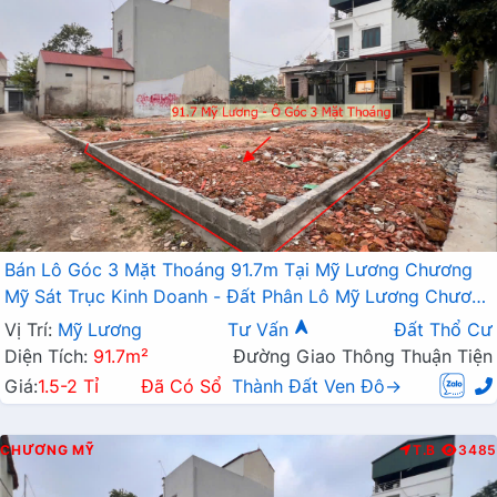
Bán Lô Góc 3 Mặt Thoáng 91.7m Tại Mỹ Lương Chương
Mỹ Sát Trục Kinh Doanh - Đất Phân Lô Mỹ Lương Chương
Mỹ
Vị Trí:
Mỹ Lương
Tư Vấn
Đất Thổ Cư
Diện Tích:
91.7m²
Đường Giao Thông Thuận Tiện
Giá:
1.5-2 Tỉ
Đã Có Sổ
Thành Đất Ven Đô→
CHƯƠNG MỸ
T.B
3485