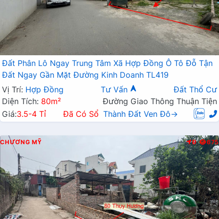
Đất Phân Lô Ngay Trung Tâm Xã Hợp Đồng Ô Tô Đỗ Tận
Đất Ngay Gần Mặt Đường Kinh Doanh TL419
Vị Trí:
Hợp Đồng
Tư Vấn
Đất Thổ Cư
Diện Tích:
80m²
Đường Giao Thông Thuận Tiện
Giá:
3.5-4 Tỉ
Đã Có Sổ
Thành Đất Ven Đô→
CHƯƠNG MỸ
Đ
675