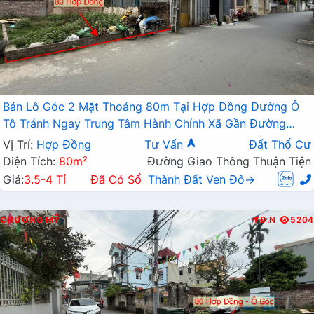
Bán Lô Góc 2 Mặt Thoáng 80m Tại Hợp Đồng Đường Ô
Tô Tránh Ngay Trung Tâm Hành Chính Xã Gần Đường
TL419
Vị Trí:
Hợp Đồng
Tư Vấn
Đất Thổ Cư
Diện Tích:
80m²
Đường Giao Thông Thuận Tiện
Giá:
3.5-4 Tỉ
Đã Có Sổ
Thành Đất Ven Đô→
CHƯƠNG MỸ
Đ.N
5204