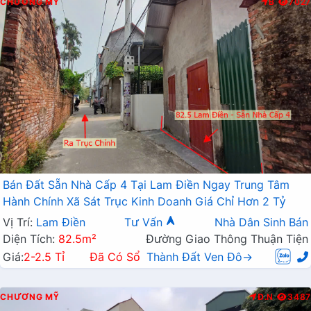
CHƯƠNG MỸ
B
7027
Bán Đất Sẵn Nhà Cấp 4 Tại Lam Điền Ngay Trung Tâm
Hành Chính Xã Sát Trục Kinh Doanh Giá Chỉ Hơn 2 Tỷ
Vị Trí:
Lam Điền
Tư Vấn
Nhà Dân Sinh Bán
Diện Tích:
82.5m²
Đường Giao Thông Thuận Tiện
Giá:
2-2.5 Tỉ
Đã Có Sổ
Thành Đất Ven Đô→
CHƯƠNG MỸ
Đ.N
3487