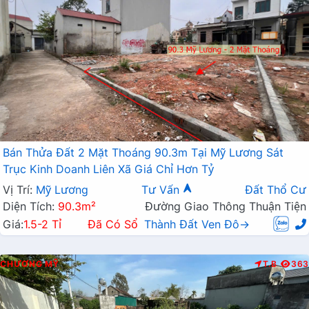
Bán Thửa Đất 2 Mặt Thoáng 90.3m Tại Mỹ Lương Sát
Trục Kinh Doanh Liên Xã Giá Chỉ Hơn Tỷ
Vị Trí:
Mỹ Lương
Tư Vấn
Đất Thổ Cư
Diện Tích:
90.3m²
Đường Giao Thông Thuận Tiện
Giá:
1.5-2 Tỉ
Đã Có Sổ
Thành Đất Ven Đô→
CHƯƠNG MỸ
T.B
363