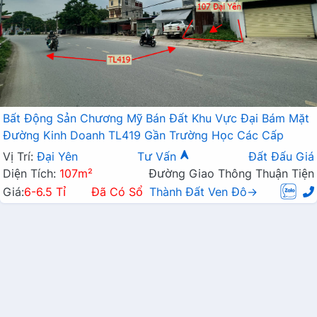
Bất Động Sản Chương Mỹ Bán Đất Khu Vực Đại Bám Mặt
Đường Kinh Doanh TL419 Gần Trường Học Các Cấp
Vị Trí:
Đại Yên
Tư Vấn
Đất Đấu Giá
Diện Tích:
107m²
Đường Giao Thông Thuận Tiện
Giá:
6-6.5 Tỉ
Đã Có Sổ
Thành Đất Ven Đô→