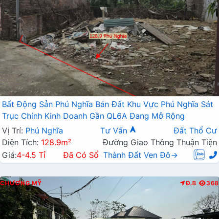
Bất Động Sản Phú Nghĩa Bán Đất Khu Vực Phú Nghĩa Sát
Trục Chính Kinh Doanh Gần QL6A Đang Mở Rộng
Vị Trí:
Phú Nghĩa
Tư Vấn
Đất Thổ Cư
Diện Tích:
128.9m²
Đường Giao Thông Thuận Tiện
Giá:
4-4.5 Tỉ
Đã Có Sổ
Thành Đất Ven Đô→
CHƯƠNG MỸ
Đ.B
368