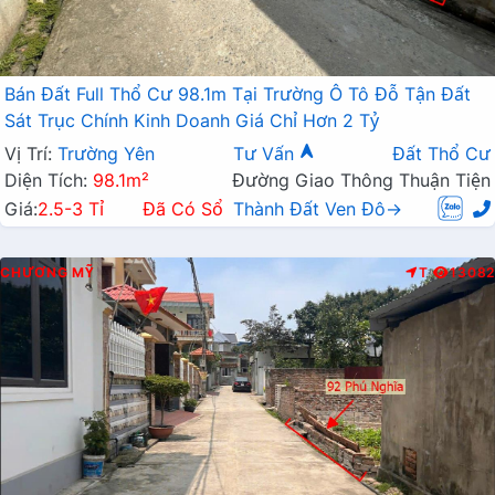
Bán Đất Full Thổ Cư 98.1m Tại Trường Ô Tô Đỗ Tận Đất
Sát Trục Chính Kinh Doanh Giá Chỉ Hơn 2 Tỷ
Vị Trí:
Trường Yên
Tư Vấn
Đất Thổ Cư
Diện Tích:
98.1m²
Đường Giao Thông Thuận Tiện
Giá:
2.5-3 Tỉ
Đã Có Sổ
Thành Đất Ven Đô→
CHƯƠNG MỸ
T
13082