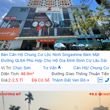
Bán Căn Hộ Chung Cư Lộc Ninh Singashine Bám Mặt
Đường QL6A Phù Hợp Cho Hộ Gia Đình Định Cư Lâu Dài
Vị Trí:
Chúc Sơn
Tư Vấn
Căn Hộ/ Chung Cư
Diện Tích:
48.9m²
Đường Giao Thông Thuận Tiện
Giá:
2-2.5 Tỉ
Đã Có Sổ
Thành Đất Ven Đô→
CHƯƠNG MỸ
Đ.B
1437