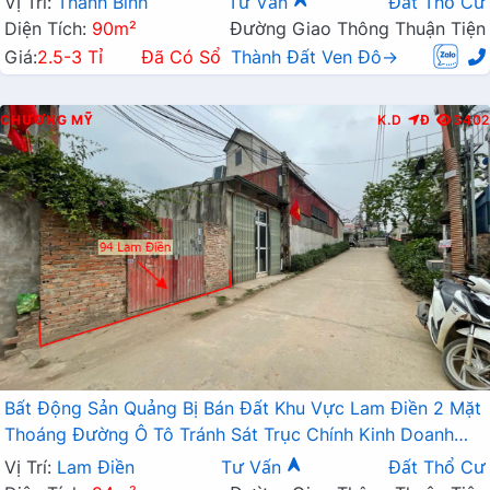
Vị Trí:
Thanh Bình
Tư Vấn
Đất Thổ Cư
Diện Tích:
90m²
Đường Giao Thông Thuận Tiện
Giá:
2.5-3 Tỉ
Đã Có Sổ
Thành Đất Ven Đô→
CHƯƠNG MỸ
K.D
Đ
3402
Bất Động Sản Quảng Bị Bán Đất Khu Vực Lam Điền 2 Mặt
Thoáng Đường Ô Tô Tránh Sát Trục Chính Kinh Doanh
Liên Xã
Vị Trí:
Lam Điền
Tư Vấn
Đất Thổ Cư