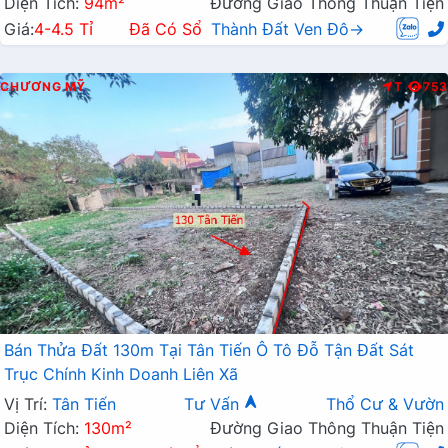
Diện Tích:
94m²
Đường Giao Thông Thuận Tiện
Giá:
4-4.5 Tỉ
Đã Có Sổ
Thành Đất Ven Đô→
CHƯƠNG MỸ
T
753
Bán Thửa Đất 130m Tại Tân Tiến Ô Tô Đỗ Tận Đất Sát
Trục Chính Kinh Doanh Liên Xã
Vị Trí:
Tân Tiến
Tư Vấn
Thổ Cư & Vườn
Diện Tích:
130m²
Đường Giao Thông Thuận Tiện