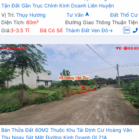
Tận Đất Gần Trục Chính Kinh Doanh Liên Huyện
Vị Trí:
Thụy Hương
Tư Vấn
Đất Thổ Cư
Diện Tích:
80m²
Đường Giao Thông Thuận Tiện
Giá:
3-3.5 Tỉ
Đã Có Sổ
Thành Đất Ven Đô→
CHƯƠNG MỸ
Đ
6640
Bán Thửa Đất 60M2 Thuộc Khu Tái Định Cư Hoàng Văn
Thụ Ngay Sát Mặt Đường Kinh Doanh QL21A