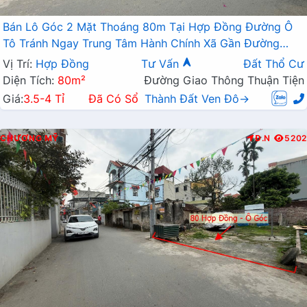
Bán Lô Góc 2 Mặt Thoáng 80m Tại Hợp Đồng Đường Ô
Tô Tránh Ngay Trung Tâm Hành Chính Xã Gần Đường
TL419
Vị Trí:
Hợp Đồng
Tư Vấn
Đất Thổ Cư
Diện Tích:
80m²
Đường Giao Thông Thuận Tiện
Giá:
3.5-4 Tỉ
Đã Có Sổ
Thành Đất Ven Đô→
CHƯƠNG MỸ
Đ.N
5202