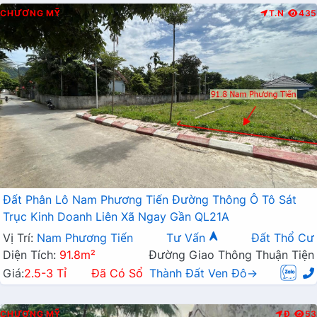
CHƯƠNG MỸ
T.N
435
Đất Phân Lô Nam Phương Tiến Đường Thông Ô Tô Sát
Trục Kinh Doanh Liên Xã Ngay Gần QL21A
Vị Trí:
Nam Phương Tiến
Tư Vấn
Đất Thổ Cư
Diện Tích:
91.8m²
Đường Giao Thông Thuận Tiện
Giá:
2.5-3 Tỉ
Đã Có Sổ
Thành Đất Ven Đô→
CHƯƠNG MỸ
Đ
53