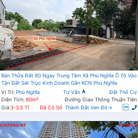
Bán Thửa Đất 80 Ngay Trung Tâm Xã Phú Nghĩa Ô Tô Vào
Tận Đất Sát Trục Kinh Doanh Gần KCN Phú Nghĩa
Vị Trí:
Phú Nghĩa
Tư Vấn
Đất Thổ Cư
Diện Tích:
80m²
Đường Giao Thông Thuận Tiện
Giá:
3-3.5 Tỉ
Đã Có Sổ
Thành Đất Ven Đô→
CHƯƠNG MỸ
Đ
372