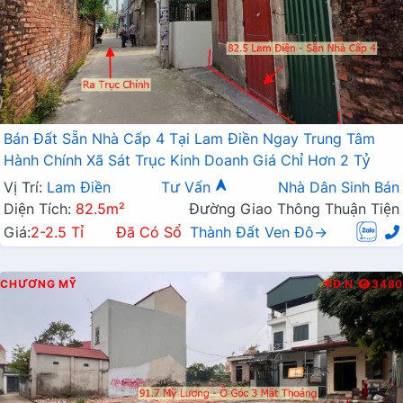
Bán Đất Sẵn Nhà Cấp 4 Tại Lam Điền Ngay Trung Tâm
Hành Chính Xã Sát Trục Kinh Doanh Giá Chỉ Hơn 2 Tỷ
Vị Trí:
Lam Điền
Tư Vấn
Nhà Dân Sinh Bán
Diện Tích:
82.5m²
Đường Giao Thông Thuận Tiện
Giá:
2-2.5 Tỉ
Đã Có Sổ
Thành Đất Ven Đô→
CHƯƠNG MỸ
Đ.N
3480