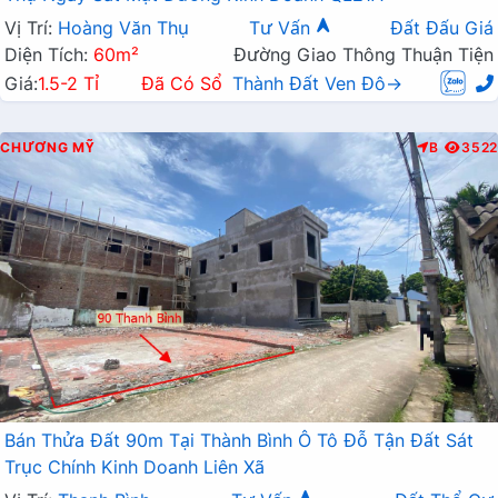
Vị Trí:
Hoàng Văn Thụ
Tư Vấn
Đất Đấu Giá
Diện Tích:
60m²
Đường Giao Thông Thuận Tiện
Giá:
1.5-2 Tỉ
Đã Có Sổ
Thành Đất Ven Đô→
CHƯƠNG MỸ
B
3522
Bán Thửa Đất 90m Tại Thành Bình Ô Tô Đỗ Tận Đất Sát
Trục Chính Kinh Doanh Liên Xã