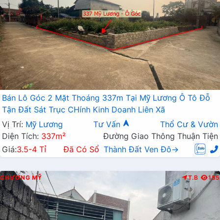
Bán Lô Góc 2 Mặt Thoáng 337m Tại Mỹ Lương Ô Tô Đỗ
Tận Đất Sát Trục CHính Kinh Doanh Liên Xã
Vị Trí:
Mỹ Lương
Tư Vấn
Thổ Cư & Vườn
Diện Tích:
337m²
Đường Giao Thông Thuận Tiện
Giá:
3.5-4 Tỉ
Đã Có Sổ
Thành Đất Ven Đô→
CHƯƠNG MỸ
T.B
155