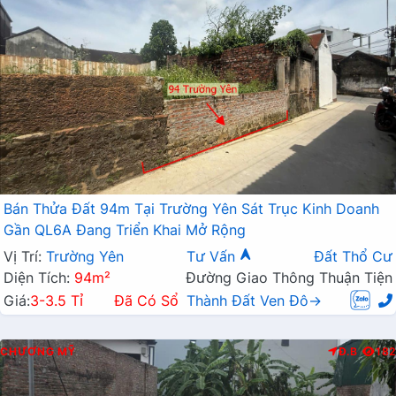
Bán Thửa Đất 94m Tại Trường Yên Sát Trục Kinh Doanh
Gần QL6A Đang Triển Khai Mở Rộng
Vị Trí:
Trường Yên
Tư Vấn
Đất Thổ Cư
Diện Tích:
94m²
Đường Giao Thông Thuận Tiện
Giá:
3-3.5 Tỉ
Đã Có Sổ
Thành Đất Ven Đô→
CHƯƠNG MỸ
Đ.B
182