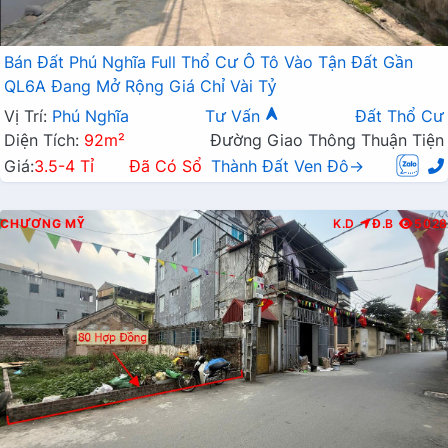
Bán Đất Phú Nghĩa Full Thổ Cư Ô Tô Vào Tận Đất Gần
QL6A Đang Mở Rộng Giá Chỉ Vài Tỷ
Vị Trí:
Phú Nghĩa
Tư Vấn
Đất Thổ Cư
Diện Tích:
92m²
Đường Giao Thông Thuận Tiện
Giá:
3.5-4 Tỉ
Đã Có Sổ
Thành Đất Ven Đô→
CHƯƠNG MỸ
K.D
Đ.B
5028