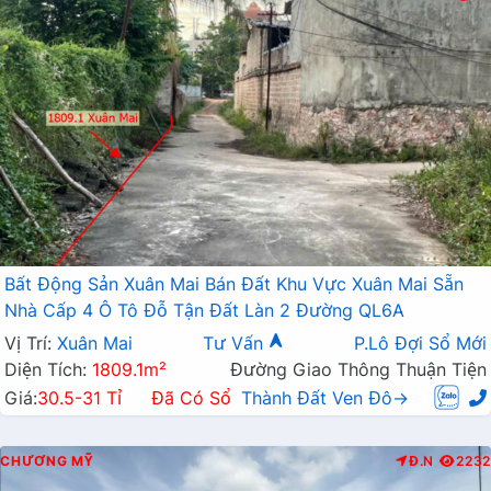
Bất Động Sản Xuân Mai Bán Đất Khu Vực Xuân Mai Sẵn
Nhà Cấp 4 Ô Tô Đỗ Tận Đất Làn 2 Đường QL6A
Vị Trí:
Xuân Mai
Tư Vấn
P.Lô Đợi Sổ Mới
Diện Tích:
1809.1m²
Đường Giao Thông Thuận Tiện
Giá:
30.5-31 Tỉ
Đã Có Sổ
Thành Đất Ven Đô→
CHƯƠNG MỸ
Đ.N
2232