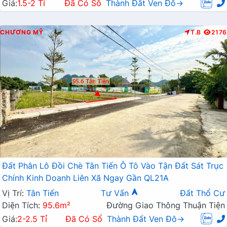
Giá:
1.5-2 Tỉ
Đã Có Sổ
Thành Đất Ven Đô→
CHƯƠNG MỸ
T.B
2176
Đất Phân Lô Đồi Chè Tân Tiến Ô Tô Vào Tận Đất Sát Trục
Chính Kinh Doanh Liên Xã Ngay Gần QL21A
Vị Trí:
Tân Tiến
Tư Vấn
Đất Thổ Cư
Diện Tích:
95.6m²
Đường Giao Thông Thuận Tiện
Giá:
2-2.5 Tỉ
Đã Có Sổ
Thành Đất Ven Đô→