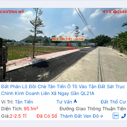
CHƯƠNG MỸ
T.B
2584
Đất Phân Lô Đồi Chè Tân Tiến Ô Tô Vào Tận Đất Sát Trục
Chính Kinh Doanh Liên Xã Ngay Gần QL21A
Vị Trí:
Tân Tiến
Tư Vấn
Đất Thổ Cư
Diện Tích:
95.1m²
Đường Giao Thông Thuận Tiện
Giá:
2-2.5 Tỉ
Đã Có Sổ
Thành Đất Ven Đô→