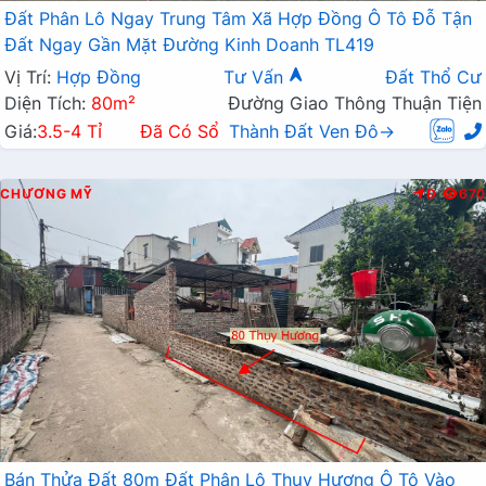
Đất Phân Lô Ngay Trung Tâm Xã Hợp Đồng Ô Tô Đỗ Tận
Đất Ngay Gần Mặt Đường Kinh Doanh TL419
Vị Trí:
Hợp Đồng
Tư Vấn
Đất Thổ Cư
Diện Tích:
80m²
Đường Giao Thông Thuận Tiện
Giá:
3.5-4 Tỉ
Đã Có Sổ
Thành Đất Ven Đô→
CHƯƠNG MỸ
Đ
670
Bán Thửa Đất 80m Đất Phân Lô Thụy Hương Ô Tô Vào