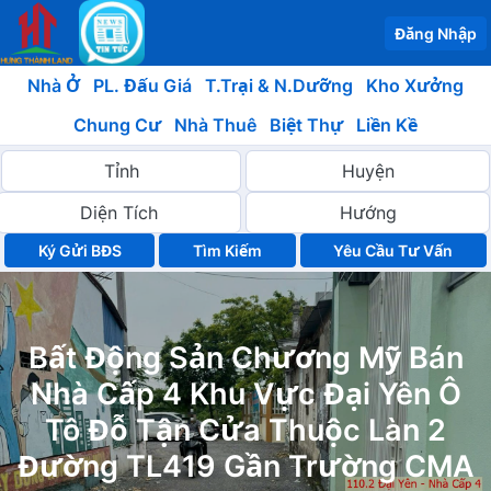
Đăng Nhập
Nhà Ở
PL. Đấu Giá
T.Trại & N.Dưỡng
Kho Xưởng
Chung Cư
Nhà Thuê
Biệt Thự
Liền Kề
Ký Gửi BĐS
Yêu Cầu Tư Vấn
Bất Động Sản Chương Mỹ Bán
Nhà Cấp 4 Khu Vực Đại Yên Ô
Tô Đỗ Tận Cửa Thuộc Làn 2
Đường TL419 Gần Trường CMA