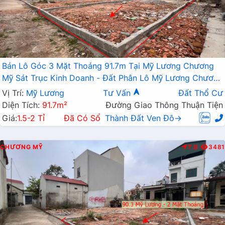
Bán Lô Góc 3 Mặt Thoáng 91.7m Tại Mỹ Lương Chương
Mỹ Sát Trục Kinh Doanh - Đất Phân Lô Mỹ Lương Chương
Mỹ
Vị Trí:
Mỹ Lương
Tư Vấn
Đất Thổ Cư
Diện Tích:
91.7m²
Đường Giao Thông Thuận Tiện
Giá:
1.5-2 Tỉ
Đã Có Sổ
Thành Đất Ven Đô→
CHƯƠNG MỸ
T.B
3481