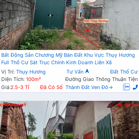
Bất Động Sản Chương Mỹ Bán Đất Khu Vực Thụy Hương
Full Thổ Cư Sát Trục Chính Kinh Doanh Liên Xã
Vị Trí:
Thụy Hương
Tư Vấn
Đất Thổ Cư
Diện Tích:
100m²
Đường Giao Thông Thuận Tiện
Giá:
2.5-3 Tỉ
Đã Có Sổ
Thành Đất Ven Đô→
CHƯƠNG MỸ
B
7016