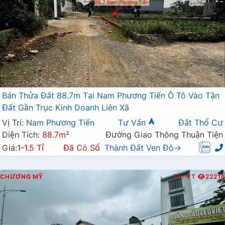
Bán Thửa Đất 88.7m Tại Nam Phương Tiến Ô Tô Vào Tận
Đất Gần Trục Kinh Doanh Liên Xã
Vị Trí:
Nam Phương Tiến
Tư Vấn
Đất Thổ Cư
Diện Tích:
88.7m²
Đường Giao Thông Thuận Tiện
Giá:
1-1.5 Tỉ
Đã Có Sổ
Thành Đất Ven Đô→
CHƯƠNG MỸ
T.L
T
22214