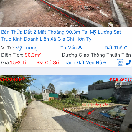
Bán Thửa Đất 2 Mặt Thoáng 90.3m Tại Mỹ Lương Sát
Trục Kinh Doanh Liên Xã Giá Chỉ Hơn Tỷ
Vị Trí:
Mỹ Lương
Tư Vấn
Đất Thổ Cư
Diện Tích:
90.3m²
Đường Giao Thông Thuận Tiện
Giá:
1.5-2 Tỉ
Đã Có Sổ
Thành Đất Ven Đô→
CHƯƠNG MỸ
T.B
357