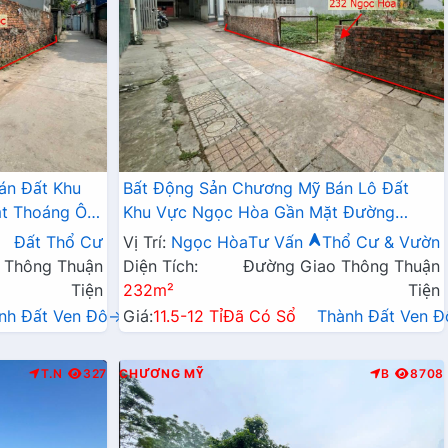
án Đất Khu
Bất Động Sản Chương Mỹ Bán Lô Đất
t Thoáng Ô
Khu Vực Ngọc Hòa Gần Mặt Đường
nh Kinh
TL419 Ngay Trung Tâm Hành Chính
Đất Thổ Cư
Vị Trí:
Ngọc Hòa
Tư Vấn
Thổ Cư & Vườn
Huyện Cũ
 Thông Thuận
Diện Tích:
Đường Giao Thông Thuận
Tiện
232m²
Tiện
nh Đất Ven Đô→
Giá:
11.5-12 Tỉ
Đã Có Sổ
Thành Đất Ven 
T.N
327
CHƯƠNG MỸ
B
8708