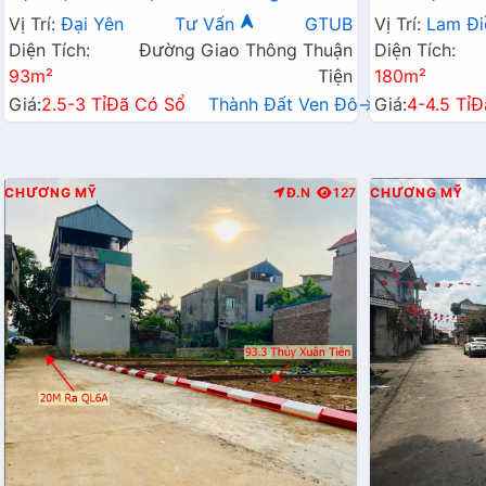
Cách Trường Cấp 3 CMA Chỉ Vài Trăm
Chỉ Vài Tỷ
Vị Trí:
Đại Yên
Tư Vấn
GTUB
Vị Trí:
Lam Đi
Mét
Diện Tích:
Đường Giao Thông Thuận
Diện Tích:
93m²
Tiện
180m²
Giá:
2.5-3 Tỉ
Đã Có Sổ
Thành Đất Ven Đô→
Giá:
4-4.5 Tỉ
Đ
CHƯƠNG MỸ
Đ.N
127
CHƯƠNG MỸ