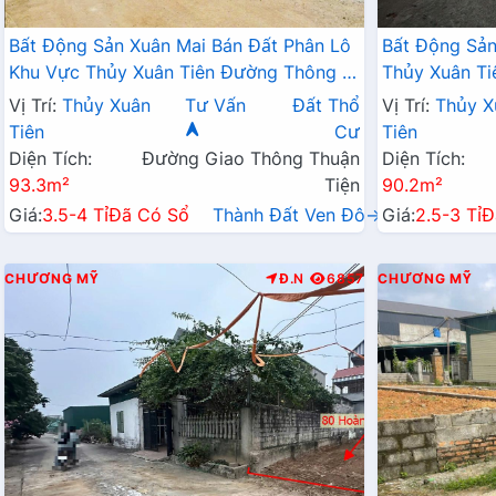
Bất Động Sản Xuân Mai Bán Đất Phân Lô
Bất Động Sản
Khu Vực Thủy Xuân Tiên Đường Thông Ô
Thủy Xuân Ti
Tô Cách QL6A Đang Mở Rộng Chỉ Vài
Trục Chính K
Vị Trí:
Thủy Xuân
Tư Vấn
Đất Thổ
Vị Trí:
Thủy X
Bước Chân
Tiên
Cư
Tiên
Diện Tích:
Đường Giao Thông Thuận
Diện Tích:
93.3m²
Tiện
90.2m²
Giá:
3.5-4 Tỉ
Đã Có Sổ
Thành Đất Ven Đô→
Giá:
2.5-3 Tỉ
Đ
CHƯƠNG MỸ
Đ.N
6857
CHƯƠNG MỸ