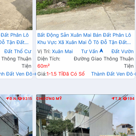
 Đất Phân Lô
Bất Động Sản Xuân Mai Bán Đất Phân Lô
Đỗ Tận Đất
Khu Vực Xã Xuân Mai Ô Tô Đỗ Tận Đất
ộng
Ngay Sát QL6A Đang Mở Rộng
Đất Thổ Cư
Vị Trí:
Xuân Mai
Tư Vấn
Đất Vườn
 Thông Thuận
Diện Tích:
Đường Giao Thông Thuận
Tiện
60m²
Tiện
nh Đất Ven Đô→
Giá:
1-1.5 Tỉ
Đã Có Sổ
Thành Đất Ven Đô
Đ.N
9315
CHƯƠNG MỸ
T.B
194