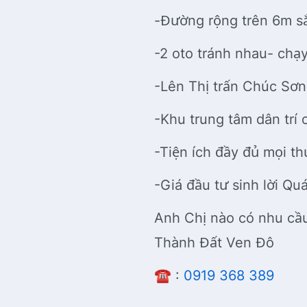
-Đường rộng trên 6m s
-2 oto tránh nhau- ch
-Lên Thị trấn Chúc Sơ
-Khu trung tâm dân trí 
-Tiện ích đầy đủ mọi th
-Giá đầu tư sinh lời Q
Anh Chị nào có nhu cầ
Thành Đất Ven Đô
☎️ :
0919 368 389