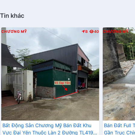
Tin khác
CHƯƠNG MỸ
B
40
CHƯƠNG MỸ
Bất Động Sản Chương Mỹ Bán Đất Khu
Bán Đất Full
Vực Đại Yên Thuộc Làn 2 Đường TL419
Gần Trục Chí