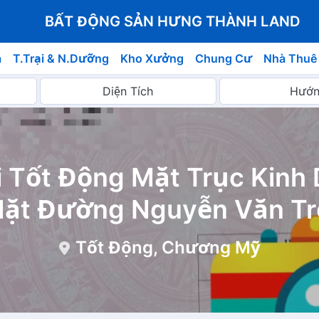
BẤT ĐỘNG SẢN HƯNG THÀNH LAND
á
T.Trại & N.Dưỡng
Kho Xưởng
Chung Cư
Nhà Thuê
 Tốt Động Mặt Trục Kinh
ặt Đường Nguyễn Văn Tr
Tốt Động, Chương Mỹ