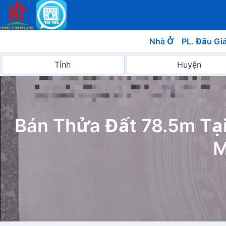
Nhà Ở
PL. Đấu Gi
Bán Thửa Đất 78.5m Tại
M