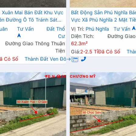
 Xuân Mai Bán Đất Khu Vực
Bất Động Sản Phú Nghĩa Bá
ên Đường Ô Tô Tránh Sát
Vực Xã Phú Nghĩa 2 Mặt Tiề
inh Doanh Liên Xã
Kinh Doanh Gần Cụm KCN P
uân
Tư Vấn
Đất Thổ
Vị Trí:
Phú Nghĩa
Tư Vấn
Cư
Diện Tích:
Đường Giao
Đường Giao Thông Thuận
62.3m²
Tiện
Giá:
2-2.5 Tỉ
Đã Có Sổ
Thà
ã Có Sổ
Thành Đất Ven Đô→
Đ.N
39
CHƯƠNG MỸ