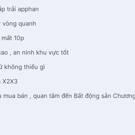
ắp trải apphan
ạy vòng quanh
n mất 10p
cao , an ninh khu vực tốt
ứ không thiếu gì
uá X2X3
u mua bán , quan tâm đến Bất động sản Chương