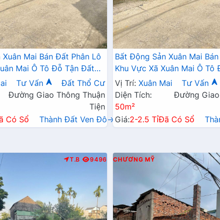
 Xuân Mai Bán Đất Phân Lô
Bất Động Sản Xuân Mai Bán
uân Mai Ô Tô Đỗ Tận Đất
Khu Vực Xã Xuân Mai Ô Tô 
6A Đang Mở Rộng
Ngay Sát QL6A Đang Mở R
ai
Tư Vấn
Đất Thổ Cư
Vị Trí:
Xuân Mai
Tư Vấn
Đường Giao Thông Thuận
Diện Tích:
Đường Giao
Tiện
50m²
ã Có Sổ
Thành Đất Ven Đô→
Giá:
2-2.5 Tỉ
Đã Có Sổ
Thà
T.B
9496
CHƯƠNG MỸ