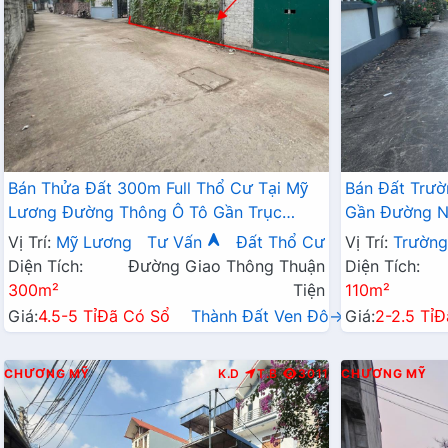
Bán Thửa Đất 300m Full Thổ Cư Tại Mỹ
Bán Đất Trườ
Lương Đường Thông Ô Tô Gần Trục
Gần Đường Ng
Chính Kinh Doanh
2 Tỷ
Vị Trí:
Mỹ Lương
Tư Vấn
Đất Thổ Cư
Vị Trí:
Trường
Diện Tích:
Đường Giao Thông Thuận
Diện Tích:
300m²
Tiện
110m²
Giá:
4.5-5 Tỉ
Đã Có Sổ
Thành Đất Ven Đô→
Giá:
2-2.5 Tỉ
Đ
CHƯƠNG MỸ
K.D
T.B
3011
CHƯƠNG MỸ