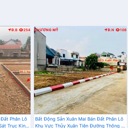
Đ.B
254
CHƯƠNG MỸ
Đ.N
108
 Đất Phân Lô
Bất Động Sản Xuân Mai Bán Đất Phân Lô
át Trục Kinh
Khu Vực Thủy Xuân Tiên Đường Thông Ô