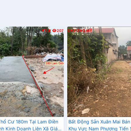
T.B
207
CHƯƠNG MỸ
 Thổ Cư 180m Tại Lam Điền
Bất Động Sản Xuân Mai Bán
nh Kinh Doanh Liên Xã Giá
Khu Vực Nam Phương Tiến S