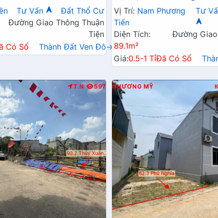
Doanh Ngay Gần Hồ Miễu T
ền
Tư Vấn
Đất Thổ Cư
Vị Trí:
Nam Phương
Tư Vấ
Đường Giao Thông Thuận
Tiến
Tiện
Diện Tích:
Đường Giao
89.1m²
ã Có Sổ
Thành Đất Ven Đô→
Giá:
0.5-1 Tỉ
Đã Có Sổ
Thà
T.N
597
CHƯƠNG MỸ