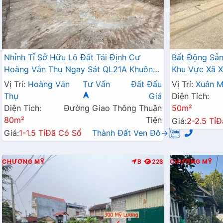
Nhỉnh Tỉ Sở Hữu Lô Đất Tái Định Cư
Bất Động Sản
Hoàng Văn Thụ Ngay Sát QL21A Khuôn
Khu Vực Xã X
Viên Khu Tái Định Cư Hoàng Văn Thụ
Ngay Sát QL
Vị Trí:
Hoàng Văn
Tư Vấn
Đất Đấu
Vị Trí:
Xuân M
Thụ
Giá
Diện Tích:
Diện Tích:
Đường Giao Thông Thuận
50m²
80m²
Tiện
Giá:
2-2.5 Tỉ
Đ
Giá:
1-1.5 Tỉ
Đã Có Sổ
Thành Đất Ven Đô→
CHƯƠNG MỸ
B
228
CHƯƠNG MỸ