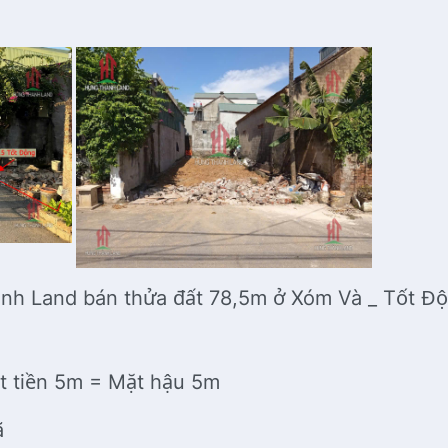
nh Land bán thửa đất 78,5m ở Xóm Và _ Tốt Đ
ặt tiền 5m = Mặt hậu 5m
xã