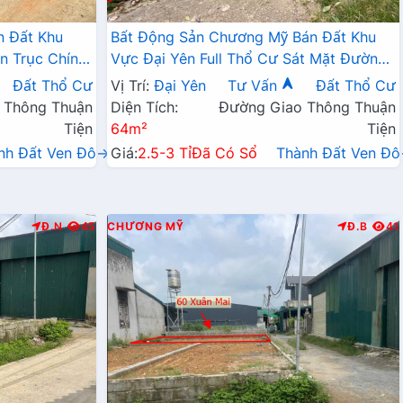
n Đất Khu
Bất Động Sản Chương Mỹ Bán Đất Khu
n Trục Chính
Vực Đại Yên Full Thổ Cư Sát Mặt Đường
hú Nghĩa
Kinh Doanh TL419 Giá Chỉ Hơn 2 Tỷ
Đất Thổ Cư
Vị Trí:
Đại Yên
Tư Vấn
Đất Thổ Cư
 Thông Thuận
Diện Tích:
Đường Giao Thông Thuận
Tiện
64m²
Tiện
nh Đất Ven Đô→
Giá:
2.5-3 Tỉ
Đã Có Sổ
Thành Đất Ven Đ
Đ.N
45
CHƯƠNG MỸ
Đ.B
41