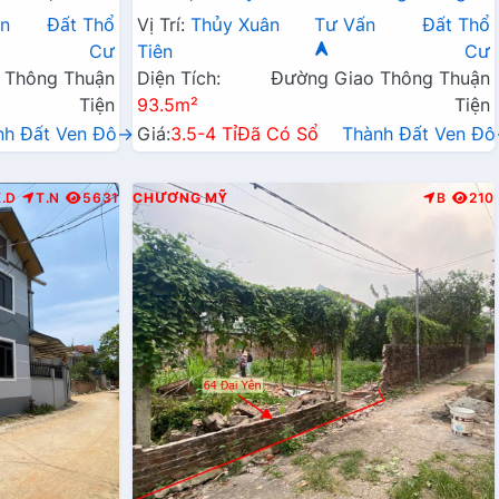
hoáng Mát
Tô Cách QL6A Đang Mở Rộng Chỉ Vài
n
Đất Thổ
Vị Trí:
Thủy Xuân
Tư Vấn
Đất Thổ
Bước Chân
Cư
Tiên
Cư
 Thông Thuận
Diện Tích:
Đường Giao Thông Thuận
Tiện
93.5m²
Tiện
nh Đất Ven Đô→
Giá:
3.5-4 Tỉ
Đã Có Sổ
Thành Đất Ven Đ
K.D
T.N
5631
CHƯƠNG MỸ
B
210