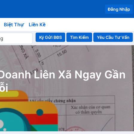
Đăng Nhập
Biệt Thự
Liền Kề
Ký Gửi BĐS
Yêu Cầu Tư Vấn
 Doanh Liên Xã Ngay Gần
ỗi