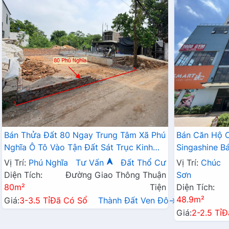
Bán Thửa Đất 80 Ngay Trung Tâm Xã Phú
Bán Căn Hộ 
Nghĩa Ô Tô Vào Tận Đất Sát Trục Kinh
Singashine 
Doanh Gần KCN Phú Nghĩa
Hợp Cho Hộ G
Vị Trí:
Phú Nghĩa
Tư Vấn
Đất Thổ Cư
Vị Trí:
Chúc
Diện Tích:
Đường Giao Thông Thuận
Sơn
80m²
Tiện
Diện Tích:
48.9m²
Giá:
3-3.5 Tỉ
Đã Có Sổ
Thành Đất Ven Đô→
Giá:
2-2.5 Tỉ
Đ