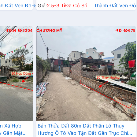
nh Đất Ven Đô→
Giá:
2.5-3 Tỉ
Đã Có Sổ
Thành Đất Ven Đ
Đ.N
5204
CHƯƠNG MỸ
Đ
675
âm Xã Hợp
Bán Thửa Đất 80m Đất Phân Lô Thụy
y Gần Mặt
Hương Ô Tô Vào Tận Đất Gần Trục Chính