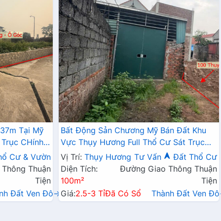
337m Tại Mỹ
Bất Động Sản Chương Mỹ Bán Đất Khu
 Trục CHính
Vực Thụy Hương Full Thổ Cư Sát Trục
Chính Kinh Doanh Liên Xã
hổ Cư & Vườn
Vị Trí:
Thụy Hương
Tư Vấn
Đất Thổ Cư
 Thông Thuận
Diện Tích:
Đường Giao Thông Thuận
Tiện
100m²
Tiện
nh Đất Ven Đô→
Giá:
2.5-3 Tỉ
Đã Có Sổ
Thành Đất Ven Đ