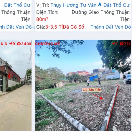
Kinh Doanh Liên Huyện
Đất Thổ Cư
Vị Trí:
Thụy Hương
Tư Vấn
Đất Thổ Cư
 Thông Thuận
Diện Tích:
Đường Giao Thông Thuận
Tiện
80m²
Tiện
nh Đất Ven Đô→
Giá:
3-3.5 Tỉ
Đã Có Sổ
Thành Đất Ven Đ
K.D
Đ
3409
CHƯƠNG MỸ
T
772