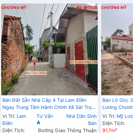
CHƯƠNG MỸ
B
7028
CHƯƠNG MỸ
Bán Đất Sẵn Nhà Cấp 4 Tại Lam Điền
Bán Lô Góc 3
Ngay Trung Tâm Hành Chính Xã Sát Trục
Lương Chương
Kinh Doanh Giá Chỉ Hơn 2 Tỷ
Đất Phân Lô
Vị Trí:
Lam
Tư Vấn
Nhà Dân Sinh
Vị Trí:
Mỹ Lư
Điền
Bán
Diện Tích:
Diện Tích:
Đường Giao Thông Thuận
91.7m²