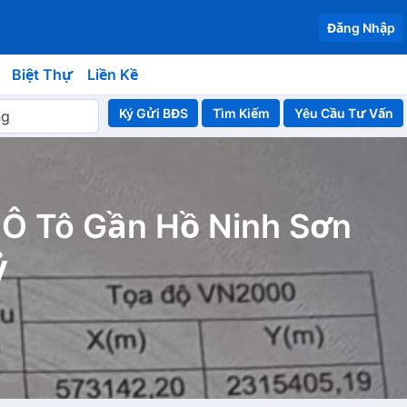
Đăng Nhập
Biệt Thự
Liền Kề
Ký Gửi BĐS
Yêu Cầu Tư Vấn
Ô Tô Gần Hồ Ninh Sơn
ỷ