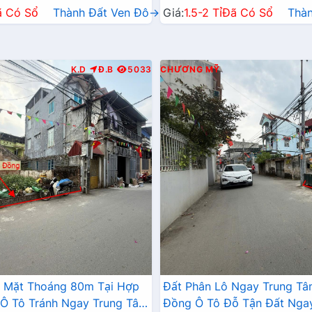
ã Có Sổ
Thành Đất Ven Đô→
Giá:
1.5-2 Tỉ
Đã Có Sổ
Thà
K.D
Đ.B
5033
CHƯƠNG MỸ
2 Mặt Thoáng 80m Tại Hợp
Đất Phân Lô Ngay Trung T
Ô Tô Tránh Ngay Trung Tâm
Đồng Ô Tô Đỗ Tận Đất Nga