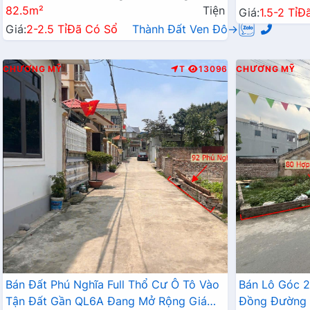
82.5m²
Tiện
Giá:
1.5-2 Tỉ
Đ
Giá:
2-2.5 Tỉ
Đã Có Sổ
Thành Đất Ven Đô→
CHƯƠNG MỸ
T
13096
CHƯƠNG MỸ
Bán Đất Phú Nghĩa Full Thổ Cư Ô Tô Vào
Bán Lô Góc 
Tận Đất Gần QL6A Đang Mở Rộng Giá
Đồng Đường 