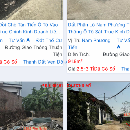
Đồi Chè Tân Tiến Ô Tô Vào
Đất Phân Lô Nam Phương T
Trục Chính Kinh Doanh Liên
Thông Ô Tô Sát Trục Kinh D
 QL21A
Ngay Gần QL21A
ến
Tư Vấn
Đất Thổ Cư
Vị Trí:
Nam Phương
Tư Vấ
Đường Giao Thông Thuận
Tiến
Tiện
Diện Tích:
Đường Giao
91.8m²
ã Có Sổ
Thành Đất Ven Đô→
Giá:
2.5-3 Tỉ
Đã Có Sổ
Thà
Đ.B
191
CHƯƠNG MỸ