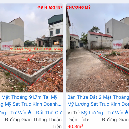
Đ.N
3487
CHƯƠNG MỸ
 Mặt Thoáng 91.7m Tại Mỹ
Bán Thửa Đất 2 Mặt Thoáng
 Mỹ Sát Trục Kinh Doanh -
Mỹ Lương Sát Trục Kinh Do
 Mỹ Lương Chương Mỹ
Giá Chỉ Hơn Tỷ
ơng
Tư Vấn
Đất Thổ Cư
Vị Trí:
Mỹ Lương
Tư Vấn
Đường Giao Thông Thuận
Diện Tích:
Đường Giao
Tiện
90.3m²