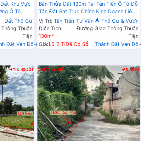
 Đất Khu Vực
Bán Thửa Đất 130m Tại Tân Tiến Ô Tô Đỗ
ờng Ô Tô
Tận Đất Sát Trục Chính Kinh Doanh Liên
Doanh Liên Xã
Xã
Đất Thổ Cư
Vị Trí:
Tân Tiến
Tư Vấn
Thổ Cư & Vườn
 Thông Thuận
Diện Tích:
Đường Giao Thông Thuận
Tiện
130m²
Tiện
nh Đất Ven Đô→
Giá:
1.5-2 Tỉ
Đã Có Sổ
Thành Đất Ven Đô
T.N
441
CHƯƠNG MỸ
Đ
61