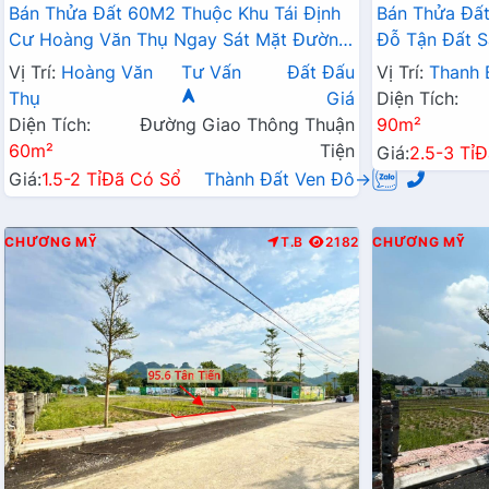
Bán Thửa Đất 60M2 Thuộc Khu Tái Định
Bán Thửa Đất
Cư Hoàng Văn Thụ Ngay Sát Mặt Đường
Đỗ Tận Đất S
Kinh Doanh QL21A
Liên Xã
Vị Trí:
Hoàng Văn
Tư Vấn
Đất Đấu
Vị Trí:
Thanh 
Thụ
Giá
Diện Tích:
Diện Tích:
Đường Giao Thông Thuận
90m²
60m²
Tiện
Giá:
2.5-3 Tỉ
Đ
Giá:
1.5-2 Tỉ
Đã Có Sổ
Thành Đất Ven Đô→
CHƯƠNG MỸ
T.B
2182
CHƯƠNG MỸ