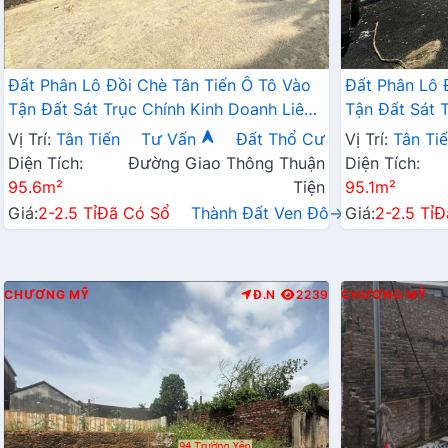
Đất Phân Lô Đồi Chè Tân Tiến Ô Tô Vào
Đất Phân Lô 
Tận Đất Sát Trục Chính Kinh Doanh Liên
Tận Đất Sát 
Xã Ngay Gần QL21A
Xã Ngay Gần
Vị Trí:
Tân Tiến
Tư Vấn
Đất Thổ Cư
Vị Trí:
Tân Ti
Diện Tích:
Đường Giao Thông Thuận
Diện Tích:
95.6m²
Tiện
95.1m²
Giá:
2-2.5 Tỉ
Đã Có Sổ
Thành Đất Ven Đô→
Giá:
2-2.5 Tỉ
Đ
CHƯƠNG MỸ
Đ.N
2239
CHƯƠNG MỸ