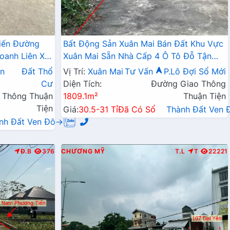
iến Đường
Bất Động Sản Xuân Mai Bán Đất Khu Vực
oanh Liên Xã
Xuân Mai Sẵn Nhà Cấp 4 Ô Tô Đỗ Tận
Đất Làn 2 Đường QL6A
n
Đất Thổ
Vị Trí:
Xuân Mai
Tư Vấn
P.Lô Đợi Sổ Mới
Cư
Diện Tích:
Đường Giao Thông
 Thông Thuận
1809.1m²
Thuận Tiện
Tiện
Giá:
30.5-31 Tỉ
Đã Có Sổ
Thành Đất Ven
nh Đất Ven Đô→
Đ.B
376
CHƯƠNG MỸ
T.L
T
22221