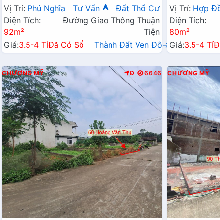
Chỉ Vài Tỷ
Hành Chính 
Vị Trí:
Phú Nghĩa
Tư Vấn
Đất Thổ Cư
Vị Trí:
Hợp Đ
Diện Tích:
Đường Giao Thông Thuận
Diện Tích:
92m²
Tiện
80m²
Giá:
3.5-4 Tỉ
Đã Có Sổ
Thành Đất Ven Đô→
Giá:
3.5-4 Tỉ
Đ
CHƯƠNG MỸ
Đ
6646
CHƯƠNG MỸ