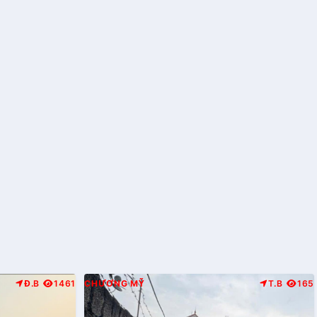
Đ.B
1461
CHƯƠNG MỸ
T.B
165