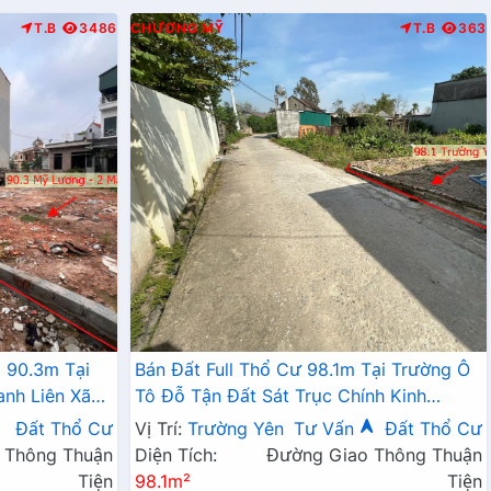
T.B
3486
CHƯƠNG MỸ
T.B
363
 90.3m Tại
Bán Đất Full Thổ Cư 98.1m Tại Trường Ô
anh Liên Xã
Tô Đỗ Tận Đất Sát Trục Chính Kinh
Doanh Giá Chỉ Hơn 2 Tỷ
Đất Thổ Cư
Vị Trí:
Trường Yên
Tư Vấn
Đất Thổ Cư
 Thông Thuận
Diện Tích:
Đường Giao Thông Thuận
Tiện
98.1m²
Tiện