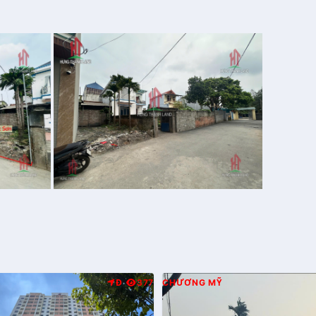
Đ
377
CHƯƠNG MỸ