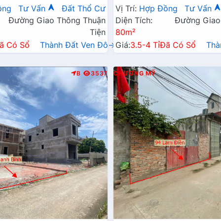
Xã Gần Đường TL419
Đường Kinh Doanh TL419
ồng
Tư Vấn
Đất Thổ Cư
Vị Trí:
Hợp Đồng
Tư Vấn
Đường Giao Thông Thuận
Diện Tích:
Đường Giao
Tiện
80m²
ã Có Sổ
Thành Đất Ven Đô→
Giá:
3.5-4 Tỉ
Đã Có Sổ
Thà
B
3537
CHƯƠNG MỸ