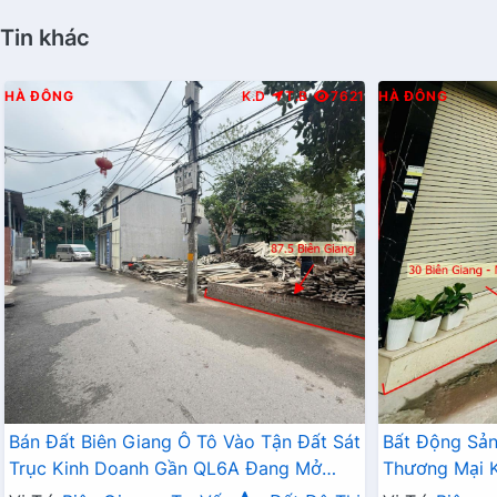
Tin khác
HÀ ĐÔNG
K.D
T.B
7621
HÀ ĐÔNG
Bán Đất Biên Giang Ô Tô Vào Tận Đất Sát
Bất Động Sả
Trục Kinh Doanh Gần QL6A Đang Mở
Thương Mại K
Rộng
Tận Cửa Gần 