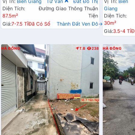
Vị Trí:
Biên Giang
Tư Vấn
Đất Đô Thị
Vị Trí:
Biên
Diện Tích:
Đường Giao Thông Thuận
Giang
87.5m²
Tiện
Diện Tích:
30m²
Giá:
7-7.5 Tỉ
Đã Có Sổ
Thành Đất Ven Đô→
Giá:
3.5-4 Tỉ
Đ
HÀ ĐÔNG
T.B
238
HÀ ĐÔNG