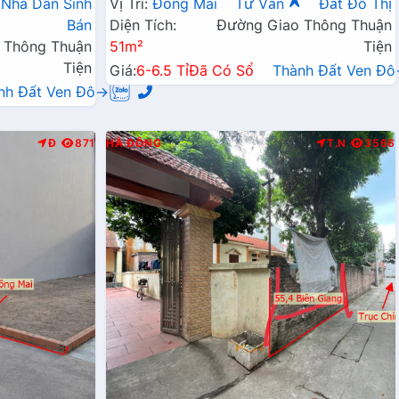
Nhà Dân Sinh
Vị Trí:
Đồng Mai
Tư Vấn
Đất Đô Thị
Bán
Diện Tích:
Đường Giao Thông Thuận
 Thông Thuận
51m²
Tiện
Tiện
Giá:
6-6.5 Tỉ
Đã Có Sổ
Thành Đất Ven Đ
nh Đất Ven Đô→
Đ
871
HÀ ĐÔNG
T.N
3566