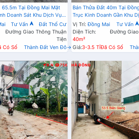
 65.5m Tại Đồng Mai Mặt
Bán Thửa Đất 40m Tại Đồng
inh Doanh Sát Khu Dịch Vụ
Trục Kinh Doanh Gần Khu Dị
ng Mai
Thái Đồng Mai
ai
Tư Vấn
Đất Thổ Cư
Vị Trí:
Đồng Mai
Tư Vấn
Đường Giao Thông Thuận
Diện Tích:
Đường Giao
Tiện
40m²
ã Có Sổ
Thành Đất Ven Đô→
Giá:
3-3.5 Tỉ
Đã Có Sổ
Thà
Đ.N
756
HÀ ĐÔNG