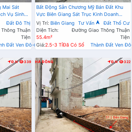
 Mai Sát
Bất Động Sản Chương Mỹ Bán Đất Khu
ch Vụ Sinh
Vực Biên Giang Sát Trục Kinh Doanh
Ngay Gần QL6A, Cầu Mai Lĩnh Đang Mở
Đất Đô Thị
Vị Trí:
Biên Giang
Tư Vấn
Đất Thổ Cư
Rộng
 Thông Thuận
Diện Tích:
Đường Giao Thông Thuận
Tiện
55.4m²
Tiện
nh Đất Ven Đô→
Giá:
2.5-3 Tỉ
Đã Có Sổ
Thành Đất Ven Đ
Đ.N
339
HÀ ĐÔNG
Đ.N
322