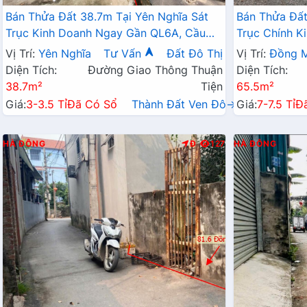
Bán Thửa Đất 38.7m Tại Yên Nghĩa Sát
Bán Thửa Đất
Trục Kinh Doanh Ngay Gần QL6A, Cầu
Trục Chính K
Mai Lĩnh Đang Mở Rộng
Sinh Thái Đồ
Vị Trí:
Yên Nghĩa
Tư Vấn
Đất Đô Thị
Vị Trí:
Đồng M
Diện Tích:
Đường Giao Thông Thuận
Diện Tích:
38.7m²
Tiện
65.5m²
Giá:
3-3.5 Tỉ
Đã Có Sổ
Thành Đất Ven Đô→
Giá:
7-7.5 Tỉ
Đ
HÀ ĐÔNG
Đ
127
HÀ ĐÔNG