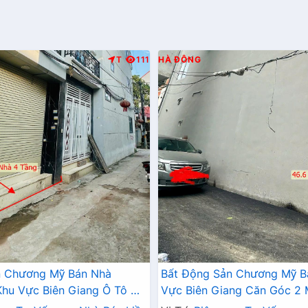
T
111
HÀ ĐÔNG
n Chương Mỹ Bán Nhà
Bất Động Sản Chương Mỹ B
hu Vực Biên Giang Ô Tô Đỗ
Vực Biên Giang Căn Góc 2
Trục Chính Kinh Doanh
Tô Đỗ Tận Cửa Gần Trục Ch