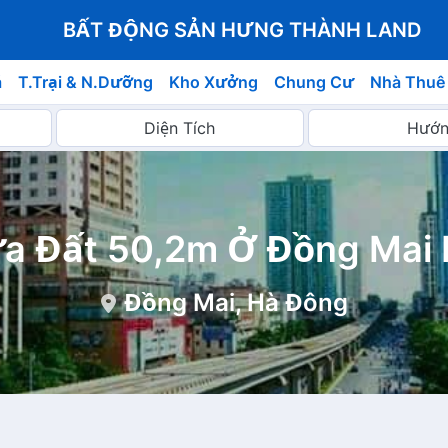
BẤT ĐỘNG SẢN HƯNG THÀNH LAND
á
T.Trại & N.Dưỡng
Kho Xưởng
Chung Cư
Nhà Thuê
a Đất 50,2m Ở Đồng Mai
Đồng Mai, Hà Đông