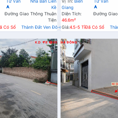
Tư Vấn
Nhà Bán Liền
Vị Trí:
Biên
Tư Vấn
Doanh
Kề
Giang
Đường Giao Thông Thuận
Diện Tích:
Đường Giao
Tiện
46.6m²
ã Có Sổ
Thành Đất Ven Đô→
Giá:
4.5-5 Tỉ
Đã Có Sổ
Thà
K.D
B
80
HÀ ĐÔNG