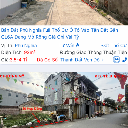
Bán Đất Phú Nghĩa Full Thổ Cư Ô Tô Vào Tận Đất Gần
QL6A Đang Mở Rộng Giá Chỉ Vài Tỷ
Vị Trí:
Phú Nghĩa
Tư Vấn
Đất Thổ Cư
Diện Tích:
92m²
Đường Giao Thông Thuận Tiện
Giá:
3.5-4 Tỉ
Đã Có Sổ
Thành Đất Ven Đô→
CHƯƠNG MỸ
K.D
Đ.B
5036