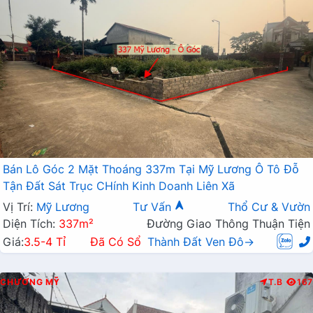
Bán Lô Góc 2 Mặt Thoáng 337m Tại Mỹ Lương Ô Tô Đỗ
Tận Đất Sát Trục CHính Kinh Doanh Liên Xã
Vị Trí:
Mỹ Lương
Tư Vấn
Thổ Cư & Vườn
Diện Tích:
337m²
Đường Giao Thông Thuận Tiện
Giá:
3.5-4 Tỉ
Đã Có Sổ
Thành Đất Ven Đô→
CHƯƠNG MỸ
T.B
167