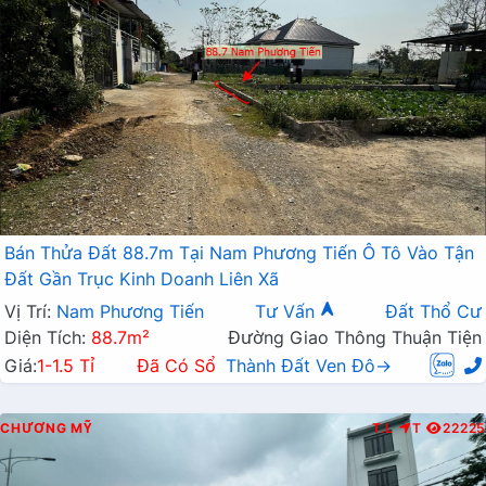
Bán Thửa Đất 88.7m Tại Nam Phương Tiến Ô Tô Vào Tận
Đất Gần Trục Kinh Doanh Liên Xã
Vị Trí:
Nam Phương Tiến
Tư Vấn
Đất Thổ Cư
Diện Tích:
88.7m²
Đường Giao Thông Thuận Tiện
Giá:
1-1.5 Tỉ
Đã Có Sổ
Thành Đất Ven Đô→
CHƯƠNG MỸ
T.L
T
22225