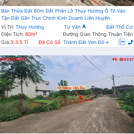
Bán Thửa Đất 80m Đất Phân Lô Thụy Hương Ô Tô Vào
Tận Đất Gần Trục Chính Kinh Doanh Liên Huyện
Vị Trí:
Thụy Hương
Tư Vấn
Đất Thổ Cư
Diện Tích:
80m²
Đường Giao Thông Thuận Tiện
Giá:
3-3.5 Tỉ
Đã Có Sổ
Thành Đất Ven Đô→
CHƯƠNG MỸ
Đ
6647