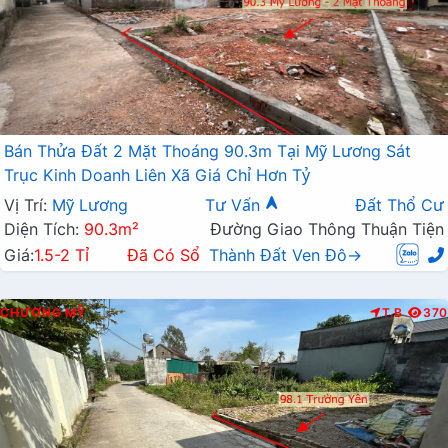
Bán Thửa Đất 2 Mặt Thoáng 90.3m Tại Mỹ Lương Sát
Trục Kinh Doanh Liên Xã Giá Chỉ Hơn Tỷ
Vị Trí:
Mỹ Lương
Tư Vấn
Đất Thổ Cư
Diện Tích:
90.3m²
Đường Giao Thông Thuận Tiện
Giá:
1.5-2 Tỉ
Đã Có Sổ
Thành Đất Ven Đô→
CHƯƠNG MỸ
T.B
370