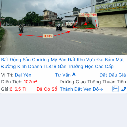
Bất Động Sản Chương Mỹ Bán Đất Khu Vực Đại Bám Mặt
Đường Kinh Doanh TL419 Gần Trường Học Các Cấp
Vị Trí:
Đại Yên
Tư Vấn
Đất Đấu Giá
Diện Tích:
107m²
Đường Giao Thông Thuận Tiện
Giá:
6-6.5 Tỉ
Đã Có Sổ
Thành Đất Ven Đô→