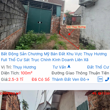
Bất Động Sản Chương Mỹ Bán Đất Khu Vực Thụy Hương
Full Thổ Cư Sát Trục Chính Kinh Doanh Liên Xã
Vị Trí:
Thụy Hương
Tư Vấn
Đất Thổ Cư
Diện Tích:
100m²
Đường Giao Thông Thuận Tiện
Giá:
2.5-3 Tỉ
Đã Có Sổ
Thành Đất Ven Đô→
CHƯƠNG MỸ
B
7030