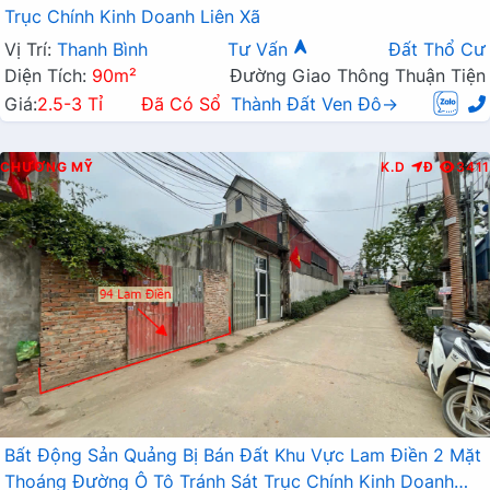
Trục Chính Kinh Doanh Liên Xã
Vị Trí:
Thanh Bình
Tư Vấn
Đất Thổ Cư
Diện Tích:
90m²
Đường Giao Thông Thuận Tiện
Giá:
2.5-3 Tỉ
Đã Có Sổ
Thành Đất Ven Đô→
CHƯƠNG MỸ
K.D
Đ
3411
Bất Động Sản Quảng Bị Bán Đất Khu Vực Lam Điền 2 Mặt
Thoáng Đường Ô Tô Tránh Sát Trục Chính Kinh Doanh