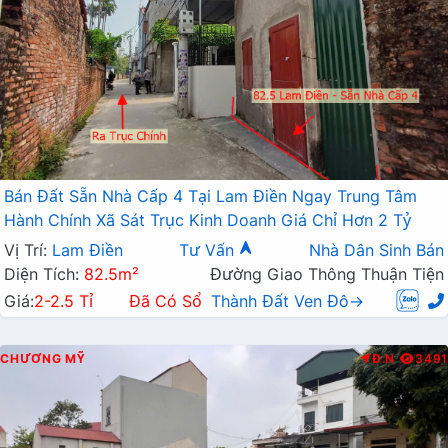
Bán Đất Sẵn Nhà Cấp 4 Tại Lam Điền Ngay Trung Tâm
Hành Chính Xã Sát Trục Kinh Doanh Giá Chỉ Hơn 2 Tỷ
Vị Trí:
Lam Điền
Tư Vấn
Nhà Dân Sinh Bán
Diện Tích:
82.5m²
Đường Giao Thông Thuận Tiện
Giá:
2-2.5 Tỉ
Đã Có Sổ
Thành Đất Ven Đô→
CHƯƠNG MỸ
Đ.N
3491