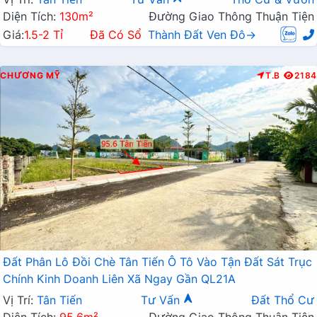
Diện Tích:
130m²
Đường Giao Thông Thuận Tiện
Giá:
1.5-2 Tỉ
Đã Có Sổ
Thành Đất Ven Đô→
CHƯƠNG MỸ
T.B
2184
Đất Phân Lô Đồi Chè Tân Tiến Ô Tô Vào Tận Đất Sát Trục
Chính Kinh Doanh Liên Xã Ngay Gần QL21A
Vị Trí:
Tân Tiến
Tư Vấn
Đất Thổ Cư