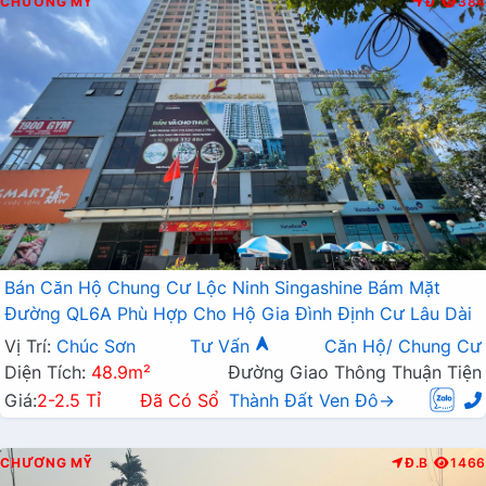
CHƯƠNG MỸ
Đ
384
Bán Căn Hộ Chung Cư Lộc Ninh Singashine Bám Mặt
Đường QL6A Phù Hợp Cho Hộ Gia Đình Định Cư Lâu Dài
Vị Trí:
Chúc Sơn
Tư Vấn
Căn Hộ/ Chung Cư
Diện Tích:
48.9m²
Đường Giao Thông Thuận Tiện
Giá:
2-2.5 Tỉ
Đã Có Sổ
Thành Đất Ven Đô→
CHƯƠNG MỸ
Đ.B
1466