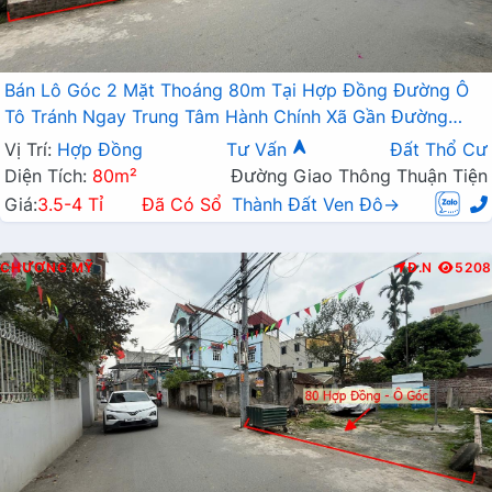
Bán Lô Góc 2 Mặt Thoáng 80m Tại Hợp Đồng Đường Ô
Tô Tránh Ngay Trung Tâm Hành Chính Xã Gần Đường
TL419
Vị Trí:
Hợp Đồng
Tư Vấn
Đất Thổ Cư
Diện Tích:
80m²
Đường Giao Thông Thuận Tiện
Giá:
3.5-4 Tỉ
Đã Có Sổ
Thành Đất Ven Đô→
CHƯƠNG MỸ
Đ.N
5208