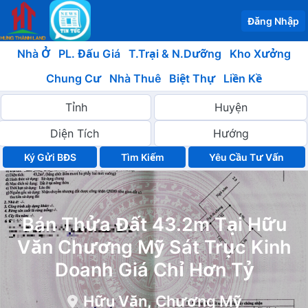
Đăng Nhập
Nhà Ở
PL. Đấu Giá
T.Trại & N.Dưỡng
Kho Xưởng
Chung Cư
Nhà Thuê
Biệt Thự
Liền Kề
Ký Gửi BĐS
Yêu Cầu Tư Vấn
Bán Thửa Đất 43.2m Tại Hữu
Văn Chương Mỹ Sát Trục Kinh
Doanh Giá Chỉ Hơn Tỷ
Hữu Văn, Chương Mỹ