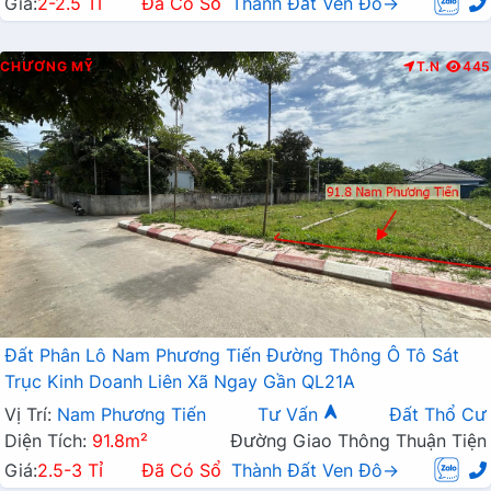
Giá:
2-2.5 Tỉ
Đã Có Sổ
Thành Đất Ven Đô→
CHƯƠNG MỸ
T.N
445
Đất Phân Lô Nam Phương Tiến Đường Thông Ô Tô Sát
Trục Kinh Doanh Liên Xã Ngay Gần QL21A
Vị Trí:
Nam Phương Tiến
Tư Vấn
Đất Thổ Cư
Diện Tích:
91.8m²
Đường Giao Thông Thuận Tiện
Giá:
2.5-3 Tỉ
Đã Có Sổ
Thành Đất Ven Đô→