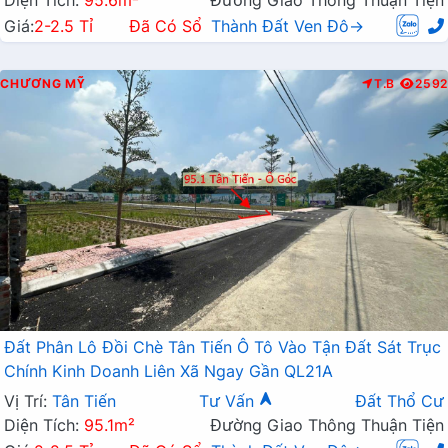
Diện Tích:
95.6m²
Đường Giao Thông Thuận Tiện
Giá:
2-2.5 Tỉ
Đã Có Sổ
Thành Đất Ven Đô→
CHƯƠNG MỸ
T.B
2592
Đất Phân Lô Đồi Chè Tân Tiến Ô Tô Vào Tận Đất Sát Trục
Chính Kinh Doanh Liên Xã Ngay Gần QL21A
Vị Trí:
Tân Tiến
Tư Vấn
Đất Thổ Cư
Diện Tích:
95.1m²
Đường Giao Thông Thuận Tiện