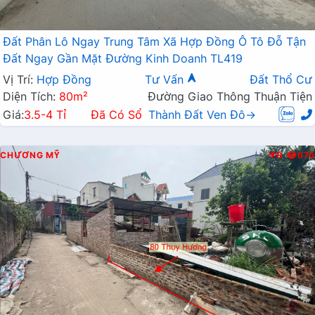
Đất Phân Lô Ngay Trung Tâm Xã Hợp Đồng Ô Tô Đỗ Tận
Đất Ngay Gần Mặt Đường Kinh Doanh TL419
Vị Trí:
Hợp Đồng
Tư Vấn
Đất Thổ Cư
Diện Tích:
80m²
Đường Giao Thông Thuận Tiện
Giá:
3.5-4 Tỉ
Đã Có Sổ
Thành Đất Ven Đô→
CHƯƠNG MỸ
Đ
676