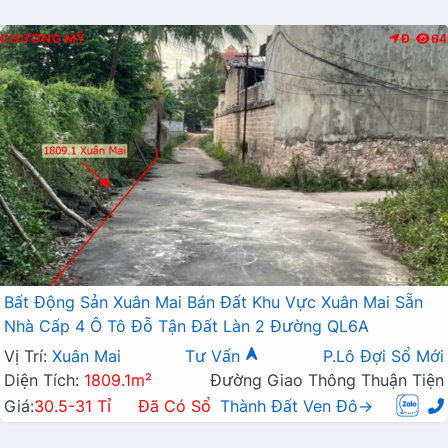
CHƯƠNG MỸ
Đ
64
Bất Động Sản Xuân Mai Bán Đất Khu Vực Xuân Mai Sẵn
Nhà Cấp 4 Ô Tô Đỗ Tận Đất Làn 2 Đường QL6A
Vị Trí:
Xuân Mai
Tư Vấn
P.Lô Đợi Sổ Mới
Diện Tích:
1809.1m²
Đường Giao Thông Thuận Tiện
Giá:
30.5-31 Tỉ
Đã Có Sổ
Thành Đất Ven Đô→