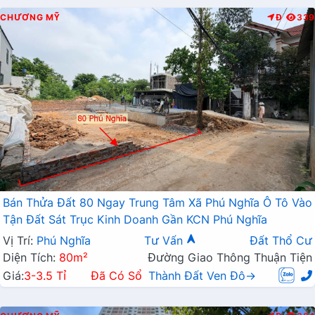
CHƯƠNG MỸ
Đ
339
Bán Thửa Đất 80 Ngay Trung Tâm Xã Phú Nghĩa Ô Tô Vào
Tận Đất Sát Trục Kinh Doanh Gần KCN Phú Nghĩa
Vị Trí:
Phú Nghĩa
Tư Vấn
Đất Thổ Cư
Diện Tích:
80m²
Đường Giao Thông Thuận Tiện
Giá:
3-3.5 Tỉ
Đã Có Sổ
Thành Đất Ven Đô→