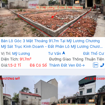
Bán Lô Góc 3 Mặt Thoáng 91.7m Tại Mỹ Lương Chương
Mỹ Sát Trục Kinh Doanh - Đất Phân Lô Mỹ Lương Chương
Mỹ
Vị Trí:
Mỹ Lương
Tư Vấn
Đất Thổ Cư
Diện Tích:
91.7m²
Đường Giao Thông Thuận Tiện
Giá:
1.5-2 Tỉ
Đã Có Sổ
Thành Đất Ven Đô→
CHƯƠNG MỸ
T.B
3489