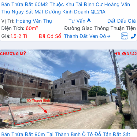
Bán Thửa Đất 60M2 Thuộc Khu Tái Định Cư Hoàng Văn
Thụ Ngay Sát Mặt Đường Kinh Doanh QL21A
Vị Trí:
Hoàng Văn Thụ
Tư Vấn
Đất Đấu Giá
Diện Tích:
60m²
Đường Giao Thông Thuận Tiện
Giá:
1.5-2 Tỉ
Đã Có Sổ
Thành Đất Ven Đô→
CHƯƠNG MỸ
B
3542
Bán Thửa Đất 90m Tại Thành Bình Ô Tô Đỗ Tận Đất Sát