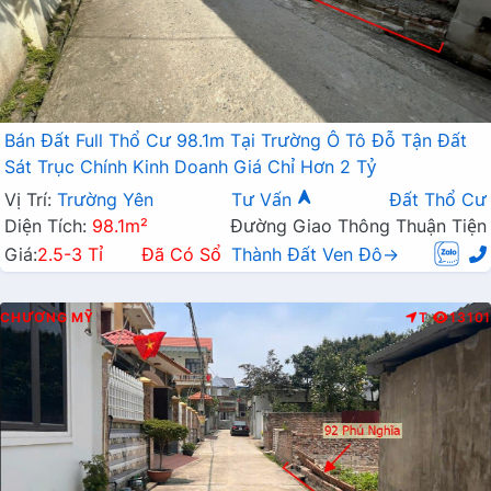
Bán Đất Full Thổ Cư 98.1m Tại Trường Ô Tô Đỗ Tận Đất
Sát Trục Chính Kinh Doanh Giá Chỉ Hơn 2 Tỷ
Vị Trí:
Trường Yên
Tư Vấn
Đất Thổ Cư
Diện Tích:
98.1m²
Đường Giao Thông Thuận Tiện
Giá:
2.5-3 Tỉ
Đã Có Sổ
Thành Đất Ven Đô→
CHƯƠNG MỸ
T
13101