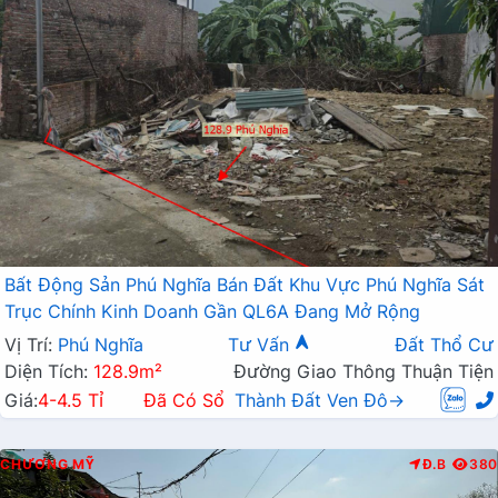
Bất Động Sản Phú Nghĩa Bán Đất Khu Vực Phú Nghĩa Sát
Trục Chính Kinh Doanh Gần QL6A Đang Mở Rộng
Vị Trí:
Phú Nghĩa
Tư Vấn
Đất Thổ Cư
Diện Tích:
128.9m²
Đường Giao Thông Thuận Tiện
Giá:
4-4.5 Tỉ
Đã Có Sổ
Thành Đất Ven Đô→
CHƯƠNG MỸ
Đ.B
380