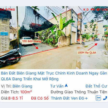
HÀ ĐÔNG
K.D
N
7245
Bán Đất Biên Giang Mặt Trục Chính Kinh Doanh Ngay Gần
QL6A Đang Triển Khai Mở Rộng
Vị Trí:
Biên Giang
Tư Vấn
Đất Thổ Cư
Diện Tích:
100m²
Đường Giao Thông Thuận Tiện
Giá:
8-8.5 Tỉ
Đã Có Sổ
Thành Đất Ven Đô→