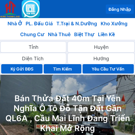
Đăng Nhập
Nhà Ở
PL. Đấu Giá
T.Trại & N.Dưỡng
Kho Xưởng
Chung Cư
Nhà Thuê
Biệt Thự
Liền Kề
Ký Gửi BĐS
Yêu Cầu Tư Vấn
Bán Thửa Đất 40m Tại Yên
Nghĩa Ô Tô Đỗ Tận Đất Gần
QL6A , Cầu Mai Lĩnh Đang Triển
Khai Mở Rộng