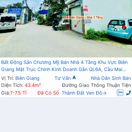
Bất Động Sản Chương Mỹ Bán Nhà 4 Tầng Khu Vực Biên
Giang Mặt Trục Chính Kinh Doanh Gần QL6A, Cầu Mai
Lĩnh Đang Mở Rộng
Vị Trí:
Biên Giang
Tư Vấn
Nhà Dân Sinh Bán
Diện Tích:
43.4m²
Đường Giao Thông Thuận Tiện
Giá:
7-7.5 Tỉ
Đã Có Sổ
Thành Đất Ven Đô→