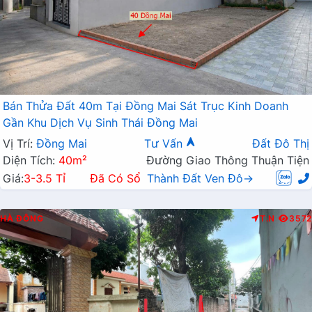
Bán Thửa Đất 40m Tại Đồng Mai Sát Trục Kinh Doanh
Gần Khu Dịch Vụ Sinh Thái Đồng Mai
Vị Trí:
Đồng Mai
Tư Vấn
Đất Đô Thị
Diện Tích:
40m²
Đường Giao Thông Thuận Tiện
Giá:
3-3.5 Tỉ
Đã Có Sổ
Thành Đất Ven Đô→
HÀ ĐÔNG
T.N
3572