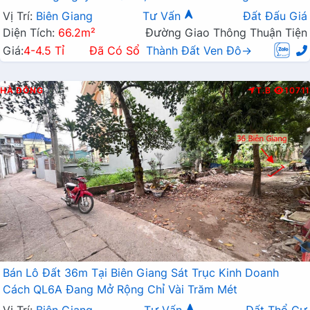
Mở Rộng
Vị Trí:
Biên Giang
Tư Vấn
Đất Đấu Giá
Diện Tích:
66.2m²
Đường Giao Thông Thuận Tiện
Giá:
4-4.5 Tỉ
Đã Có Sổ
Thành Đất Ven Đô→
HÀ ĐÔNG
T.B
10711
Bán Lô Đất 36m Tại Biên Giang Sát Trục Kinh Doanh
Cách QL6A Đang Mở Rộng Chỉ Vài Trăm Mét