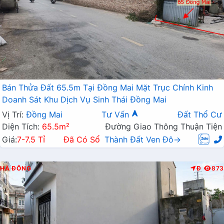
Bán Thửa Đất 65.5m Tại Đồng Mai Mặt Trục Chính Kinh
Doanh Sát Khu Dịch Vụ Sinh Thái Đồng Mai
Vị Trí:
Đồng Mai
Tư Vấn
Đất Thổ Cư
Diện Tích:
65.5m²
Đường Giao Thông Thuận Tiện
Giá:
7-7.5 Tỉ
Đã Có Sổ
Thành Đất Ven Đô→
HÀ ĐÔNG
Đ
873