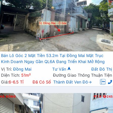
Bán Lô Góc 2 Mặt Tiền 53.2m Tại Đồng Mai Mặt Trục
Kinh Doanh Ngay Gần QL6A Đang Triển Khai Mở Rộng
Vị Trí:
Đồng Mai
Tư Vấn
Đất Đô Thị
Diện Tích:
51m²
Đường Giao Thông Thuận Tiện
Giá:
6-6.5 Tỉ
Đã Có Sổ
Thành Đất Ven Đô→
HÀ ĐÔNG
T.B
245