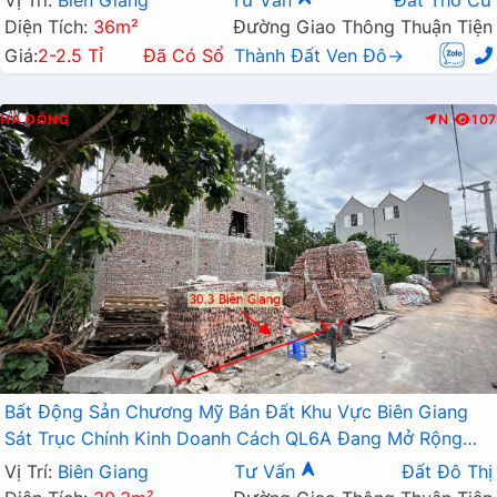
Vị Trí:
Biên Giang
Tư Vấn
Đất Thổ Cư
Diện Tích:
36m²
Đường Giao Thông Thuận Tiện
Giá:
2-2.5 Tỉ
Đã Có Sổ
Thành Đất Ven Đô→
HÀ ĐÔNG
N
107
Bất Động Sản Chương Mỹ Bán Đất Khu Vực Biên Giang
Sát Trục Chính Kinh Doanh Cách QL6A Đang Mở Rộng
Chỉ Vài Trăm Mét
Vị Trí:
Biên Giang
Tư Vấn
Đất Đô Thị