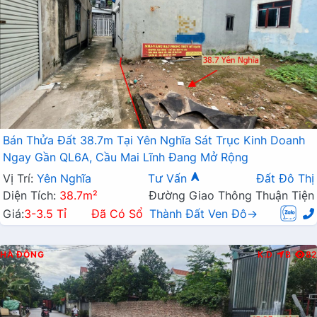
Bán Thửa Đất 38.7m Tại Yên Nghĩa Sát Trục Kinh Doanh
Ngay Gần QL6A, Cầu Mai Lĩnh Đang Mở Rộng
Vị Trí:
Yên Nghĩa
Tư Vấn
Đất Đô Thị
Diện Tích:
38.7m²
Đường Giao Thông Thuận Tiện
Giá:
3-3.5 Tỉ
Đã Có Sổ
Thành Đất Ven Đô→
HÀ ĐÔNG
K.D
B
82