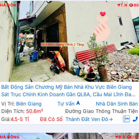
HÀ ĐÔNG
T.N
80
Bất Động Sản Chương Mỹ Bán Nhà Khu Vực Biên Giang
Sát Trục Chính Kinh Doanh Gần QL6A, Cầu Mai Lĩnh Đang
Mở Rộng
Vị Trí:
Biên Giang
Tư Vấn
Nhà Dân Sinh Bán
Diện Tích:
50.6m²
Đường Giao Thông Thuận Tiện
Giá:
4.5-5 Tỉ
Đã Có Sổ
Thành Đất Ven Đô→
HÀ ĐÔNG
Đ.B
316