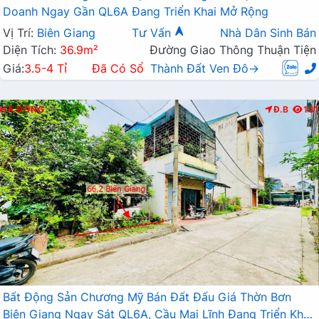
Doanh Ngay Gần QL6A Đang Triển Khai Mở Rộng
Vị Trí:
Biên Giang
Tư Vấn
Nhà Dân Sinh Bán
Diện Tích:
36.9m²
Đường Giao Thông Thuận Tiện
Giá:
3.5-4 Tỉ
Đã Có Sổ
Thành Đất Ven Đô→
HÀ ĐÔNG
Đ.B
181
Bất Động Sản Chương Mỹ Bán Đất Đấu Giá Thờn Bơn
Biên Giang Ngay Sát QL6A, Cầu Mai Lĩnh Đang Triển Khai