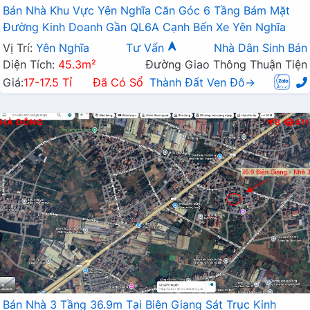
Bán Nhà Khu Vực Yên Nghĩa Căn Góc 6 Tầng Bám Mặt
Đường Kinh Doanh Gần QL6A Cạnh Bến Xe Yên Nghĩa
Vị Trí:
Yên Nghĩa
Tư Vấn
Nhà Dân Sinh Bán
Diện Tích:
45.3m²
Đường Giao Thông Thuận Tiện
Giá:
17-17.5 Tỉ
Đã Có Sổ
Thành Đất Ven Đô→
HÀ ĐÔNG
B
411
Bán Nhà 3 Tầng 36.9m Tại Biên Giang Sát Trục Kinh