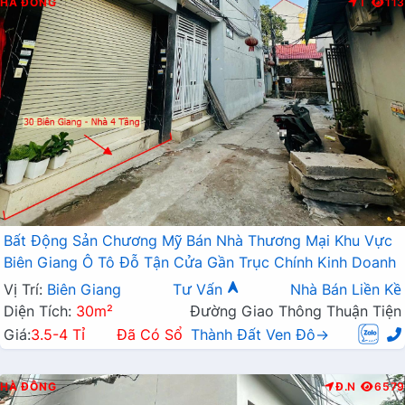
HÀ ĐÔNG
T
113
Bất Động Sản Chương Mỹ Bán Nhà Thương Mại Khu Vực
Biên Giang Ô Tô Đỗ Tận Cửa Gần Trục Chính Kinh Doanh
Vị Trí:
Biên Giang
Tư Vấn
Nhà Bán Liền Kề
Diện Tích:
30m²
Đường Giao Thông Thuận Tiện
Giá:
3.5-4 Tỉ
Đã Có Sổ
Thành Đất Ven Đô→
HÀ ĐÔNG
Đ.N
6579