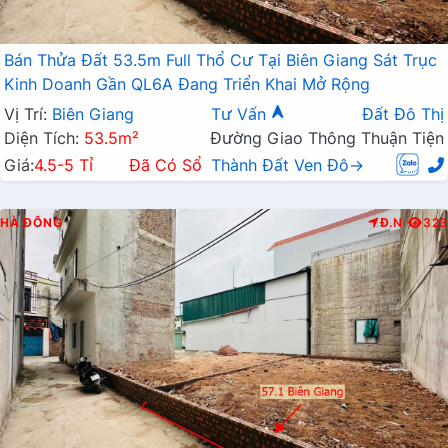
Bán Thửa Đất 53.5m Full Thổ Cư Tại Biên Giang Sát Trục
Kinh Doanh Gần QL6A Đang Triển Khai Mở Rộng
Vị Trí:
Biên Giang
Tư Vấn
Đất Đô Thị
Diện Tích:
53.5m²
Đường Giao Thông Thuận Tiện
Giá:
4.5-5 Tỉ
Đã Có Sổ
Thành Đất Ven Đô→
HÀ ĐÔNG
Đ.N
323