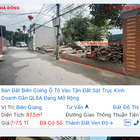
HÀ ĐÔNG
K.D
T.B
7631
Bán Đất Biên Giang Ô Tô Vào Tận Đất Sát Trục Kinh
Doanh Gần QL6A Đang Mở Rộng
Vị Trí:
Biên Giang
Tư Vấn
Đất Đô Thị
Diện Tích:
87.5m²
Đường Giao Thông Thuận Tiện
Giá:
7-7.5 Tỉ
Đã Có Sổ
Thành Đất Ven Đô→