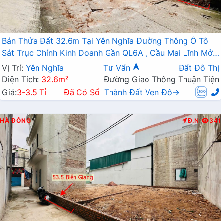
Bán Thửa Đất 32.6m Tại Yên Nghĩa Đường Thông Ô Tô
Sát Trục Chính Kinh Doanh Gần QL6A , Cầu Mai Lĩnh Mở
Rộng
Vị Trí:
Yên Nghĩa
Tư Vấn
Đất Đô Thị
Diện Tích:
32.6m²
Đường Giao Thông Thuận Tiện
Giá:
3-3.5 Tỉ
Đã Có Sổ
Thành Đất Ven Đô→
HÀ ĐÔNG
Đ.N
341