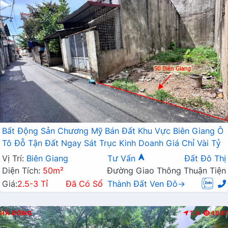
Bất Động Sản Chương Mỹ Bán Đất Khu Vực Biên Giang Ô
Tô Đỗ Tận Đất Ngay Sát Trục Kinh Doanh Giá Chỉ Vài Tỷ
Vị Trí:
Biên Giang
Tư Vấn
Đất Đô Thị
Diện Tích:
50m²
Đường Giao Thông Thuận Tiện
Giá:
2.5-3 Tỉ
Đã Có Sổ
Thành Đất Ven Đô→
HÀ ĐÔNG
T.N
4897