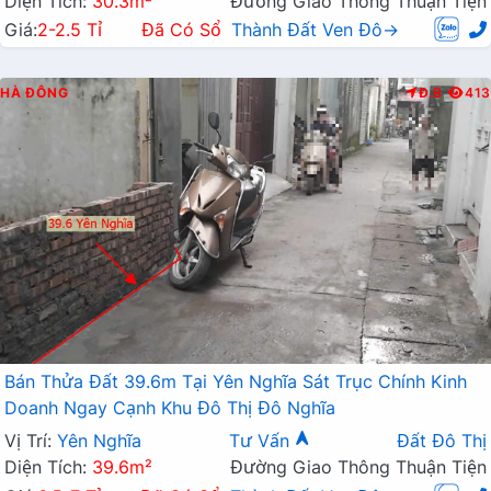
Diện Tích:
30.3m²
Đường Giao Thông Thuận Tiện
Giá:
2-2.5 Tỉ
Đã Có Sổ
Thành Đất Ven Đô→
HÀ ĐÔNG
Đ.B
413
Bán Thửa Đất 39.6m Tại Yên Nghĩa Sát Trục Chính Kinh
Doanh Ngay Cạnh Khu Đô Thị Đô Nghĩa
Vị Trí:
Yên Nghĩa
Tư Vấn
Đất Đô Thị
Diện Tích:
39.6m²
Đường Giao Thông Thuận Tiện