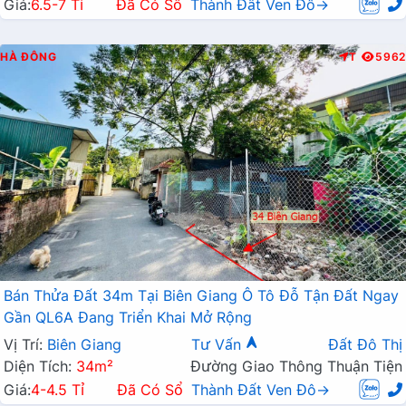
Giá:
6.5-7 Tỉ
Đã Có Sổ
Thành Đất Ven Đô→
HÀ ĐÔNG
T
5962
Bán Thửa Đất 34m Tại Biên Giang Ô Tô Đỗ Tận Đất Ngay
Gần QL6A Đang Triển Khai Mở Rộng
Vị Trí:
Biên Giang
Tư Vấn
Đất Đô Thị
Diện Tích:
34m²
Đường Giao Thông Thuận Tiện
Giá:
4-4.5 Tỉ
Đã Có Sổ
Thành Đất Ven Đô→