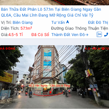
Bán Thửa Đất Phân Lô 57.1m Tại Biên Giang Ngay Gần
QL6A, Cầu Mai Lĩnh Đang Mở Rộng Giá Chỉ Vài Tỷ
Vị Trí:
Biên Giang
Tư Vấn
Đất Đô Thị
Diện Tích:
57.1m²
Đường Giao Thông Thuận Tiện
Giá:
4.5-5 Tỉ
Đã Có Sổ
Thành Đất Ven Đô→
HÀ ĐÔNG
K.D
Đ.N
73