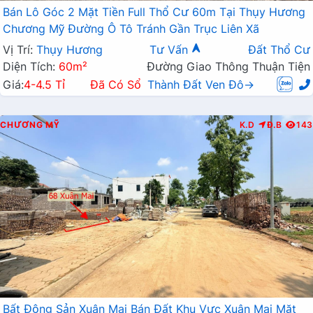
Bán Lô Góc 2 Mặt Tiền Full Thổ Cư 60m Tại Thụy Hương
Chương Mỹ Đường Ô Tô Tránh Gần Trục Liên Xã
Vị Trí:
Thụy Hương
Tư Vấn
Đất Thổ Cư
Diện Tích:
60m²
Đường Giao Thông Thuận Tiện
Giá:
4-4.5 Tỉ
Đã Có Sổ
Thành Đất Ven Đô→
CHƯƠNG MỸ
K.D
Đ.B
143
Bất Động Sản Xuân Mai Bán Đất Khu Vực Xuân Mai Mặt