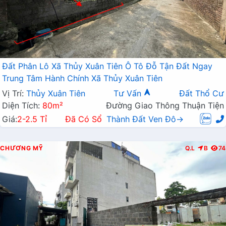
Đất Phân Lô Xã Thủy Xuân Tiên Ô Tô Đỗ Tận Đất Ngay
Trung Tâm Hành Chính Xã Thủy Xuân Tiên
Vị Trí:
Thủy Xuân Tiên
Tư Vấn
Đất Thổ Cư
Diện Tích:
80m²
Đường Giao Thông Thuận Tiện
Giá:
2-2.5 Tỉ
Đã Có Sổ
Thành Đất Ven Đô→
CHƯƠNG MỸ
Q.L
B
74