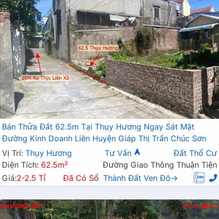
Bán Thửa Đất 62.5m Tại Thụy Hương Ngay Sát Mặt
Đường Kinh Doanh Liên Huyện Giáp Thị Trấn Chúc Sơn
Vị Trí:
Thụy Hương
Tư Vấn
Đất Thổ Cư
Diện Tích:
62.5m²
Đường Giao Thông Thuận Tiện
Giá:
2-2.5 Tỉ
Đã Có Sổ
Thành Đất Ven Đô→
CHƯƠNG MỸ
T.B
211