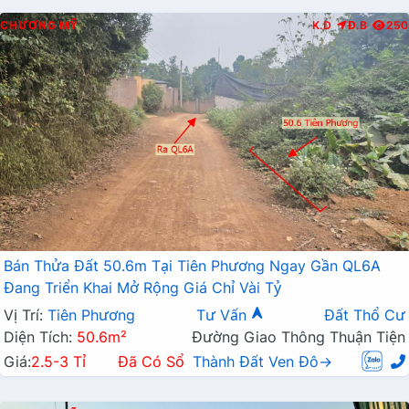
CHƯƠNG MỸ
K.D
Đ.B
250
Bán Thửa Đất 50.6m Tại Tiên Phương Ngay Gần QL6A
Đang Triển Khai Mở Rộng Giá Chỉ Vài Tỷ
Vị Trí:
Tiên Phương
Tư Vấn
Đất Thổ Cư
Diện Tích:
50.6m²
Đường Giao Thông Thuận Tiện
Giá:
2.5-3 Tỉ
Đã Có Sổ
Thành Đất Ven Đô→