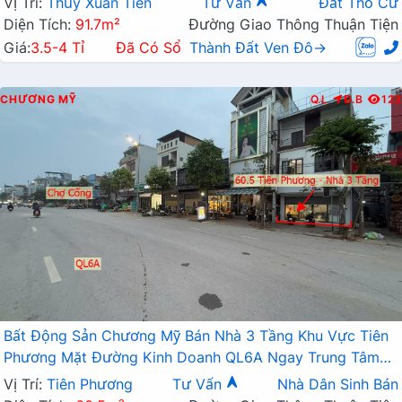
Vị Trí:
Thủy Xuân Tiên
Tư Vấn
Đất Thổ Cư
Diện Tích:
91.7m²
Đường Giao Thông Thuận Tiện
Giá:
3.5-4 Tỉ
Đã Có Sổ
Thành Đất Ven Đô→
CHƯƠNG MỸ
Q.L
Đ.B
123
Bất Động Sản Chương Mỹ Bán Nhà 3 Tầng Khu Vực Tiên
Phương Mặt Đường Kinh Doanh QL6A Ngay Trung Tâm
Chợ Cống
Vị Trí:
Tiên Phương
Tư Vấn
Nhà Dân Sinh Bán