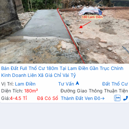
Bán Đất Full Thổ Cư 180m Tại Lam Điền Gần Trục Chính
Kinh Doanh Liên Xã Giá Chỉ Vài Tỷ
Vị Trí:
Lam Điền
Tư Vấn
Đất Thổ Cư
Diện Tích:
180m²
Đường Giao Thông Thuận Tiện
Giá:
4-4.5 Tỉ
Đã Có Sổ
Thành Đất Ven Đô→