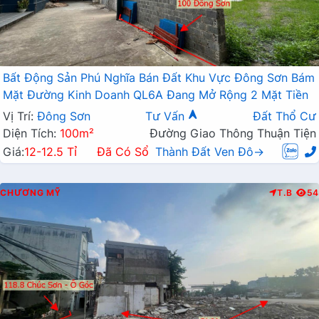
Bất Động Sản Phú Nghĩa Bán Đất Khu Vực Đông Sơn Bám
Mặt Đường Kinh Doanh QL6A Đang Mở Rộng 2 Mặt Tiền
Vị Trí:
Đông Sơn
Tư Vấn
Đất Thổ Cư
Diện Tích:
100m²
Đường Giao Thông Thuận Tiện
Giá:
12-12.5 Tỉ
Đã Có Sổ
Thành Đất Ven Đô→
CHƯƠNG MỸ
T.B
54