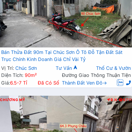
Bán Thửa Đất 90m Tại Chúc Sơn Ô Tô Đỗ Tận Đất Sát
Trục Chính Kinh Doanh Giá Chỉ Vài Tỷ
Vị Trí:
Chúc Sơn
Tư Vấn
Thổ Cư & Vườn
Diện Tích:
90m²
Đường Giao Thông Thuận Tiện
Giá:
6.5-7 Tỉ
Đã Có Sổ
Thành Đất Ven Đô→
CHƯƠNG MỸ
Đ.N
6711