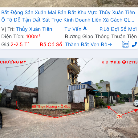
Bất Động Sản Xuân Mai Bán Đất Khu Vực Thủy Xuân Tiên
Ô Tô Đỗ Tận Đất Sát Trục Kinh Doanh Liên Xã Cách QL6A
Chỉ Vài Trăm Mét
Vị Trí:
Thủy Xuân Tiên
Tư Vấn
P.Lô Đợi Sổ Mới
Diện Tích:
100m²
Đường Giao Thông Thuận Tiện
Giá:
2-2.5 Tỉ
Đã Có Sổ
Thành Đất Ven Đô→
CHƯƠNG MỸ
K.D
Đ.B
12113