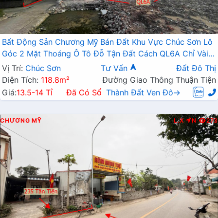
Bất Động Sản Chương Mỹ Bán Đất Khu Vực Chúc Sơn Lô
Góc 2 Mặt Thoáng Ô Tô Đỗ Tận Đất Cách QL6A Chỉ Vài
Bước Chân
Vị Trí:
Chúc Sơn
Tư Vấn
Đất Đô Thị
Diện Tích:
118.8m²
Đường Giao Thông Thuận Tiện
Giá:
13.5-14 Tỉ
Đã Có Sổ
Thành Đất Ven Đô→
CHƯƠNG MỸ
L.X
N
273