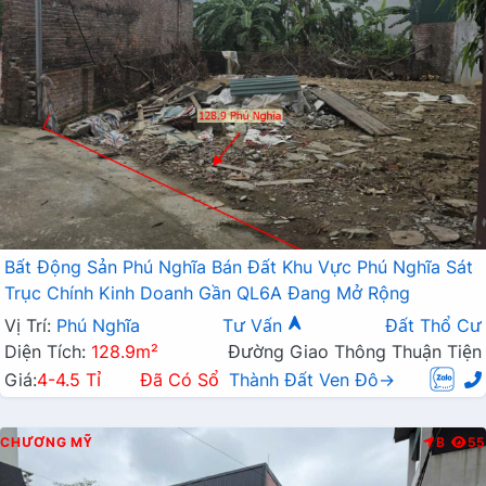
Bất Động Sản Phú Nghĩa Bán Đất Khu Vực Phú Nghĩa Sát
Trục Chính Kinh Doanh Gần QL6A Đang Mở Rộng
Vị Trí:
Phú Nghĩa
Tư Vấn
Đất Thổ Cư
Diện Tích:
128.9m²
Đường Giao Thông Thuận Tiện
Giá:
4-4.5 Tỉ
Đã Có Sổ
Thành Đất Ven Đô→
CHƯƠNG MỸ
B
55