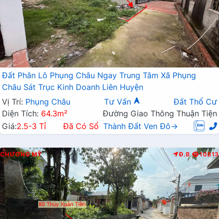
Đất Phân Lô Phụng Châu Ngay Trung Tâm Xã Phụng
Châu Sát Trục Kinh Doanh Liên Huyện
Vị Trí:
Phụng Châu
Tư Vấn
Đất Thổ Cư
Diện Tích:
64.3m²
Đường Giao Thông Thuận Tiện
Giá:
2.5-3 Tỉ
Đã Có Sổ
Thành Đất Ven Đô→
CHƯƠNG MỸ
Đ.B
10813