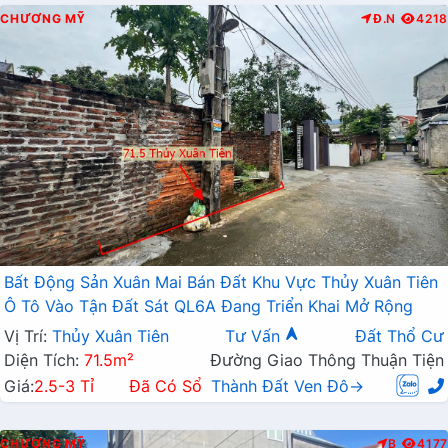
CHƯƠNG MỸ
Đ.N
4218
Bất Động Sản Xuân Mai Bán Đất Khu Vực Thủy Xuân Tiên
Ô Tô Vào Tận Đất Sát QL6A Đang Triển Khai Mở Rộng
Vị Trí:
Thủy Xuân Tiên
Tư Vấn
Đất Thổ Cư
Diện Tích:
71.5m²
Đường Giao Thông Thuận Tiện
Giá:
2.5-3 Tỉ
Đã Có Sổ
Thành Đất Ven Đô→
CHƯƠNG MỸ
B
4177