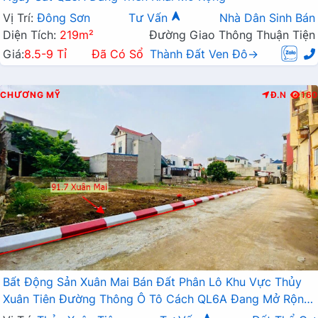
Vị Trí:
Đông Sơn
Tư Vấn
Nhà Dân Sinh Bán
Diện Tích:
219m²
Đường Giao Thông Thuận Tiện
Giá:
8.5-9 Tỉ
Đã Có Sổ
Thành Đất Ven Đô→
CHƯƠNG MỸ
Đ.N
160
Bất Động Sản Xuân Mai Bán Đất Phân Lô Khu Vực Thủy
Xuân Tiên Đường Thông Ô Tô Cách QL6A Đang Mở Rộng
Chỉ Vài Bước Chân