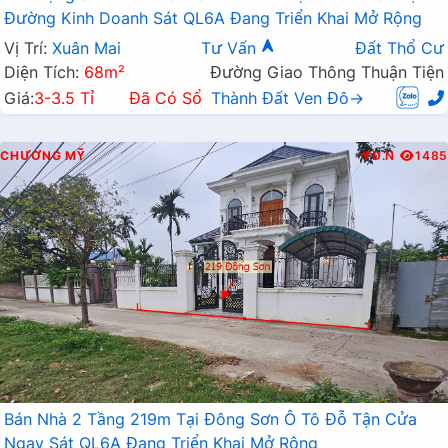
Đường Kinh Doanh Sát QL6A Đang Triển Khai Mở Rộng
Vị Trí:
Xuân Mai
Tư Vấn
Đất Thổ Cư
Diện Tích:
68m²
Đường Giao Thông Thuận Tiện
Giá:
3-3.5 Tỉ
Đã Có Sổ
Thành Đất Ven Đô→
CHƯƠNG MỸ
Đ.N
1485
Bán Nhà 2 Tầng 219m Tại Đông Sơn Ô Tô Đỗ Tận Cửa
Ngay Sát QL6A Đang Triển Khai Mở Rộng