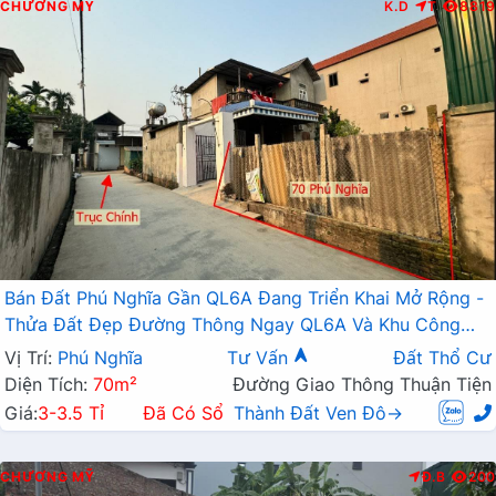
CHƯƠNG MỸ
K.D
T
8819
Bán Đất Phú Nghĩa Gần QL6A Đang Triển Khai Mở Rộng -
Thửa Đất Đẹp Đường Thông Ngay QL6A Và Khu Công
Nghiệp Phú Nghĩa Mở Rộng
Vị Trí:
Phú Nghĩa
Tư Vấn
Đất Thổ Cư
Diện Tích:
70m²
Đường Giao Thông Thuận Tiện
Giá:
3-3.5 Tỉ
Đã Có Sổ
Thành Đất Ven Đô→
CHƯƠNG MỸ
Đ.B
200