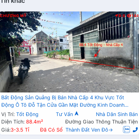
Tin khác
CHƯƠNG MỸ
Đ.B
144
Bất Động Sản Quảng Bị Bán Nhà Cấp 4 Khu Vực Tốt
Động Ô Tô Đỗ Tận Cửa Gần Mặt Đường Kinh Doanh
Nguyễn Văn Trỗi
Vị Trí:
Tốt Động
Tư Vấn
Nhà Dân Sinh Bán
Diện Tích:
88.4m²
Đường Giao Thông Thuận Tiện
Giá:
3-3.5 Tỉ
Đã Có Sổ
Thành Đất Ven Đô→