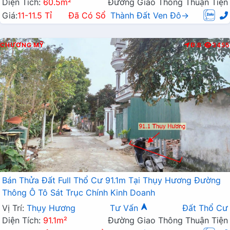
Diện Tích:
60.5m²
Đường Giao Thông Thuận Tiện
Giá:
11-11.5 Tỉ
Đã Có Sổ
Thành Đất Ven Đô→
CHƯƠNG MỸ
Đ.B
3455
Bán Thửa Đất Full Thổ Cư 91.1m Tại Thụy Hương Đường
Thông Ô Tô Sát Trục Chính Kinh Doanh
Vị Trí:
Thụy Hương
Tư Vấn
Đất Thổ Cư
Diện Tích:
91.1m²
Đường Giao Thông Thuận Tiện