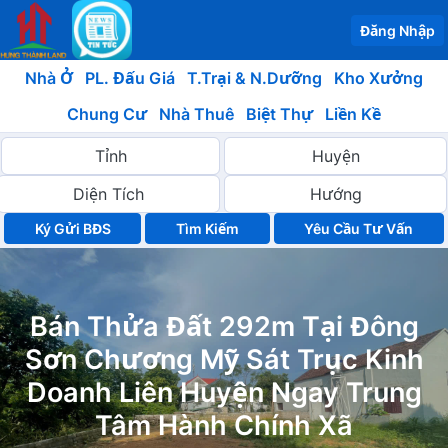
Đăng Nhập
Nhà Ở
PL. Đấu Giá
T.Trại & N.Dưỡng
Kho Xưởng
Chung Cư
Nhà Thuê
Biệt Thự
Liền Kề
Ký Gửi BĐS
Yêu Cầu Tư Vấn
Bán Thửa Đất 292m Tại Đông
Sơn Chương Mỹ Sát Trục Kinh
Doanh Liên Huyện Ngay Trung
Tâm Hành Chính Xã