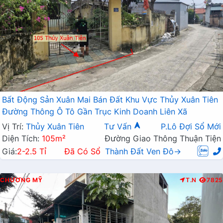
Bất Động Sản Xuân Mai Bán Đất Khu Vực Thủy Xuân Tiên
Đường Thông Ô Tô Gần Trục Kinh Doanh Liên Xã
Vị Trí:
Thủy Xuân Tiên
Tư Vấn
P.Lô Đợi Sổ Mới
Diện Tích:
105m²
Đường Giao Thông Thuận Tiện
Giá:
2-2.5 Tỉ
Đã Có Sổ
Thành Đất Ven Đô→
CHƯƠNG MỸ
T.N
7825