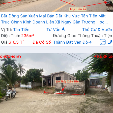
Bất Động Sản Xuân Mai Bán Đất Khu Vực Tân Tiến Mặt
Trục Chính Kinh Doanh Liên Xã Ngay Gần Trường Học
Các Cấp
Vị Trí:
Tân Tiến
Tư Vấn
Thổ Cư & Vườn
Diện Tích:
235m²
Đường Giao Thông Thuận Tiện
Giá:
6-6.5 Tỉ
Đã Có Sổ
Thành Đất Ven Đô→
CHƯƠNG MỸ
Đ.B
129