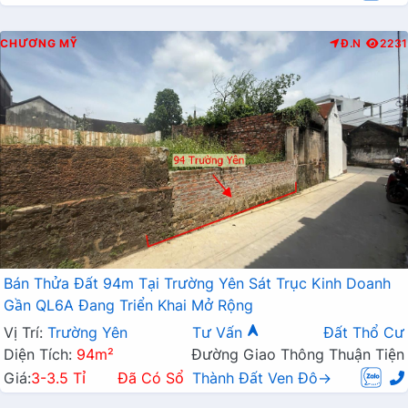
CHƯƠNG MỸ
Đ.N
2231
Bán Thửa Đất 94m Tại Trường Yên Sát Trục Kinh Doanh
Gần QL6A Đang Triển Khai Mở Rộng
Vị Trí:
Trường Yên
Tư Vấn
Đất Thổ Cư
Diện Tích:
94m²
Đường Giao Thông Thuận Tiện
Giá:
3-3.5 Tỉ
Đã Có Sổ
Thành Đất Ven Đô→