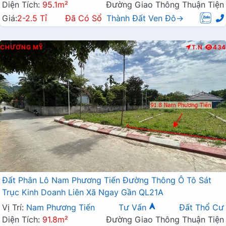
Diện Tích:
95.1m²
Đường Giao Thông Thuận Tiện
Giá:
2-2.5 Tỉ
Đã Có Sổ
Thành Đất Ven Đô→
CHƯƠNG MỸ
T.N
434
Đất Phân Lô Nam Phương Tiến Đường Thông Ô Tô Sát
Trục Kinh Doanh Liên Xã Ngay Gần QL21A
Vị Trí:
Nam Phương Tiến
Tư Vấn
Đất Thổ Cư
Diện Tích:
91.8m²
Đường Giao Thông Thuận Tiện