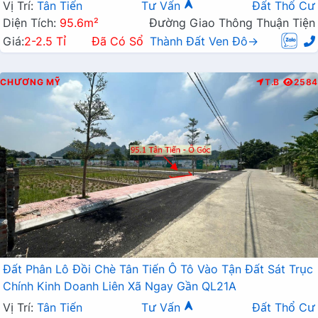
Vị Trí:
Tân Tiến
Tư Vấn
Đất Thổ Cư
Diện Tích:
95.6m²
Đường Giao Thông Thuận Tiện
Giá:
2-2.5 Tỉ
Đã Có Sổ
Thành Đất Ven Đô→
CHƯƠNG MỸ
T.B
2584
Đất Phân Lô Đồi Chè Tân Tiến Ô Tô Vào Tận Đất Sát Trục
Chính Kinh Doanh Liên Xã Ngay Gần QL21A
Vị Trí:
Tân Tiến
Tư Vấn
Đất Thổ Cư