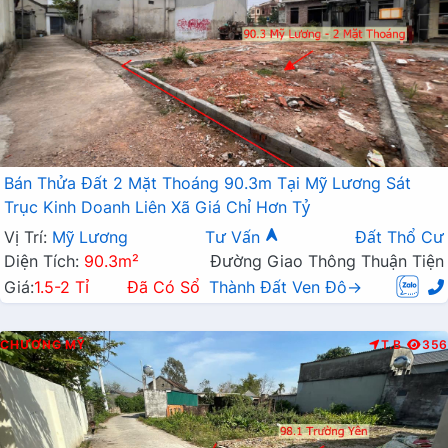
Bán Thửa Đất 2 Mặt Thoáng 90.3m Tại Mỹ Lương Sát
Trục Kinh Doanh Liên Xã Giá Chỉ Hơn Tỷ
Vị Trí:
Mỹ Lương
Tư Vấn
Đất Thổ Cư
Diện Tích:
90.3m²
Đường Giao Thông Thuận Tiện
Giá:
1.5-2 Tỉ
Đã Có Sổ
Thành Đất Ven Đô→
CHƯƠNG MỸ
T.B
356