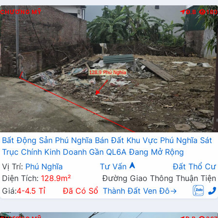
CHƯƠNG MỸ
Đ.B
180
Bất Động Sản Phú Nghĩa Bán Đất Khu Vực Phú Nghĩa Sát
Trục Chính Kinh Doanh Gần QL6A Đang Mở Rộng
Vị Trí:
Phú Nghĩa
Tư Vấn
Đất Thổ Cư
Diện Tích:
128.9m²
Đường Giao Thông Thuận Tiện
Giá:
4-4.5 Tỉ
Đã Có Sổ
Thành Đất Ven Đô→