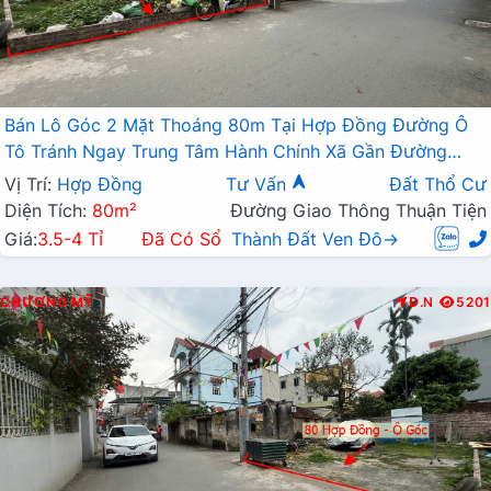
Bán Lô Góc 2 Mặt Thoáng 80m Tại Hợp Đồng Đường Ô
Tô Tránh Ngay Trung Tâm Hành Chính Xã Gần Đường
TL419
Vị Trí:
Hợp Đồng
Tư Vấn
Đất Thổ Cư
Diện Tích:
80m²
Đường Giao Thông Thuận Tiện
Giá:
3.5-4 Tỉ
Đã Có Sổ
Thành Đất Ven Đô→
CHƯƠNG MỸ
Đ.N
5201