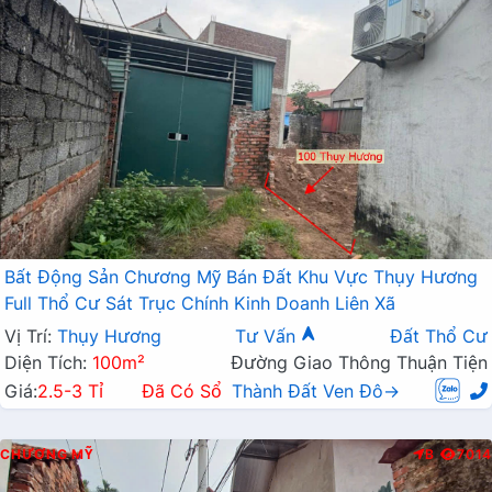
Bất Động Sản Chương Mỹ Bán Đất Khu Vực Thụy Hương
Full Thổ Cư Sát Trục Chính Kinh Doanh Liên Xã
Vị Trí:
Thụy Hương
Tư Vấn
Đất Thổ Cư
Diện Tích:
100m²
Đường Giao Thông Thuận Tiện
Giá:
2.5-3 Tỉ
Đã Có Sổ
Thành Đất Ven Đô→
CHƯƠNG MỸ
B
7014