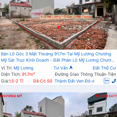
Bán Lô Góc 3 Mặt Thoáng 91.7m Tại Mỹ Lương Chương
Mỹ Sát Trục Kinh Doanh - Đất Phân Lô Mỹ Lương Chương
Mỹ
Vị Trí:
Mỹ Lương
Tư Vấn
Đất Thổ Cư
Diện Tích:
91.7m²
Đường Giao Thông Thuận Tiện
Giá:
1.5-2 Tỉ
Đã Có Sổ
Thành Đất Ven Đô→
CHƯƠNG MỸ
T.B
3477