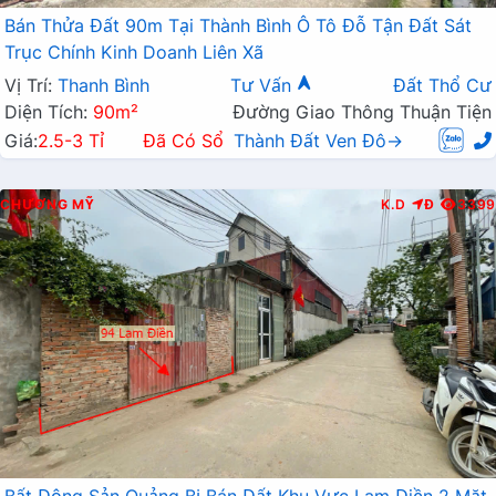
Bán Thửa Đất 90m Tại Thành Bình Ô Tô Đỗ Tận Đất Sát
Trục Chính Kinh Doanh Liên Xã
Vị Trí:
Thanh Bình
Tư Vấn
Đất Thổ Cư
Diện Tích:
90m²
Đường Giao Thông Thuận Tiện
Giá:
2.5-3 Tỉ
Đã Có Sổ
Thành Đất Ven Đô→
CHƯƠNG MỸ
K.D
Đ
3399