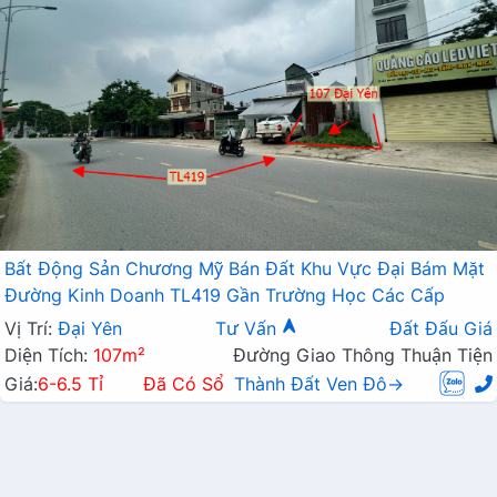
Bất Động Sản Chương Mỹ Bán Đất Khu Vực Đại Bám Mặt
Đường Kinh Doanh TL419 Gần Trường Học Các Cấp
Vị Trí:
Đại Yên
Tư Vấn
Đất Đấu Giá
Diện Tích:
107m²
Đường Giao Thông Thuận Tiện
Giá:
6-6.5 Tỉ
Đã Có Sổ
Thành Đất Ven Đô→