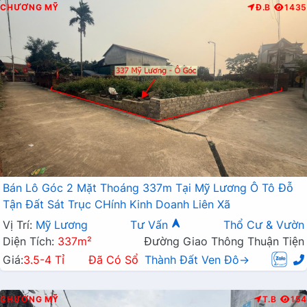
CHƯƠNG MỸ
Đ.B
1435
Bán Lô Góc 2 Mặt Thoáng 337m Tại Mỹ Lương Ô Tô Đỗ
Tận Đất Sát Trục CHính Kinh Doanh Liên Xã
Vị Trí:
Mỹ Lương
Tư Vấn
Thổ Cư & Vườn
Diện Tích:
337m²
Đường Giao Thông Thuận Tiện
Giá:
3.5-4 Tỉ
Đã Có Sổ
Thành Đất Ven Đô→
CHƯƠNG MỸ
T.B
154