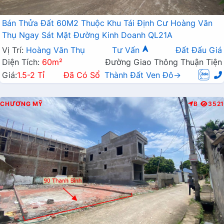
Bán Thửa Đất 60M2 Thuộc Khu Tái Định Cư Hoàng Văn
Thụ Ngay Sát Mặt Đường Kinh Doanh QL21A
Vị Trí:
Hoàng Văn Thụ
Tư Vấn
Đất Đấu Giá
Diện Tích:
60m²
Đường Giao Thông Thuận Tiện
Giá:
1.5-2 Tỉ
Đã Có Sổ
Thành Đất Ven Đô→
CHƯƠNG MỸ
B
3521