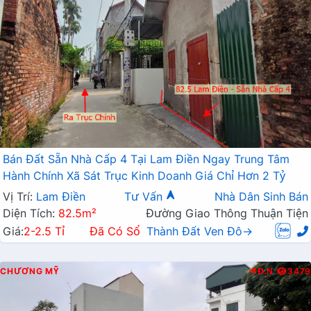
Bán Đất Sẵn Nhà Cấp 4 Tại Lam Điền Ngay Trung Tâm
Hành Chính Xã Sát Trục Kinh Doanh Giá Chỉ Hơn 2 Tỷ
Vị Trí:
Lam Điền
Tư Vấn
Nhà Dân Sinh Bán
Diện Tích:
82.5m²
Đường Giao Thông Thuận Tiện
Giá:
2-2.5 Tỉ
Đã Có Sổ
Thành Đất Ven Đô→
CHƯƠNG MỸ
Đ.N
3479