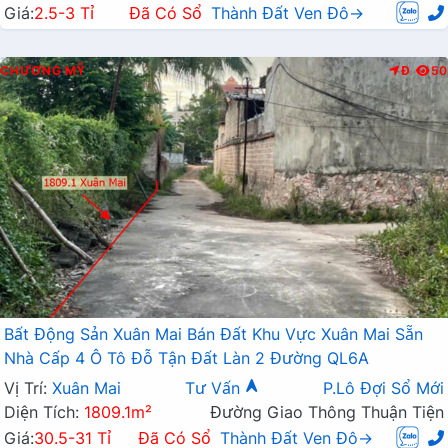
Giá:
2.5-3 Tỉ
Đã Có Sổ
Thành Đất Ven Đô→
CHƯƠNG MỸ
Đ
50
Bất Động Sản Xuân Mai Bán Đất Khu Vực Xuân Mai Sẵn
Nhà Cấp 4 Ô Tô Đỗ Tận Đất Làn 2 Đường QL6A
Vị Trí:
Xuân Mai
Tư Vấn
P.Lô Đợi Sổ Mới
Diện Tích:
1809.1m²
Đường Giao Thông Thuận Tiện
Giá:
30.5-31 Tỉ
Đã Có Sổ
Thành Đất Ven Đô→