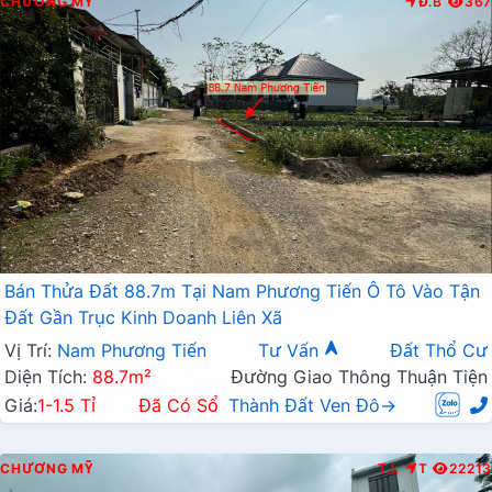
CHƯƠNG MỸ
Đ.B
367
Bán Thửa Đất 88.7m Tại Nam Phương Tiến Ô Tô Vào Tận
Đất Gần Trục Kinh Doanh Liên Xã
Vị Trí:
Nam Phương Tiến
Tư Vấn
Đất Thổ Cư
Diện Tích:
88.7m²
Đường Giao Thông Thuận Tiện
Giá:
1-1.5 Tỉ
Đã Có Sổ
Thành Đất Ven Đô→
CHƯƠNG MỸ
T.L
T
22213