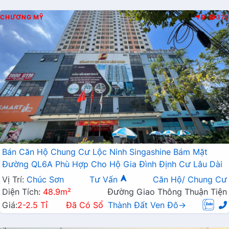
CHƯƠNG MỸ
Đ
370
Bán Căn Hộ Chung Cư Lộc Ninh Singashine Bám Mặt
Đường QL6A Phù Hợp Cho Hộ Gia Đình Định Cư Lâu Dài
Vị Trí:
Chúc Sơn
Tư Vấn
Căn Hộ/ Chung Cư
Diện Tích:
48.9m²
Đường Giao Thông Thuận Tiện
Giá:
2-2.5 Tỉ
Đã Có Sổ
Thành Đất Ven Đô→