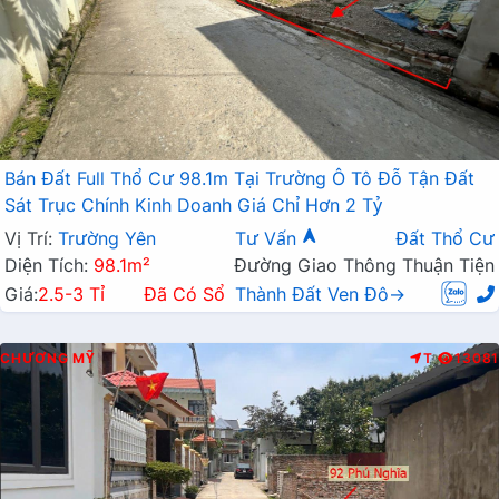
Bán Đất Full Thổ Cư 98.1m Tại Trường Ô Tô Đỗ Tận Đất
Sát Trục Chính Kinh Doanh Giá Chỉ Hơn 2 Tỷ
Vị Trí:
Trường Yên
Tư Vấn
Đất Thổ Cư
Diện Tích:
98.1m²
Đường Giao Thông Thuận Tiện
Giá:
2.5-3 Tỉ
Đã Có Sổ
Thành Đất Ven Đô→
CHƯƠNG MỸ
T
13081