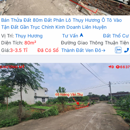
Bán Thửa Đất 80m Đất Phân Lô Thụy Hương Ô Tô Vào
Tận Đất Gần Trục Chính Kinh Doanh Liên Huyện
Vị Trí:
Thụy Hương
Tư Vấn
Đất Thổ Cư
Diện Tích:
80m²
Đường Giao Thông Thuận Tiện
Giá:
3-3.5 Tỉ
Đã Có Sổ
Thành Đất Ven Đô→
CHƯƠNG MỸ
Đ
6637