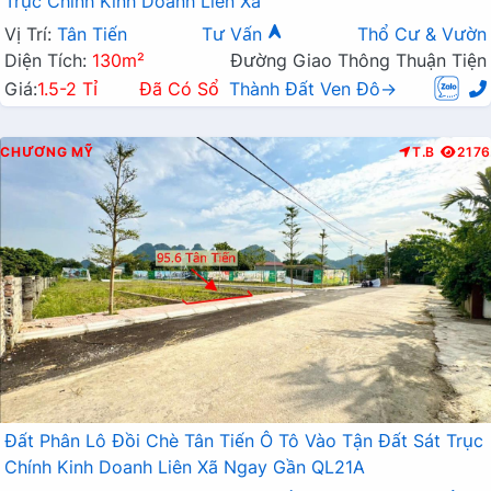
Trục Chính Kinh Doanh Liên Xã
Vị Trí:
Tân Tiến
Tư Vấn
Thổ Cư & Vườn
Diện Tích:
130m²
Đường Giao Thông Thuận Tiện
Giá:
1.5-2 Tỉ
Đã Có Sổ
Thành Đất Ven Đô→
CHƯƠNG MỸ
T.B
2176
Đất Phân Lô Đồi Chè Tân Tiến Ô Tô Vào Tận Đất Sát Trục
Chính Kinh Doanh Liên Xã Ngay Gần QL21A