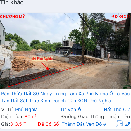
Tin khác
CHƯƠNG MỸ
Đ
329
Bán Thửa Đất 80 Ngay Trung Tâm Xã Phú Nghĩa Ô Tô Vào
Tận Đất Sát Trục Kinh Doanh Gần KCN Phú Nghĩa
Vị Trí:
Phú Nghĩa
Tư Vấn
Đất Thổ Cư
Diện Tích:
80m²
Đường Giao Thông Thuận Tiện
Giá:
3-3.5 Tỉ
Đã Có Sổ
Thành Đất Ven Đô→