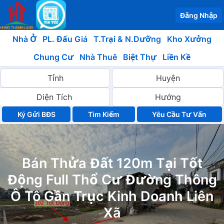
Đăng Nhập
Nhà Ở
PL. Đấu Giá
T.Trại & N.Dưỡng
Kho Xưởng
Chung Cư
Nhà Thuê
Biệt Thự
Liền Kề
Ký Gửi BĐS
Yêu Cầu Tư Vấn
Bán Thửa Đất 120m Tại Tốt
Động Full Thổ Cư Đường Thông
Ô Tô Gần Trục Kinh Doanh Liên
Xã