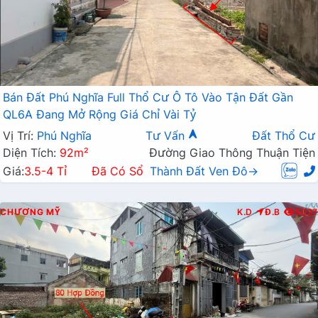
Bán Đất Phú Nghĩa Full Thổ Cư Ô Tô Vào Tận Đất Gần
QL6A Đang Mở Rộng Giá Chỉ Vài Tỷ
Vị Trí:
Phú Nghĩa
Tư Vấn
Đất Thổ Cư
Diện Tích:
92m²
Đường Giao Thông Thuận Tiện
Giá:
3.5-4 Tỉ
Đã Có Sổ
Thành Đất Ven Đô→
CHƯƠNG MỸ
K.D
Đ.B
5027