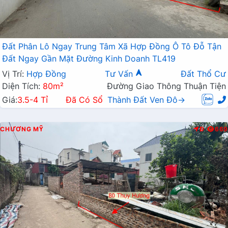
Đất Phân Lô Ngay Trung Tâm Xã Hợp Đồng Ô Tô Đỗ Tận
Đất Ngay Gần Mặt Đường Kinh Doanh TL419
Vị Trí:
Hợp Đồng
Tư Vấn
Đất Thổ Cư
Diện Tích:
80m²
Đường Giao Thông Thuận Tiện
Giá:
3.5-4 Tỉ
Đã Có Sổ
Thành Đất Ven Đô→
CHƯƠNG MỸ
Đ
669