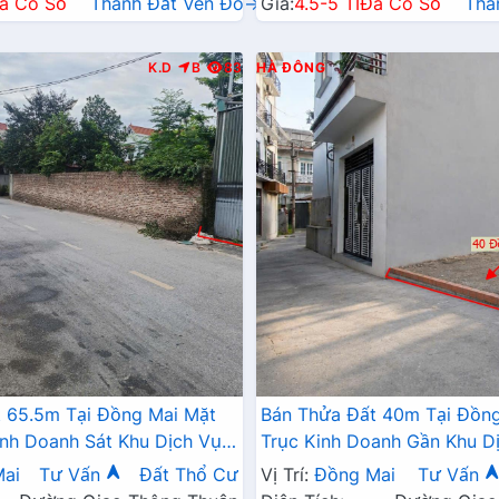
ã Có Sổ
Thành Đất Ven Đô→
Giá:
4.5-5 Tỉ
Đã Có Sổ
Thà
K.D
B
83
HÀ ĐÔNG
 65.5m Tại Đồng Mai Mặt
Bán Thửa Đất 40m Tại Đồng
inh Doanh Sát Khu Dịch Vụ
Trục Kinh Doanh Gần Khu Dị
ng Mai
Thái Đồng Mai
ai
Tư Vấn
Đất Thổ Cư
Vị Trí:
Đồng Mai
Tư Vấn