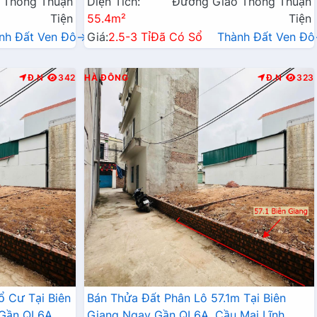
 Thông Thuận
Diện Tích:
Đường Giao Thông Thuận
Tiện
55.4m²
Tiện
nh Đất Ven Đô→
Giá:
2.5-3 Tỉ
Đã Có Sổ
Thành Đất Ven Đ
Đ.N
342
HÀ ĐÔNG
Đ.N
323
ổ Cư Tại Biên
Bán Thửa Đất Phân Lô 57.1m Tại Biên
 Gần QL6A
Giang Ngay Gần QL6A, Cầu Mai Lĩnh