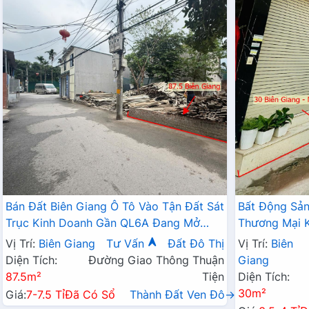
Bán Đất Biên Giang Ô Tô Vào Tận Đất Sát
Bất Động Sả
Trục Kinh Doanh Gần QL6A Đang Mở
Thương Mại K
Rộng
Tận Cửa Gần 
Vị Trí:
Biên Giang
Tư Vấn
Đất Đô Thị
Vị Trí:
Biên
Diện Tích:
Đường Giao Thông Thuận
Giang
87.5m²
Tiện
Diện Tích:
30m²
Giá:
7-7.5 Tỉ
Đã Có Sổ
Thành Đất Ven Đô→