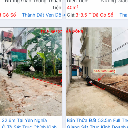
Đường Giao Thông Thuận
Diện Tích:
Đường Giao
Tiện
40m²
ã Có Sổ
Thành Đất Ven Đô→
Giá:
3-3.5 Tỉ
Đã Có Sổ
Thà
Đ.N
757
HÀ ĐÔNG
 32.6m Tại Yên Nghĩa
Bán Thửa Đất 53.5m Full Th
Ô Tô Sát Trục Chính Kinh
Giang Sát Trục Kinh Doanh