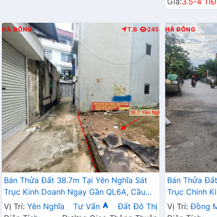
Giá:
3.5-4 Tỉ
Đ
HÀ ĐÔNG
T.B
245
HÀ ĐÔNG
Bán Thửa Đất 38.7m Tại Yên Nghĩa Sát
Bán Thửa Đất
Trục Kinh Doanh Ngay Gần QL6A, Cầu
Trục Chính K
Mai Lĩnh Đang Mở Rộng
Sinh Thái Đồ
Vị Trí:
Yên Nghĩa
Tư Vấn
Đất Đô Thị
Vị Trí:
Đồng M