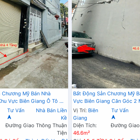
n Chương Mỹ Bán Nhà
Bất Động Sản Chương Mỹ B
hu Vực Biên Giang Ô Tô Đỗ
Vực Biên Giang Căn Góc 2
Trục Chính Kinh Doanh
Tô Đỗ Tận Cửa Gần Trục Ch
Tư Vấn
Nhà Bán Liền
Vị Trí:
Biên
Tư Vấn
Doanh
Kề
Giang
Đường Giao Thông Thuận
Diện Tích:
Đường Giao
Tiện
46.6m²