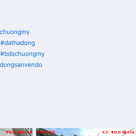
tchuongmy
#dathadong
#bdschuongmy
tdongsanvendo
Đ.N
6579
HÀ ĐÔNG
K.D
Đ.B
356