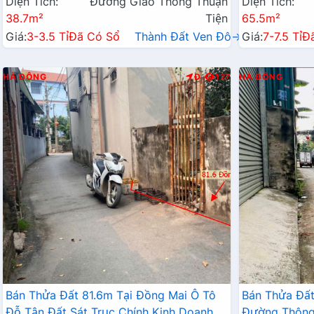
Diện Tích:
Đường Giao Thông Thuận
Diện Tích:
38.7m²
Tiện
65.5m²
Giá:
3-3.5 Tỉ
Đã Có Sổ
Thành Đất Ven Đô→
Giá:
7-7.5 Tỉ
Đ
HÀ ĐÔNG
Đ
127
HÀ ĐÔNG
Bán Thửa Đất 81.6m Tại Đồng Mai Ô Tô
Bán Thửa Đất
Đỗ Tận Đất Sát Trục Chính Kinh Doanh
Đường Thông 