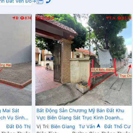
nh Đất Ven Đô→
Đ
874
HÀ ĐÔNG
T.N
3573
 Mai Sát
Bất Động Sản Chương Mỹ Bán Đất Khu
ch Vụ Sinh
Vực Biên Giang Sát Trục Kinh Doanh
Ngay Gần QL6A, Cầu Mai Lĩnh Đang Mở
Đất Đô Thị
Vị Trí:
Biên Giang
Tư Vấn
Đất Thổ Cư
Rộng