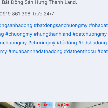
- Bất Động Sản Hưng Thành Land.
 0919 861 398 Trực 24/7
ongsanhadong
#batdongsanchuongmy
#nhada
ng
#chuongmy
#hungthanhland
#datchuongmy
enchuongmy
#chươngmỹ
#hàđông
#bdshadong
gmy
#muabannhadathadong
#datnenthocu
#ba
T
113
HÀ ĐÔNG