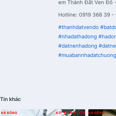
em Thành Đất Ven Đô 
Hotline: 0919 368 39 -
#thanhdatvendo
#batd
#nhadathadong
#hado
#datnenhadong
#datn
#muabannhadatchuon
Tin khác
HÀ ĐÔNG
K.D
T.B
7632
HÀ ĐÔNG