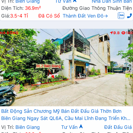
Vị Trí:
Biên Giang
Tư Vấn
Nhà Dân Sinh Bán
Diện Tích:
36.9m²
Đường Giao Thông Thuận Tiện
Giá:
3.5-4 Tỉ
Đã Có Sổ
Thành Đất Ven Đô→
HÀ ĐÔNG
Đ.B
180
Bất Động Sản Chương Mỹ Bán Đất Đấu Giá Thờn Bơn
Biên Giang Ngay Sát QL6A, Cầu Mai Lĩnh Đang Triển Khai
Mở Rộng
Vị Trí:
Biên Giang
Tư Vấn
Đất Đấu Giá