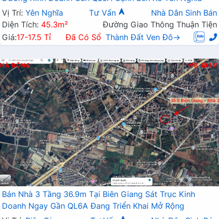
Vị Trí:
Yên Nghĩa
Tư Vấn
Nhà Dân Sinh Bán
Diện Tích:
45.3m²
Đường Giao Thông Thuận Tiện
Giá:
17-17.5 Tỉ
Đã Có Sổ
Thành Đất Ven Đô→
HÀ ĐÔNG
B
411
Bán Nhà 3 Tầng 36.9m Tại Biên Giang Sát Trục Kinh
Doanh Ngay Gần QL6A Đang Triển Khai Mở Rộng