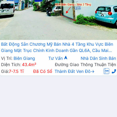
Bất Động Sản Chương Mỹ Bán Nhà 4 Tầng Khu Vực Biên
Giang Mặt Trục Chính Kinh Doanh Gần QL6A, Cầu Mai
Lĩnh Đang Mở Rộng
Vị Trí:
Biên Giang
Tư Vấn
Nhà Dân Sinh Bán
Diện Tích:
43.4m²
Đường Giao Thông Thuận Tiện
Giá:
7-7.5 Tỉ
Đã Có Sổ
Thành Đất Ven Đô→