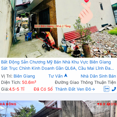
Bất Động Sản Chương Mỹ Bán Nhà Khu Vực Biên Giang
Sát Trục Chính Kinh Doanh Gần QL6A, Cầu Mai Lĩnh Đang
Mở Rộng
Vị Trí:
Biên Giang
Tư Vấn
Nhà Dân Sinh Bán
Diện Tích:
50.6m²
Đường Giao Thông Thuận Tiện
Giá:
4.5-5 Tỉ
Đã Có Sổ
Thành Đất Ven Đô→
HÀ ĐÔNG
Đ.B
315