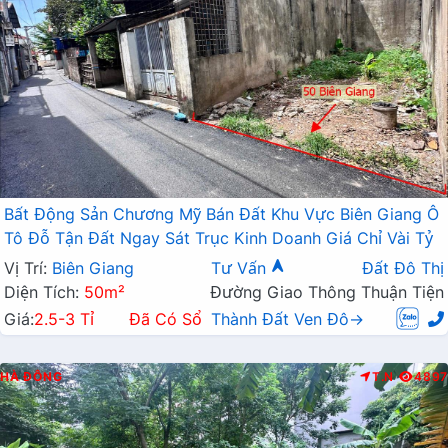
Bất Động Sản Chương Mỹ Bán Đất Khu Vực Biên Giang Ô
Tô Đỗ Tận Đất Ngay Sát Trục Kinh Doanh Giá Chỉ Vài Tỷ
Vị Trí:
Biên Giang
Tư Vấn
Đất Đô Thị
Diện Tích:
50m²
Đường Giao Thông Thuận Tiện
Giá:
2.5-3 Tỉ
Đã Có Sổ
Thành Đất Ven Đô→
HÀ ĐÔNG
T.N
4897