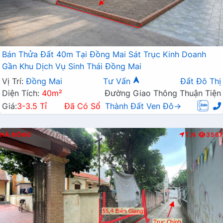
Bán Thửa Đất 40m Tại Đồng Mai Sát Trục Kinh Doanh
Gần Khu Dịch Vụ Sinh Thái Đồng Mai
Vị Trí:
Đồng Mai
Tư Vấn
Đất Đô Thị
Diện Tích:
40m²
Đường Giao Thông Thuận Tiện
Giá:
3-3.5 Tỉ
Đã Có Sổ
Thành Đất Ven Đô→
HÀ ĐÔNG
T.N
3567