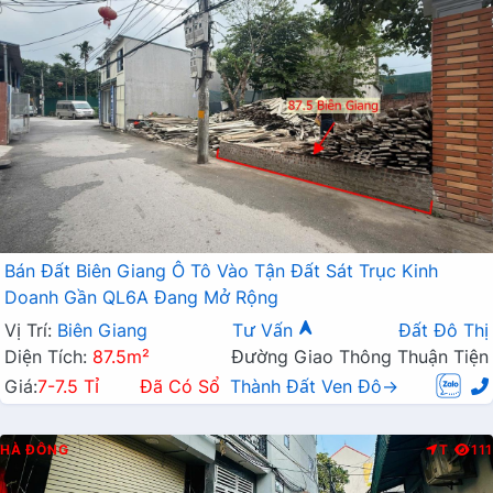
Bán Đất Biên Giang Ô Tô Vào Tận Đất Sát Trục Kinh
Doanh Gần QL6A Đang Mở Rộng
Vị Trí:
Biên Giang
Tư Vấn
Đất Đô Thị
Diện Tích:
87.5m²
Đường Giao Thông Thuận Tiện
Giá:
7-7.5 Tỉ
Đã Có Sổ
Thành Đất Ven Đô→
HÀ ĐÔNG
T
111