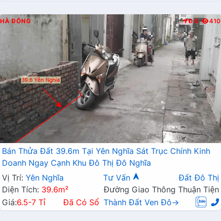
HÀ ĐÔNG
Đ.B
410
Bán Thửa Đất 39.6m Tại Yên Nghĩa Sát Trục Chính Kinh
Doanh Ngay Cạnh Khu Đô Thị Đô Nghĩa
Vị Trí:
Yên Nghĩa
Tư Vấn
Đất Đô Thị
Diện Tích:
39.6m²
Đường Giao Thông Thuận Tiện
Giá:
6.5-7 Tỉ
Đã Có Sổ
Thành Đất Ven Đô→