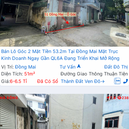
Bán Lô Góc 2 Mặt Tiền 53.2m Tại Đồng Mai Mặt Trục
Kinh Doanh Ngay Gần QL6A Đang Triển Khai Mở Rộng
Vị Trí:
Đồng Mai
Tư Vấn
Đất Đô Thị
Diện Tích:
51m²
Đường Giao Thông Thuận Tiện
Giá:
6-6.5 Tỉ
Đã Có Sổ
Thành Đất Ven Đô→
HÀ ĐÔNG
T.B
238