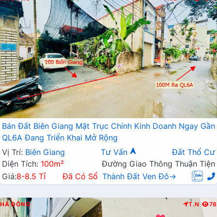
Bán Đất Biên Giang Mặt Trục Chính Kinh Doanh Ngay Gần
QL6A Đang Triển Khai Mở Rộng
Vị Trí:
Biên Giang
Tư Vấn
Đất Thổ Cư
Diện Tích:
100m²
Đường Giao Thông Thuận Tiện
Giá:
8-8.5 Tỉ
Đã Có Sổ
Thành Đất Ven Đô→
HÀ ĐÔNG
T.N
78