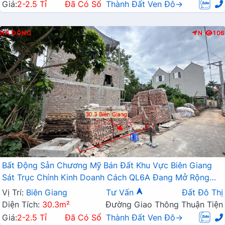
Giá:
2-2.5 Tỉ
Đã Có Sổ
Thành Đất Ven Đô→
HÀ ĐÔNG
N
106
Bất Động Sản Chương Mỹ Bán Đất Khu Vực Biên Giang
Sát Trục Chính Kinh Doanh Cách QL6A Đang Mở Rộng
Chỉ Vài Trăm Mét
Vị Trí:
Biên Giang
Tư Vấn
Đất Đô Thị
Diện Tích:
30.3m²
Đường Giao Thông Thuận Tiện
Giá:
2-2.5 Tỉ
Đã Có Sổ
Thành Đất Ven Đô→