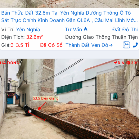
Bán Thửa Đất 32.6m Tại Yên Nghĩa Đường Thông Ô Tô
Sát Trục Chính Kinh Doanh Gần QL6A , Cầu Mai Lĩnh Mở
Rộng
Vị Trí:
Yên Nghĩa
Tư Vấn
Đất Đô Thị
Diện Tích:
32.6m²
Đường Giao Thông Thuận Tiện
Giá:
3-3.5 Tỉ
Đã Có Sổ
Thành Đất Ven Đô→
HÀ ĐÔNG
Đ.N
339