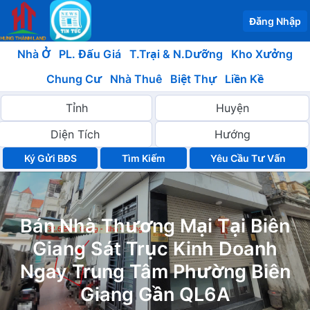
Đăng Nhập
Nhà Ở
PL. Đấu Giá
T.Trại & N.Dưỡng
Kho Xưởng
Chung Cư
Nhà Thuê
Biệt Thự
Liền Kề
Ký Gửi BĐS
Yêu Cầu Tư Vấn
Bán Nhà Thương Mại Tại Biên
Giang Sát Trục Kinh Doanh
Ngay Trung Tâm Phường Biên
Giang Gần QL6A