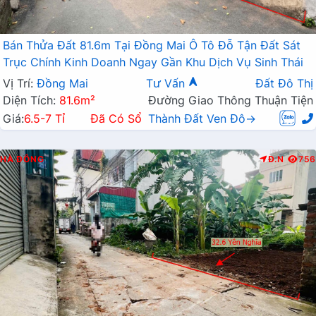
Bán Thửa Đất 81.6m Tại Đồng Mai Ô Tô Đỗ Tận Đất Sát
Trục Chính Kinh Doanh Ngay Gần Khu Dịch Vụ Sinh Thái
Vị Trí:
Đồng Mai
Tư Vấn
Đất Đô Thị
Diện Tích:
81.6m²
Đường Giao Thông Thuận Tiện
Giá:
6.5-7 Tỉ
Đã Có Sổ
Thành Đất Ven Đô→
HÀ ĐÔNG
Đ.N
756