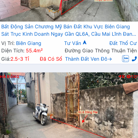
Bất Động Sản Chương Mỹ Bán Đất Khu Vực Biên Giang
Sát Trục Kinh Doanh Ngay Gần QL6A, Cầu Mai Lĩnh Đang
Mở Rộng
Vị Trí:
Biên Giang
Tư Vấn
Đất Thổ Cư
Diện Tích:
55.4m²
Đường Giao Thông Thuận Tiện
Giá:
2.5-3 Tỉ
Đã Có Sổ
Thành Đất Ven Đô→
HÀ ĐÔNG
Đ
127