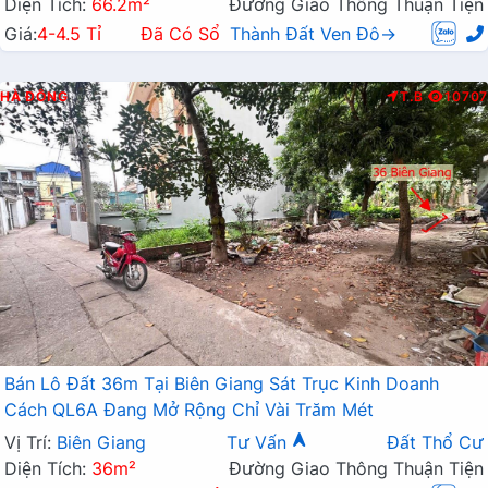
Diện Tích:
66.2m²
Đường Giao Thông Thuận Tiện
Giá:
4-4.5 Tỉ
Đã Có Sổ
Thành Đất Ven Đô→
HÀ ĐÔNG
T.B
10707
Bán Lô Đất 36m Tại Biên Giang Sát Trục Kinh Doanh
Cách QL6A Đang Mở Rộng Chỉ Vài Trăm Mét
Vị Trí:
Biên Giang
Tư Vấn
Đất Thổ Cư
Diện Tích:
36m²
Đường Giao Thông Thuận Tiện