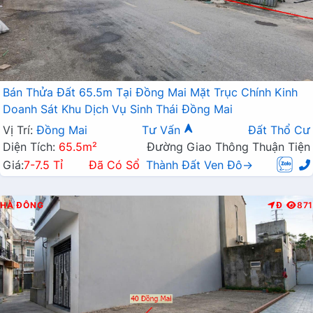
Bán Thửa Đất 65.5m Tại Đồng Mai Mặt Trục Chính Kinh
Doanh Sát Khu Dịch Vụ Sinh Thái Đồng Mai
Vị Trí:
Đồng Mai
Tư Vấn
Đất Thổ Cư
Diện Tích:
65.5m²
Đường Giao Thông Thuận Tiện
Giá:
7-7.5 Tỉ
Đã Có Sổ
Thành Đất Ven Đô→
HÀ ĐÔNG
Đ
871