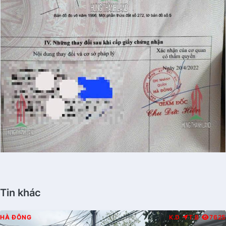
Tin khác
HÀ ĐÔNG
K.D
T.B
7625