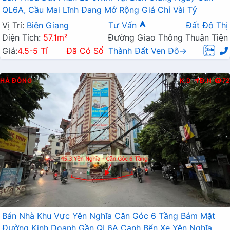
QL6A, Cầu Mai Lĩnh Đang Mở Rộng Giá Chỉ Vài Tỷ
Vị Trí:
Biên Giang
Tư Vấn
Đất Đô Thị
Diện Tích:
57.1m²
Đường Giao Thông Thuận Tiện
Giá:
4.5-5 Tỉ
Đã Có Sổ
Thành Đất Ven Đô→
HÀ ĐÔNG
K.D
Đ.N
72
Bán Nhà Khu Vực Yên Nghĩa Căn Góc 6 Tầng Bám Mặt
Đường Kinh Doanh Gần QL6A Cạnh Bến Xe Yên Nghĩa