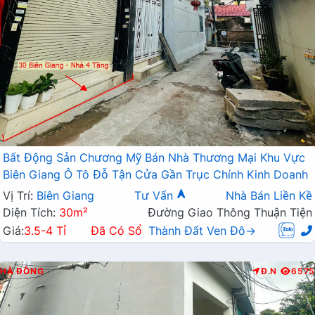
Bất Động Sản Chương Mỹ Bán Nhà Thương Mại Khu Vực
Biên Giang Ô Tô Đỗ Tận Cửa Gần Trục Chính Kinh Doanh
Vị Trí:
Biên Giang
Tư Vấn
Nhà Bán Liền Kề
Diện Tích:
30m²
Đường Giao Thông Thuận Tiện
Giá:
3.5-4 Tỉ
Đã Có Sổ
Thành Đất Ven Đô→
HÀ ĐÔNG
Đ.N
6575