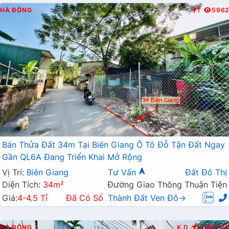
HÀ ĐÔNG
T
5962
Bán Thửa Đất 34m Tại Biên Giang Ô Tô Đỗ Tận Đất Ngay
Gần QL6A Đang Triển Khai Mở Rộng
Vị Trí:
Biên Giang
Tư Vấn
Đất Đô Thị
Diện Tích:
34m²
Đường Giao Thông Thuận Tiện
Giá:
4-4.5 Tỉ
Đã Có Sổ
Thành Đất Ven Đô→
HÀ ĐÔNG
K.D
N
7244