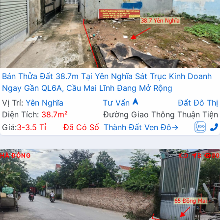
Bán Thửa Đất 38.7m Tại Yên Nghĩa Sát Trục Kinh Doanh
Ngay Gần QL6A, Cầu Mai Lĩnh Đang Mở Rộng
Vị Trí:
Yên Nghĩa
Tư Vấn
Đất Đô Thị
Diện Tích:
38.7m²
Đường Giao Thông Thuận Tiện
Giá:
3-3.5 Tỉ
Đã Có Sổ
Thành Đất Ven Đô→
HÀ ĐÔNG
K.D
B
80