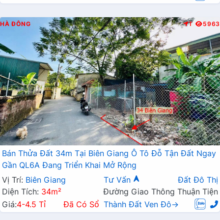
HÀ ĐÔNG
T
5963
Bán Thửa Đất 34m Tại Biên Giang Ô Tô Đỗ Tận Đất Ngay
Gần QL6A Đang Triển Khai Mở Rộng
Vị Trí:
Biên Giang
Tư Vấn
Đất Đô Thị
Diện Tích:
34m²
Đường Giao Thông Thuận Tiện
Giá:
4-4.5 Tỉ
Đã Có Sổ
Thành Đất Ven Đô→