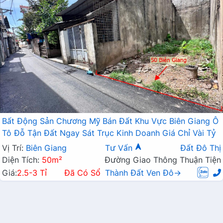
Bất Động Sản Chương Mỹ Bán Đất Khu Vực Biên Giang Ô
Tô Đỗ Tận Đất Ngay Sát Trục Kinh Doanh Giá Chỉ Vài Tỷ
Vị Trí:
Biên Giang
Tư Vấn
Đất Đô Thị
Diện Tích:
50m²
Đường Giao Thông Thuận Tiện
Giá:
2.5-3 Tỉ
Đã Có Sổ
Thành Đất Ven Đô→