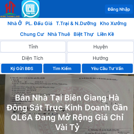
Đăng Nhập
Nhà Ở
PL. Đấu Giá
T.Trại & N.Dưỡng
Kho Xưởng
Chung Cư
Nhà Thuê
Biệt Thự
Liền Kề
Ký Gửi BĐS
Yêu Cầu Tư Vấn
Bán Nhà Tại Biên Giang Hà
Đông Sát Trục Kinh Doanh Gần
QL6A Đang Mở Rộng Giá Chỉ
Vài Tỷ