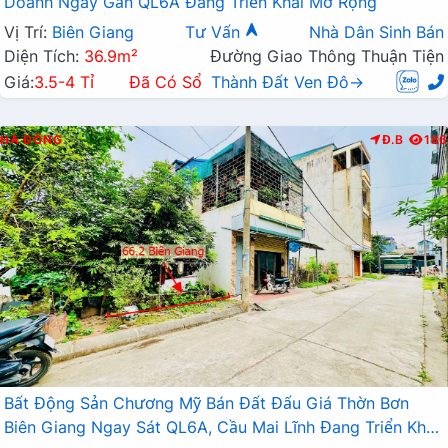
Doanh Ngay Gần QL6A Đang Triển Khai Mở Rộng
Vị Trí:
Biên Giang
Tư Vấn
Nhà Dân Sinh Bán
Diện Tích:
36.9m²
Đường Giao Thông Thuận Tiện
Giá:
3.5-4 Tỉ
Đã Có Sổ
Thành Đất Ven Đô→
HÀ ĐÔNG
Đ.B
186
Bất Động Sản Chương Mỹ Bán Đất Đấu Giá Thờn Bơn
Biên Giang Ngay Sát QL6A, Cầu Mai Lĩnh Đang Triển Khai