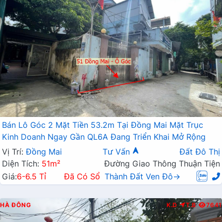
Bán Lô Góc 2 Mặt Tiền 53.2m Tại Đồng Mai Mặt Trục
Kinh Doanh Ngay Gần QL6A Đang Triển Khai Mở Rộng
Vị Trí:
Đồng Mai
Tư Vấn
Đất Đô Thị
Diện Tích:
51m²
Đường Giao Thông Thuận Tiện
Giá:
6-6.5 Tỉ
Đã Có Sổ
Thành Đất Ven Đô→
HÀ ĐÔNG
K.D
T.B
7641