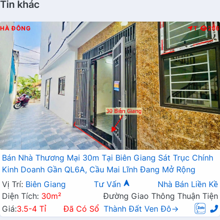
Tin khác
HÀ ĐÔNG
T
286
Bán Nhà Thương Mại 30m Tại Biên Giang Sát Trục Chính
Kinh Doanh Gần QL6A, Cầu Mai Lĩnh Đang Mở Rộng
Vị Trí:
Biên Giang
Tư Vấn
Nhà Bán Liền Kề
Diện Tích:
30m²
Đường Giao Thông Thuận Tiện
Giá:
3.5-4 Tỉ
Đã Có Sổ
Thành Đất Ven Đô→