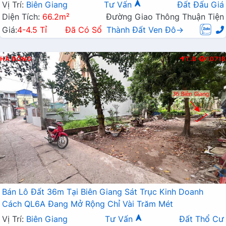
Mở Rộng
Vị Trí:
Biên Giang
Tư Vấn
Đất Đấu Giá
Diện Tích:
66.2m²
Đường Giao Thông Thuận Tiện
Giá:
4-4.5 Tỉ
Đã Có Sổ
Thành Đất Ven Đô→
HÀ ĐÔNG
T.B
10718
Bán Lô Đất 36m Tại Biên Giang Sát Trục Kinh Doanh
Cách QL6A Đang Mở Rộng Chỉ Vài Trăm Mét
Vị Trí:
Biên Giang
Tư Vấn
Đất Thổ Cư