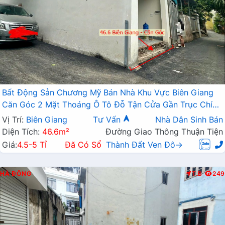
Bất Động Sản Chương Mỹ Bán Nhà Khu Vực Biên Giang
Căn Góc 2 Mặt Thoáng Ô Tô Đỗ Tận Cửa Gần Trục Chính
Kinh Doanh
Vị Trí:
Biên Giang
Tư Vấn
Nhà Dân Sinh Bán
Diện Tích:
46.6m²
Đường Giao Thông Thuận Tiện
Giá:
4.5-5 Tỉ
Đã Có Sổ
Thành Đất Ven Đô→
HÀ ĐÔNG
T.B
249