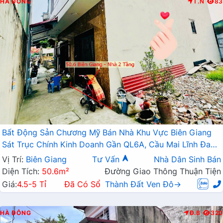
HÀ ĐÔNG
T.N
83
Bất Động Sản Chương Mỹ Bán Nhà Khu Vực Biên Giang
Sát Trục Chính Kinh Doanh Gần QL6A, Cầu Mai Lĩnh Đang
Mở Rộng
Vị Trí:
Biên Giang
Tư Vấn
Nhà Dân Sinh Bán
Diện Tích:
50.6m²
Đường Giao Thông Thuận Tiện
Giá:
4.5-5 Tỉ
Đã Có Sổ
Thành Đất Ven Đô→
HÀ ĐÔNG
Đ.B
320