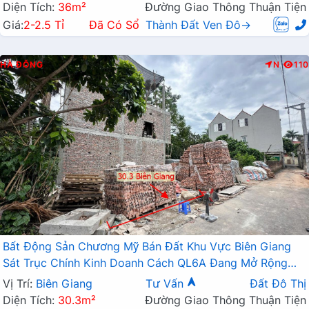
Diện Tích:
36m²
Đường Giao Thông Thuận Tiện
Giá:
2-2.5 Tỉ
Đã Có Sổ
Thành Đất Ven Đô→
HÀ ĐÔNG
N
110
Bất Động Sản Chương Mỹ Bán Đất Khu Vực Biên Giang
Sát Trục Chính Kinh Doanh Cách QL6A Đang Mở Rộng
Chỉ Vài Trăm Mét
Vị Trí:
Biên Giang
Tư Vấn
Đất Đô Thị
Diện Tích:
30.3m²
Đường Giao Thông Thuận Tiện