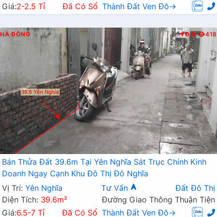
Giá:
2-2.5 Tỉ
Đã Có Sổ
Thành Đất Ven Đô→
HÀ ĐÔNG
Đ.B
418
Bán Thửa Đất 39.6m Tại Yên Nghĩa Sát Trục Chính Kinh
Doanh Ngay Cạnh Khu Đô Thị Đô Nghĩa
Vị Trí:
Yên Nghĩa
Tư Vấn
Đất Đô Thị
Diện Tích:
39.6m²
Đường Giao Thông Thuận Tiện
Giá:
6.5-7 Tỉ
Đã Có Sổ
Thành Đất Ven Đô→