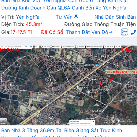
Bán Nhà Khu Vực Yên Nghĩa Căn Góc 6 Tầng Bám Mặt
Đường Kinh Doanh Gần QL6A Cạnh Bến Xe Yên Nghĩa
Vị Trí:
Yên Nghĩa
Tư Vấn
Nhà Dân Sinh Bán
Diện Tích:
45.3m²
Đường Giao Thông Thuận Tiện
Giá:
17-17.5 Tỉ
Đã Có Sổ
Thành Đất Ven Đô→
HÀ ĐÔNG
B
419
Bán Nhà 3 Tầng 36.9m Tại Biên Giang Sát Trục Kinh