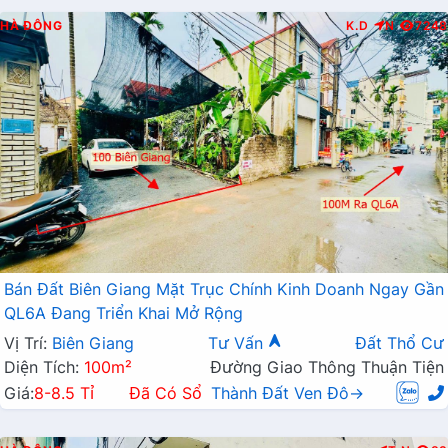
HÀ ĐÔNG
K.D
N
7248
Bán Đất Biên Giang Mặt Trục Chính Kinh Doanh Ngay Gần
QL6A Đang Triển Khai Mở Rộng
Vị Trí:
Biên Giang
Tư Vấn
Đất Thổ Cư
Diện Tích:
100m²
Đường Giao Thông Thuận Tiện
Giá:
8-8.5 Tỉ
Đã Có Sổ
Thành Đất Ven Đô→