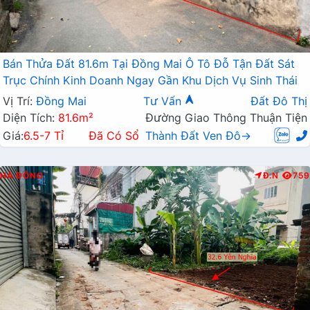
Bán Thửa Đất 81.6m Tại Đồng Mai Ô Tô Đỗ Tận Đất Sát
Trục Chính Kinh Doanh Ngay Gần Khu Dịch Vụ Sinh Thái
Vị Trí:
Đồng Mai
Tư Vấn
Đất Đô Thị
Diện Tích:
81.6m²
Đường Giao Thông Thuận Tiện
Giá:
6.5-7 Tỉ
Đã Có Sổ
Thành Đất Ven Đô→
HÀ ĐÔNG
Đ.N
759