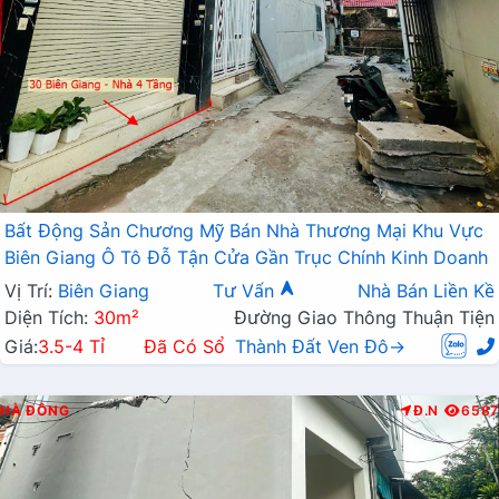
Bất Động Sản Chương Mỹ Bán Nhà Thương Mại Khu Vực
Biên Giang Ô Tô Đỗ Tận Cửa Gần Trục Chính Kinh Doanh
Vị Trí:
Biên Giang
Tư Vấn
Nhà Bán Liền Kề
Diện Tích:
30m²
Đường Giao Thông Thuận Tiện
Giá:
3.5-4 Tỉ
Đã Có Sổ
Thành Đất Ven Đô→
HÀ ĐÔNG
Đ.N
6587