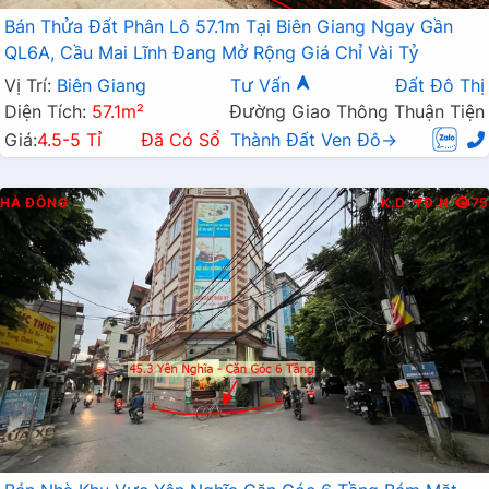
Bán Thửa Đất Phân Lô 57.1m Tại Biên Giang Ngay Gần
QL6A, Cầu Mai Lĩnh Đang Mở Rộng Giá Chỉ Vài Tỷ
Vị Trí:
Biên Giang
Tư Vấn
Đất Đô Thị
Diện Tích:
57.1m²
Đường Giao Thông Thuận Tiện
Giá:
4.5-5 Tỉ
Đã Có Sổ
Thành Đất Ven Đô→
HÀ ĐÔNG
K.D
Đ.N
75