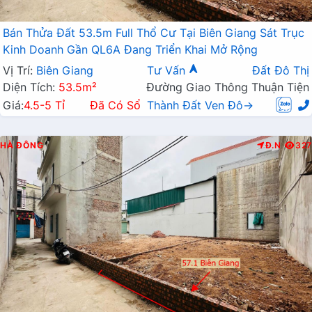
Bán Thửa Đất 53.5m Full Thổ Cư Tại Biên Giang Sát Trục
Kinh Doanh Gần QL6A Đang Triển Khai Mở Rộng
Vị Trí:
Biên Giang
Tư Vấn
Đất Đô Thị
Diện Tích:
53.5m²
Đường Giao Thông Thuận Tiện
Giá:
4.5-5 Tỉ
Đã Có Sổ
Thành Đất Ven Đô→
HÀ ĐÔNG
Đ.N
327