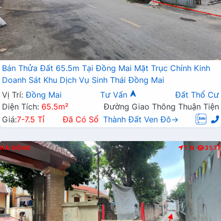
Bán Thửa Đất 65.5m Tại Đồng Mai Mặt Trục Chính Kinh
Doanh Sát Khu Dịch Vụ Sinh Thái Đồng Mai
Vị Trí:
Đồng Mai
Tư Vấn
Đất Thổ Cư
Diện Tích:
65.5m²
Đường Giao Thông Thuận Tiện
Giá:
7-7.5 Tỉ
Đã Có Sổ
Thành Đất Ven Đô→
HÀ ĐÔNG
T.N
3577