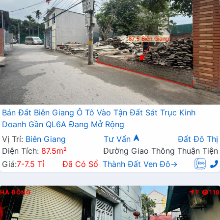
Bán Đất Biên Giang Ô Tô Vào Tận Đất Sát Trục Kinh
Doanh Gần QL6A Đang Mở Rộng
Vị Trí:
Biên Giang
Tư Vấn
Đất Đô Thị
Diện Tích:
87.5m²
Đường Giao Thông Thuận Tiện
Giá:
7-7.5 Tỉ
Đã Có Sổ
Thành Đất Ven Đô→
HÀ ĐÔNG
T
118