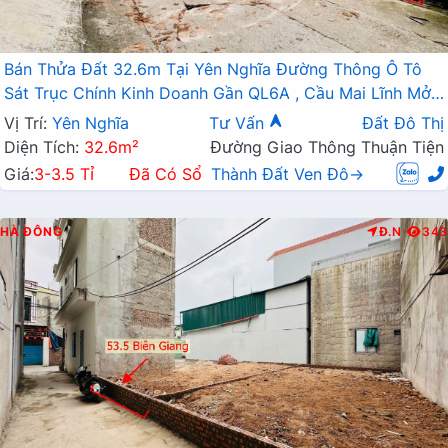
Bán Thửa Đất 32.6m Tại Yên Nghĩa Đường Thông Ô Tô
Sát Trục Chính Kinh Doanh Gần QL6A , Cầu Mai Lĩnh Mở
Rộng
Vị Trí:
Yên Nghĩa
Tư Vấn
Đất Đô Thị
Diện Tích:
32.6m²
Đường Giao Thông Thuận Tiện
Giá:
3-3.5 Tỉ
Đã Có Sổ
Thành Đất Ven Đô→
HÀ ĐÔNG
Đ.N
343