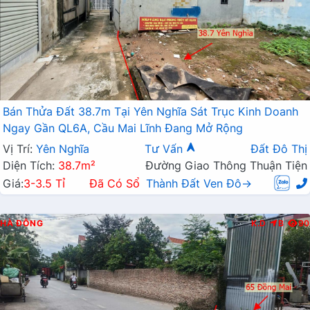
Bán Thửa Đất 38.7m Tại Yên Nghĩa Sát Trục Kinh Doanh
Ngay Gần QL6A, Cầu Mai Lĩnh Đang Mở Rộng
Vị Trí:
Yên Nghĩa
Tư Vấn
Đất Đô Thị
Diện Tích:
38.7m²
Đường Giao Thông Thuận Tiện
Giá:
3-3.5 Tỉ
Đã Có Sổ
Thành Đất Ven Đô→
HÀ ĐÔNG
K.D
B
90