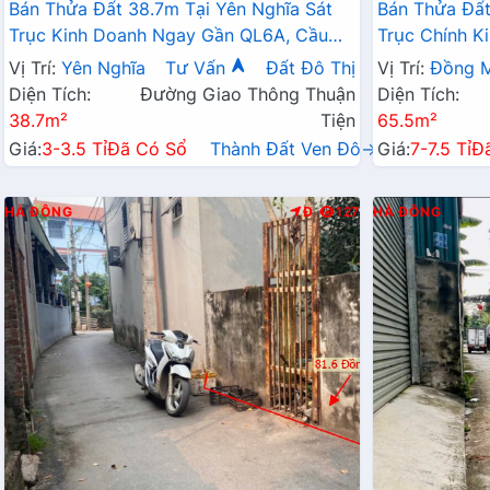
Bán Thửa Đất 38.7m Tại Yên Nghĩa Sát
Bán Thửa Đất
Trục Kinh Doanh Ngay Gần QL6A, Cầu
Trục Chính K
Mai Lĩnh Đang Mở Rộng
Sinh Thái Đồ
Vị Trí:
Yên Nghĩa
Tư Vấn
Đất Đô Thị
Vị Trí:
Đồng M
Diện Tích:
Đường Giao Thông Thuận
Diện Tích:
38.7m²
Tiện
65.5m²
Giá:
3-3.5 Tỉ
Đã Có Sổ
Thành Đất Ven Đô→
Giá:
7-7.5 Tỉ
Đ
HÀ ĐÔNG
Đ
127
HÀ ĐÔNG