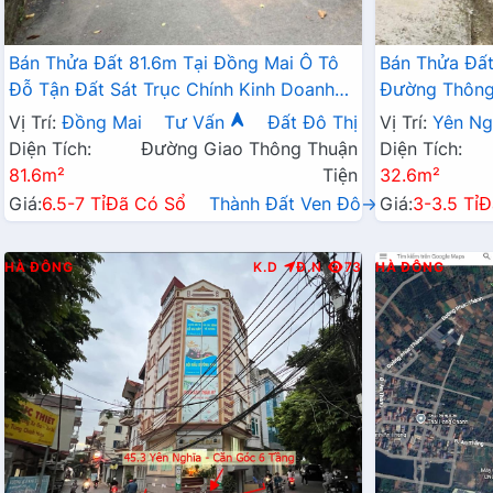
Bán Thửa Đất 81.6m Tại Đồng Mai Ô Tô
Bán Thửa Đất
Đỗ Tận Đất Sát Trục Chính Kinh Doanh
Đường Thông 
Ngay Gần Khu Dịch Vụ Sinh Thái
Doanh Gần QL
Vị Trí:
Đồng Mai
Tư Vấn
Đất Đô Thị
Vị Trí:
Yên Ng
Diện Tích:
Đường Giao Thông Thuận
Diện Tích:
81.6m²
Tiện
32.6m²
Giá:
6.5-7 Tỉ
Đã Có Sổ
Thành Đất Ven Đô→
Giá:
3-3.5 Tỉ
Đ
HÀ ĐÔNG
K.D
Đ.N
73
HÀ ĐÔNG