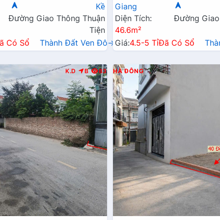
Doanh
Kề
Giang
Đường Giao Thông Thuận
Diện Tích:
Đường Giao
Tiện
46.6m²
ã Có Sổ
Thành Đất Ven Đô→
Giá:
4.5-5 Tỉ
Đã Có Sổ
Thà
K.D
B
83
HÀ ĐÔNG