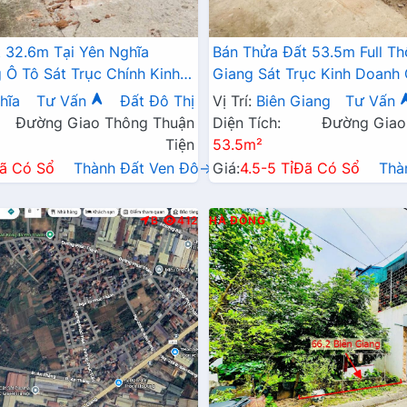
 32.6m Tại Yên Nghĩa
Bán Thửa Đất 53.5m Full Th
Ô Tô Sát Trục Chính Kinh
Giang Sát Trục Kinh Doanh
6A , Cầu Mai Lĩnh Mở Rộng
Đang Triển Khai Mở Rộng
hĩa
Tư Vấn
Đất Đô Thị
Vị Trí:
Biên Giang
Tư Vấn
Đường Giao Thông Thuận
Diện Tích:
Đường Giao
Tiện
53.5m²
ã Có Sổ
Thành Đất Ven Đô→
Giá:
4.5-5 Tỉ
Đã Có Sổ
Thà
B
412
HÀ ĐÔNG