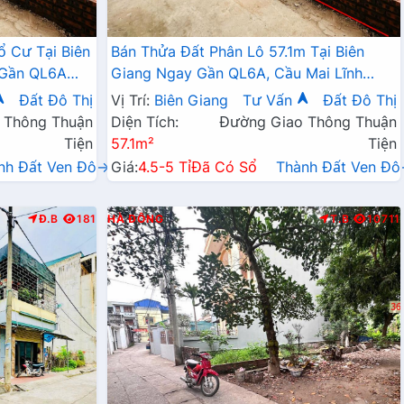
ổ Cư Tại Biên
Bán Thửa Đất Phân Lô 57.1m Tại Biên
 Gần QL6A
Giang Ngay Gần QL6A, Cầu Mai Lĩnh
Đang Mở Rộng Giá Chỉ Vài Tỷ
Đất Đô Thị
Vị Trí:
Biên Giang
Tư Vấn
Đất Đô Thị
 Thông Thuận
Diện Tích:
Đường Giao Thông Thuận
Tiện
57.1m²
Tiện
nh Đất Ven Đô→
Giá:
4.5-5 Tỉ
Đã Có Sổ
Thành Đất Ven Đ
Đ.B
181
HÀ ĐÔNG
T.B
10711