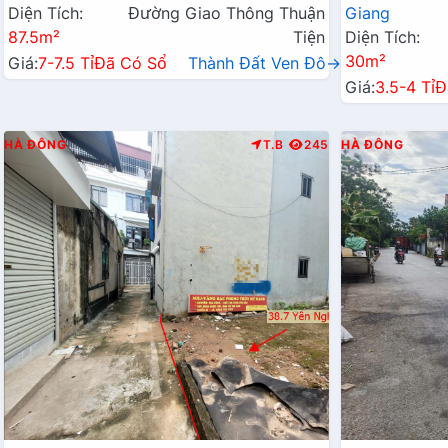
Diện Tích:
Đường Giao Thông Thuận
Giang
87.5m²
Tiện
Diện Tích:
30m²
Giá:
7-7.5 Tỉ
Đã Có Sổ
Thành Đất Ven Đô→
Giá:
3.5-4 Tỉ
Đ
HÀ ĐÔNG
T.B
245
HÀ ĐÔNG