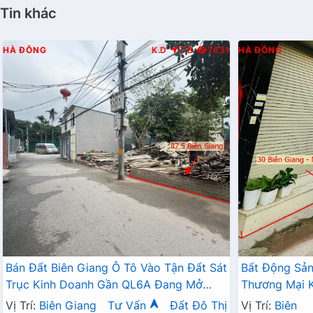
Tin khác
HÀ ĐÔNG
K.D
T.B
7631
HÀ ĐÔNG
Bán Đất Biên Giang Ô Tô Vào Tận Đất Sát
Bất Động Sả
Trục Kinh Doanh Gần QL6A Đang Mở
Thương Mại K
Rộng
Tận Cửa Gần 
Vị Trí:
Biên Giang
Tư Vấn
Đất Đô Thị
Vị Trí:
Biên