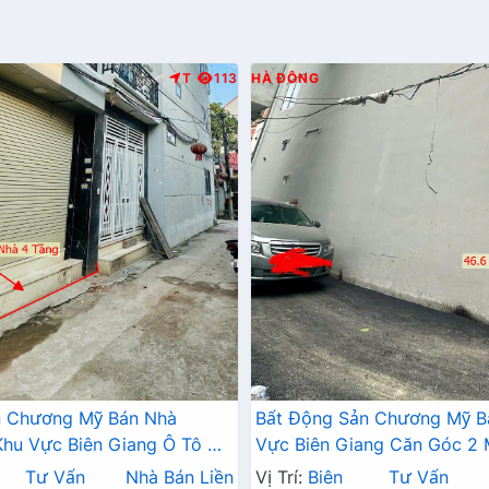
T
113
HÀ ĐÔNG
n Chương Mỹ Bán Nhà
Bất Động Sản Chương Mỹ B
hu Vực Biên Giang Ô Tô Đỗ
Vực Biên Giang Căn Góc 2
Trục Chính Kinh Doanh
Tô Đỗ Tận Cửa Gần Trục Ch
Tư Vấn
Nhà Bán Liền
Vị Trí:
Biên
Tư Vấn