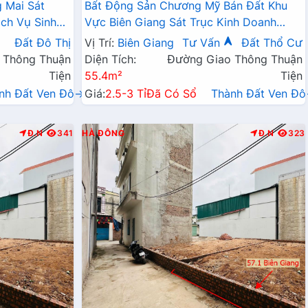
 Mai Sát
Bất Động Sản Chương Mỹ Bán Đất Khu
ch Vụ Sinh
Vực Biên Giang Sát Trục Kinh Doanh
Ngay Gần QL6A, Cầu Mai Lĩnh Đang Mở
Đất Đô Thị
Vị Trí:
Biên Giang
Tư Vấn
Đất Thổ Cư
Rộng
 Thông Thuận
Diện Tích:
Đường Giao Thông Thuận
Tiện
55.4m²
Tiện
nh Đất Ven Đô→
Giá:
2.5-3 Tỉ
Đã Có Sổ
Thành Đất Ven Đ
Đ.N
341
HÀ ĐÔNG
Đ.N
323