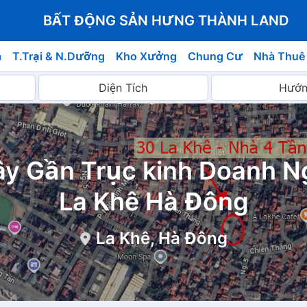
BẤT ĐỘNG SẢN HƯNG THÀNH LAND
á
T.Trại & N.Dưỡng
Kho Xưởng
Chung Cư
Nhà Thuê
ây Gần Trục kinh Doanh 
La Khê Hà Đông
La Khê, Hà Đông