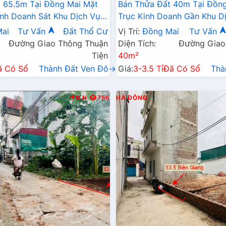
 65.5m Tại Đồng Mai Mặt
Bán Thửa Đất 40m Tại Đồng
inh Doanh Sát Khu Dịch Vụ
Trục Kinh Doanh Gần Khu Dị
ng Mai
Thái Đồng Mai
ai
Tư Vấn
Đất Thổ Cư
Vị Trí:
Đồng Mai
Tư Vấn
Đường Giao Thông Thuận
Diện Tích:
Đường Giao
Tiện
40m²
ã Có Sổ
Thành Đất Ven Đô→
Giá:
3-3.5 Tỉ
Đã Có Sổ
Thà
Đ.N
756
HÀ ĐÔNG