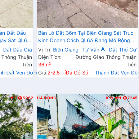
án Đất Đấu
Bán Lô Đất 36m Tại Biên Giang Sát Trục
gay Sát QL6A,
Kinh Doanh Cách QL6A Đang Mở Rộng
ai Mở Rộng
Chỉ Vài Trăm Mét
Đất Đấu Giá
Vị Trí:
Biên Giang
Tư Vấn
Đất Thổ Cư
 Thông Thuận
Diện Tích:
Đường Giao Thông Thuận
Tiện
36m²
Tiện
nh Đất Ven Đô→
Giá:
2-2.5 Tỉ
Đã Có Sổ
Thành Đất Ven Đ
T
5962
HÀ ĐÔNG
K.D
N
7245