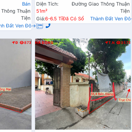
Bán
Diện Tích:
Đường Giao Thông Thuận
 Thông Thuận
51m²
Tiện
Tiện
Giá:
6-6.5 Tỉ
Đã Có Sổ
Thành Đất Ven Đ
nh Đất Ven Đô→
Đ
873
HÀ ĐÔNG
T.N
3573