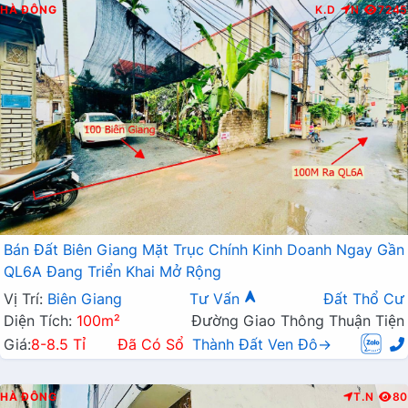
HÀ ĐÔNG
K.D
N
7245
Bán Đất Biên Giang Mặt Trục Chính Kinh Doanh Ngay Gần
QL6A Đang Triển Khai Mở Rộng
Vị Trí:
Biên Giang
Tư Vấn
Đất Thổ Cư
Diện Tích:
100m²
Đường Giao Thông Thuận Tiện
Giá:
8-8.5 Tỉ
Đã Có Sổ
Thành Đất Ven Đô→
HÀ ĐÔNG
T.N
80