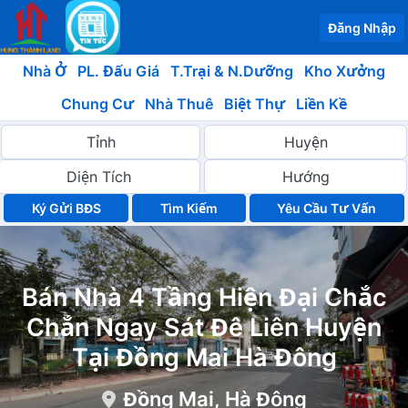
Đăng Nhập
Nhà Ở
PL. Đấu Giá
T.Trại & N.Dưỡng
Kho Xưởng
Chung Cư
Nhà Thuê
Biệt Thự
Liền Kề
Ký Gửi BĐS
Yêu Cầu Tư Vấn
Bán Nhà 4 Tầng Hiện Đại Chắc
Chắn Ngay Sát Đê Liên Huyện
Tại Đồng Mai Hà Đông
Đồng Mai, Hà Đông