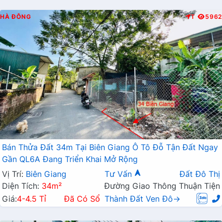
HÀ ĐÔNG
T
5962
Bán Thửa Đất 34m Tại Biên Giang Ô Tô Đỗ Tận Đất Ngay
Gần QL6A Đang Triển Khai Mở Rộng
Vị Trí:
Biên Giang
Tư Vấn
Đất Đô Thị
Diện Tích:
34m²
Đường Giao Thông Thuận Tiện
Giá:
4-4.5 Tỉ
Đã Có Sổ
Thành Đất Ven Đô→