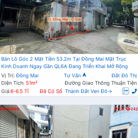
Bán Lô Góc 2 Mặt Tiền 53.2m Tại Đồng Mai Mặt Trục
Kinh Doanh Ngay Gần QL6A Đang Triển Khai Mở Rộng
Vị Trí:
Đồng Mai
Tư Vấn
Đất Đô Thị
Diện Tích:
51m²
Đường Giao Thông Thuận Tiện
Giá:
6-6.5 Tỉ
Đã Có Sổ
Thành Đất Ven Đô→
HÀ ĐÔNG
T.B
242