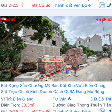
Giá:
2-2.5 Tỉ
Đã Có Sổ
Thành Đất Ven Đô→
HÀ ĐÔNG
N
107
Bất Động Sản Chương Mỹ Bán Đất Khu Vực Biên Giang
Sát Trục Chính Kinh Doanh Cách QL6A Đang Mở Rộng
Chỉ Vài Trăm Mét
Vị Trí:
Biên Giang
Tư Vấn
Đất Đô Thị
Diện Tích:
30.3m²
Đường Giao Thông Thuận Tiện
Giá:
2-2.5 Tỉ
Đã Có Sổ
Thành Đất Ven Đô→