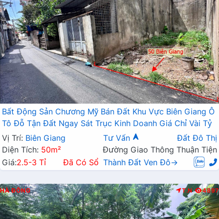
Bất Động Sản Chương Mỹ Bán Đất Khu Vực Biên Giang Ô
Tô Đỗ Tận Đất Ngay Sát Trục Kinh Doanh Giá Chỉ Vài Tỷ
Vị Trí:
Biên Giang
Tư Vấn
Đất Đô Thị
Diện Tích:
50m²
Đường Giao Thông Thuận Tiện
Giá:
2.5-3 Tỉ
Đã Có Sổ
Thành Đất Ven Đô→
HÀ ĐÔNG
T.N
4897