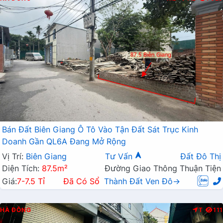
Bán Đất Biên Giang Ô Tô Vào Tận Đất Sát Trục Kinh
Doanh Gần QL6A Đang Mở Rộng
Vị Trí:
Biên Giang
Tư Vấn
Đất Đô Thị
Diện Tích:
87.5m²
Đường Giao Thông Thuận Tiện
Giá:
7-7.5 Tỉ
Đã Có Sổ
Thành Đất Ven Đô→
HÀ ĐÔNG
T
111