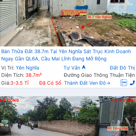
Bán Thửa Đất 38.7m Tại Yên Nghĩa Sát Trục Kinh Doanh
Ngay Gần QL6A, Cầu Mai Lĩnh Đang Mở Rộng
Vị Trí:
Yên Nghĩa
Tư Vấn
Đất Đô Thị
Diện Tích:
38.7m²
Đường Giao Thông Thuận Tiện
Giá:
3-3.5 Tỉ
Đã Có Sổ
Thành Đất Ven Đô→
HÀ ĐÔNG
K.D
B
81