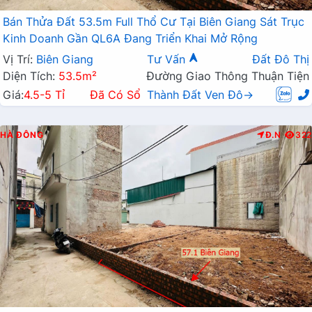
Bán Thửa Đất 53.5m Full Thổ Cư Tại Biên Giang Sát Trục
Kinh Doanh Gần QL6A Đang Triển Khai Mở Rộng
Vị Trí:
Biên Giang
Tư Vấn
Đất Đô Thị
Diện Tích:
53.5m²
Đường Giao Thông Thuận Tiện
Giá:
4.5-5 Tỉ
Đã Có Sổ
Thành Đất Ven Đô→
HÀ ĐÔNG
Đ.N
322