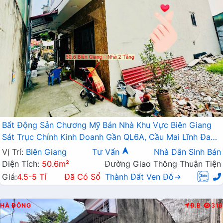
Bất Động Sản Chương Mỹ Bán Nhà Khu Vực Biên Giang
Sát Trục Chính Kinh Doanh Gần QL6A, Cầu Mai Lĩnh Đang
Mở Rộng
Vị Trí:
Biên Giang
Tư Vấn
Nhà Dân Sinh Bán
Diện Tích:
50.6m²
Đường Giao Thông Thuận Tiện
Giá:
4.5-5 Tỉ
Đã Có Sổ
Thành Đất Ven Đô→
HÀ ĐÔNG
Đ.B
316