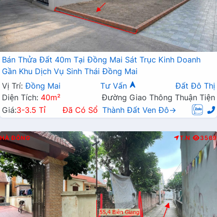
Bán Thửa Đất 40m Tại Đồng Mai Sát Trục Kinh Doanh
Gần Khu Dịch Vụ Sinh Thái Đồng Mai
Vị Trí:
Đồng Mai
Tư Vấn
Đất Đô Thị
Diện Tích:
40m²
Đường Giao Thông Thuận Tiện
Giá:
3-3.5 Tỉ
Đã Có Sổ
Thành Đất Ven Đô→
HÀ ĐÔNG
T.N
3569