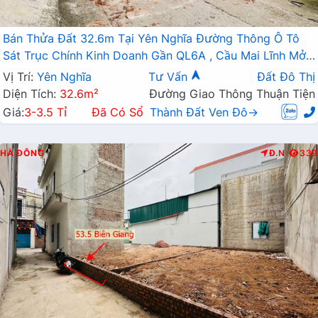
Bán Thửa Đất 32.6m Tại Yên Nghĩa Đường Thông Ô Tô
Sát Trục Chính Kinh Doanh Gần QL6A , Cầu Mai Lĩnh Mở
Rộng
Vị Trí:
Yên Nghĩa
Tư Vấn
Đất Đô Thị
Diện Tích:
32.6m²
Đường Giao Thông Thuận Tiện
Giá:
3-3.5 Tỉ
Đã Có Sổ
Thành Đất Ven Đô→
HÀ ĐÔNG
Đ.N
339