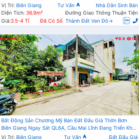
Vị Trí:
Biên Giang
Tư Vấn
Nhà Dân Sinh Bán
Diện Tích:
36.9m²
Đường Giao Thông Thuận Tiện
Giá:
3.5-4 Tỉ
Đã Có Sổ
Thành Đất Ven Đô→
HÀ ĐÔNG
Đ.B
180
Bất Động Sản Chương Mỹ Bán Đất Đấu Giá Thờn Bơn
Biên Giang Ngay Sát QL6A, Cầu Mai Lĩnh Đang Triển Khai
Mở Rộng
Vị Trí:
Biên Giang
Tư Vấn
Đất Đấu Giá