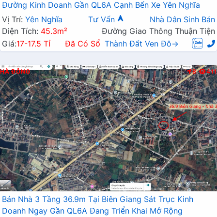
Đường Kinh Doanh Gần QL6A Cạnh Bến Xe Yên Nghĩa
Vị Trí:
Yên Nghĩa
Tư Vấn
Nhà Dân Sinh Bán
Diện Tích:
45.3m²
Đường Giao Thông Thuận Tiện
Giá:
17-17.5 Tỉ
Đã Có Sổ
Thành Đất Ven Đô→
HÀ ĐÔNG
B
411
Bán Nhà 3 Tầng 36.9m Tại Biên Giang Sát Trục Kinh
Doanh Ngay Gần QL6A Đang Triển Khai Mở Rộng