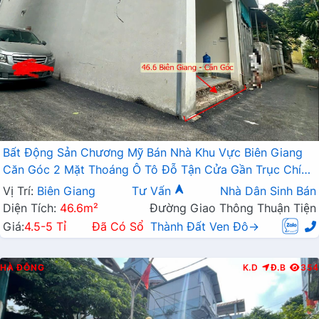
Bất Động Sản Chương Mỹ Bán Nhà Khu Vực Biên Giang
Căn Góc 2 Mặt Thoáng Ô Tô Đỗ Tận Cửa Gần Trục Chính
Kinh Doanh
Vị Trí:
Biên Giang
Tư Vấn
Nhà Dân Sinh Bán
Diện Tích:
46.6m²
Đường Giao Thông Thuận Tiện
Giá:
4.5-5 Tỉ
Đã Có Sổ
Thành Đất Ven Đô→
HÀ ĐÔNG
K.D
Đ.B
354