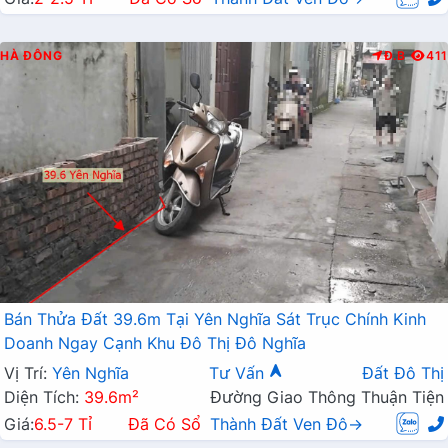
HÀ ĐÔNG
Đ.B
411
Bán Thửa Đất 39.6m Tại Yên Nghĩa Sát Trục Chính Kinh
Doanh Ngay Cạnh Khu Đô Thị Đô Nghĩa
Vị Trí:
Yên Nghĩa
Tư Vấn
Đất Đô Thị
Diện Tích:
39.6m²
Đường Giao Thông Thuận Tiện
Giá:
6.5-7 Tỉ
Đã Có Sổ
Thành Đất Ven Đô→