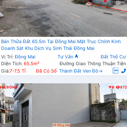
Bán Thửa Đất 65.5m Tại Đồng Mai Mặt Trục Chính Kinh
Doanh Sát Khu Dịch Vụ Sinh Thái Đồng Mai
Vị Trí:
Đồng Mai
Tư Vấn
Đất Thổ Cư
Diện Tích:
65.5m²
Đường Giao Thông Thuận Tiện
Giá:
7-7.5 Tỉ
Đã Có Sổ
Thành Đất Ven Đô→
HÀ ĐÔNG
Đ
872