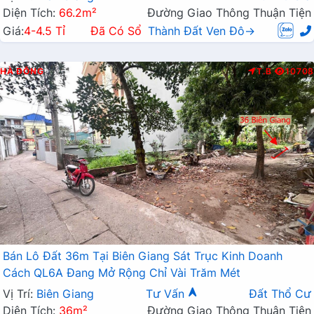
Diện Tích:
66.2m²
Đường Giao Thông Thuận Tiện
Giá:
4-4.5 Tỉ
Đã Có Sổ
Thành Đất Ven Đô→
HÀ ĐÔNG
T.B
10708
Bán Lô Đất 36m Tại Biên Giang Sát Trục Kinh Doanh
Cách QL6A Đang Mở Rộng Chỉ Vài Trăm Mét
Vị Trí:
Biên Giang
Tư Vấn
Đất Thổ Cư
Diện Tích:
36m²
Đường Giao Thông Thuận Tiện