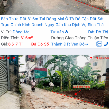
Bán Thửa Đất 81.6m Tại Đồng Mai Ô Tô Đỗ Tận Đất Sát
Trục Chính Kinh Doanh Ngay Gần Khu Dịch Vụ Sinh Thái
Vị Trí:
Đồng Mai
Tư Vấn
Đất Đô Thị
Diện Tích:
81.6m²
Đường Giao Thông Thuận Tiện
Giá:
6.5-7 Tỉ
Đã Có Sổ
Thành Đất Ven Đô→
HÀ ĐÔNG
Đ.N
756