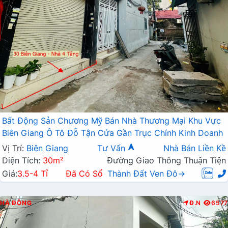
Bất Động Sản Chương Mỹ Bán Nhà Thương Mại Khu Vực
Biên Giang Ô Tô Đỗ Tận Cửa Gần Trục Chính Kinh Doanh
Vị Trí:
Biên Giang
Tư Vấn
Nhà Bán Liền Kề
Diện Tích:
30m²
Đường Giao Thông Thuận Tiện
Giá:
3.5-4 Tỉ
Đã Có Sổ
Thành Đất Ven Đô→
HÀ ĐÔNG
Đ.N
6577