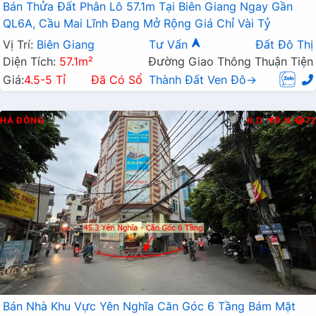
Bán Thửa Đất Phân Lô 57.1m Tại Biên Giang Ngay Gần
QL6A, Cầu Mai Lĩnh Đang Mở Rộng Giá Chỉ Vài Tỷ
Vị Trí:
Biên Giang
Tư Vấn
Đất Đô Thị
Diện Tích:
57.1m²
Đường Giao Thông Thuận Tiện
Giá:
4.5-5 Tỉ
Đã Có Sổ
Thành Đất Ven Đô→
HÀ ĐÔNG
K.D
Đ.N
72
Bán Nhà Khu Vực Yên Nghĩa Căn Góc 6 Tầng Bám Mặt