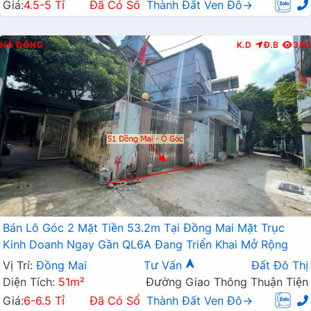
Giá:
4.5-5 Tỉ
Đã Có Sổ
Thành Đất Ven Đô→
HÀ ĐÔNG
K.D
Đ.B
356
Bán Lô Góc 2 Mặt Tiền 53.2m Tại Đồng Mai Mặt Trục
Kinh Doanh Ngay Gần QL6A Đang Triển Khai Mở Rộng
Vị Trí:
Đồng Mai
Tư Vấn
Đất Đô Thị
Diện Tích:
51m²
Đường Giao Thông Thuận Tiện
Giá:
6-6.5 Tỉ
Đã Có Sổ
Thành Đất Ven Đô→