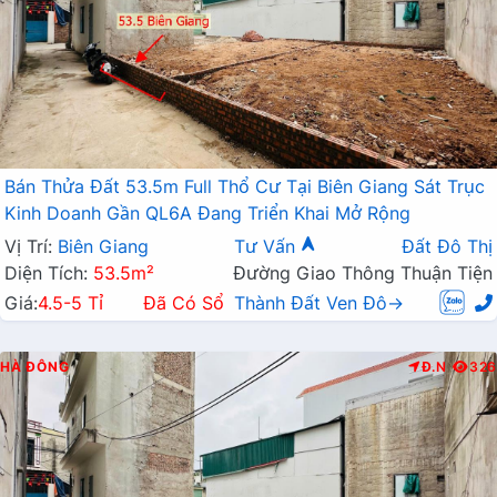
Bán Thửa Đất 53.5m Full Thổ Cư Tại Biên Giang Sát Trục
Kinh Doanh Gần QL6A Đang Triển Khai Mở Rộng
Vị Trí:
Biên Giang
Tư Vấn
Đất Đô Thị
Diện Tích:
53.5m²
Đường Giao Thông Thuận Tiện
Giá:
4.5-5 Tỉ
Đã Có Sổ
Thành Đất Ven Đô→
HÀ ĐÔNG
Đ.N
326