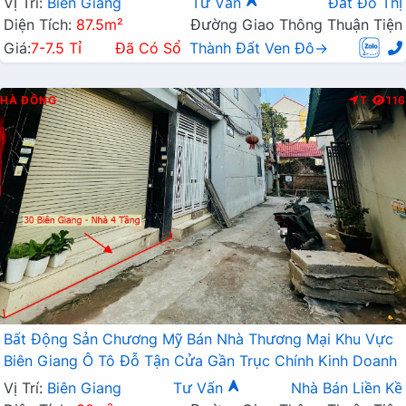
Vị Trí:
Biên Giang
Tư Vấn
Đất Đô Thị
Diện Tích:
87.5m²
Đường Giao Thông Thuận Tiện
Giá:
7-7.5 Tỉ
Đã Có Sổ
Thành Đất Ven Đô→
HÀ ĐÔNG
T
116
Bất Động Sản Chương Mỹ Bán Nhà Thương Mại Khu Vực
Biên Giang Ô Tô Đỗ Tận Cửa Gần Trục Chính Kinh Doanh
Vị Trí:
Biên Giang
Tư Vấn
Nhà Bán Liền Kề