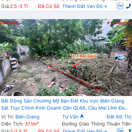
Giá:
2.5-3 Tỉ
Đã Có Sổ
Thành Đất Ven Đô→
HÀ ĐÔNG
T.N
4901
Bất Động Sản Chương Mỹ Bán Đất Khu Vực Biên Giang
Sát Trục Chính Kinh Doanh Gần QL6A, Cầu Mai Lĩnh Đang
Mở Rộng
Vị Trí:
Biên Giang
Tư Vấn
Đất Đô Thị
Diện Tích:
37.1m²
Đường Giao Thông Thuận Tiện
Giá:
2-2.5 Tỉ
Đã Có Sổ
Thành Đất Ven Đô→