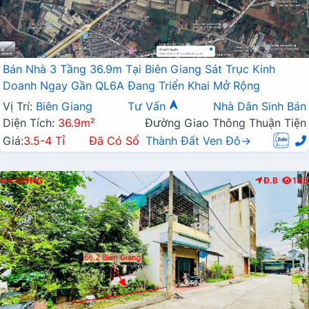
Bán Nhà 3 Tầng 36.9m Tại Biên Giang Sát Trục Kinh
Doanh Ngay Gần QL6A Đang Triển Khai Mở Rộng
Vị Trí:
Biên Giang
Tư Vấn
Nhà Dân Sinh Bán
Diện Tích:
36.9m²
Đường Giao Thông Thuận Tiện
Giá:
3.5-4 Tỉ
Đã Có Sổ
Thành Đất Ven Đô→
HÀ ĐÔNG
Đ.B
185