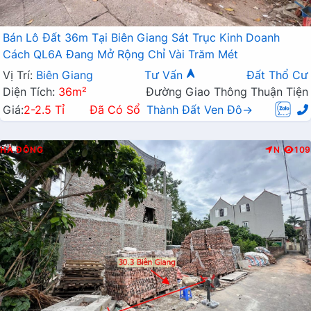
Bán Lô Đất 36m Tại Biên Giang Sát Trục Kinh Doanh
Cách QL6A Đang Mở Rộng Chỉ Vài Trăm Mét
Vị Trí:
Biên Giang
Tư Vấn
Đất Thổ Cư
Diện Tích:
36m²
Đường Giao Thông Thuận Tiện
Giá:
2-2.5 Tỉ
Đã Có Sổ
Thành Đất Ven Đô→
HÀ ĐÔNG
N
109