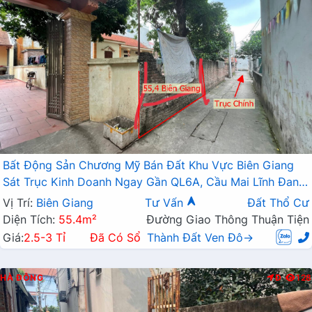
Bất Động Sản Chương Mỹ Bán Đất Khu Vực Biên Giang
Sát Trục Kinh Doanh Ngay Gần QL6A, Cầu Mai Lĩnh Đang
Mở Rộng
Vị Trí:
Biên Giang
Tư Vấn
Đất Thổ Cư
Diện Tích:
55.4m²
Đường Giao Thông Thuận Tiện
Giá:
2.5-3 Tỉ
Đã Có Sổ
Thành Đất Ven Đô→
HÀ ĐÔNG
Đ
128