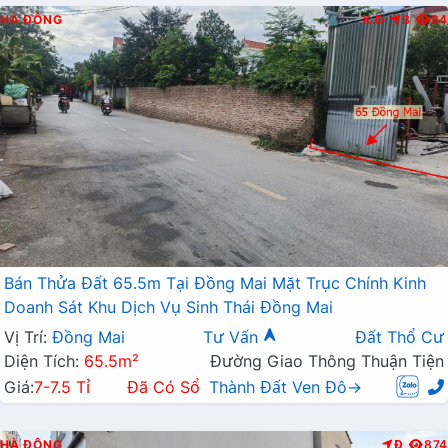
HÀ ĐÔNG
K.D
B
84
Bán Thửa Đất 65.5m Tại Đồng Mai Mặt Trục Chính Kinh
Doanh Sát Khu Dịch Vụ Sinh Thái Đồng Mai
Vị Trí:
Đồng Mai
Tư Vấn
Đất Thổ Cư
Diện Tích:
65.5m²
Đường Giao Thông Thuận Tiện
Giá:
7-7.5 Tỉ
Đã Có Sổ
Thành Đất Ven Đô→
HÀ ĐÔNG
Đ
874