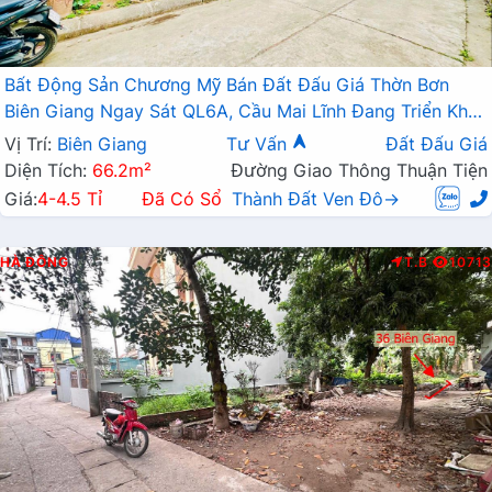
Bất Động Sản Chương Mỹ Bán Đất Đấu Giá Thờn Bơn
Biên Giang Ngay Sát QL6A, Cầu Mai Lĩnh Đang Triển Khai
Mở Rộng
Vị Trí:
Biên Giang
Tư Vấn
Đất Đấu Giá
Diện Tích:
66.2m²
Đường Giao Thông Thuận Tiện
Giá:
4-4.5 Tỉ
Đã Có Sổ
Thành Đất Ven Đô→
HÀ ĐÔNG
T.B
10713