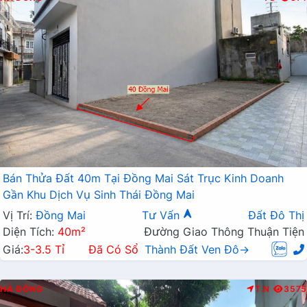
Bán Thửa Đất 40m Tại Đồng Mai Sát Trục Kinh Doanh
Gần Khu Dịch Vụ Sinh Thái Đồng Mai
Vị Trí:
Đồng Mai
Tư Vấn
Đất Đô Thị
Diện Tích:
40m²
Đường Giao Thông Thuận Tiện
Giá:
3-3.5 Tỉ
Đã Có Sổ
Thành Đất Ven Đô→
HÀ ĐÔNG
T.N
3575