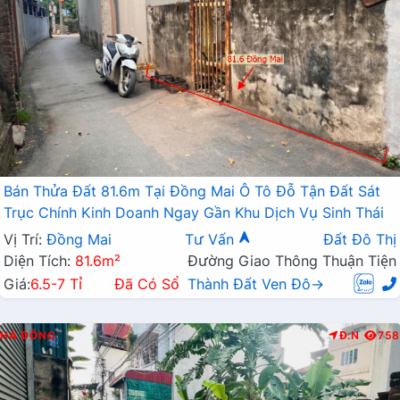
Bán Thửa Đất 81.6m Tại Đồng Mai Ô Tô Đỗ Tận Đất Sát
Trục Chính Kinh Doanh Ngay Gần Khu Dịch Vụ Sinh Thái
Vị Trí:
Đồng Mai
Tư Vấn
Đất Đô Thị
Diện Tích:
81.6m²
Đường Giao Thông Thuận Tiện
Giá:
6.5-7 Tỉ
Đã Có Sổ
Thành Đất Ven Đô→
HÀ ĐÔNG
Đ.N
758