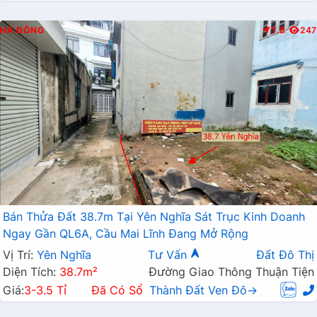
HÀ ĐÔNG
T.B
247
Bán Thửa Đất 38.7m Tại Yên Nghĩa Sát Trục Kinh Doanh
Ngay Gần QL6A, Cầu Mai Lĩnh Đang Mở Rộng
Vị Trí:
Yên Nghĩa
Tư Vấn
Đất Đô Thị
Diện Tích:
38.7m²
Đường Giao Thông Thuận Tiện
Giá:
3-3.5 Tỉ
Đã Có Sổ
Thành Đất Ven Đô→