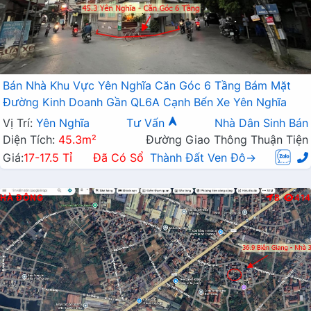
Bán Nhà Khu Vực Yên Nghĩa Căn Góc 6 Tầng Bám Mặt
Đường Kinh Doanh Gần QL6A Cạnh Bến Xe Yên Nghĩa
Vị Trí:
Yên Nghĩa
Tư Vấn
Nhà Dân Sinh Bán
Diện Tích:
45.3m²
Đường Giao Thông Thuận Tiện
Giá:
17-17.5 Tỉ
Đã Có Sổ
Thành Đất Ven Đô→
HÀ ĐÔNG
B
414