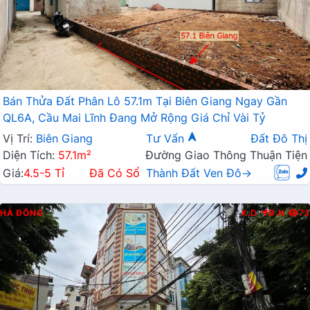
Bán Thửa Đất Phân Lô 57.1m Tại Biên Giang Ngay Gần
QL6A, Cầu Mai Lĩnh Đang Mở Rộng Giá Chỉ Vài Tỷ
Vị Trí:
Biên Giang
Tư Vấn
Đất Đô Thị
Diện Tích:
57.1m²
Đường Giao Thông Thuận Tiện
Giá:
4.5-5 Tỉ
Đã Có Sổ
Thành Đất Ven Đô→
HÀ ĐÔNG
K.D
Đ.N
73