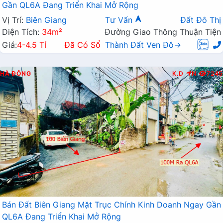
Gần QL6A Đang Triển Khai Mở Rộng
Vị Trí:
Biên Giang
Tư Vấn
Đất Đô Thị
Diện Tích:
34m²
Đường Giao Thông Thuận Tiện
Giá:
4-4.5 Tỉ
Đã Có Sổ
Thành Đất Ven Đô→
HÀ ĐÔNG
K.D
N
7245
Bán Đất Biên Giang Mặt Trục Chính Kinh Doanh Ngay Gần
QL6A Đang Triển Khai Mở Rộng