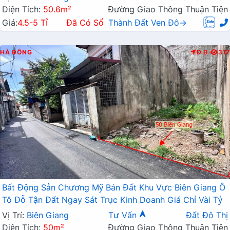
Diện Tích:
50.6m²
Đường Giao Thông Thuận Tiện
Giá:
4.5-5 Tỉ
Đã Có Sổ
Thành Đất Ven Đô→
HÀ ĐÔNG
Đ.B
317
Bất Động Sản Chương Mỹ Bán Đất Khu Vực Biên Giang Ô
Tô Đỗ Tận Đất Ngay Sát Trục Kinh Doanh Giá Chỉ Vài Tỷ
Vị Trí:
Biên Giang
Tư Vấn
Đất Đô Thị
Diện Tích:
50m²
Đường Giao Thông Thuận Tiện