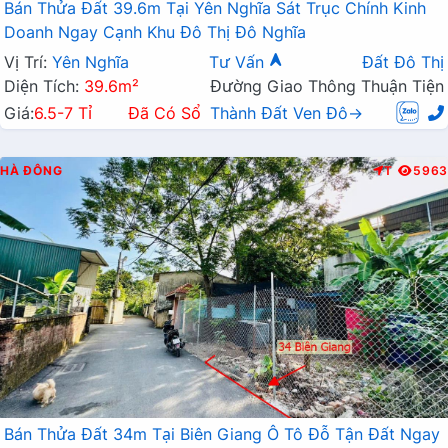
Bán Thửa Đất 39.6m Tại Yên Nghĩa Sát Trục Chính Kinh
Doanh Ngay Cạnh Khu Đô Thị Đô Nghĩa
Vị Trí:
Yên Nghĩa
Tư Vấn
Đất Đô Thị
Diện Tích:
39.6m²
Đường Giao Thông Thuận Tiện
Giá:
6.5-7 Tỉ
Đã Có Sổ
Thành Đất Ven Đô→
HÀ ĐÔNG
T
5963
Bán Thửa Đất 34m Tại Biên Giang Ô Tô Đỗ Tận Đất Ngay