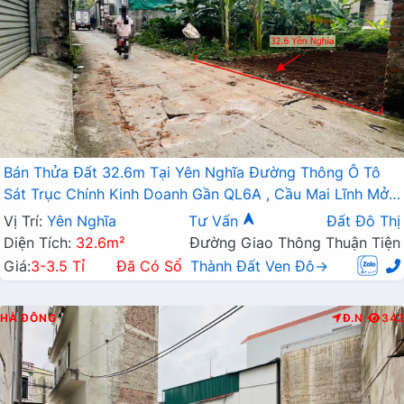
Bán Thửa Đất 32.6m Tại Yên Nghĩa Đường Thông Ô Tô
Sát Trục Chính Kinh Doanh Gần QL6A , Cầu Mai Lĩnh Mở
Rộng
Vị Trí:
Yên Nghĩa
Tư Vấn
Đất Đô Thị
Diện Tích:
32.6m²
Đường Giao Thông Thuận Tiện
Giá:
3-3.5 Tỉ
Đã Có Sổ
Thành Đất Ven Đô→
HÀ ĐÔNG
Đ.N
342