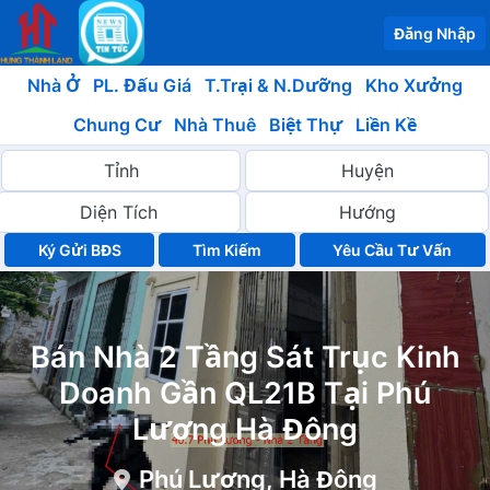
Đăng Nhập
Nhà Ở
PL. Đấu Giá
T.Trại & N.Dưỡng
Kho Xưởng
Chung Cư
Nhà Thuê
Biệt Thự
Liền Kề
Ký Gửi BĐS
Yêu Cầu Tư Vấn
Bán Nhà 2 Tầng Sát Trục Kinh
Doanh Gần QL21B Tại Phú
Lương Hà Đông
Phú Lương, Hà Đông