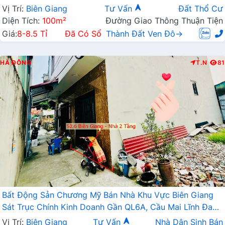
Vị Trí:
Biên Giang
Tư Vấn
Đất Thổ Cư
Diện Tích:
100m²
Đường Giao Thông Thuận Tiện
Giá:
8-8.5 Tỉ
Đã Có Sổ
Thành Đất Ven Đô→
HÀ ĐÔNG
T.N
81
Bất Động Sản Chương Mỹ Bán Nhà Khu Vực Biên Giang
Sát Trục Chính Kinh Doanh Gần QL6A, Cầu Mai Lĩnh Đang
Mở Rộng
Vị Trí:
Biên Giang
Tư Vấn
Nhà Dân Sinh Bán