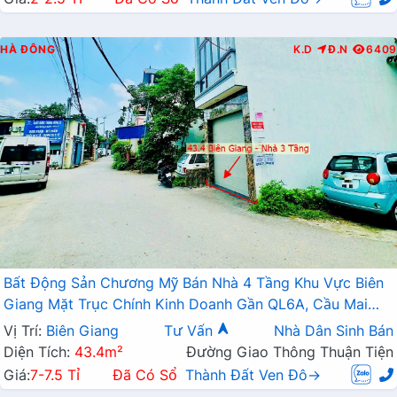
HÀ ĐÔNG
K.D
Đ.N
6409
Bất Động Sản Chương Mỹ Bán Nhà 4 Tầng Khu Vực Biên
Giang Mặt Trục Chính Kinh Doanh Gần QL6A, Cầu Mai
Lĩnh Đang Mở Rộng
Vị Trí:
Biên Giang
Tư Vấn
Nhà Dân Sinh Bán
Diện Tích:
43.4m²
Đường Giao Thông Thuận Tiện
Giá:
7-7.5 Tỉ
Đã Có Sổ
Thành Đất Ven Đô→