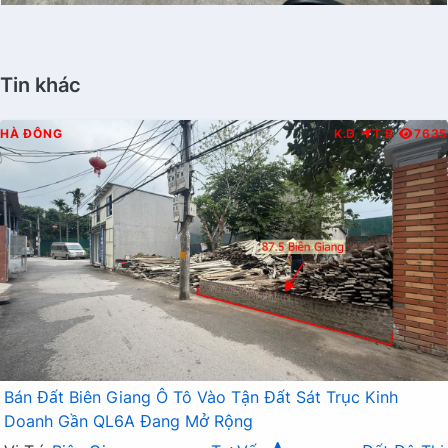
Tin khác
HÀ ĐÔNG
K.D
T.B
7635
Bán Đất Biên Giang Ô Tô Vào Tận Đất Sát Trục Kinh
Doanh Gần QL6A Đang Mở Rộng