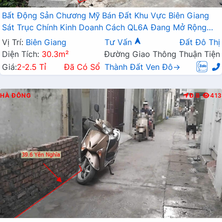
Bất Động Sản Chương Mỹ Bán Đất Khu Vực Biên Giang
Sát Trục Chính Kinh Doanh Cách QL6A Đang Mở Rộng
Chỉ Vài Trăm Mét
Vị Trí:
Biên Giang
Tư Vấn
Đất Đô Thị
Diện Tích:
30.3m²
Đường Giao Thông Thuận Tiện
Giá:
2-2.5 Tỉ
Đã Có Sổ
Thành Đất Ven Đô→
HÀ ĐÔNG
Đ.B
413