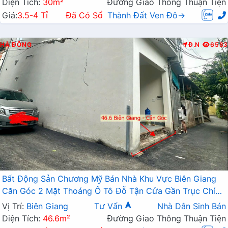
Diện Tích:
30m²
Đường Giao Thông Thuận Tiện
Giá:
3.5-4 Tỉ
Đã Có Sổ
Thành Đất Ven Đô→
HÀ ĐÔNG
Đ.N
6583
Bất Động Sản Chương Mỹ Bán Nhà Khu Vực Biên Giang
Căn Góc 2 Mặt Thoáng Ô Tô Đỗ Tận Cửa Gần Trục Chính
Kinh Doanh
Vị Trí:
Biên Giang
Tư Vấn
Nhà Dân Sinh Bán
Diện Tích:
46.6m²
Đường Giao Thông Thuận Tiện