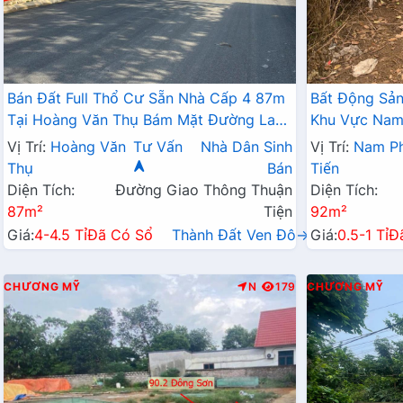
Bán Đất Full Thổ Cư Sẵn Nhà Cấp 4 87m
Bất Động Sản
Tại Hoàng Văn Thụ Bám Mặt Đường La
Khu Vực Nam 
Thành Ngay Sát QL21A
Doanh Ngay 
Vị Trí:
Hoàng Văn
Tư Vấn
Nhà Dân Sinh
Vị Trí:
Nam P
Thụ
Bán
Tiến
Diện Tích:
Đường Giao Thông Thuận
Diện Tích:
87m²
Tiện
92m²
Giá:
4-4.5 Tỉ
Đã Có Sổ
Thành Đất Ven Đô→
Giá:
0.5-1 Tỉ
Đ
CHƯƠNG MỸ
N
179
CHƯƠNG MỸ