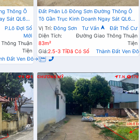
ng Thông Ô
Đất Phân Lô Đông Sơn Đường Thông Ô
ay Sát QL6A
Tô Gần Trục Kinh Doanh Ngay Sát QL6A
Đang Triển Khai Mở Rộng
P.Lô Đợi Sổ
Vị Trí:
Đông Sơn
Tư Vấn
Đất Thổ Cư
Mới
Diện Tích:
Đường Giao Thông Thuận
 Thông Thuận
83m²
Tiện
Tiện
Giá:
2.5-3 Tỉ
Đã Có Sổ
Thành Đất Ven Đ
nh Đất Ven Đô→
N
5
CHƯƠNG MỸ
T.N
179