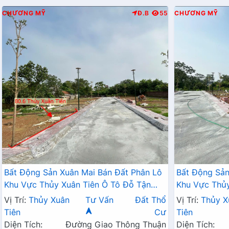
CHƯƠNG MỸ
Đ.B
55
CHƯƠNG MỸ
Bất Động Sản Xuân Mai Bán Đất Phân Lô
Bất Động Sản
Khu Vực Thủy Xuân Tiên Ô Tô Đỗ Tận
Khu Vực Thủy
Đất Sát Trục Chính Kinh Doanh Liên Xã
Đất Sát Trục
Vị Trí:
Thủy Xuân
Tư Vấn
Đất Thổ
Vị Trí:
Thủy X
Gần QL21A
Gần QL21A
Tiên
Cư
Tiên
Diện Tích:
Đường Giao Thông Thuận
Diện Tích: