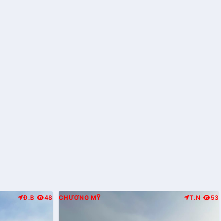
Đ.B
48
CHƯƠNG MỸ
T.N
53