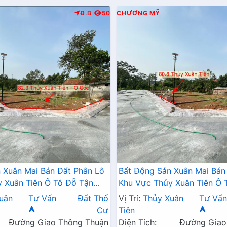
Đ.B
50
CHƯƠNG MỸ
 Xuân Mai Bán Đất Phân Lô
Bất Động Sản Xuân Mai Bán
 Xuân Tiên Ô Tô Đỗ Tận
Khu Vực Thủy Xuân Tiên Ô 
 Chính Kinh Doanh Liên Xã
Đất Sát Trục Chính Kinh Do
uân
Tư Vấn
Đất Thổ
Vị Trí:
Thủy Xuân
Tư Vấ
Gần QL21A
Cư
Tiên
Đường Giao Thông Thuận
Diện Tích:
Đường Giao