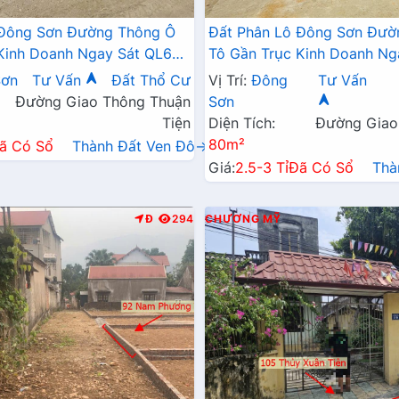
 Đông Sơn Đường Thông Ô
Đất Phân Lô Đông Sơn Đườ
Kinh Doanh Ngay Sát QL6A
Tô Gần Trục Kinh Doanh Ng
hai Mở Rộng
Đang Triển Khai Mở Rộng
Sơn
Tư Vấn
Đất Thổ Cư
Vị Trí:
Đông
Tư Vấn
Đường Giao Thông Thuận
Sơn
Tiện
Diện Tích:
Đường Giao
80m²
ã Có Sổ
Thành Đất Ven Đô→
Giá:
2.5-3 Tỉ
Đã Có Sổ
Thà
Đ
294
CHƯƠNG MỸ