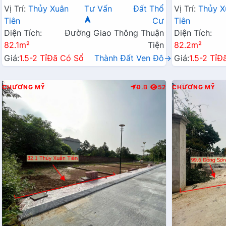
Đất Sát Trục Chính Kinh Doanh Liên Xã
Đất Sát Trục
Vị Trí:
Thủy Xuân
Tư Vấn
Đất Thổ
Vị Trí:
Thủy X
Gần QL21A
Gần QL21A
Tiên
Cư
Tiên
Diện Tích:
Đường Giao Thông Thuận
Diện Tích:
82.1m²
Tiện
82.2m²
Giá:
1.5-2 Tỉ
Đã Có Sổ
Thành Đất Ven Đô→
Giá:
1.5-2 Tỉ
Đ
CHƯƠNG MỸ
Đ.B
52
CHƯƠNG MỸ