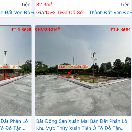
Tiện
82.3m²
Tiện
nh Đất Ven Đô→
Giá:
1.5-2 Tỉ
Đã Có Sổ
Thành Đất Ven Đô
T.N
58
CHƯƠNG MỸ
T.N
64
 Đất Phân Lô
Bất Động Sản Xuân Mai Bán Đất Phân Lô
Tô Đỗ Tận
Khu Vực Thủy Xuân Tiên Ô Tô Đỗ Tận