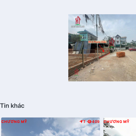
Tin khác
CHƯƠNG MỸ
T
409
CHƯƠNG MỸ