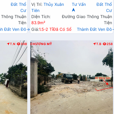
anh Liên Xã
Đất Sát Trục Chính Kinh Doanh Liên Xã
n
Đất Thổ
Vị Trí:
Thủy Xuân
Tư Vấn
Đất Thổ
Gần QL21A
Cư
Tiên
Cư
 Thông Thuận
Diện Tích:
Đường Giao Thông Thuận
Tiện
83.9m²
Tiện
nh Đất Ven Đô→
Giá:
1.5-2 Tỉ
Đã Có Sổ
Thành Đất Ven Đô
T.N
308
CHƯƠNG MỸ
T.B
258