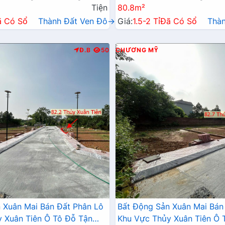
Tiện
80.8m²
ã Có Sổ
Thành Đất Ven Đô→
Giá:
1.5-2 Tỉ
Đã Có Sổ
Thà
Đ.B
50
CHƯƠNG MỸ
 Xuân Mai Bán Đất Phân Lô
Bất Động Sản Xuân Mai Bán
 Xuân Tiên Ô Tô Đỗ Tận
Khu Vực Thủy Xuân Tiên Ô 