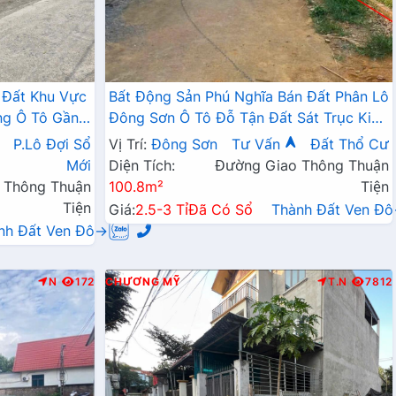
 Đất Khu Vực
Bất Động Sản Phú Nghĩa Bán Đất Phân Lô
ng Ô Tô Gần
Đông Sơn Ô Tô Đỗ Tận Đất Sát Trục Kinh
Doanh Ngay Gần QL6A Đang Triển Khai
P.Lô Đợi Sổ
Vị Trí:
Đông Sơn
Tư Vấn
Đất Thổ Cư
Mở Rộng
Mới
Diện Tích:
Đường Giao Thông Thuận
 Thông Thuận
100.8m²
Tiện
Tiện
Giá:
2.5-3 Tỉ
Đã Có Sổ
Thành Đất Ven Đ
nh Đất Ven Đô→
N
172
CHƯƠNG MỸ
T.N
7812