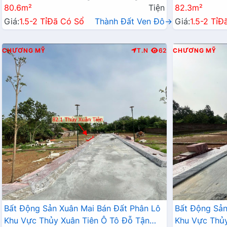
80.6m²
Tiện
82.3m²
Giá:
1.5-2 Tỉ
Đã Có Sổ
Thành Đất Ven Đô→
Giá:
1.5-2 Tỉ
Đ
CHƯƠNG MỸ
T.N
62
CHƯƠNG MỸ
Bất Động Sản Xuân Mai Bán Đất Phân Lô
Bất Động Sản
Khu Vực Thủy Xuân Tiên Ô Tô Đỗ Tận
Khu Vực Thủy