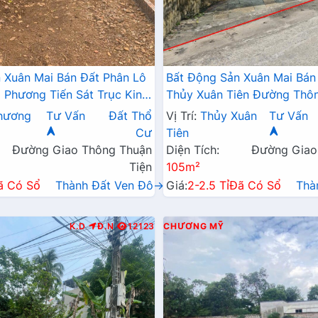
 Xuân Mai Bán Đất Phân Lô
Bất Động Sản Xuân Mai Bán
Phương Tiến Sát Trục Kinh
Thủy Xuân Tiên Đường Thô
Gần Hồ Miễu Thoáng Mát
Trục Kinh Doanh Liên Xã
hương
Tư Vấn
Đất Thổ
Vị Trí:
Thủy Xuân
Tư Vấn
Cư
Tiên
Đường Giao Thông Thuận
Diện Tích:
Đường Giao
Tiện
105m²
ã Có Sổ
Thành Đất Ven Đô→
Giá:
2-2.5 Tỉ
Đã Có Sổ
Thà
K.D
Đ.N
12123
CHƯƠNG MỸ