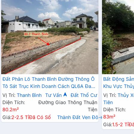
Đất Phân Lô Thanh Bình Đường Thông Ô
Bất Động Sản
Tô Sát Trục Kinh Doanh Cách QL6A Đang
Khu Vực Thủy
Mở Rộng Vài Trăm Mét
Đất Sát Trục
Vị Trí:
Thanh Bình
Tư Vấn
Đất Thổ Cư
Vị Trí:
Thủy X
Gần QL21A
Diện Tích:
Đường Giao Thông Thuận
Tiên
80.2m²
Tiện
Diện Tích:
83m²
Giá:
2-2.5 Tỉ
Đã Có Sổ
Thành Đất Ven Đô→
Giá:
1.5-2 Tỉ
Đ