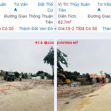
 Chính Kinh Doanh Liên Xã
Đất Sát Trục Chính Kinh Do
uân
Tư Vấn
Đất Thổ
Vị Trí:
Thủy Xuân
Tư Vấ
Gần QL21A
Cư
Tiên
Đường Giao Thông Thuận
Diện Tích:
Đường Giao
Tiện
82.7m²
ã Có Sổ
Thành Đất Ven Đô→
Giá:
1.5-2 Tỉ
Đã Có Sổ
Thà
T.B
234
CHƯƠNG MỸ