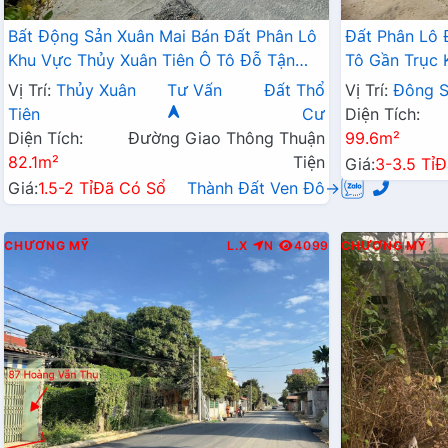
Bất Động Sản Xuân Mai Bán Đất Phân Lô
Đất Phân Lô
Khu Vực Thủy Xuân Tiên Ô Tô Đỗ Tận
Tô Gần Trục 
Đất Sát Trục Chính Kinh Doanh Liên Xã
Đang Triển K
Vị Trí:
Thủy Xuân
Tư Vấn
Đất Thổ
Vị Trí:
Đông 
Gần QL21A
Tiên
Cư
Diện Tích:
Diện Tích:
Đường Giao Thông Thuận
99.6m²
82.1m²
Tiện
Giá:
3-3.5 Tỉ
Đ
Giá:
1.5-2 Tỉ
Đã Có Sổ
Thành Đất Ven Đô→
CHƯƠNG MỸ
L.X
N
4099
CHƯƠNG MỸ