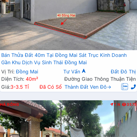
Bán Thửa Đất 40m Tại Đồng Mai Sát Trục Kinh Doanh
Gần Khu Dịch Vụ Sinh Thái Đồng Mai
Vị Trí:
Đồng Mai
Tư Vấn
Đất Đô Thị
Diện Tích:
40m²
Đường Giao Thông Thuận Tiện
Giá:
3-3.5 Tỉ
Đã Có Sổ
Thành Đất Ven Đô→
HÀ ĐÔNG
T.N
3575