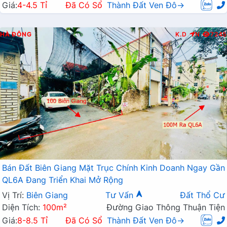
Giá:
4-4.5 Tỉ
Đã Có Sổ
Thành Đất Ven Đô→
HÀ ĐÔNG
K.D
N
7245
Bán Đất Biên Giang Mặt Trục Chính Kinh Doanh Ngay Gần
QL6A Đang Triển Khai Mở Rộng
Vị Trí:
Biên Giang
Tư Vấn
Đất Thổ Cư
Diện Tích:
100m²
Đường Giao Thông Thuận Tiện
Giá:
8-8.5 Tỉ
Đã Có Sổ
Thành Đất Ven Đô→