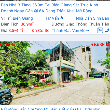
Bán Nhà 3 Tầng 36.9m Tại Biên Giang Sát Trục Kinh
Doanh Ngay Gần QL6A Đang Triển Khai Mở Rộng
Vị Trí:
Biên Giang
Tư Vấn
Nhà Dân Sinh Bán
Diện Tích:
36.9m²
Đường Giao Thông Thuận Tiện
Giá:
3.5-4 Tỉ
Đã Có Sổ
Thành Đất Ven Đô→
HÀ ĐÔNG
Đ.B
185
Bất Động Sản Chương Mỹ Bán Đất Đấu Giá Thờn Bơn