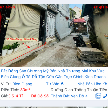
HÀ ĐÔNG
T
116
Bất Động Sản Chương Mỹ Bán Nhà Thương Mại Khu Vực
Biên Giang Ô Tô Đỗ Tận Cửa Gần Trục Chính Kinh Doanh
Vị Trí:
Biên Giang
Tư Vấn
Nhà Bán Liền Kề
Diện Tích:
30m²
Đường Giao Thông Thuận Tiện
Giá:
3.5-4 Tỉ
Đã Có Sổ
Thành Đất Ven Đô→