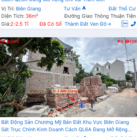
Vị Trí:
Biên Giang
Tư Vấn
Đất Thổ Cư
Diện Tích:
36m²
Đường Giao Thông Thuận Tiện
Giá:
2-2.5 Tỉ
Đã Có Sổ
Thành Đất Ven Đô→
HÀ ĐÔNG
N
109
Bất Động Sản Chương Mỹ Bán Đất Khu Vực Biên Giang
Sát Trục Chính Kinh Doanh Cách QL6A Đang Mở Rộng
Chỉ Vài Trăm Mét