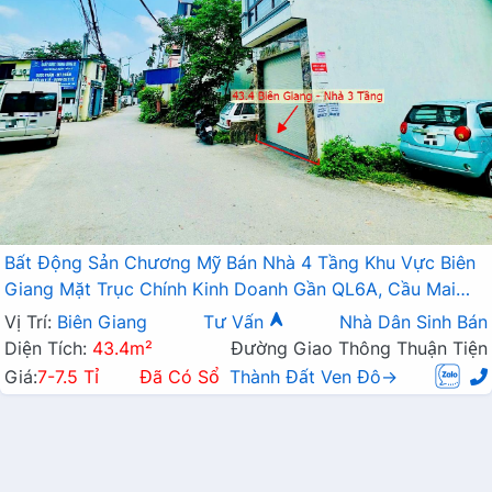
Bất Động Sản Chương Mỹ Bán Nhà 4 Tầng Khu Vực Biên
Giang Mặt Trục Chính Kinh Doanh Gần QL6A, Cầu Mai
Lĩnh Đang Mở Rộng
Vị Trí:
Biên Giang
Tư Vấn
Nhà Dân Sinh Bán
Diện Tích:
43.4m²
Đường Giao Thông Thuận Tiện
Giá:
7-7.5 Tỉ
Đã Có Sổ
Thành Đất Ven Đô→