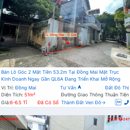
Bán Lô Góc 2 Mặt Tiền 53.2m Tại Đồng Mai Mặt Trục
Kinh Doanh Ngay Gần QL6A Đang Triển Khai Mở Rộng
Vị Trí:
Đồng Mai
Tư Vấn
Đất Đô Thị
Diện Tích:
51m²
Đường Giao Thông Thuận Tiện
Giá:
6-6.5 Tỉ
Đã Có Sổ
Thành Đất Ven Đô→
HÀ ĐÔNG
T.B
247