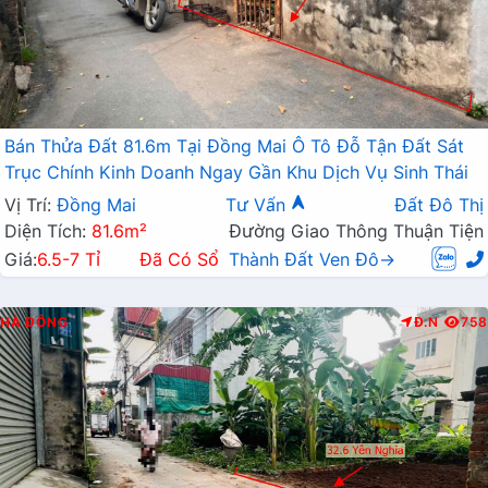
Bán Thửa Đất 81.6m Tại Đồng Mai Ô Tô Đỗ Tận Đất Sát
Trục Chính Kinh Doanh Ngay Gần Khu Dịch Vụ Sinh Thái
Vị Trí:
Đồng Mai
Tư Vấn
Đất Đô Thị
Diện Tích:
81.6m²
Đường Giao Thông Thuận Tiện
Giá:
6.5-7 Tỉ
Đã Có Sổ
Thành Đất Ven Đô→
HÀ ĐÔNG
Đ.N
758