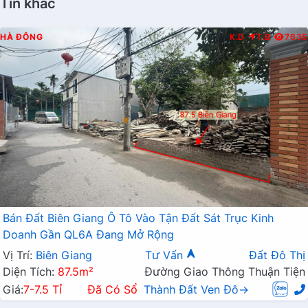
Tin khác
HÀ ĐÔNG
K.D
T.B
7635
Bán Đất Biên Giang Ô Tô Vào Tận Đất Sát Trục Kinh
Doanh Gần QL6A Đang Mở Rộng
Vị Trí:
Biên Giang
Tư Vấn
Đất Đô Thị
Diện Tích:
87.5m²
Đường Giao Thông Thuận Tiện
Giá:
7-7.5 Tỉ
Đã Có Sổ
Thành Đất Ven Đô→