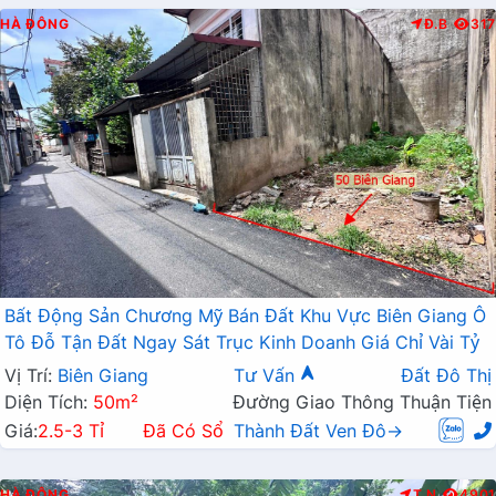
HÀ ĐÔNG
Đ.B
317
Bất Động Sản Chương Mỹ Bán Đất Khu Vực Biên Giang Ô
Tô Đỗ Tận Đất Ngay Sát Trục Kinh Doanh Giá Chỉ Vài Tỷ
Vị Trí:
Biên Giang
Tư Vấn
Đất Đô Thị
Diện Tích:
50m²
Đường Giao Thông Thuận Tiện
Giá:
2.5-3 Tỉ
Đã Có Sổ
Thành Đất Ven Đô→
HÀ ĐÔNG
T.N
4901