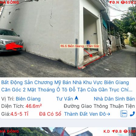
HÀ ĐÔNG
Đ.N
6583
Bất Động Sản Chương Mỹ Bán Nhà Khu Vực Biên Giang
Căn Góc 2 Mặt Thoáng Ô Tô Đỗ Tận Cửa Gần Trục Chính
Kinh Doanh
Vị Trí:
Biên Giang
Tư Vấn
Nhà Dân Sinh Bán
Diện Tích:
46.6m²
Đường Giao Thông Thuận Tiện
Giá:
4.5-5 Tỉ
Đã Có Sổ
Thành Đất Ven Đô→
HÀ ĐÔNG
K.D
Đ.B
356