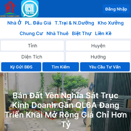
Đăng Nhập
Nhà Ở
PL. Đấu Giá
T.Trại & N.Dưỡng
Kho Xưởng
Chung Cư
Nhà Thuê
Biệt Thự
Liền Kề
Ký Gửi BĐS
Yêu Cầu Tư Vấn
Bán Đất Yên Nghĩa Sát Trục
Kinh Doanh Gần QL6A Đang
Triển Khai Mở Rộng Giá Chỉ Hơn
Tỷ