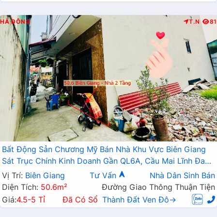
HÀ ĐÔNG
T.N
81
Bất Động Sản Chương Mỹ Bán Nhà Khu Vực Biên Giang
Sát Trục Chính Kinh Doanh Gần QL6A, Cầu Mai Lĩnh Đang
Mở Rộng
Vị Trí:
Biên Giang
Tư Vấn
Nhà Dân Sinh Bán
Diện Tích:
50.6m²
Đường Giao Thông Thuận Tiện
Giá:
4.5-5 Tỉ
Đã Có Sổ
Thành Đất Ven Đô→