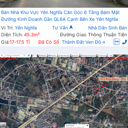
Bán Nhà Khu Vực Yên Nghĩa Căn Góc 6 Tầng Bám Mặt
Đường Kinh Doanh Gần QL6A Cạnh Bến Xe Yên Nghĩa
Vị Trí:
Yên Nghĩa
Tư Vấn
Nhà Dân Sinh Bán
Diện Tích:
45.3m²
Đường Giao Thông Thuận Tiện
Giá:
17-17.5 Tỉ
Đã Có Sổ
Thành Đất Ven Đô→
HÀ ĐÔNG
B
415