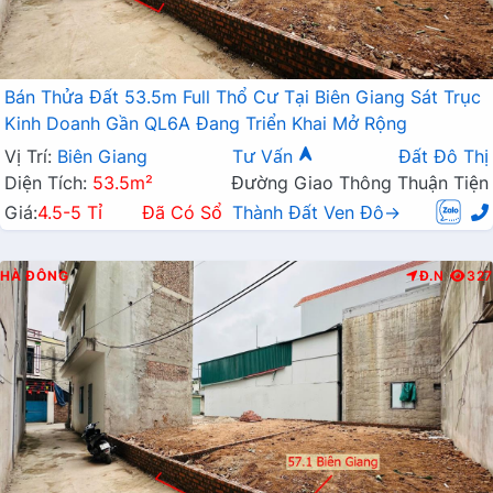
Bán Thửa Đất 53.5m Full Thổ Cư Tại Biên Giang Sát Trục
Kinh Doanh Gần QL6A Đang Triển Khai Mở Rộng
Vị Trí:
Biên Giang
Tư Vấn
Đất Đô Thị
Diện Tích:
53.5m²
Đường Giao Thông Thuận Tiện
Giá:
4.5-5 Tỉ
Đã Có Sổ
Thành Đất Ven Đô→
HÀ ĐÔNG
Đ.N
327