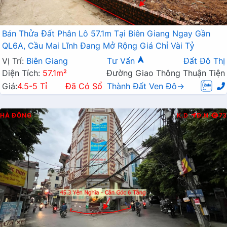
Bán Thửa Đất Phân Lô 57.1m Tại Biên Giang Ngay Gần
QL6A, Cầu Mai Lĩnh Đang Mở Rộng Giá Chỉ Vài Tỷ
Vị Trí:
Biên Giang
Tư Vấn
Đất Đô Thị
Diện Tích:
57.1m²
Đường Giao Thông Thuận Tiện
Giá:
4.5-5 Tỉ
Đã Có Sổ
Thành Đất Ven Đô→
HÀ ĐÔNG
K.D
Đ.N
73