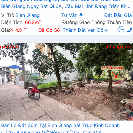
Biên Giang Ngay Sát QL6A, Cầu Mai Lĩnh Đang Triển Khai
Mở Rộng
Vị Trí:
Biên Giang
Tư Vấn
Đất Đấu Giá
Diện Tích:
66.2m²
Đường Giao Thông Thuận Tiện
Giá:
4-4.5 Tỉ
Đã Có Sổ
Thành Đất Ven Đô→
HÀ ĐÔNG
T.B
10713
Bán Lô Đất 36m Tại Biên Giang Sát Trục Kinh Doanh
Cách QL6A Đang Mở Rộng Chỉ Vài Trăm Mét