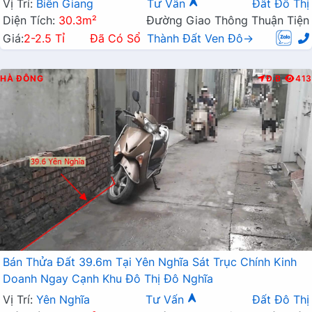
Vị Trí:
Biên Giang
Tư Vấn
Đất Đô Thị
Diện Tích:
30.3m²
Đường Giao Thông Thuận Tiện
Giá:
2-2.5 Tỉ
Đã Có Sổ
Thành Đất Ven Đô→
HÀ ĐÔNG
Đ.B
413
Bán Thửa Đất 39.6m Tại Yên Nghĩa Sát Trục Chính Kinh
Doanh Ngay Cạnh Khu Đô Thị Đô Nghĩa
Vị Trí:
Yên Nghĩa
Tư Vấn
Đất Đô Thị