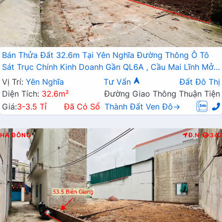
Bán Thửa Đất 32.6m Tại Yên Nghĩa Đường Thông Ô Tô
Sát Trục Chính Kinh Doanh Gần QL6A , Cầu Mai Lĩnh Mở
Rộng
Vị Trí:
Yên Nghĩa
Tư Vấn
Đất Đô Thị
Diện Tích:
32.6m²
Đường Giao Thông Thuận Tiện
Giá:
3-3.5 Tỉ
Đã Có Sổ
Thành Đất Ven Đô→
HÀ ĐÔNG
Đ.N
342