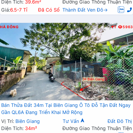
Diện Tích:
39.6m²
Đường Giao Thông Thuận Tiện
Giá:
6.5-7 Tỉ
Đã Có Sổ
Thành Đất Ven Đô→
HÀ ĐÔNG
T
5963
Bán Thửa Đất 34m Tại Biên Giang Ô Tô Đỗ Tận Đất Ngay
Gần QL6A Đang Triển Khai Mở Rộng
Vị Trí:
Biên Giang
Tư Vấn
Đất Đô Thị
Diện Tích:
34m²
Đường Giao Thông Thuận Tiện