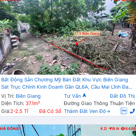
Bất Động Sản Chương Mỹ Bán Đất Khu Vực Biên Giang
Sát Trục Chính Kinh Doanh Gần QL6A, Cầu Mai Lĩnh Đang
Mở Rộng
Vị Trí:
Biên Giang
Tư Vấn
Đất Đô Thị
Diện Tích:
37.1m²
Đường Giao Thông Thuận Tiện
Giá:
2-2.5 Tỉ
Đã Có Sổ
Thành Đất Ven Đô→
HÀ ĐÔNG
K.D
Đ.N
6409