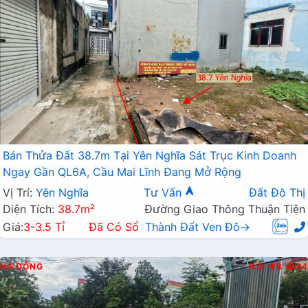
Bán Thửa Đất 38.7m Tại Yên Nghĩa Sát Trục Kinh Doanh
Ngay Gần QL6A, Cầu Mai Lĩnh Đang Mở Rộng
Vị Trí:
Yên Nghĩa
Tư Vấn
Đất Đô Thị
Diện Tích:
38.7m²
Đường Giao Thông Thuận Tiện
Giá:
3-3.5 Tỉ
Đã Có Sổ
Thành Đất Ven Đô→
HÀ ĐÔNG
K.D
B
84