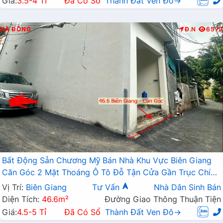
Giá:
3.5-4 Tỉ
Đã Có Sổ
Thành Đất Ven Đô→
HÀ ĐÔNG
Đ.N
6579
Bất Động Sản Chương Mỹ Bán Nhà Khu Vực Biên Giang
Căn Góc 2 Mặt Thoáng Ô Tô Đỗ Tận Cửa Gần Trục Chính
Kinh Doanh
Vị Trí:
Biên Giang
Tư Vấn
Nhà Dân Sinh Bán
Diện Tích:
46.6m²
Đường Giao Thông Thuận Tiện
Giá:
4.5-5 Tỉ
Đã Có Sổ
Thành Đất Ven Đô→