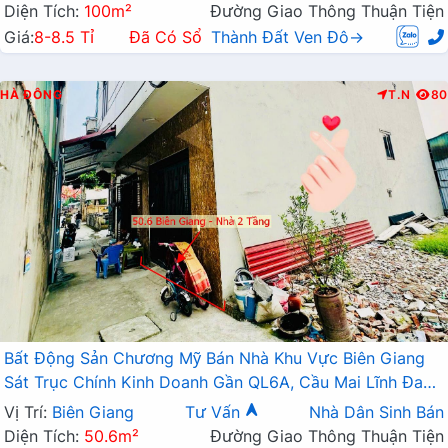
Diện Tích:
100m²
Đường Giao Thông Thuận Tiện
Giá:
8-8.5 Tỉ
Đã Có Sổ
Thành Đất Ven Đô→
HÀ ĐÔNG
T.N
80
Bất Động Sản Chương Mỹ Bán Nhà Khu Vực Biên Giang
Sát Trục Chính Kinh Doanh Gần QL6A, Cầu Mai Lĩnh Đang
Mở Rộng
Vị Trí:
Biên Giang
Tư Vấn
Nhà Dân Sinh Bán
Diện Tích:
50.6m²
Đường Giao Thông Thuận Tiện