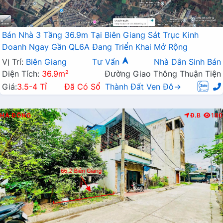
Bán Nhà 3 Tầng 36.9m Tại Biên Giang Sát Trục Kinh
Doanh Ngay Gần QL6A Đang Triển Khai Mở Rộng
Vị Trí:
Biên Giang
Tư Vấn
Nhà Dân Sinh Bán
Diện Tích:
36.9m²
Đường Giao Thông Thuận Tiện
Giá:
3.5-4 Tỉ
Đã Có Sổ
Thành Đất Ven Đô→
HÀ ĐÔNG
Đ.B
180