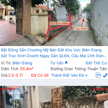
Bất Động Sản Chương Mỹ Bán Đất Khu Vực Biên Giang
Sát Trục Kinh Doanh Ngay Gần QL6A, Cầu Mai Lĩnh Đang
Mở Rộng
Vị Trí:
Biên Giang
Tư Vấn
Đất Thổ Cư
Diện Tích:
55.4m²
Đường Giao Thông Thuận Tiện
Giá:
2.5-3 Tỉ
Đã Có Sổ
Thành Đất Ven Đô→
HÀ ĐÔNG
Đ
127