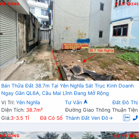
HÀ ĐÔNG
T.B
245
Bán Thửa Đất 38.7m Tại Yên Nghĩa Sát Trục Kinh Doanh
Ngay Gần QL6A, Cầu Mai Lĩnh Đang Mở Rộng
Vị Trí:
Yên Nghĩa
Tư Vấn
Đất Đô Thị
Diện Tích:
38.7m²
Đường Giao Thông Thuận Tiện
Giá:
3-3.5 Tỉ
Đã Có Sổ
Thành Đất Ven Đô→
HÀ ĐÔNG
K.D
B
82