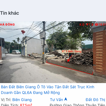
Tin khác
HÀ ĐÔNG
K.D
T.B
7631
Bán Đất Biên Giang Ô Tô Vào Tận Đất Sát Trục Kinh
Doanh Gần QL6A Đang Mở Rộng
Vị Trí:
Biên Giang
Tư Vấn
Đất Đô Thị
Diện Tích:
87.5m²
Đường Giao Thông Thuận Tiện