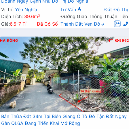
Doanh Ngay Cạnh Khu Đô Thị Đô Nghĩa
Vị Trí:
Yên Nghĩa
Tư Vấn
Đất Đô Thị
Diện Tích:
39.6m²
Đường Giao Thông Thuận Tiện
Giá:
6.5-7 Tỉ
Đã Có Sổ
Thành Đất Ven Đô→
HÀ ĐÔNG
T
5962
Bán Thửa Đất 34m Tại Biên Giang Ô Tô Đỗ Tận Đất Ngay
Gần QL6A Đang Triển Khai Mở Rộng