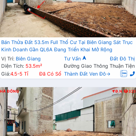
Bán Thửa Đất 53.5m Full Thổ Cư Tại Biên Giang Sát Trục
Kinh Doanh Gần QL6A Đang Triển Khai Mở Rộng
Vị Trí:
Biên Giang
Tư Vấn
Đất Đô Thị
Diện Tích:
53.5m²
Đường Giao Thông Thuận Tiện
Giá:
4.5-5 Tỉ
Đã Có Sổ
Thành Đất Ven Đô→
HÀ ĐÔNG
Đ.N
323