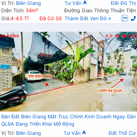
Vị Trí:
Biên Giang
Tư Vấn
Đất Đô Thị
Diện Tích:
34m²
Đường Giao Thông Thuận Tiện
Giá:
4-4.5 Tỉ
Đã Có Sổ
Thành Đất Ven Đô→
HÀ ĐÔNG
K.D
N
7245
Bán Đất Biên Giang Mặt Trục Chính Kinh Doanh Ngay Gần
QL6A Đang Triển Khai Mở Rộng
Vị Trí:
Biên Giang
Tư Vấn
Đất Thổ Cư