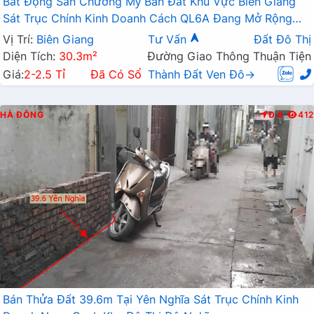
Bất Động Sản Chương Mỹ Bán Đất Khu Vực Biên Giang
Sát Trục Chính Kinh Doanh Cách QL6A Đang Mở Rộng
Chỉ Vài Trăm Mét
Vị Trí:
Biên Giang
Tư Vấn
Đất Đô Thị
Diện Tích:
30.3m²
Đường Giao Thông Thuận Tiện
Giá:
2-2.5 Tỉ
Đã Có Sổ
Thành Đất Ven Đô→
HÀ ĐÔNG
Đ.B
412
Bán Thửa Đất 39.6m Tại Yên Nghĩa Sát Trục Chính Kinh