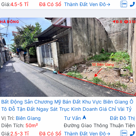
Giá:
4.5-5 Tỉ
Đã Có Sổ
Thành Đất Ven Đô→
HÀ ĐÔNG
Đ.B
316
Bất Động Sản Chương Mỹ Bán Đất Khu Vực Biên Giang Ô
Tô Đỗ Tận Đất Ngay Sát Trục Kinh Doanh Giá Chỉ Vài Tỷ
Vị Trí:
Biên Giang
Tư Vấn
Đất Đô Thị
Diện Tích:
50m²
Đường Giao Thông Thuận Tiện
Giá:
2.5-3 Tỉ
Đã Có Sổ
Thành Đất Ven Đô→