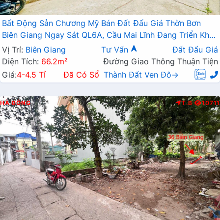
Bất Động Sản Chương Mỹ Bán Đất Đấu Giá Thờn Bơn
Biên Giang Ngay Sát QL6A, Cầu Mai Lĩnh Đang Triển Khai
Mở Rộng
Vị Trí:
Biên Giang
Tư Vấn
Đất Đấu Giá
Diện Tích:
66.2m²
Đường Giao Thông Thuận Tiện
Giá:
4-4.5 Tỉ
Đã Có Sổ
Thành Đất Ven Đô→
HÀ ĐÔNG
T.B
10711