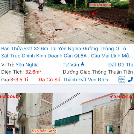
Bán Thửa Đất 32.6m Tại Yên Nghĩa Đường Thông Ô Tô
Sát Trục Chính Kinh Doanh Gần QL6A , Cầu Mai Lĩnh Mở
Rộng
Vị Trí:
Yên Nghĩa
Tư Vấn
Đất Đô Thị
Diện Tích:
32.6m²
Đường Giao Thông Thuận Tiện
Giá:
3-3.5 Tỉ
Đã Có Sổ
Thành Đất Ven Đô→
HÀ ĐÔNG
Đ.N
340