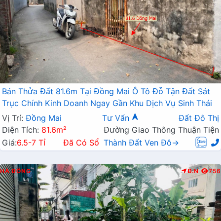
Bán Thửa Đất 81.6m Tại Đồng Mai Ô Tô Đỗ Tận Đất Sát
Trục Chính Kinh Doanh Ngay Gần Khu Dịch Vụ Sinh Thái
Vị Trí:
Đồng Mai
Tư Vấn
Đất Đô Thị
Diện Tích:
81.6m²
Đường Giao Thông Thuận Tiện
Giá:
6.5-7 Tỉ
Đã Có Sổ
Thành Đất Ven Đô→
HÀ ĐÔNG
Đ.N
756