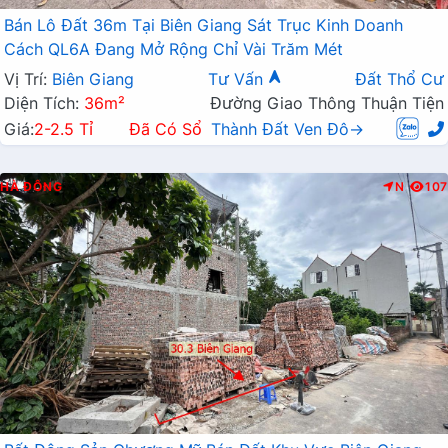
Bán Lô Đất 36m Tại Biên Giang Sát Trục Kinh Doanh
Cách QL6A Đang Mở Rộng Chỉ Vài Trăm Mét
Vị Trí:
Biên Giang
Tư Vấn
Đất Thổ Cư
Diện Tích:
36m²
Đường Giao Thông Thuận Tiện
Giá:
2-2.5 Tỉ
Đã Có Sổ
Thành Đất Ven Đô→
HÀ ĐÔNG
N
107