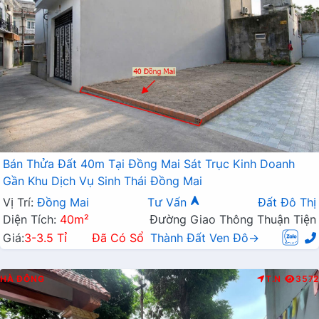
Bán Thửa Đất 40m Tại Đồng Mai Sát Trục Kinh Doanh
Gần Khu Dịch Vụ Sinh Thái Đồng Mai
Vị Trí:
Đồng Mai
Tư Vấn
Đất Đô Thị
Diện Tích:
40m²
Đường Giao Thông Thuận Tiện
Giá:
3-3.5 Tỉ
Đã Có Sổ
Thành Đất Ven Đô→
HÀ ĐÔNG
T.N
3572