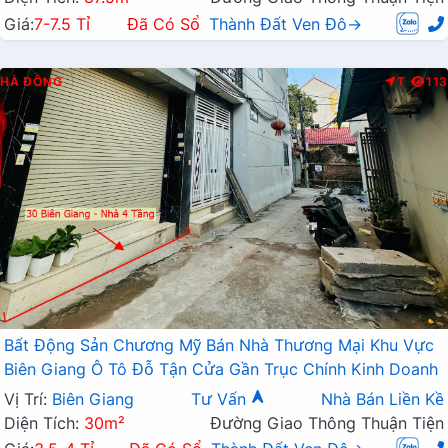
Giá:
7-7.5 Tỉ
Đã Có Sổ
Thành Đất Ven Đô→
HÀ ĐÔNG
T
113
Bất Động Sản Chương Mỹ Bán Nhà Thương Mại Khu Vực
Biên Giang Ô Tô Đỗ Tận Cửa Gần Trục Chính Kinh Doanh
Vị Trí:
Biên Giang
Tư Vấn
Nhà Bán Liền Kề
Diện Tích:
30m²
Đường Giao Thông Thuận Tiện