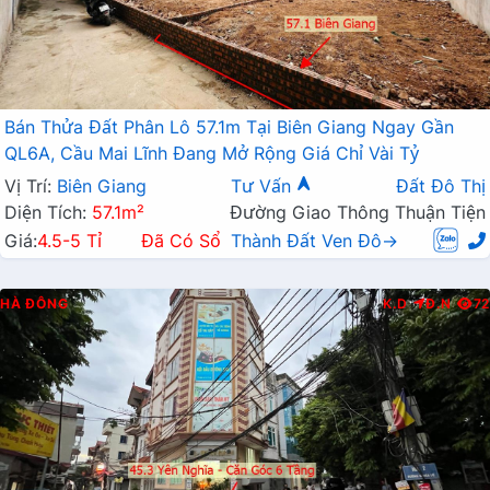
Bán Thửa Đất Phân Lô 57.1m Tại Biên Giang Ngay Gần
QL6A, Cầu Mai Lĩnh Đang Mở Rộng Giá Chỉ Vài Tỷ
Vị Trí:
Biên Giang
Tư Vấn
Đất Đô Thị
Diện Tích:
57.1m²
Đường Giao Thông Thuận Tiện
Giá:
4.5-5 Tỉ
Đã Có Sổ
Thành Đất Ven Đô→
HÀ ĐÔNG
K.D
Đ.N
72