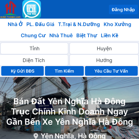
Đăng Nhập
Nhà Ở
PL. Đấu Giá
T.Trại & N.Dưỡng
Kho Xưởng
Chung Cư
Nhà Thuê
Biệt Thự
Liền Kề
Ký Gửi BĐS
Yêu Cầu Tư Vấn
Bán Đất Yên Nghĩa Hà Đông
Trục Chính Kinh Doanh Ngay
Gần Bến Xe Yên Nghĩa Hà Đông
Yên Nghĩa, Hà Đông