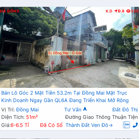
HÀ ĐÔNG
K.D
Đ.B
356
Bán Lô Góc 2 Mặt Tiền 53.2m Tại Đồng Mai Mặt Trục
Kinh Doanh Ngay Gần QL6A Đang Triển Khai Mở Rộng
Vị Trí:
Đồng Mai
Tư Vấn
Đất Đô Thị
Diện Tích:
51m²
Đường Giao Thông Thuận Tiện
Giá:
6-6.5 Tỉ
Đã Có Sổ
Thành Đất Ven Đô→