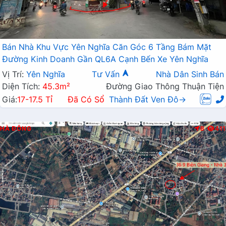
Bán Nhà Khu Vực Yên Nghĩa Căn Góc 6 Tầng Bám Mặt
Đường Kinh Doanh Gần QL6A Cạnh Bến Xe Yên Nghĩa
Vị Trí:
Yên Nghĩa
Tư Vấn
Nhà Dân Sinh Bán
Diện Tích:
45.3m²
Đường Giao Thông Thuận Tiện
Giá:
17-17.5 Tỉ
Đã Có Sổ
Thành Đất Ven Đô→
HÀ ĐÔNG
B
411