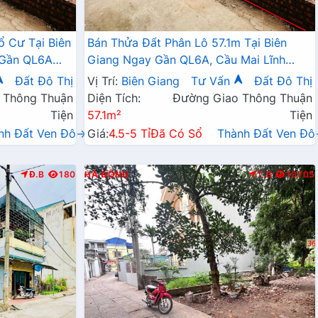
ổ Cư Tại Biên
Bán Thửa Đất Phân Lô 57.1m Tại Biên
 Gần QL6A
Giang Ngay Gần QL6A, Cầu Mai Lĩnh
Đang Mở Rộng Giá Chỉ Vài Tỷ
Đất Đô Thị
Vị Trí:
Biên Giang
Tư Vấn
Đất Đô Thị
 Thông Thuận
Diện Tích:
Đường Giao Thông Thuận
Tiện
57.1m²
Tiện
nh Đất Ven Đô→
Giá:
4.5-5 Tỉ
Đã Có Sổ
Thành Đất Ven Đ
Đ.B
180
HÀ ĐÔNG
T.B
10705