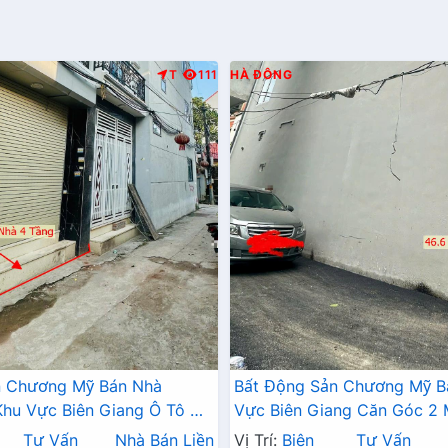
T
111
HÀ ĐÔNG
n Chương Mỹ Bán Nhà
Bất Động Sản Chương Mỹ B
hu Vực Biên Giang Ô Tô Đỗ
Vực Biên Giang Căn Góc 2
Trục Chính Kinh Doanh
Tô Đỗ Tận Cửa Gần Trục Ch
Tư Vấn
Nhà Bán Liền
Vị Trí:
Biên
Tư Vấn