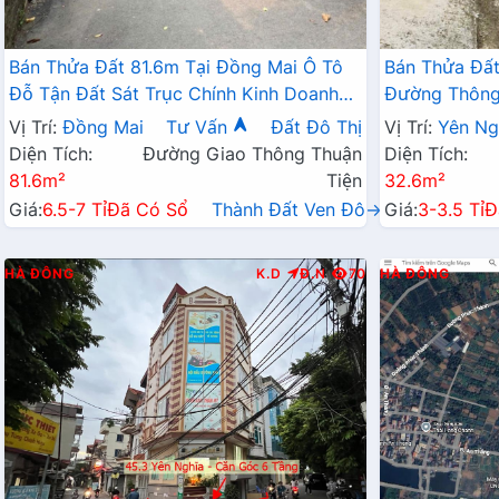
Bán Thửa Đất 81.6m Tại Đồng Mai Ô Tô
Bán Thửa Đất
Đỗ Tận Đất Sát Trục Chính Kinh Doanh
Đường Thông 
Ngay Gần Khu Dịch Vụ Sinh Thái
Doanh Gần QL
Vị Trí:
Đồng Mai
Tư Vấn
Đất Đô Thị
Vị Trí:
Yên Ng
Diện Tích:
Đường Giao Thông Thuận
Diện Tích:
81.6m²
Tiện
32.6m²
Giá:
6.5-7 Tỉ
Đã Có Sổ
Thành Đất Ven Đô→
Giá:
3-3.5 Tỉ
Đ
HÀ ĐÔNG
K.D
Đ.N
70
HÀ ĐÔNG