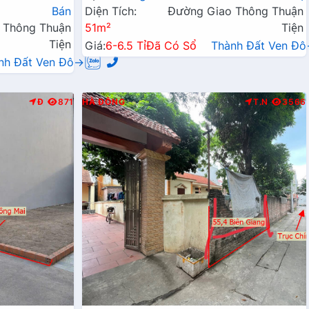
Bán
Diện Tích:
Đường Giao Thông Thuận
 Thông Thuận
51m²
Tiện
Tiện
Giá:
6-6.5 Tỉ
Đã Có Sổ
Thành Đất Ven Đ
nh Đất Ven Đô→
Đ
871
HÀ ĐÔNG
T.N
3566