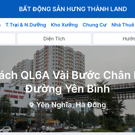
BẤT ĐỘNG SẢN HƯNG THÀNH LAND
á
T.Trại & N.Dưỡng
Kho Xưởng
Chung Cư
Nhà Thuê
Cách QL6A Vài Bước Chân 
Đường Yên Bình
Yên Nghĩa, Hà Đông