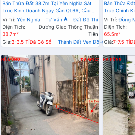
Bán Thửa Đất 38.7m Tại Yên Nghĩa Sát
Bán Thửa Đất
Trục Kinh Doanh Ngay Gần QL6A, Cầu
Trục Chính K
Mai Lĩnh Đang Mở Rộng
Sinh Thái Đồ
Vị Trí:
Yên Nghĩa
Tư Vấn
Đất Đô Thị
Vị Trí:
Đồng M
Diện Tích:
Đường Giao Thông Thuận
Diện Tích:
38.7m²
Tiện
65.5m²
Giá:
3-3.5 Tỉ
Đã Có Sổ
Thành Đất Ven Đô→
Giá:
7-7.5 Tỉ
Đ
HÀ ĐÔNG
Đ
127
HÀ ĐÔNG