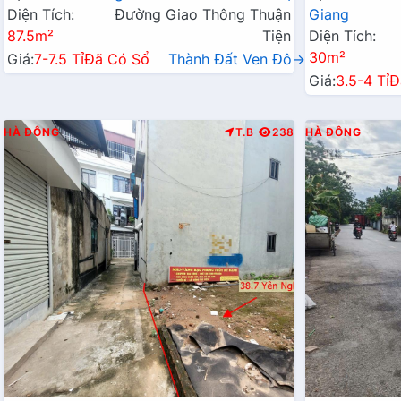
Diện Tích:
Đường Giao Thông Thuận
Giang
87.5m²
Tiện
Diện Tích:
30m²
Giá:
7-7.5 Tỉ
Đã Có Sổ
Thành Đất Ven Đô→
Giá:
3.5-4 Tỉ
Đ
HÀ ĐÔNG
T.B
238
HÀ ĐÔNG