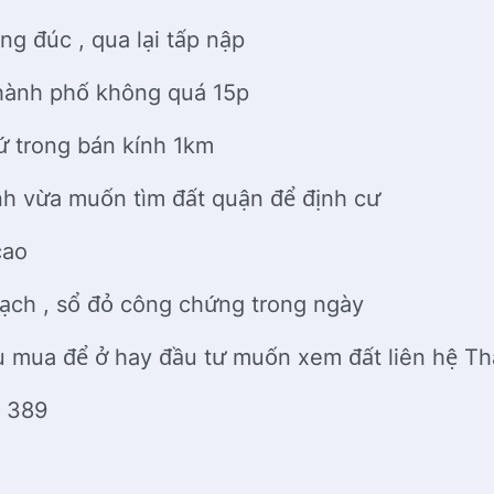
g đúc , qua lại tấp nập
thành phố không quá 15p
hứ trong bán kính 1km
ính vừa muốn tìm đất quận để định cư
cao
bạch , sổ đỏ công chứng trong ngày
u mua để ở hay đầu tư muốn xem đất liên hệ T
8 389