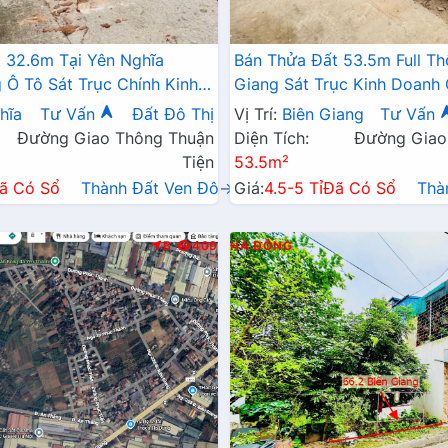
 32.6m Tại Yên Nghĩa
Bán Thửa Đất 53.5m Full Th
Ô Tô Sát Trục Chính Kinh
Giang Sát Trục Kinh Doanh
6A , Cầu Mai Lĩnh Mở Rộng
Đang Triển Khai Mở Rộng
hĩa
Tư Vấn
Đất Đô Thị
Vị Trí:
Biên Giang
Tư Vấn
Đường Giao Thông Thuận
Diện Tích:
Đường Giao
Tiện
53.5m²
ã Có Sổ
Thành Đất Ven Đô→
Giá:
4.5-5 Tỉ
Đã Có Sổ
Thà
B
409
HÀ ĐÔNG