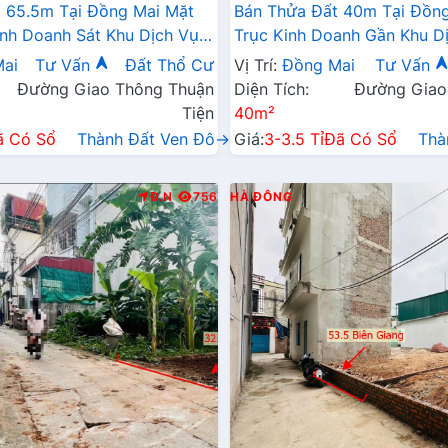
 65.5m Tại Đồng Mai Mặt
Bán Thửa Đất 40m Tại Đồng
inh Doanh Sát Khu Dịch Vụ
Trục Kinh Doanh Gần Khu Dị
ng Mai
Thái Đồng Mai
ai
Tư Vấn
Đất Thổ Cư
Vị Trí:
Đồng Mai
Tư Vấn
Đường Giao Thông Thuận
Diện Tích:
Đường Giao
Tiện
40m²
ã Có Sổ
Thành Đất Ven Đô→
Giá:
3-3.5 Tỉ
Đã Có Sổ
Thà
Đ.N
756
HÀ ĐÔNG