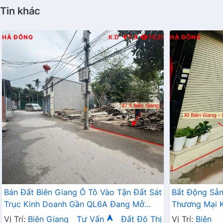
Tin khác
HÀ ĐÔNG
K.D
T.B
7621
HÀ ĐÔNG
Bán Đất Biên Giang Ô Tô Vào Tận Đất Sát
Bất Động Sả
Trục Kinh Doanh Gần QL6A Đang Mở
Thương Mại K
Rộng
Tận Cửa Gần 
Vị Trí:
Biên Giang
Tư Vấn
Đất Đô Thị
Vị Trí:
Biên