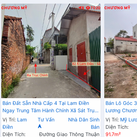
CHƯƠNG MỸ
B
7020
CHƯƠNG MỸ
Bán Đất Sẵn Nhà Cấp 4 Tại Lam Điền
Bán Lô Góc 3
Ngay Trung Tâm Hành Chính Xã Sát Trục
Lương Chương
Kinh Doanh Giá Chỉ Hơn 2 Tỷ
Đất Phân Lô
Vị Trí:
Lam
Tư Vấn
Nhà Dân Sinh
Vị Trí:
Mỹ Lư
Điền
Bán
Diện Tích:
Diện Tích:
Đường Giao Thông Thuận
91.7m²