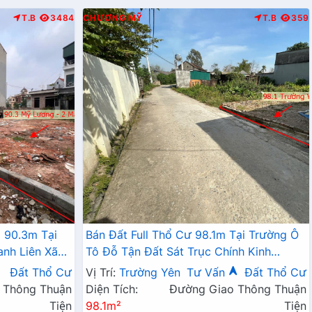
T.B
3484
CHƯƠNG MỸ
T.B
359
 90.3m Tại
Bán Đất Full Thổ Cư 98.1m Tại Trường Ô
anh Liên Xã
Tô Đỗ Tận Đất Sát Trục Chính Kinh
Doanh Giá Chỉ Hơn 2 Tỷ
Đất Thổ Cư
Vị Trí:
Trường Yên
Tư Vấn
Đất Thổ Cư
 Thông Thuận
Diện Tích:
Đường Giao Thông Thuận
Tiện
98.1m²
Tiện