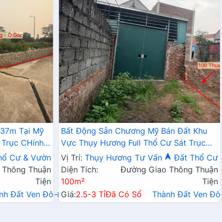
337m Tại Mỹ
Bất Động Sản Chương Mỹ Bán Đất Khu
 Trục CHính
Vực Thụy Hương Full Thổ Cư Sát Trục
Chính Kinh Doanh Liên Xã
hổ Cư & Vườn
Vị Trí:
Thụy Hương
Tư Vấn
Đất Thổ Cư
 Thông Thuận
Diện Tích:
Đường Giao Thông Thuận
Tiện
100m²
Tiện
nh Đất Ven Đô→
Giá:
2.5-3 Tỉ
Đã Có Sổ
Thành Đất Ven Đ