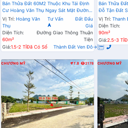
Bán Thửa Đất 60M2 Thuộc Khu Tái Định
Bán Thửa Đất
Cư Hoàng Văn Thụ Ngay Sát Mặt Đường
Đỗ Tận Đất S
Kinh Doanh QL21A
Liên Xã
Vị Trí:
Hoàng Văn
Tư Vấn
Đất Đấu
Vị Trí:
Thanh 
Thụ
Giá
Diện Tích:
Diện Tích:
Đường Giao Thông Thuận
90m²
60m²
Tiện
Giá:
2.5-3 Tỉ
Đ
Giá:
1.5-2 Tỉ
Đã Có Sổ
Thành Đất Ven Đô→
CHƯƠNG MỸ
T.B
2178
CHƯƠNG MỸ