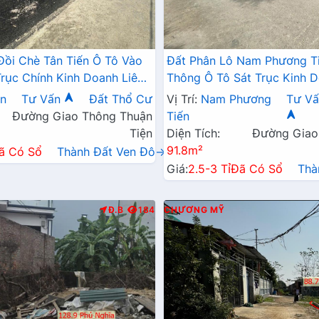
Đồi Chè Tân Tiến Ô Tô Vào
Đất Phân Lô Nam Phương T
Trục Chính Kinh Doanh Liên
Thông Ô Tô Sát Trục Kinh D
 QL21A
Ngay Gần QL21A
ến
Tư Vấn
Đất Thổ Cư
Vị Trí:
Nam Phương
Tư Vấ
Đường Giao Thông Thuận
Tiến
Tiện
Diện Tích:
Đường Giao
91.8m²
ã Có Sổ
Thành Đất Ven Đô→
Giá:
2.5-3 Tỉ
Đã Có Sổ
Thà
Đ.B
184
CHƯƠNG MỸ