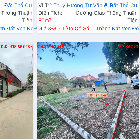
Kinh Doanh Liên Huyện
Đất Thổ Cư
Vị Trí:
Thụy Hương
Tư Vấn
Đất Thổ Cư
 Thông Thuận
Diện Tích:
Đường Giao Thông Thuận
Tiện
80m²
Tiện
nh Đất Ven Đô→
Giá:
3-3.5 Tỉ
Đã Có Sổ
Thành Đất Ven Đ
K.D
Đ
3404
CHƯƠNG MỸ
T
758