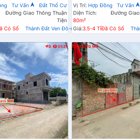
Xã Gần Đường TL419
Đường Kinh Doanh TL419
ồng
Tư Vấn
Đất Thổ Cư
Vị Trí:
Hợp Đồng
Tư Vấn
Đường Giao Thông Thuận
Diện Tích:
Đường Giao
Tiện
80m²
ã Có Sổ
Thành Đất Ven Đô→
Giá:
3.5-4 Tỉ
Đã Có Sổ
Thà
B
3525
CHƯƠNG MỸ