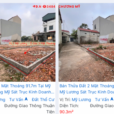
Đ.N
3484
CHƯƠNG MỸ
 Mặt Thoáng 91.7m Tại Mỹ
Bán Thửa Đất 2 Mặt Thoáng
 Mỹ Sát Trục Kinh Doanh -
Mỹ Lương Sát Trục Kinh Do
 Mỹ Lương Chương Mỹ
Giá Chỉ Hơn Tỷ
ơng
Tư Vấn
Đất Thổ Cư
Vị Trí:
Mỹ Lương
Tư Vấn
Đường Giao Thông Thuận
Diện Tích:
Đường Giao
Tiện
90.3m²