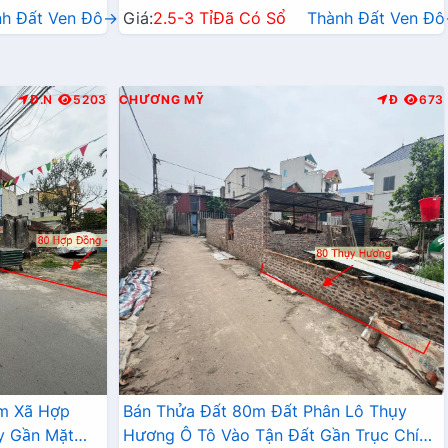
nh Đất Ven Đô→
Giá:
2.5-3 Tỉ
Đã Có Sổ
Thành Đất Ven Đ
Đ.N
5203
CHƯƠNG MỸ
Đ
673
âm Xã Hợp
Bán Thửa Đất 80m Đất Phân Lô Thụy
y Gần Mặt
Hương Ô Tô Vào Tận Đất Gần Trục Chính