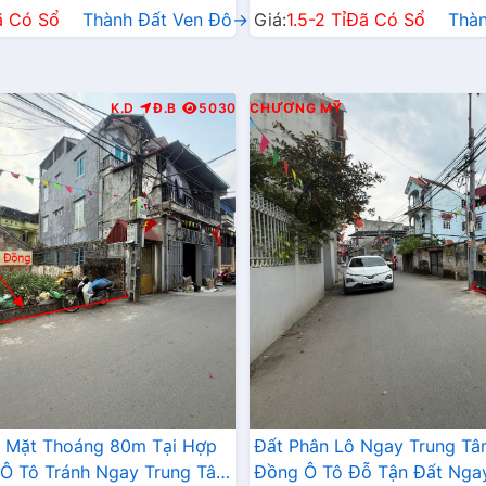
ã Có Sổ
Thành Đất Ven Đô→
Giá:
1.5-2 Tỉ
Đã Có Sổ
Thà
K.D
Đ.B
5030
CHƯƠNG MỸ
2 Mặt Thoáng 80m Tại Hợp
Đất Phân Lô Ngay Trung T
Ô Tô Tránh Ngay Trung Tâm
Đồng Ô Tô Đỗ Tận Đất Nga