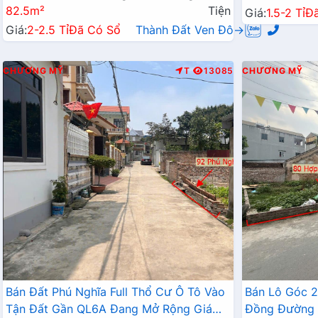
82.5m²
Tiện
Giá:
1.5-2 Tỉ
Đ
Giá:
2-2.5 Tỉ
Đã Có Sổ
Thành Đất Ven Đô→
CHƯƠNG MỸ
T
13085
CHƯƠNG MỸ
Bán Đất Phú Nghĩa Full Thổ Cư Ô Tô Vào
Bán Lô Góc 
Tận Đất Gần QL6A Đang Mở Rộng Giá
Đồng Đường 