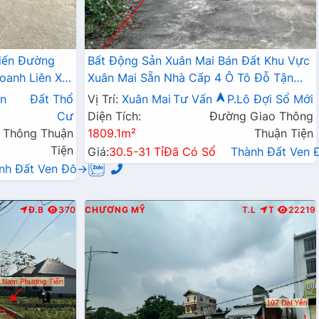
iến Đường
Bất Động Sản Xuân Mai Bán Đất Khu Vực
oanh Liên Xã
Xuân Mai Sẵn Nhà Cấp 4 Ô Tô Đỗ Tận
Đất Làn 2 Đường QL6A
n
Đất Thổ
Vị Trí:
Xuân Mai
Tư Vấn
P.Lô Đợi Sổ Mới
Cư
Diện Tích:
Đường Giao Thông
 Thông Thuận
1809.1m²
Thuận Tiện
Tiện
Giá:
30.5-31 Tỉ
Đã Có Sổ
Thành Đất Ven
nh Đất Ven Đô→
Đ.B
370
CHƯƠNG MỸ
T.L
T
22219