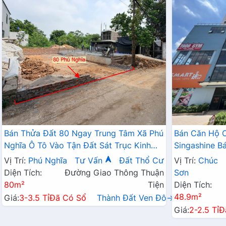
Bán Thửa Đất 80 Ngay Trung Tâm Xã Phú
Bán Căn Hộ 
Nghĩa Ô Tô Vào Tận Đất Sát Trục Kinh
Singashine 
Doanh Gần KCN Phú Nghĩa
Hợp Cho Hộ G
Vị Trí:
Phú Nghĩa
Tư Vấn
Đất Thổ Cư
Vị Trí:
Chúc
Diện Tích:
Đường Giao Thông Thuận
Sơn
80m²
Tiện
Diện Tích:
48.9m²
Giá:
3-3.5 Tỉ
Đã Có Sổ
Thành Đất Ven Đô→
Giá:
2-2.5 Tỉ
Đ