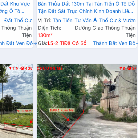
 Đất Khu Vực
Bán Thửa Đất 130m Tại Tân Tiến Ô Tô Đỗ
ờng Ô Tô
Tận Đất Sát Trục Chính Kinh Doanh Liên
Doanh Liên Xã
Xã
Đất Thổ Cư
Vị Trí:
Tân Tiến
Tư Vấn
Thổ Cư & Vườn
 Thông Thuận
Diện Tích:
Đường Giao Thông Thuận
Tiện
130m²
Tiện
nh Đất Ven Đô→
Giá:
1.5-2 Tỉ
Đã Có Sổ
Thành Đất Ven Đô
T.N
438
CHƯƠNG MỸ
Đ
57