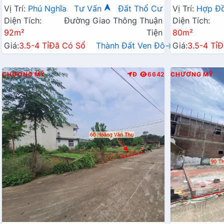
Chỉ Vài Tỷ
Hành Chính 
Vị Trí:
Phú Nghĩa
Tư Vấn
Đất Thổ Cư
Vị Trí:
Hợp Đ
Diện Tích:
Đường Giao Thông Thuận
Diện Tích:
92m²
Tiện
80m²
Giá:
3.5-4 Tỉ
Đã Có Sổ
Thành Đất Ven Đô→
Giá:
3.5-4 Tỉ
Đ
CHƯƠNG MỸ
Đ
6642
CHƯƠNG MỸ