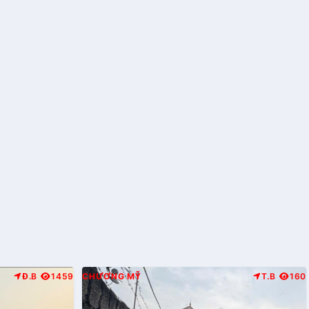
Đ.B
1459
CHƯƠNG MỸ
T.B
160