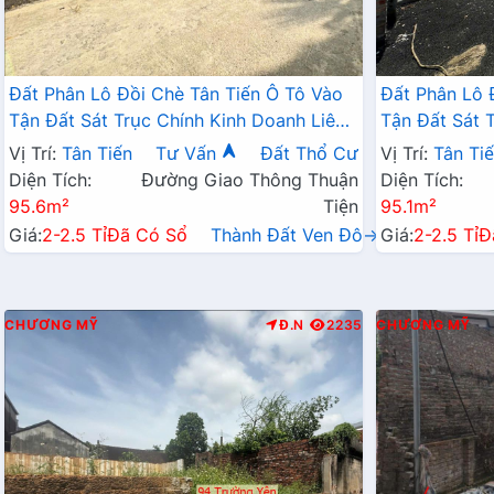
Đất Phân Lô Đồi Chè Tân Tiến Ô Tô Vào
Đất Phân Lô 
Tận Đất Sát Trục Chính Kinh Doanh Liên
Tận Đất Sát 
Xã Ngay Gần QL21A
Xã Ngay Gần
Vị Trí:
Tân Tiến
Tư Vấn
Đất Thổ Cư
Vị Trí:
Tân Ti
Diện Tích:
Đường Giao Thông Thuận
Diện Tích:
95.6m²
Tiện
95.1m²
Giá:
2-2.5 Tỉ
Đã Có Sổ
Thành Đất Ven Đô→
Giá:
2-2.5 Tỉ
Đ
CHƯƠNG MỸ
Đ.N
2235
CHƯƠNG MỸ