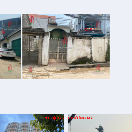
Đ
375
CHƯƠNG MỸ