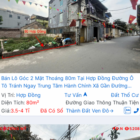
Bán Lô Góc 2 Mặt Thoáng 80m Tại Hợp Đồng Đường Ô
Tô Tránh Ngay Trung Tâm Hành Chính Xã Gần Đường
TL419
Vị Trí:
Hợp Đồng
Tư Vấn
Đất Thổ Cư
Diện Tích:
80m²
Đường Giao Thông Thuận Tiện
Giá:
3.5-4 Tỉ
Đã Có Sổ
Thành Đất Ven Đô→
CHƯƠNG MỸ
Đ.N
5208