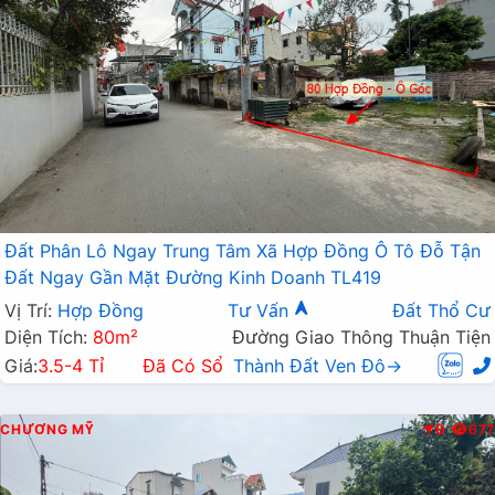
Đất Phân Lô Ngay Trung Tâm Xã Hợp Đồng Ô Tô Đỗ Tận
Đất Ngay Gần Mặt Đường Kinh Doanh TL419
Vị Trí:
Hợp Đồng
Tư Vấn
Đất Thổ Cư
Diện Tích:
80m²
Đường Giao Thông Thuận Tiện
Giá:
3.5-4 Tỉ
Đã Có Sổ
Thành Đất Ven Đô→
CHƯƠNG MỸ
Đ
677