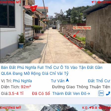
CHƯƠNG MỸ
T
13104
Bán Đất Phú Nghĩa Full Thổ Cư Ô Tô Vào Tận Đất Gần
QL6A Đang Mở Rộng Giá Chỉ Vài Tỷ
Vị Trí:
Phú Nghĩa
Tư Vấn
Đất Thổ Cư
Diện Tích:
92m²
Đường Giao Thông Thuận Tiện
Giá:
3.5-4 Tỉ
Đã Có Sổ
Thành Đất Ven Đô→
CHƯƠNG MỸ
K.D
Đ.B
5038