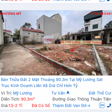
CHƯƠNG MỸ
T.B
3491
Bán Thửa Đất 2 Mặt Thoáng 90.3m Tại Mỹ Lương Sát
Trục Kinh Doanh Liên Xã Giá Chỉ Hơn Tỷ
Vị Trí:
Mỹ Lương
Tư Vấn
Đất Thổ Cư
Diện Tích:
90.3m²
Đường Giao Thông Thuận Tiện
Giá:
1.5-2 Tỉ
Đã Có Sổ
Thành Đất Ven Đô→