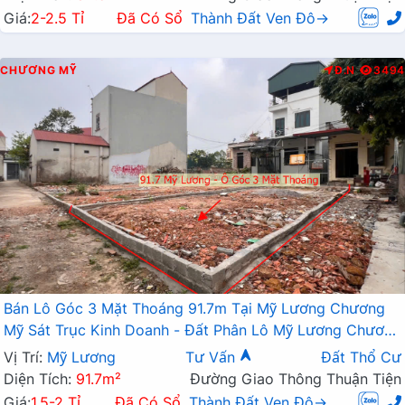
Giá:
2-2.5 Tỉ
Đã Có Sổ
Thành Đất Ven Đô→
CHƯƠNG MỸ
Đ.N
3494
Bán Lô Góc 3 Mặt Thoáng 91.7m Tại Mỹ Lương Chương
Mỹ Sát Trục Kinh Doanh - Đất Phân Lô Mỹ Lương Chương
Mỹ
Vị Trí:
Mỹ Lương
Tư Vấn
Đất Thổ Cư
Diện Tích:
91.7m²
Đường Giao Thông Thuận Tiện
Giá:
1.5-2 Tỉ
Đã Có Sổ
Thành Đất Ven Đô→