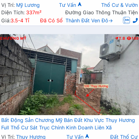
Vị Trí:
Mỹ Lương
Tư Vấn
Thổ Cư & Vườn
Diện Tích:
337m²
Đường Giao Thông Thuận Tiện
Giá:
3.5-4 Tỉ
Đã Có Sổ
Thành Đất Ven Đô→
CHƯƠNG MỸ
T.B
168
Bất Động Sản Chương Mỹ Bán Đất Khu Vực Thụy Hương
Full Thổ Cư Sát Trục Chính Kinh Doanh Liên Xã
Vị Trí:
Thụy Hương
Tư Vấn
Đất Thổ Cư