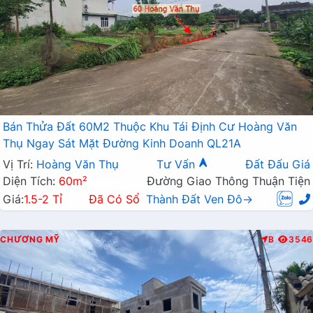
Bán Thửa Đất 60M2 Thuộc Khu Tái Định Cư Hoàng Văn
Thụ Ngay Sát Mặt Đường Kinh Doanh QL21A
Vị Trí:
Hoàng Văn Thụ
Tư Vấn
Đất Đấu Giá
Diện Tích:
60m²
Đường Giao Thông Thuận Tiện
Giá:
1.5-2 Tỉ
Đã Có Sổ
Thành Đất Ven Đô→
CHƯƠNG MỸ
B
3546