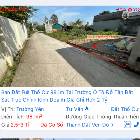
CHƯƠNG MỸ
T.B
372
Bán Đất Full Thổ Cư 98.1m Tại Trường Ô Tô Đỗ Tận Đất
Sát Trục Chính Kinh Doanh Giá Chỉ Hơn 2 Tỷ
Vị Trí:
Trường Yên
Tư Vấn
Đất Thổ Cư
Diện Tích:
98.1m²
Đường Giao Thông Thuận Tiện
Giá:
2.5-3 Tỉ
Đã Có Sổ
Thành Đất Ven Đô→