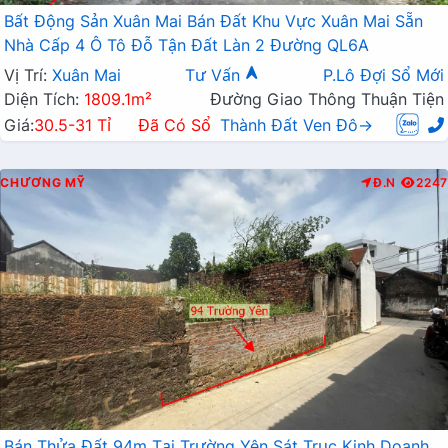
Bất Động Sản Xuân Mai Bán Đất Khu Vực Xuân Mai Sẵn
Nhà Cấp 4 Ô Tô Đỗ Tận Đất Làn 2 Đường QL6A
Vị Trí:
Xuân Mai
Tư Vấn
P.Lô Đợi Sổ Mới
Diện Tích:
1809.1m²
Đường Giao Thông Thuận Tiện
Giá:
30.5-31 Tỉ
Đã Có Sổ
Thành Đất Ven Đô→
CHƯƠNG MỸ
Đ.N
2247
Bán Thửa Đất 94m Tại Trường Yên Sát Trục Kinh Doanh