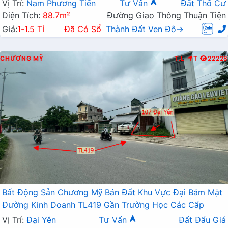
Vị Trí:
Nam Phương Tiến
Tư Vấn
Đất Thổ Cư
Diện Tích:
88.7m²
Đường Giao Thông Thuận Tiện
Giá:
1-1.5 Tỉ
Đã Có Sổ
Thành Đất Ven Đô→
CHƯƠNG MỸ
T.L
T
22228
Bất Động Sản Chương Mỹ Bán Đất Khu Vực Đại Bám Mặt
Đường Kinh Doanh TL419 Gần Trường Học Các Cấp
Vị Trí:
Đại Yên
Tư Vấn
Đất Đấu Giá