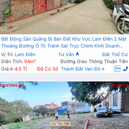
Bất Động Sản Quảng Bị Bán Đất Khu Vực Lam Điền 2 Mặt
Thoáng Đường Ô Tô Tránh Sát Trục Chính Kinh Doanh
Liên Xã
Vị Trí:
Lam Điền
Tư Vấn
Đất Thổ Cư
Diện Tích:
94m²
Đường Giao Thông Thuận Tiện
Giá:
4-4.5 Tỉ
Đã Có Sổ
Thành Đất Ven Đô→
CHƯƠNG MỸ
T
778