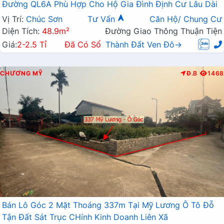
Đường QL6A Phù Hợp Cho Hộ Gia Đình Định Cư Lâu Dài
Vị Trí:
Chúc Sơn
Tư Vấn
Căn Hộ/ Chung Cư
Diện Tích:
48.9m²
Đường Giao Thông Thuận Tiện
Giá:
2-2.5 Tỉ
Đã Có Sổ
Thành Đất Ven Đô→
CHƯƠNG MỸ
Đ.B
1468
Bán Lô Góc 2 Mặt Thoáng 337m Tại Mỹ Lương Ô Tô Đỗ
Tận Đất Sát Trục CHính Kinh Doanh Liên Xã