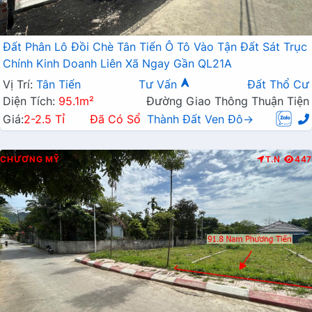
Đất Phân Lô Đồi Chè Tân Tiến Ô Tô Vào Tận Đất Sát Trục
Chính Kinh Doanh Liên Xã Ngay Gần QL21A
Vị Trí:
Tân Tiến
Tư Vấn
Đất Thổ Cư
Diện Tích:
95.1m²
Đường Giao Thông Thuận Tiện
Giá:
2-2.5 Tỉ
Đã Có Sổ
Thành Đất Ven Đô→
CHƯƠNG MỸ
T.N
447