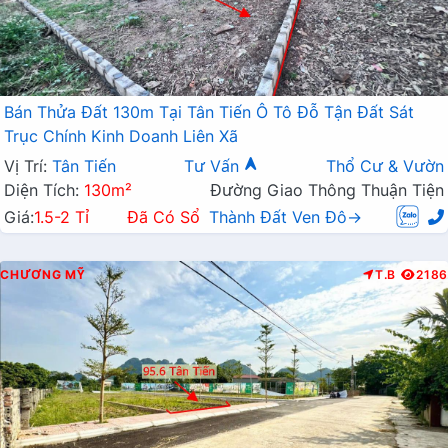
Bán Thửa Đất 130m Tại Tân Tiến Ô Tô Đỗ Tận Đất Sát
Trục Chính Kinh Doanh Liên Xã
Vị Trí:
Tân Tiến
Tư Vấn
Thổ Cư & Vườn
Diện Tích:
130m²
Đường Giao Thông Thuận Tiện
Giá:
1.5-2 Tỉ
Đã Có Sổ
Thành Đất Ven Đô→
CHƯƠNG MỸ
T.B
2186