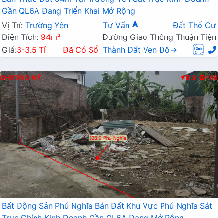
Gần QL6A Đang Triển Khai Mở Rộng
Vị Trí:
Trường Yên
Tư Vấn
Đất Thổ Cư
Diện Tích:
94m²
Đường Giao Thông Thuận Tiện
Giá:
3-3.5 Tỉ
Đã Có Sổ
Thành Đất Ven Đô→
CHƯƠNG MỸ
Đ.B
196
Bất Động Sản Phú Nghĩa Bán Đất Khu Vực Phú Nghĩa Sát
Trục Chính Kinh Doanh Gần QL6A Đang Mở Rộng