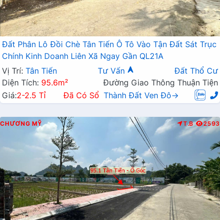
Đất Phân Lô Đồi Chè Tân Tiến Ô Tô Vào Tận Đất Sát Trục
Chính Kinh Doanh Liên Xã Ngay Gần QL21A
Vị Trí:
Tân Tiến
Tư Vấn
Đất Thổ Cư
Diện Tích:
95.6m²
Đường Giao Thông Thuận Tiện
Giá:
2-2.5 Tỉ
Đã Có Sổ
Thành Đất Ven Đô→
CHƯƠNG MỸ
T.B
2593