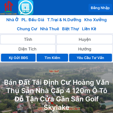
Đăng Nhập
Nhà Ở
PL. Đấu Giá
T.Trại & N.Dưỡng
Kho Xưởng
Chung Cư
Nhà Thuê
Biệt Thự
Liền Kề
Ký Gửi BĐS
Yêu Cầu Tư Vấn
Bán Đất Tái Định Cư Hoàng Văn
Thụ Sẵn Nhà Cấp 4 120m Ô Tô
Đỗ Tận Cửa Gần Sân Golf
Skylake