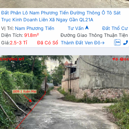
Đất Phân Lô Nam Phương Tiến Đường Thông Ô Tô Sát
Trục Kinh Doanh Liên Xã Ngay Gần QL21A
Vị Trí:
Nam Phương Tiến
Tư Vấn
Đất Thổ Cư
Diện Tích:
91.8m²
Đường Giao Thông Thuận Tiện
Giá:
2.5-3 Tỉ
Đã Có Sổ
Thành Đất Ven Đô→
CHƯƠNG MỸ
Đ
64