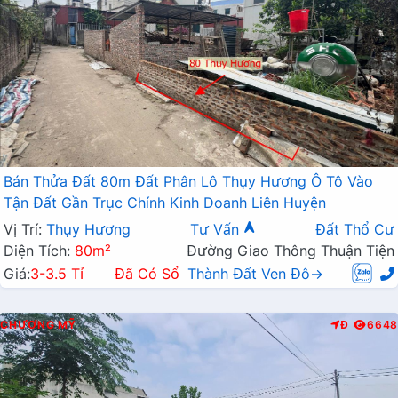
Bán Thửa Đất 80m Đất Phân Lô Thụy Hương Ô Tô Vào
Tận Đất Gần Trục Chính Kinh Doanh Liên Huyện
Vị Trí:
Thụy Hương
Tư Vấn
Đất Thổ Cư
Diện Tích:
80m²
Đường Giao Thông Thuận Tiện
Giá:
3-3.5 Tỉ
Đã Có Sổ
Thành Đất Ven Đô→
CHƯƠNG MỸ
Đ
6648