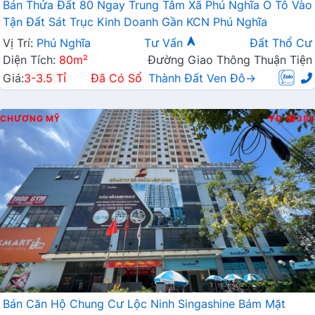
Bán Thửa Đất 80 Ngay Trung Tâm Xã Phú Nghĩa Ô Tô Vào
Tận Đất Sát Trục Kinh Doanh Gần KCN Phú Nghĩa
Vị Trí:
Phú Nghĩa
Tư Vấn
Đất Thổ Cư
Diện Tích:
80m²
Đường Giao Thông Thuận Tiện
Giá:
3-3.5 Tỉ
Đã Có Sổ
Thành Đất Ven Đô→
CHƯƠNG MỸ
Đ
385
Bán Căn Hộ Chung Cư Lộc Ninh Singashine Bám Mặt