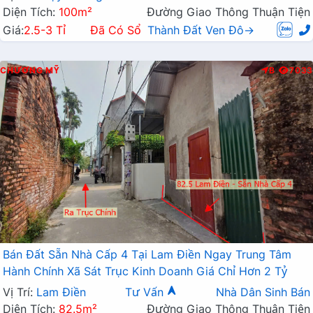
Diện Tích:
100m²
Đường Giao Thông Thuận Tiện
Giá:
2.5-3 Tỉ
Đã Có Sổ
Thành Đất Ven Đô→
CHƯƠNG MỸ
B
7033
Bán Đất Sẵn Nhà Cấp 4 Tại Lam Điền Ngay Trung Tâm
Hành Chính Xã Sát Trục Kinh Doanh Giá Chỉ Hơn 2 Tỷ
Vị Trí:
Lam Điền
Tư Vấn
Nhà Dân Sinh Bán
Diện Tích:
82.5m²
Đường Giao Thông Thuận Tiện