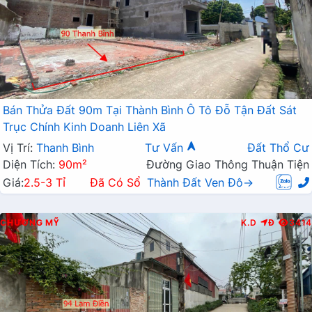
Bán Thửa Đất 90m Tại Thành Bình Ô Tô Đỗ Tận Đất Sát
Trục Chính Kinh Doanh Liên Xã
Vị Trí:
Thanh Bình
Tư Vấn
Đất Thổ Cư
Diện Tích:
90m²
Đường Giao Thông Thuận Tiện
Giá:
2.5-3 Tỉ
Đã Có Sổ
Thành Đất Ven Đô→
CHƯƠNG MỸ
K.D
Đ
3414