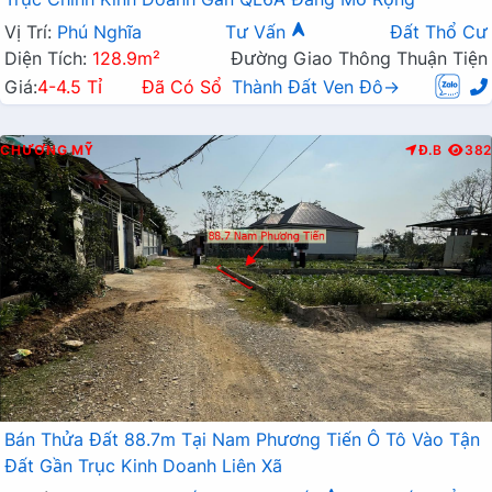
Vị Trí:
Phú Nghĩa
Tư Vấn
Đất Thổ Cư
Diện Tích:
128.9m²
Đường Giao Thông Thuận Tiện
Giá:
4-4.5 Tỉ
Đã Có Sổ
Thành Đất Ven Đô→
CHƯƠNG MỸ
Đ.B
382
Bán Thửa Đất 88.7m Tại Nam Phương Tiến Ô Tô Vào Tận
Đất Gần Trục Kinh Doanh Liên Xã