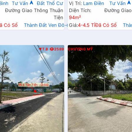
Tránh Sát Trục Chính Kinh 
Bình
Tư Vấn
Đất Thổ Cư
Vị Trí:
Lam Điền
Tư Vấn
Đường Giao Thông Thuận
Diện Tích:
Đường Giao
Tiện
94m²
ã Có Sổ
Thành Đất Ven Đô→
Giá:
4-4.5 Tỉ
Đã Có Sổ
Thà
T.B
2589
CHƯƠNG MỸ