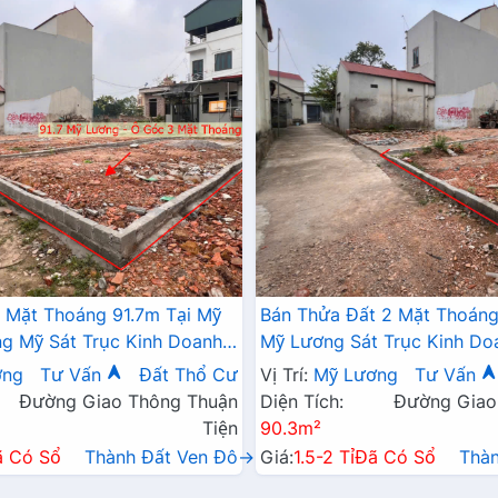
 Mặt Thoáng 91.7m Tại Mỹ
Bán Thửa Đất 2 Mặt Thoáng
 Mỹ Sát Trục Kinh Doanh -
Mỹ Lương Sát Trục Kinh Do
 Mỹ Lương Chương Mỹ
Giá Chỉ Hơn Tỷ
ơng
Tư Vấn
Đất Thổ Cư
Vị Trí:
Mỹ Lương
Tư Vấn
Đường Giao Thông Thuận
Diện Tích:
Đường Giao
Tiện
90.3m²
ã Có Sổ
Thành Đất Ven Đô→
Giá:
1.5-2 Tỉ
Đã Có Sổ
Thà