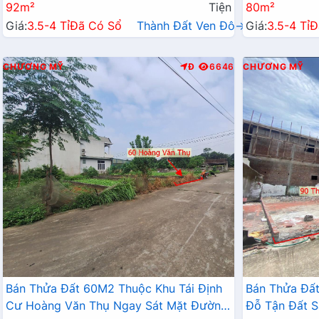
92m²
Tiện
80m²
Giá:
3.5-4 Tỉ
Đã Có Sổ
Thành Đất Ven Đô→
Giá:
3.5-4 Tỉ
Đ
CHƯƠNG MỸ
Đ
6646
CHƯƠNG MỸ
Bán Thửa Đất 60M2 Thuộc Khu Tái Định
Bán Thửa Đất
Cư Hoàng Văn Thụ Ngay Sát Mặt Đường
Đỗ Tận Đất S