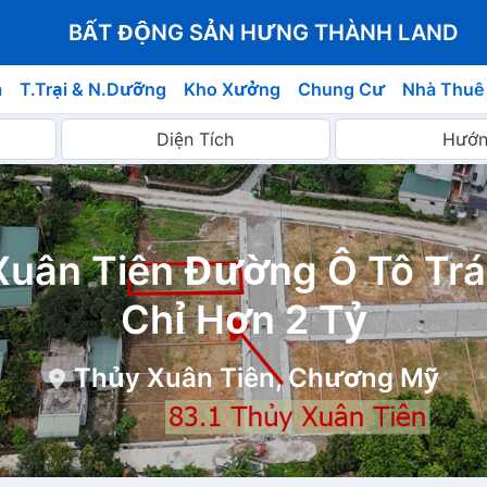
BẤT ĐỘNG SẢN HƯNG THÀNH LAND
á
T.Trại & N.Dưỡng
Kho Xưởng
Chung Cư
Nhà Thuê
Xuân Tiên Đường Ô Tô Tr
Chỉ Hơn 2 Tỷ
Thủy Xuân Tiên, Chương Mỹ