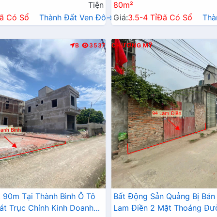
Tiện
80m²
ã Có Sổ
Thành Đất Ven Đô→
Giá:
3.5-4 Tỉ
Đã Có Sổ
Thà
B
3537
CHƯƠNG MỸ
 90m Tại Thành Bình Ô Tô
Bất Động Sản Quảng Bị Bán
át Trục Chính Kinh Doanh
Lam Điền 2 Mặt Thoáng Đư