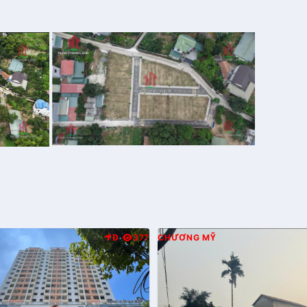
Đ
377
CHƯƠNG MỸ