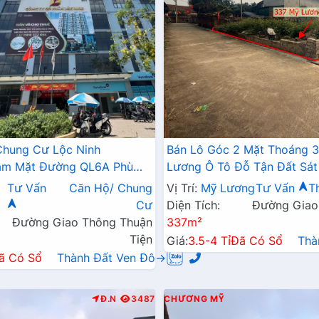
Chung Cư Lộc Ninh
Bán Lô Góc 2 Mặt Thoáng 
Bám Mặt Đường QL6A Phù
Lương Ô Tô Đỗ Tận Đất Sát
ia Đình Định Cư Lâu Dài
Kinh Doanh Liên Xã
Tư Vấn
Căn Hộ/ Chung
Vị Trí:
Mỹ Lương
Tư Vấn
T
Cư
Diện Tích:
Đường Giao
Đường Giao Thông Thuận
337m²
Tiện
Giá:
3.5-4 Tỉ
Đã Có Sổ
Thà
ã Có Sổ
Thành Đất Ven Đô→
Đ.N
3487
CHƯƠNG MỸ