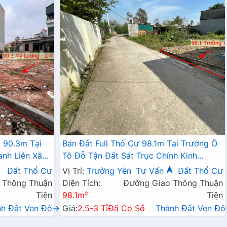
 90.3m Tại
Bán Đất Full Thổ Cư 98.1m Tại Trường Ô
anh Liên Xã
Tô Đỗ Tận Đất Sát Trục Chính Kinh
Doanh Giá Chỉ Hơn 2 Tỷ
Đất Thổ Cư
Vị Trí:
Trường Yên
Tư Vấn
Đất Thổ Cư
 Thông Thuận
Diện Tích:
Đường Giao Thông Thuận
Tiện
98.1m²
Tiện
nh Đất Ven Đô→
Giá:
2.5-3 Tỉ
Đã Có Sổ
Thành Đất Ven Đ