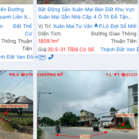
iến Đường
Bất Động Sản Xuân Mai Bán Đất Khu Vực
oanh Liên Xã
Xuân Mai Sẵn Nhà Cấp 4 Ô Tô Đỗ Tận
Đất Làn 2 Đường QL6A
n
Đất Thổ
Vị Trí:
Xuân Mai
Tư Vấn
P.Lô Đợi Sổ Mới
Cư
Diện Tích:
Đường Giao Thông
 Thông Thuận
1809.1m²
Thuận Tiện
Tiện
Giá:
30.5-31 Tỉ
Đã Có Sổ
Thành Đất Ven
nh Đất Ven Đô→
Đ.B
376
CHƯƠNG MỸ
T.L
T
22221