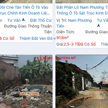
Đồi Chè Tân Tiến Ô Tô Vào
Đất Phân Lô Nam Phương T
Trục Chính Kinh Doanh Liên
Thông Ô Tô Sát Trục Kinh D
 QL21A
Ngay Gần QL21A
ến
Tư Vấn
Đất Thổ Cư
Vị Trí:
Nam Phương
Tư Vấ
Đường Giao Thông Thuận
Tiến
Tiện
Diện Tích:
Đường Giao
91.8m²
ã Có Sổ
Thành Đất Ven Đô→
Giá:
2.5-3 Tỉ
Đã Có Sổ
Thà
Đ.B
190
CHƯƠNG MỸ