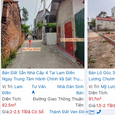
Bán Đất Sẵn Nhà Cấp 4 Tại Lam Điền
Bán Lô Góc 3
Ngay Trung Tâm Hành Chính Xã Sát Trục
Lương Chương
Kinh Doanh Giá Chỉ Hơn 2 Tỷ
Đất Phân Lô
Vị Trí:
Lam
Tư Vấn
Nhà Dân Sinh
Vị Trí:
Mỹ Lư
Điền
Bán
Diện Tích:
Diện Tích:
Đường Giao Thông Thuận
91.7m²
82.5m²
Tiện
Giá:
1.5-2 Tỉ
Đ
Giá:
2-2.5 Tỉ
Đã Có Sổ
Thành Đất Ven Đô→