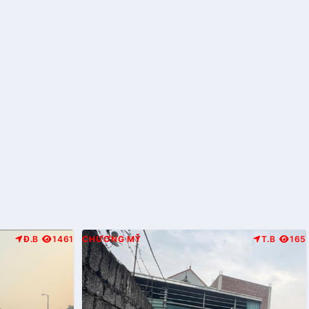
Đ.B
1461
CHƯƠNG MỸ
T.B
165