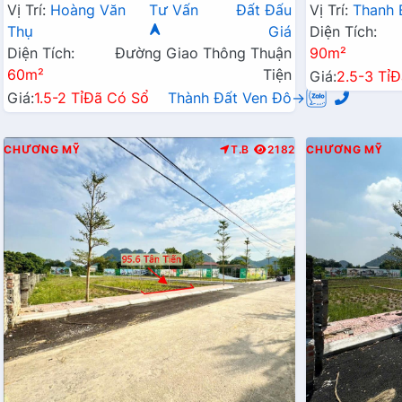
Kinh Doanh QL21A
Liên Xã
Vị Trí:
Hoàng Văn
Tư Vấn
Đất Đấu
Vị Trí:
Thanh 
Thụ
Giá
Diện Tích:
Diện Tích:
Đường Giao Thông Thuận
90m²
60m²
Tiện
Giá:
2.5-3 Tỉ
Đ
Giá:
1.5-2 Tỉ
Đã Có Sổ
Thành Đất Ven Đô→
CHƯƠNG MỸ
T.B
2182
CHƯƠNG MỸ