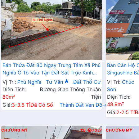
Bán Thửa Đất 80 Ngay Trung Tâm Xã Phú
Bán Căn Hộ 
Nghĩa Ô Tô Vào Tận Đất Sát Trục Kinh
Singashine 
Doanh Gần KCN Phú Nghĩa
Hợp Cho Hộ G
Vị Trí:
Phú Nghĩa
Tư Vấn
Đất Thổ Cư
Vị Trí:
Chúc
Diện Tích:
Đường Giao Thông Thuận
Sơn
80m²
Tiện
Diện Tích:
48.9m²
Giá:
3-3.5 Tỉ
Đã Có Sổ
Thành Đất Ven Đô→
Giá:
2-2.5 Tỉ
Đ
CHƯƠNG MỸ
B
7027
CHƯƠNG MỸ