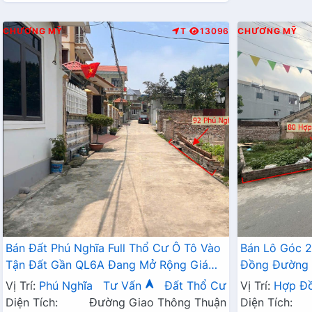
CHƯƠNG MỸ
T
13096
CHƯƠNG MỸ
Bán Đất Phú Nghĩa Full Thổ Cư Ô Tô Vào
Bán Lô Góc 
Tận Đất Gần QL6A Đang Mở Rộng Giá
Đồng Đường 
Chỉ Vài Tỷ
Hành Chính 
Vị Trí:
Phú Nghĩa
Tư Vấn
Đất Thổ Cư
Vị Trí:
Hợp Đ
Diện Tích:
Đường Giao Thông Thuận
Diện Tích: