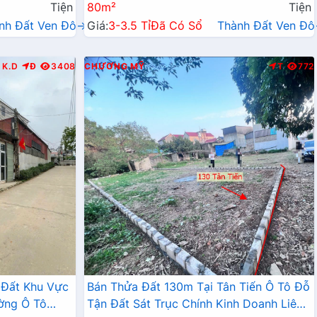
Tiện
80m²
Tiện
nh Đất Ven Đô→
Giá:
3-3.5 Tỉ
Đã Có Sổ
Thành Đất Ven Đ
K.D
Đ
3408
CHƯƠNG MỸ
T
772
 Đất Khu Vực
Bán Thửa Đất 130m Tại Tân Tiến Ô Tô Đỗ
ờng Ô Tô
Tận Đất Sát Trục Chính Kinh Doanh Liên