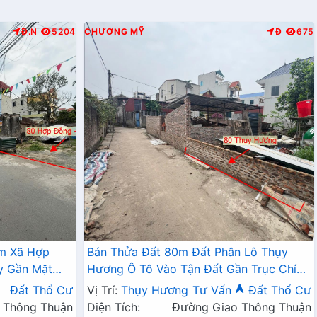
Đ.N
5204
CHƯƠNG MỸ
Đ
675
âm Xã Hợp
Bán Thửa Đất 80m Đất Phân Lô Thụy
y Gần Mặt
Hương Ô Tô Vào Tận Đất Gần Trục Chính
Kinh Doanh Liên Huyện
Đất Thổ Cư
Vị Trí:
Thụy Hương
Tư Vấn
Đất Thổ Cư
 Thông Thuận
Diện Tích:
Đường Giao Thông Thuận