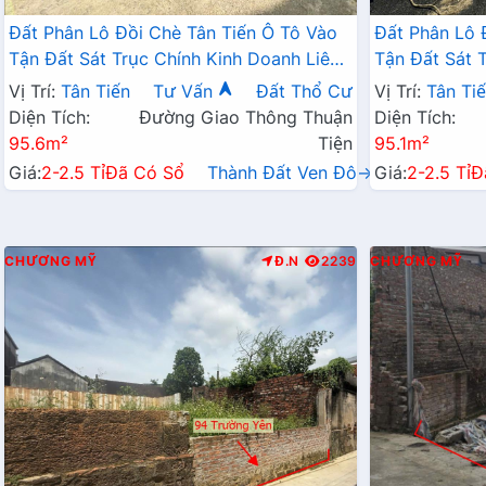
Đất Phân Lô Đồi Chè Tân Tiến Ô Tô Vào
Đất Phân Lô 
Tận Đất Sát Trục Chính Kinh Doanh Liên
Tận Đất Sát 
Xã Ngay Gần QL21A
Xã Ngay Gần
Vị Trí:
Tân Tiến
Tư Vấn
Đất Thổ Cư
Vị Trí:
Tân Ti
Diện Tích:
Đường Giao Thông Thuận
Diện Tích:
95.6m²
Tiện
95.1m²
Giá:
2-2.5 Tỉ
Đã Có Sổ
Thành Đất Ven Đô→
Giá:
2-2.5 Tỉ
Đ
CHƯƠNG MỸ
Đ.N
2239
CHƯƠNG MỸ