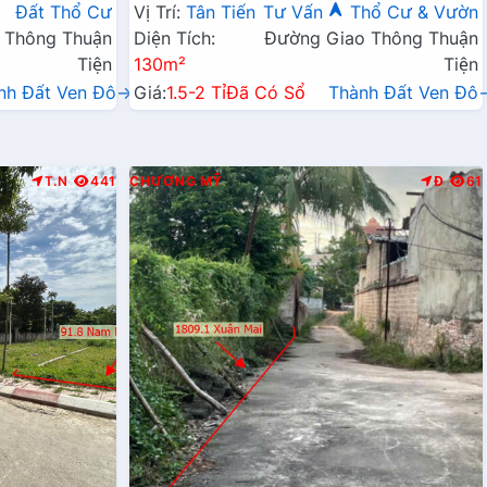
Doanh Liên Xã
Xã
Đất Thổ Cư
Vị Trí:
Tân Tiến
Tư Vấn
Thổ Cư & Vườn
 Thông Thuận
Diện Tích:
Đường Giao Thông Thuận
Tiện
130m²
Tiện
nh Đất Ven Đô→
Giá:
1.5-2 Tỉ
Đã Có Sổ
Thành Đất Ven Đô
T.N
441
CHƯƠNG MỸ
Đ
61