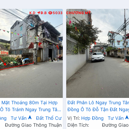
K.D
Đ.B
5033
CHƯƠNG MỸ
2 Mặt Thoáng 80m Tại Hợp
Đất Phân Lô Ngay Trung T
Ô Tô Tránh Ngay Trung Tâm
Đồng Ô Tô Đỗ Tận Đất Nga
Xã Gần Đường TL419
Đường Kinh Doanh TL419
ồng
Tư Vấn
Đất Thổ Cư
Vị Trí:
Hợp Đồng
Tư Vấn
Đường Giao Thông Thuận
Diện Tích:
Đường Giao