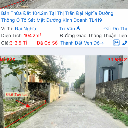
Bán Thửa Đất 104.2m Tại Thị Trấn Đại Nghĩa Đường
Thông Ô Tô Sát Mặt Đường Kinh Doanh TL419
Vị Trí:
Đại Nghĩa
Tư Vấn
Đất Đô Thị
Diện Tích:
104.2m²
Đường Giao Thông Thuận Tiện
Giá:
3-3.5 Tỉ
Đã Có Sổ
Thành Đất Ven Đô→
MỸ ĐỨC
N
2251