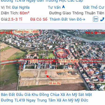
Đường TL419 Ngay Gần Trường Học Các Cấp
Vị Trí:
Đại Nghĩa
Tư Vấn
Đất Thổ Cư
Diện Tích:
60m²
Đường Giao Thông Thuận Tiện
Giá:
2.5-3 Tỉ
Đã Có Sổ
Thành Đất Ven Đô→
MỸ ĐỨC
Đ.N
1168
Bán Đất Đấu Giá Khu Đồng Chùa Xã An Mỹ Sát Mặt
Đường TL419 Ngay Trung Tâm Xã An Mỹ Mỹ Đức