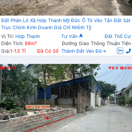
Đất Phân Lô Xã Hợp Thanh Mỹ Đức Ô Tô Vào Tận Đất Sát
Trục Chính Kinh Doanh Giá Chỉ Nhỉnh Tỷ
Vị Trí:
Hợp Thanh
Tư Vấn
Đất Thổ Cư
Diện Tích:
88m²
Đường Giao Thông Thuận Tiện
Giá:
1-1.5 Tỉ
Đã Có Sổ
Thành Đất Ven Đô→
MỸ ĐỨC
Đ.N
846