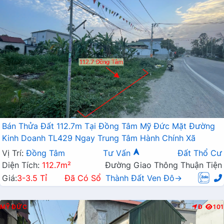
Bán Thửa Đất 112.7m Tại Đồng Tâm Mỹ Đức Mặt Đường
Kinh Doanh TL429 Ngay Trung Tâm Hành Chính Xã
Vị Trí:
Đồng Tâm
Tư Vấn
Đất Thổ Cư
Diện Tích:
112.7m²
Đường Giao Thông Thuận Tiện
Giá:
3-3.5 Tỉ
Đã Có Sổ
Thành Đất Ven Đô→
MỸ ĐỨC
Đ
101