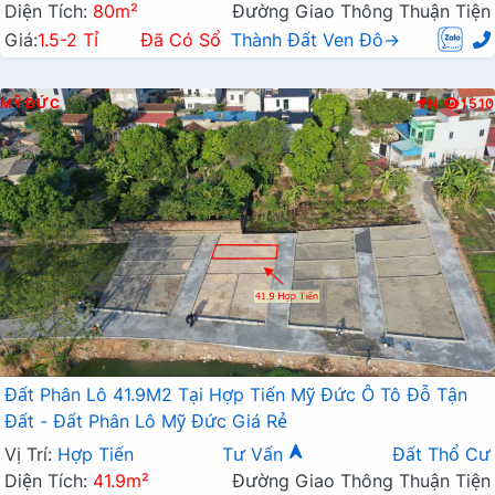
Diện Tích:
80m²
Đường Giao Thông Thuận Tiện
Giá:
1.5-2 Tỉ
Đã Có Sổ
Thành Đất Ven Đô→
MỸ ĐỨC
N
1510
Đất Phân Lô 41.9M2 Tại Hợp Tiến Mỹ Đức Ô Tô Đỗ Tận
Đất - Đất Phân Lô Mỹ Đức Giá Rẻ
Vị Trí:
Hợp Tiến
Tư Vấn
Đất Thổ Cư
Diện Tích:
41.9m²
Đường Giao Thông Thuận Tiện