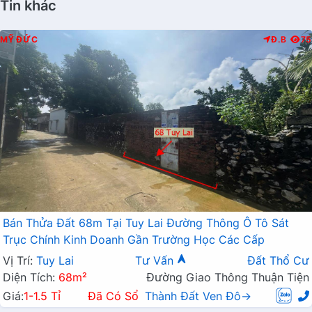
Tin khác
MỸ ĐỨC
Đ.B
75
Bán Thửa Đất 68m Tại Tuy Lai Đường Thông Ô Tô Sát
Trục Chính Kinh Doanh Gần Trường Học Các Cấp
Vị Trí:
Tuy Lai
Tư Vấn
Đất Thổ Cư
Diện Tích:
68m²
Đường Giao Thông Thuận Tiện
Giá:
1-1.5 Tỉ
Đã Có Sổ
Thành Đất Ven Đô→