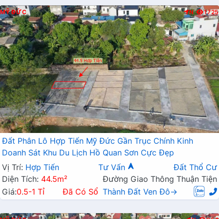
MỸ ĐỨC
N
1725
Đất Phân Lô Hợp Tiến Mỹ Đức Gần Trục Chính Kinh
Doanh Sát Khu Du Lịch Hồ Quan Sơn Cực Đẹp
Vị Trí:
Hợp Tiến
Tư Vấn
Đất Thổ Cư
Diện Tích:
44.5m²
Đường Giao Thông Thuận Tiện
Giá:
0.5-1 Tỉ
Đã Có Sổ
Thành Đất Ven Đô→