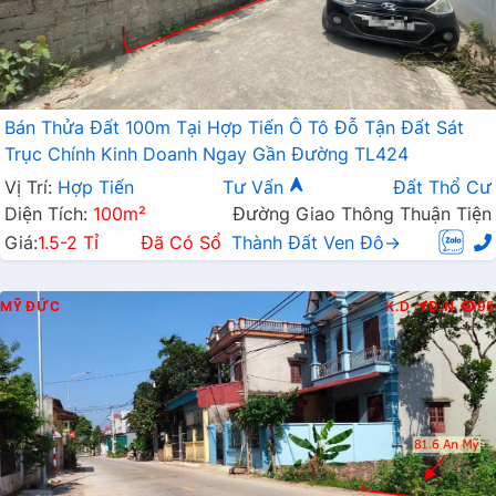
Bán Thửa Đất 100m Tại Hợp Tiến Ô Tô Đỗ Tận Đất Sát
Trục Chính Kinh Doanh Ngay Gần Đường TL424
Vị Trí:
Hợp Tiến
Tư Vấn
Đất Thổ Cư
Diện Tích:
100m²
Đường Giao Thông Thuận Tiện
Giá:
1.5-2 Tỉ
Đã Có Sổ
Thành Đất Ven Đô→
MỸ ĐỨC
K.D
Đ.N
95