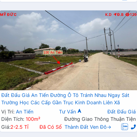
MỸ ĐỨC
K.D
Đ.B
129
Đất Đấu Giá An Tiến Đường Ô Tô Tránh Nhau Ngay Sát
Trường Học Các Cấp Gần Trục Kinh Doanh Liên Xã
Vị Trí:
An Tiến
Tư Vấn
Đất Đấu Giá
Diện Tích:
100m²
Đường Giao Thông Thuận Tiện
Giá:
2-2.5 Tỉ
Đã Có Sổ
Thành Đất Ven Đô→