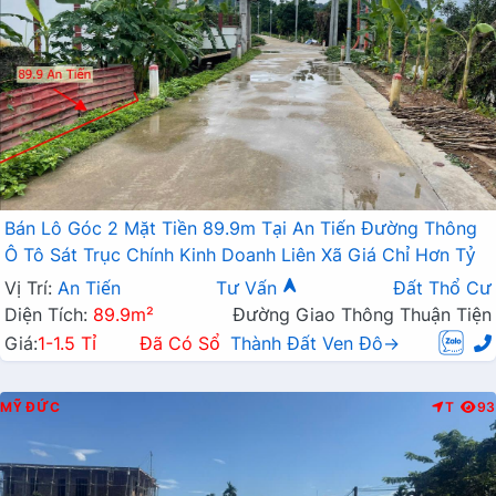
Bán Lô Góc 2 Mặt Tiền 89.9m Tại An Tiến Đường Thông
Ô Tô Sát Trục Chính Kinh Doanh Liên Xã Giá Chỉ Hơn Tỷ
Vị Trí:
An Tiến
Tư Vấn
Đất Thổ Cư
Diện Tích:
89.9m²
Đường Giao Thông Thuận Tiện
Giá:
1-1.5 Tỉ
Đã Có Sổ
Thành Đất Ven Đô→
MỸ ĐỨC
T
93