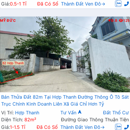
Giá:
0.5-1 Tỉ
Đã Có Sổ
Thành Đất Ven Đô→
MỸ ĐỨC
Đ.B
125
Bán Thửa Đất 82m Tại Hợp Thanh Đường Thông Ô Tô Sát
Trục Chính Kinh Doanh Liên Xã Giá Chỉ Hơn Tỷ
Vị Trí:
Hợp Thanh
Tư Vấn
Đất Thổ Cư
Diện Tích:
82m²
Đường Giao Thông Thuận Tiện
Giá:
1-1.5 Tỉ
Đã Có Sổ
Thành Đất Ven Đô→