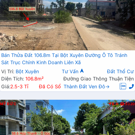
Bán Thửa Đất 106.8m Tại Bột Xuyên Đường Ô Tô Tránh
Sát Trục Chính Kinh Doanh Liên Xã
Vị Trí:
Bột Xuyên
Tư Vấn
Đất Thổ Cư
Diện Tích:
106.8m²
Đường Giao Thông Thuận Tiện
Giá:
2.5-3 Tỉ
Đã Có Sổ
Thành Đất Ven Đô→
MỸ ĐỨC
Đ.N
3020