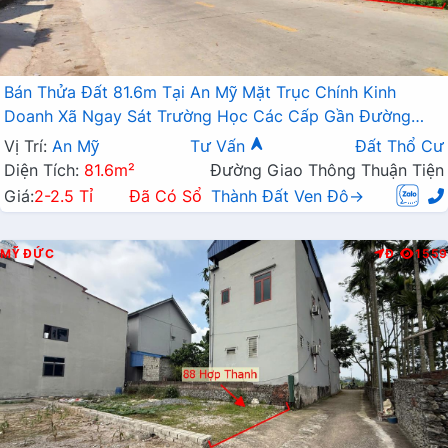
Bán Thửa Đất 81.6m Tại An Mỹ Mặt Trục Chính Kinh
Doanh Xã Ngay Sát Trường Học Các Cấp Gần Đường
TL419
Vị Trí:
An Mỹ
Tư Vấn
Đất Thổ Cư
Diện Tích:
81.6m²
Đường Giao Thông Thuận Tiện
Giá:
2-2.5 Tỉ
Đã Có Sổ
Thành Đất Ven Đô→
MỸ ĐỨC
Đ
1559