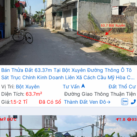
Bán Thửa Đất 63.37m Tại Bột Xuyên Đường Thông Ô Tô
Sát Trục Chính Kinh Doanh Liên Xã Cách Cầu Mỹ Hòa Chỉ
Vài Trăm Mét
Vị Trí:
Bột Xuyên
Tư Vấn
Đất Thổ Cư
Diện Tích:
63.7m²
Đường Giao Thông Thuận Tiện
Giá:
1.5-2 Tỉ
Đã Có Sổ
Thành Đất Ven Đô→
MỸ ĐỨC
T.B
93