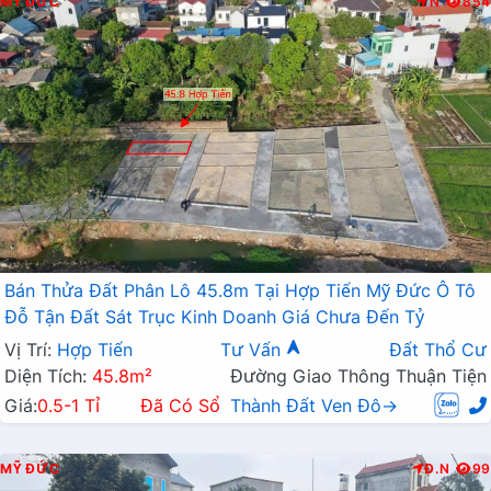
MỸ ĐỨC
N
854
Bán Thửa Đất Phân Lô 45.8m Tại Hợp Tiến Mỹ Đức Ô Tô
Đỗ Tận Đất Sát Trục Kinh Doanh Giá Chưa Đến Tỷ
Vị Trí:
Hợp Tiến
Tư Vấn
Đất Thổ Cư
Diện Tích:
45.8m²
Đường Giao Thông Thuận Tiện
Giá:
0.5-1 Tỉ
Đã Có Sổ
Thành Đất Ven Đô→
MỸ ĐỨC
Đ.N
99