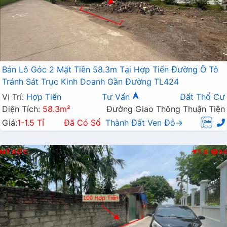
Bán Lô Góc 2 Mặt Tiền 58.3m Tại Hợp Tiến Đường Ô Tô
Tránh Sát Trục Kinh Doanh Gần Đường TL424
Vị Trí:
Hợp Tiến
Tư Vấn
Đất Thổ Cư
Diện Tích:
58.3m²
Đường Giao Thông Thuận Tiện
Giá:
1-1.5 Tỉ
Đã Có Sổ
Thành Đất Ven Đô→
MỸ ĐỨC
T.B
94