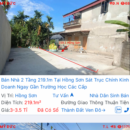
MỸ ĐỨC
Đ.N
68
Bán Nhà 2 Tầng 219.1m Tại Hồng Sơn Sát Trục Chính Kinh
Doanh Ngay Gần Trường Học Các Cấp
Vị Trí:
Hồng Sơn
Tư Vấn
Nhà Dân Sinh Bán
Diện Tích:
219.1m²
Đường Giao Thông Thuận Tiện
Giá:
3-3.5 Tỉ
Đã Có Sổ
Thành Đất Ven Đô→
MỸ ĐỨC
T.L
B
1171