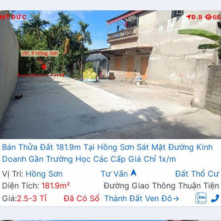
MỸ ĐỨC
Đ.B
66
Bán Thửa Đất 181.9m Tại Hồng Sơn Sát Mặt Đường Kinh
Doanh Gần Trường Học Các Cấp Giá Chỉ 1x/m
Vị Trí:
Hồng Sơn
Tư Vấn
Đất Thổ Cư
Diện Tích:
181.9m²
Đường Giao Thông Thuận Tiện
Giá:
2.5-3 Tỉ
Đã Có Sổ
Thành Đất Ven Đô→