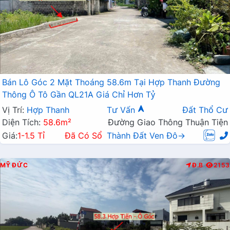
Bán Lô Góc 2 Mặt Thoáng 58.6m Tại Hợp Thanh Đường
Thông Ô Tô Gần QL21A Giá Chỉ Hơn Tỷ
Vị Trí:
Hợp Thanh
Tư Vấn
Đất Thổ Cư
Diện Tích:
58.6m²
Đường Giao Thông Thuận Tiện
Giá:
1-1.5 Tỉ
Đã Có Sổ
Thành Đất Ven Đô→
MỸ ĐỨC
Đ.B
2153