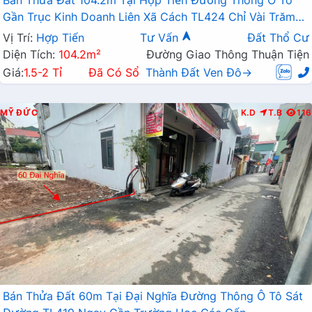
Bán Thửa Đất 104.2m Tại Hợp Tiến Đường Thông Ô Tô
Gần Trục Kinh Doanh Liên Xã Cách TL424 Chỉ Vài Trăm
Mét
Vị Trí:
Hợp Tiến
Tư Vấn
Đất Thổ Cư
Diện Tích:
104.2m²
Đường Giao Thông Thuận Tiện
Giá:
1.5-2 Tỉ
Đã Có Sổ
Thành Đất Ven Đô→
MỸ ĐỨC
K.D
T.B
116
Bán Thửa Đất 60m Tại Đại Nghĩa Đường Thông Ô Tô Sát