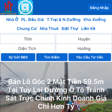
Đăng Nhập
Nhà Ở
PL. Đấu Giá
T.Trại & N.Dưỡng
Kho Xưởng
Chung Cư
Nhà Thuê
Biệt Thự
Liền Kề
Ký Gửi BĐS
Yêu Cầu Tư Vấn
Bán Lô Góc 2 Mặt Tiền 59.5m
Tại Tuy Lai Đường Ô Tô Tránh
Sát Trục Chính Kinh Doanh Giá
Chỉ Hơn Tỷ