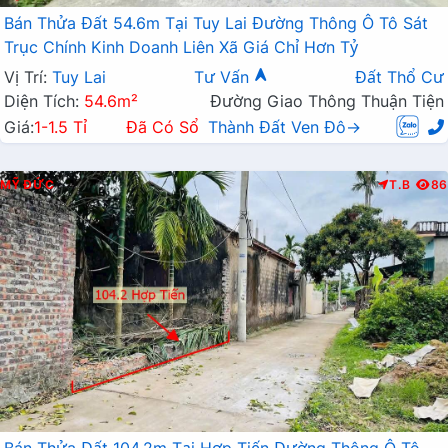
Bán Thửa Đất 54.6m Tại Tuy Lai Đường Thông Ô Tô Sát
Trục Chính Kinh Doanh Liên Xã Giá Chỉ Hơn Tỷ
Vị Trí:
Tuy Lai
Tư Vấn
Đất Thổ Cư
Diện Tích:
54.6m²
Đường Giao Thông Thuận Tiện
Giá:
1-1.5 Tỉ
Đã Có Sổ
Thành Đất Ven Đô→
MỸ ĐỨC
T.B
86