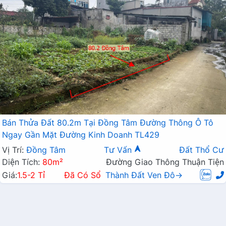
Bán Thửa Đất 80.2m Tại Đồng Tâm Đường Thông Ô Tô
Ngay Gần Mặt Đường Kinh Doanh TL429
Vị Trí:
Đồng Tâm
Tư Vấn
Đất Thổ Cư
Diện Tích:
80m²
Đường Giao Thông Thuận Tiện
Giá:
1.5-2 Tỉ
Đã Có Sổ
Thành Đất Ven Đô→