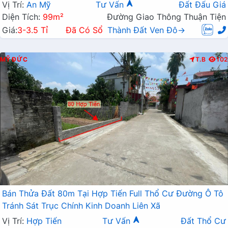
Vị Trí:
An Mỹ
Tư Vấn
Đất Đấu Giá
Diện Tích:
99m²
Đường Giao Thông Thuận Tiện
Giá:
3-3.5 Tỉ
Đã Có Sổ
Thành Đất Ven Đô→
MỸ ĐỨC
T.B
102
Bán Thửa Đất 80m Tại Hợp Tiến Full Thổ Cư Đường Ô Tô
Tránh Sát Trục Chính Kinh Doanh Liên Xã
Vị Trí:
Hợp Tiến
Tư Vấn
Đất Thổ Cư