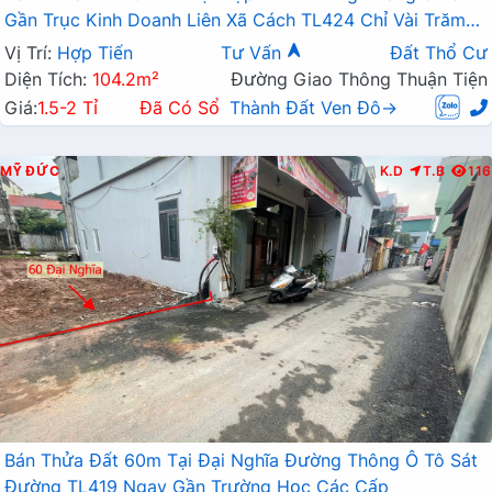
Gần Trục Kinh Doanh Liên Xã Cách TL424 Chỉ Vài Trăm
Mét
Vị Trí:
Hợp Tiến
Tư Vấn
Đất Thổ Cư
Diện Tích:
104.2m²
Đường Giao Thông Thuận Tiện
Giá:
1.5-2 Tỉ
Đã Có Sổ
Thành Đất Ven Đô→
MỸ ĐỨC
K.D
T.B
116
Bán Thửa Đất 60m Tại Đại Nghĩa Đường Thông Ô Tô Sát
Đường TL419 Ngay Gần Trường Học Các Cấp