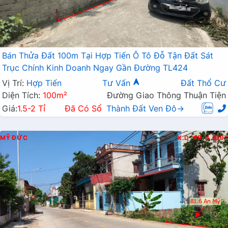
Bán Thửa Đất 100m Tại Hợp Tiến Ô Tô Đỗ Tận Đất Sát
Trục Chính Kinh Doanh Ngay Gần Đường TL424
Vị Trí:
Hợp Tiến
Tư Vấn
Đất Thổ Cư
Diện Tích:
100m²
Đường Giao Thông Thuận Tiện
Giá:
1.5-2 Tỉ
Đã Có Sổ
Thành Đất Ven Đô→
MỸ ĐỨC
K.D
Đ.N
97