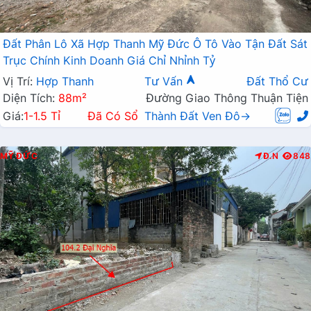
Đất Phân Lô Xã Hợp Thanh Mỹ Đức Ô Tô Vào Tận Đất Sát
Trục Chính Kinh Doanh Giá Chỉ Nhỉnh Tỷ
Vị Trí:
Hợp Thanh
Tư Vấn
Đất Thổ Cư
Diện Tích:
88m²
Đường Giao Thông Thuận Tiện
Giá:
1-1.5 Tỉ
Đã Có Sổ
Thành Đất Ven Đô→
MỸ ĐỨC
Đ.N
848