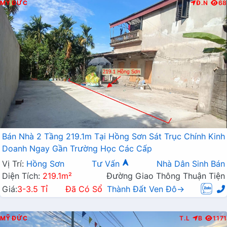
MỸ ĐỨC
Đ.N
68
Bán Nhà 2 Tầng 219.1m Tại Hồng Sơn Sát Trục Chính Kinh
Doanh Ngay Gần Trường Học Các Cấp
Vị Trí:
Hồng Sơn
Tư Vấn
Nhà Dân Sinh Bán
Diện Tích:
219.1m²
Đường Giao Thông Thuận Tiện
Giá:
3-3.5 Tỉ
Đã Có Sổ
Thành Đất Ven Đô→
MỸ ĐỨC
T.L
B
1171