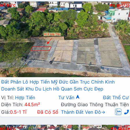
MỸ ĐỨC
N
1726
Đất Phân Lô Hợp Tiến Mỹ Đức Gần Trục Chính Kinh
Doanh Sát Khu Du Lịch Hồ Quan Sơn Cực Đẹp
Vị Trí:
Hợp Tiến
Tư Vấn
Đất Thổ Cư
Diện Tích:
44.5m²
Đường Giao Thông Thuận Tiện
Giá:
0.5-1 Tỉ
Đã Có Sổ
Thành Đất Ven Đô→
MỸ ĐỨC
N
854