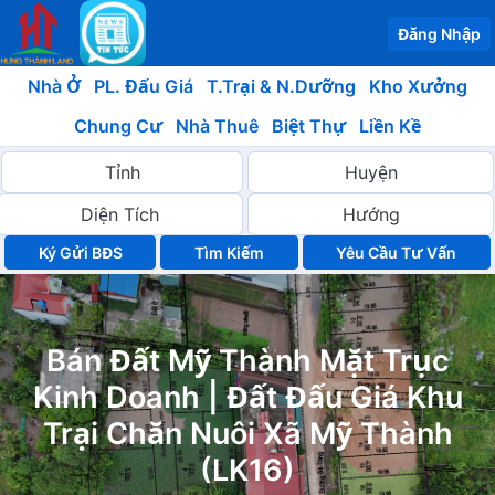
Đăng Nhập
Nhà Ở
PL. Đấu Giá
T.Trại & N.Dưỡng
Kho Xưởng
Chung Cư
Nhà Thuê
Biệt Thự
Liền Kề
Ký Gửi BĐS
Yêu Cầu Tư Vấn
Bán Đất Mỹ Thành Mặt Trục
Kinh Doanh | Đất Đấu Giá Khu
Trại Chăn Nuôi Xã Mỹ Thành
(LK16)