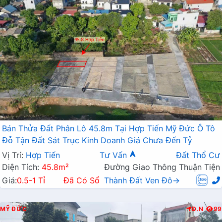
Bán Thửa Đất Phân Lô 45.8m Tại Hợp Tiến Mỹ Đức Ô Tô
Đỗ Tận Đất Sát Trục Kinh Doanh Giá Chưa Đến Tỷ
Vị Trí:
Hợp Tiến
Tư Vấn
Đất Thổ Cư
Diện Tích:
45.8m²
Đường Giao Thông Thuận Tiện
Giá:
0.5-1 Tỉ
Đã Có Sổ
Thành Đất Ven Đô→
MỸ ĐỨC
Đ.N
99