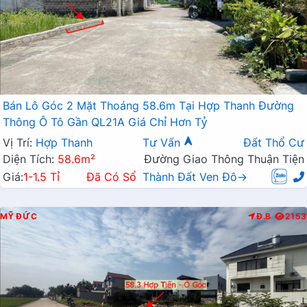
Bán Lô Góc 2 Mặt Thoáng 58.6m Tại Hợp Thanh Đường
Thông Ô Tô Gần QL21A Giá Chỉ Hơn Tỷ
Vị Trí:
Hợp Thanh
Tư Vấn
Đất Thổ Cư
Diện Tích:
58.6m²
Đường Giao Thông Thuận Tiện
Giá:
1-1.5 Tỉ
Đã Có Sổ
Thành Đất Ven Đô→
MỸ ĐỨC
Đ.B
2153