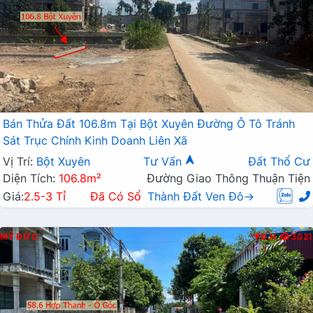
Bán Thửa Đất 106.8m Tại Bột Xuyên Đường Ô Tô Tránh
Sát Trục Chính Kinh Doanh Liên Xã
Vị Trí:
Bột Xuyên
Tư Vấn
Đất Thổ Cư
Diện Tích:
106.8m²
Đường Giao Thông Thuận Tiện
Giá:
2.5-3 Tỉ
Đã Có Sổ
Thành Đất Ven Đô→
MỸ ĐỨC
Đ.N
3021