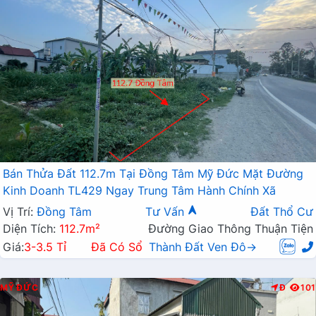
Bán Thửa Đất 112.7m Tại Đồng Tâm Mỹ Đức Mặt Đường
Kinh Doanh TL429 Ngay Trung Tâm Hành Chính Xã
Vị Trí:
Đồng Tâm
Tư Vấn
Đất Thổ Cư
Diện Tích:
112.7m²
Đường Giao Thông Thuận Tiện
Giá:
3-3.5 Tỉ
Đã Có Sổ
Thành Đất Ven Đô→
MỸ ĐỨC
Đ
101