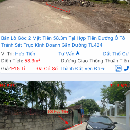
Bán Lô Góc 2 Mặt Tiền 58.3m Tại Hợp Tiến Đường Ô Tô
Tránh Sát Trục Kinh Doanh Gần Đường TL424
Vị Trí:
Hợp Tiến
Tư Vấn
Đất Thổ Cư
Diện Tích:
58.3m²
Đường Giao Thông Thuận Tiện
Giá:
1-1.5 Tỉ
Đã Có Sổ
Thành Đất Ven Đô→
MỸ ĐỨC
T.B
95