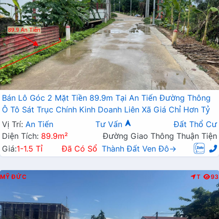
Bán Lô Góc 2 Mặt Tiền 89.9m Tại An Tiến Đường Thông
Ô Tô Sát Trục Chính Kinh Doanh Liên Xã Giá Chỉ Hơn Tỷ
Vị Trí:
An Tiến
Tư Vấn
Đất Thổ Cư
Diện Tích:
89.9m²
Đường Giao Thông Thuận Tiện
Giá:
1-1.5 Tỉ
Đã Có Sổ
Thành Đất Ven Đô→
MỸ ĐỨC
T
93