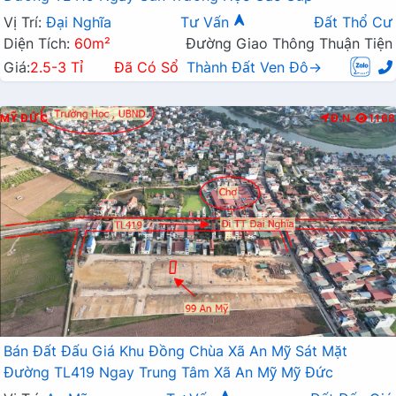
Vị Trí:
Đại Nghĩa
Tư Vấn
Đất Thổ Cư
Diện Tích:
60m²
Đường Giao Thông Thuận Tiện
Giá:
2.5-3 Tỉ
Đã Có Sổ
Thành Đất Ven Đô→
MỸ ĐỨC
Đ.N
1168
Bán Đất Đấu Giá Khu Đồng Chùa Xã An Mỹ Sát Mặt
Đường TL419 Ngay Trung Tâm Xã An Mỹ Mỹ Đức