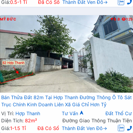
Giá:
0.5-1 Tỉ
Đã Có Sổ
Thành Đất Ven Đô→
MỸ ĐỨC
Đ.B
125
Bán Thửa Đất 82m Tại Hợp Thanh Đường Thông Ô Tô Sát
Trục Chính Kinh Doanh Liên Xã Giá Chỉ Hơn Tỷ
Vị Trí:
Hợp Thanh
Tư Vấn
Đất Thổ Cư
Diện Tích:
82m²
Đường Giao Thông Thuận Tiện
Giá:
1-1.5 Tỉ
Đã Có Sổ
Thành Đất Ven Đô→