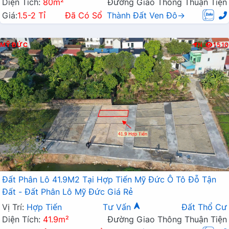
Diện Tích:
80m²
Đường Giao Thông Thuận Tiện
Giá:
1.5-2 Tỉ
Đã Có Sổ
Thành Đất Ven Đô→
MỸ ĐỨC
N
1510
Đất Phân Lô 41.9M2 Tại Hợp Tiến Mỹ Đức Ô Tô Đỗ Tận
Đất - Đất Phân Lô Mỹ Đức Giá Rẻ
Vị Trí:
Hợp Tiến
Tư Vấn
Đất Thổ Cư
Diện Tích:
41.9m²
Đường Giao Thông Thuận Tiện