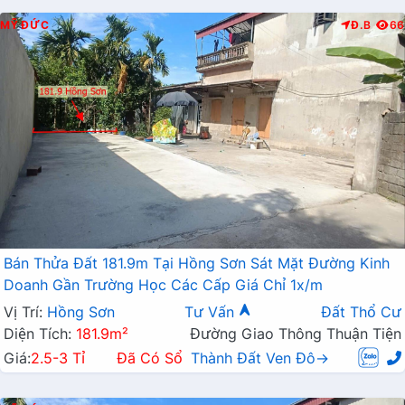
MỸ ĐỨC
Đ.B
66
Bán Thửa Đất 181.9m Tại Hồng Sơn Sát Mặt Đường Kinh
Doanh Gần Trường Học Các Cấp Giá Chỉ 1x/m
Vị Trí:
Hồng Sơn
Tư Vấn
Đất Thổ Cư
Diện Tích:
181.9m²
Đường Giao Thông Thuận Tiện
Giá:
2.5-3 Tỉ
Đã Có Sổ
Thành Đất Ven Đô→