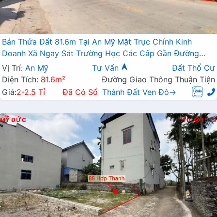
Bán Thửa Đất 81.6m Tại An Mỹ Mặt Trục Chính Kinh
Doanh Xã Ngay Sát Trường Học Các Cấp Gần Đường
TL419
Vị Trí:
An Mỹ
Tư Vấn
Đất Thổ Cư
Diện Tích:
81.6m²
Đường Giao Thông Thuận Tiện
Giá:
2-2.5 Tỉ
Đã Có Sổ
Thành Đất Ven Đô→
MỸ ĐỨC
Đ
1559