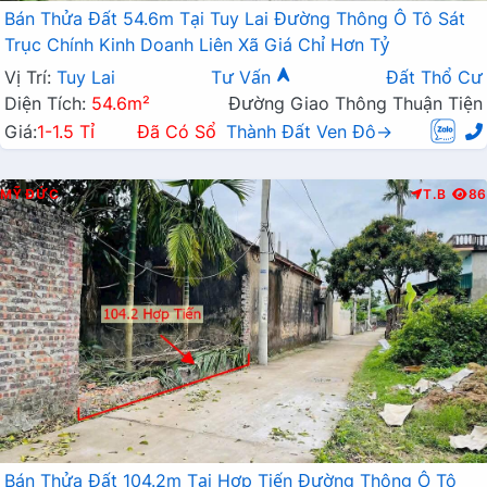
Bán Thửa Đất 54.6m Tại Tuy Lai Đường Thông Ô Tô Sát
Trục Chính Kinh Doanh Liên Xã Giá Chỉ Hơn Tỷ
Vị Trí:
Tuy Lai
Tư Vấn
Đất Thổ Cư
Diện Tích:
54.6m²
Đường Giao Thông Thuận Tiện
Giá:
1-1.5 Tỉ
Đã Có Sổ
Thành Đất Ven Đô→
MỸ ĐỨC
T.B
86
Bán Thửa Đất 104.2m Tại Hợp Tiến Đường Thông Ô Tô