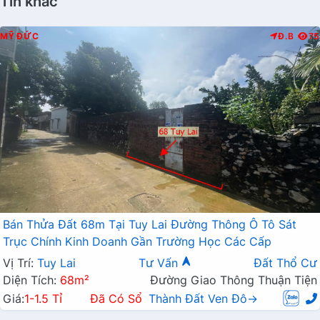
Tin khác
MỸ ĐỨC
Đ.B
75
Bán Thửa Đất 68m Tại Tuy Lai Đường Thông Ô Tô Sát
Trục Chính Kinh Doanh Gần Trường Học Các Cấp
Vị Trí:
Tuy Lai
Tư Vấn
Đất Thổ Cư
Diện Tích:
68m²
Đường Giao Thông Thuận Tiện
Giá:
1-1.5 Tỉ
Đã Có Sổ
Thành Đất Ven Đô→