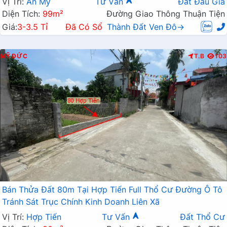
Vị Trí:
An Mỹ
Tư Vấn
Đất Đấu Giá
Diện Tích:
99m²
Đường Giao Thông Thuận Tiện
Giá:
3-3.5 Tỉ
Đã Có Sổ
Thành Đất Ven Đô→
MỸ ĐỨC
T.B
103
Bán Thửa Đất 80m Tại Hợp Tiến Full Thổ Cư Đường Ô Tô
Tránh Sát Trục Chính Kinh Doanh Liên Xã
Vị Trí:
Hợp Tiến
Tư Vấn
Đất Thổ Cư