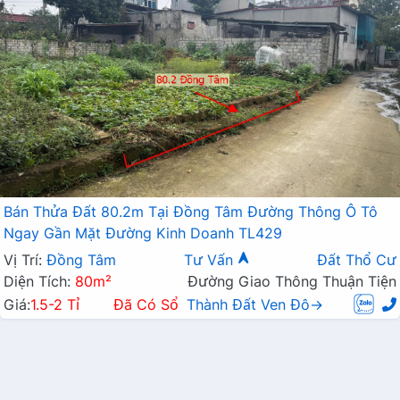
Bán Thửa Đất 80.2m Tại Đồng Tâm Đường Thông Ô Tô
Ngay Gần Mặt Đường Kinh Doanh TL429
Vị Trí:
Đồng Tâm
Tư Vấn
Đất Thổ Cư
Diện Tích:
80m²
Đường Giao Thông Thuận Tiện
Giá:
1.5-2 Tỉ
Đã Có Sổ
Thành Đất Ven Đô→