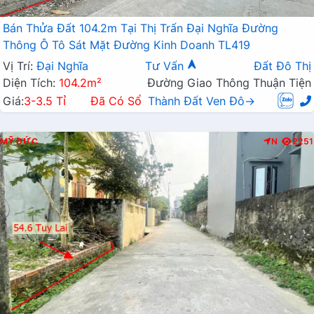
Bán Thửa Đất 104.2m Tại Thị Trấn Đại Nghĩa Đường
Thông Ô Tô Sát Mặt Đường Kinh Doanh TL419
Vị Trí:
Đại Nghĩa
Tư Vấn
Đất Đô Thị
Diện Tích:
104.2m²
Đường Giao Thông Thuận Tiện
Giá:
3-3.5 Tỉ
Đã Có Sổ
Thành Đất Ven Đô→
MỸ ĐỨC
N
2251