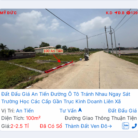
MỸ ĐỨC
K.D
Đ.B
129
Đất Đấu Giá An Tiến Đường Ô Tô Tránh Nhau Ngay Sát
Trường Học Các Cấp Gần Trục Kinh Doanh Liên Xã
Vị Trí:
An Tiến
Tư Vấn
Đất Đấu Giá
Diện Tích:
100m²
Đường Giao Thông Thuận Tiện
Giá:
2-2.5 Tỉ
Đã Có Sổ
Thành Đất Ven Đô→