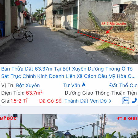
Bán Thửa Đất 63.37m Tại Bột Xuyên Đường Thông Ô Tô
Sát Trục Chính Kinh Doanh Liên Xã Cách Cầu Mỹ Hòa Chỉ
Vài Trăm Mét
Vị Trí:
Bột Xuyên
Tư Vấn
Đất Thổ Cư
Diện Tích:
63.7m²
Đường Giao Thông Thuận Tiện
Giá:
1.5-2 Tỉ
Đã Có Sổ
Thành Đất Ven Đô→
MỸ ĐỨC
T.B
93