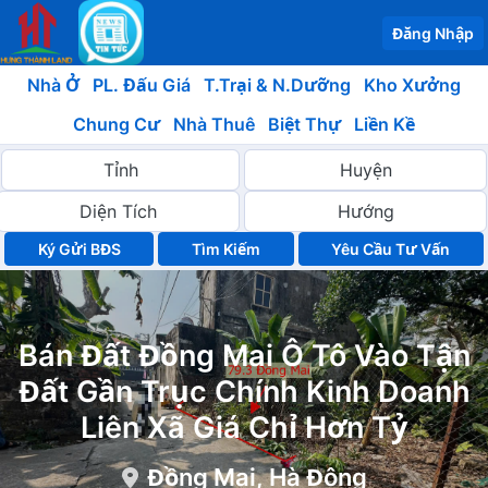
Đăng Nhập
Nhà Ở
PL. Đấu Giá
T.Trại & N.Dưỡng
Kho Xưởng
Chung Cư
Nhà Thuê
Biệt Thự
Liền Kề
Ký Gửi BĐS
Yêu Cầu Tư Vấn
Bán Đất Đồng Mai Ô Tô Vào Tận
Đất Gần Trục Chính Kinh Doanh
Liên Xã Giá Chỉ Hơn Tỷ
Đồng Mai, Hà Đông