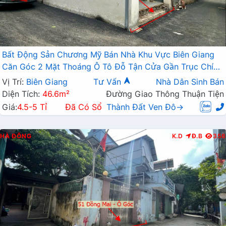
Bất Động Sản Chương Mỹ Bán Nhà Khu Vực Biên Giang
Căn Góc 2 Mặt Thoáng Ô Tô Đỗ Tận Cửa Gần Trục Chính
Kinh Doanh
Vị Trí:
Biên Giang
Tư Vấn
Nhà Dân Sinh Bán
Diện Tích:
46.6m²
Đường Giao Thông Thuận Tiện
Giá:
4.5-5 Tỉ
Đã Có Sổ
Thành Đất Ven Đô→
HÀ ĐÔNG
K.D
Đ.B
356