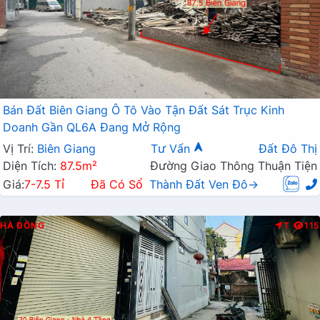
Bán Đất Biên Giang Ô Tô Vào Tận Đất Sát Trục Kinh
Doanh Gần QL6A Đang Mở Rộng
Vị Trí:
Biên Giang
Tư Vấn
Đất Đô Thị
Diện Tích:
87.5m²
Đường Giao Thông Thuận Tiện
Giá:
7-7.5 Tỉ
Đã Có Sổ
Thành Đất Ven Đô→
HÀ ĐÔNG
T
115