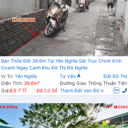
Bán Thửa Đất 39.6m Tại Yên Nghĩa Sát Trục Chính Kinh
Doanh Ngay Cạnh Khu Đô Thị Đô Nghĩa
Vị Trí:
Yên Nghĩa
Tư Vấn
Đất Đô Thị
Diện Tích:
39.6m²
Đường Giao Thông Thuận Tiện
Giá:
6.5-7 Tỉ
Đã Có Sổ
Thành Đất Ven Đô→
HÀ ĐÔNG
T
5963