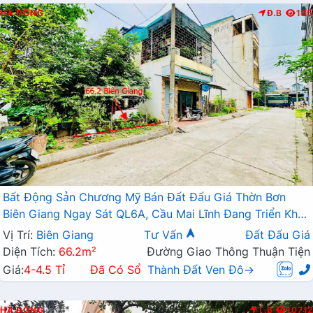
HÀ ĐÔNG
Đ.B
185
Bất Động Sản Chương Mỹ Bán Đất Đấu Giá Thờn Bơn
Biên Giang Ngay Sát QL6A, Cầu Mai Lĩnh Đang Triển Khai
Mở Rộng
Vị Trí:
Biên Giang
Tư Vấn
Đất Đấu Giá
Diện Tích:
66.2m²
Đường Giao Thông Thuận Tiện
Giá:
4-4.5 Tỉ
Đã Có Sổ
Thành Đất Ven Đô→
HÀ ĐÔNG
T.B
10712