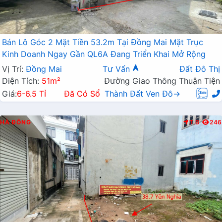
Bán Lô Góc 2 Mặt Tiền 53.2m Tại Đồng Mai Mặt Trục
Kinh Doanh Ngay Gần QL6A Đang Triển Khai Mở Rộng
Vị Trí:
Đồng Mai
Tư Vấn
Đất Đô Thị
Diện Tích:
51m²
Đường Giao Thông Thuận Tiện
Giá:
6-6.5 Tỉ
Đã Có Sổ
Thành Đất Ven Đô→
HÀ ĐÔNG
T.B
246