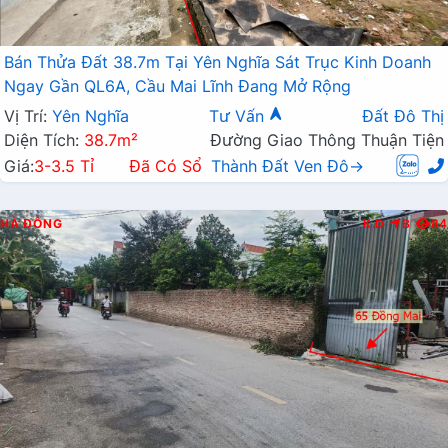
Bán Thửa Đất 38.7m Tại Yên Nghĩa Sát Trục Kinh Doanh
Ngay Gần QL6A, Cầu Mai Lĩnh Đang Mở Rộng
Vị Trí:
Yên Nghĩa
Tư Vấn
Đất Đô Thị
Diện Tích:
38.7m²
Đường Giao Thông Thuận Tiện
Giá:
3-3.5 Tỉ
Đã Có Sổ
Thành Đất Ven Đô→
HÀ ĐÔNG
K.D
B
84