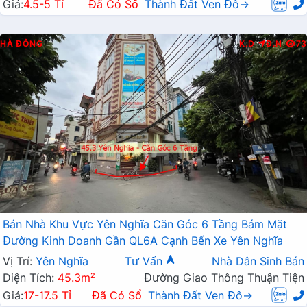
Giá:
4.5-5 Tỉ
Đã Có Sổ
Thành Đất Ven Đô→
HÀ ĐÔNG
K.D
Đ.N
73
Bán Nhà Khu Vực Yên Nghĩa Căn Góc 6 Tầng Bám Mặt
Đường Kinh Doanh Gần QL6A Cạnh Bến Xe Yên Nghĩa
Vị Trí:
Yên Nghĩa
Tư Vấn
Nhà Dân Sinh Bán
Diện Tích:
45.3m²
Đường Giao Thông Thuận Tiện
Giá:
17-17.5 Tỉ
Đã Có Sổ
Thành Đất Ven Đô→