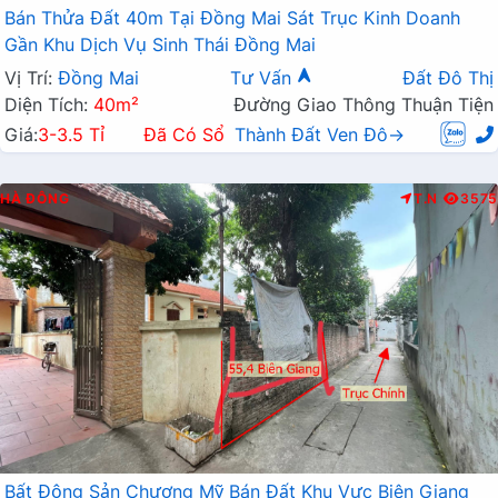
Bán Thửa Đất 40m Tại Đồng Mai Sát Trục Kinh Doanh
Gần Khu Dịch Vụ Sinh Thái Đồng Mai
Vị Trí:
Đồng Mai
Tư Vấn
Đất Đô Thị
Diện Tích:
40m²
Đường Giao Thông Thuận Tiện
Giá:
3-3.5 Tỉ
Đã Có Sổ
Thành Đất Ven Đô→
HÀ ĐÔNG
T.N
3575
Bất Động Sản Chương Mỹ Bán Đất Khu Vực Biên Giang