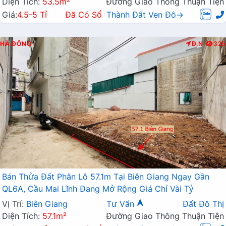
Diện Tích:
53.5m²
Đường Giao Thông Thuận Tiện
Giá:
4.5-5 Tỉ
Đã Có Sổ
Thành Đất Ven Đô→
HÀ ĐÔNG
Đ.N
325
Bán Thửa Đất Phân Lô 57.1m Tại Biên Giang Ngay Gần
QL6A, Cầu Mai Lĩnh Đang Mở Rộng Giá Chỉ Vài Tỷ
Vị Trí:
Biên Giang
Tư Vấn
Đất Đô Thị
Diện Tích:
57.1m²
Đường Giao Thông Thuận Tiện