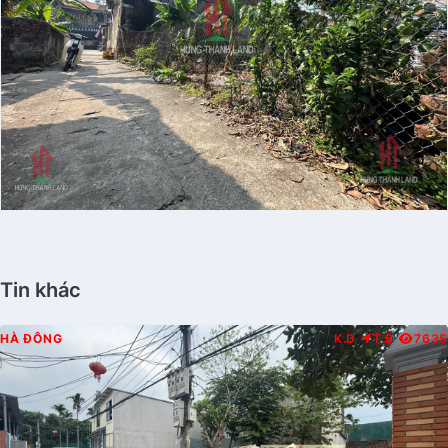
Tin khác
HÀ ĐÔNG
K.D
T.B
7635