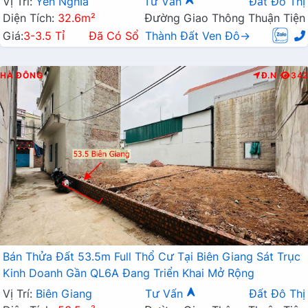
Vị Trí:
Yên Nghĩa
Tư Vấn
Đất Đô Thị
Diện Tích:
32.6m²
Đường Giao Thông Thuận Tiện
Giá:
3-3.5 Tỉ
Đã Có Sổ
Thành Đất Ven Đô→
HÀ ĐÔNG
Đ.N
342
Bán Thửa Đất 53.5m Full Thổ Cư Tại Biên Giang Sát Trục
Kinh Doanh Gần QL6A Đang Triển Khai Mở Rộng
Vị Trí:
Biên Giang
Tư Vấn
Đất Đô Thị