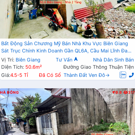
Bất Động Sản Chương Mỹ Bán Nhà Khu Vực Biên Giang
Sát Trục Chính Kinh Doanh Gần QL6A, Cầu Mai Lĩnh Đang
Mở Rộng
Vị Trí:
Biên Giang
Tư Vấn
Nhà Dân Sinh Bán
Diện Tích:
50.6m²
Đường Giao Thông Thuận Tiện
Giá:
4.5-5 Tỉ
Đã Có Sổ
Thành Đất Ven Đô→
HÀ ĐÔNG
Đ.B
317