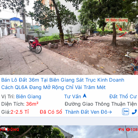
Bán Lô Đất 36m Tại Biên Giang Sát Trục Kinh Doanh
Cách QL6A Đang Mở Rộng Chỉ Vài Trăm Mét
Vị Trí:
Biên Giang
Tư Vấn
Đất Thổ Cư
Diện Tích:
36m²
Đường Giao Thông Thuận Tiện
Giá:
2-2.5 Tỉ
Đã Có Sổ
Thành Đất Ven Đô→
HÀ ĐÔNG
N
108