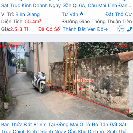
Sát Trục Kinh Doanh Ngay Gần QL6A, Cầu Mai Lĩnh Đang
Mở Rộng
Vị Trí:
Biên Giang
Tư Vấn
Đất Thổ Cư
Diện Tích:
55.4m²
Đường Giao Thông Thuận Tiện
Giá:
2.5-3 Tỉ
Đã Có Sổ
Thành Đất Ven Đô→
HÀ ĐÔNG
Đ
128
Bán Thửa Đất 81.6m Tại Đồng Mai Ô Tô Đỗ Tận Đất Sát
Trục Chính Kinh Doanh Ngay Gần Khu Dịch Vụ Sinh Thái