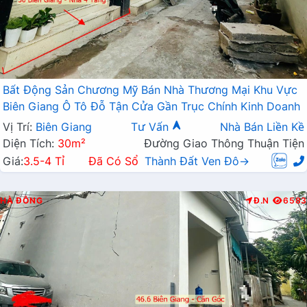
Bất Động Sản Chương Mỹ Bán Nhà Thương Mại Khu Vực
Biên Giang Ô Tô Đỗ Tận Cửa Gần Trục Chính Kinh Doanh
Vị Trí:
Biên Giang
Tư Vấn
Nhà Bán Liền Kề
Diện Tích:
30m²
Đường Giao Thông Thuận Tiện
Giá:
3.5-4 Tỉ
Đã Có Sổ
Thành Đất Ven Đô→
HÀ ĐÔNG
Đ.N
6583