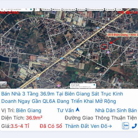
HÀ ĐÔNG
B
414
Bán Nhà 3 Tầng 36.9m Tại Biên Giang Sát Trục Kinh
Doanh Ngay Gần QL6A Đang Triển Khai Mở Rộng
Vị Trí:
Biên Giang
Tư Vấn
Nhà Dân Sinh Bán
Diện Tích:
36.9m²
Đường Giao Thông Thuận Tiện
Giá:
3.5-4 Tỉ
Đã Có Sổ
Thành Đất Ven Đô→