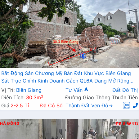
Bất Động Sản Chương Mỹ Bán Đất Khu Vực Biên Giang
Sát Trục Chính Kinh Doanh Cách QL6A Đang Mở Rộng
Chỉ Vài Trăm Mét
Vị Trí:
Biên Giang
Tư Vấn
Đất Đô Thị
Diện Tích:
30.3m²
Đường Giao Thông Thuận Tiện
Giá:
2-2.5 Tỉ
Đã Có Sổ
Thành Đất Ven Đô→
HÀ ĐÔNG
Đ.B
413