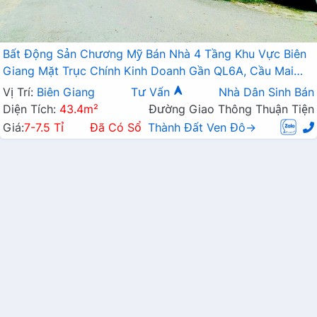
Bất Động Sản Chương Mỹ Bán Nhà 4 Tầng Khu Vực Biên
Giang Mặt Trục Chính Kinh Doanh Gần QL6A, Cầu Mai
Lĩnh Đang Mở Rộng
Vị Trí:
Biên Giang
Tư Vấn
Nhà Dân Sinh Bán
Diện Tích:
43.4m²
Đường Giao Thông Thuận Tiện
Giá:
7-7.5 Tỉ
Đã Có Sổ
Thành Đất Ven Đô→