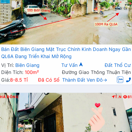
Bán Đất Biên Giang Mặt Trục Chính Kinh Doanh Ngay Gần
QL6A Đang Triển Khai Mở Rộng
Vị Trí:
Biên Giang
Tư Vấn
Đất Thổ Cư
Diện Tích:
100m²
Đường Giao Thông Thuận Tiện
Giá:
8-8.5 Tỉ
Đã Có Sổ
Thành Đất Ven Đô→
HÀ ĐÔNG
T.N
81