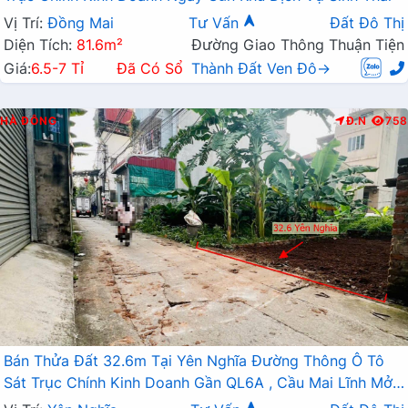
Vị Trí:
Đồng Mai
Tư Vấn
Đất Đô Thị
Diện Tích:
81.6m²
Đường Giao Thông Thuận Tiện
Giá:
6.5-7 Tỉ
Đã Có Sổ
Thành Đất Ven Đô→
HÀ ĐÔNG
Đ.N
758
Bán Thửa Đất 32.6m Tại Yên Nghĩa Đường Thông Ô Tô
Sát Trục Chính Kinh Doanh Gần QL6A , Cầu Mai Lĩnh Mở
Rộng