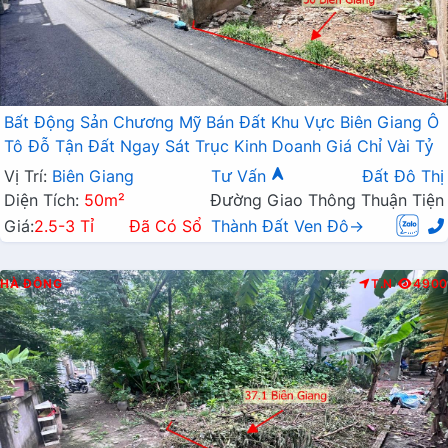
Bất Động Sản Chương Mỹ Bán Đất Khu Vực Biên Giang Ô
Tô Đỗ Tận Đất Ngay Sát Trục Kinh Doanh Giá Chỉ Vài Tỷ
Vị Trí:
Biên Giang
Tư Vấn
Đất Đô Thị
Diện Tích:
50m²
Đường Giao Thông Thuận Tiện
Giá:
2.5-3 Tỉ
Đã Có Sổ
Thành Đất Ven Đô→
HÀ ĐÔNG
T.N
4900