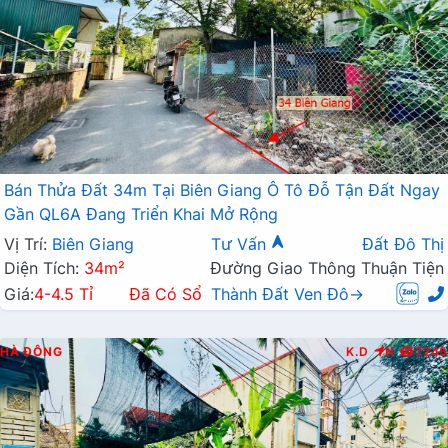
Bán Thửa Đất 34m Tại Biên Giang Ô Tô Đỗ Tận Đất Ngay
Gần QL6A Đang Triển Khai Mở Rộng
Vị Trí:
Biên Giang
Tư Vấn
Đất Đô Thị
Diện Tích:
34m²
Đường Giao Thông Thuận Tiện
Giá:
4-4.5 Tỉ
Đã Có Sổ
Thành Đất Ven Đô→
HÀ ĐÔNG
K.D
N
7245