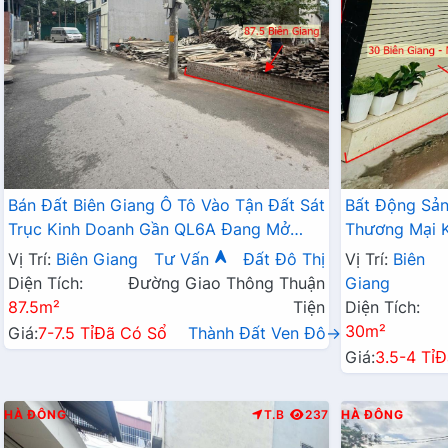
Bán Đất Biên Giang Ô Tô Vào Tận Đất Sát
Bất Động Sả
Trục Kinh Doanh Gần QL6A Đang Mở
Thương Mại K
Rộng
Tận Cửa Gần 
Vị Trí:
Biên Giang
Tư Vấn
Đất Đô Thị
Vị Trí:
Biên
Diện Tích:
Đường Giao Thông Thuận
Giang
87.5m²
Tiện
Diện Tích:
30m²
Giá:
7-7.5 Tỉ
Đã Có Sổ
Thành Đất Ven Đô→
Giá:
3.5-4 Tỉ
Đ
HÀ ĐÔNG
T.B
237
HÀ ĐÔNG