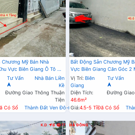
n Chương Mỹ Bán Nhà
Bất Động Sản Chương Mỹ B
hu Vực Biên Giang Ô Tô Đỗ
Vực Biên Giang Căn Góc 2
Trục Chính Kinh Doanh
Tô Đỗ Tận Cửa Gần Trục Ch
Tư Vấn
Nhà Bán Liền
Vị Trí:
Biên
Tư Vấn
Doanh
Kề
Giang
Đường Giao Thông Thuận
Diện Tích:
Đường Giao
Tiện
46.6m²
ã Có Sổ
Thành Đất Ven Đô→
Giá:
4.5-5 Tỉ
Đã Có Sổ
Thà
K.D
B
77
HÀ ĐÔNG