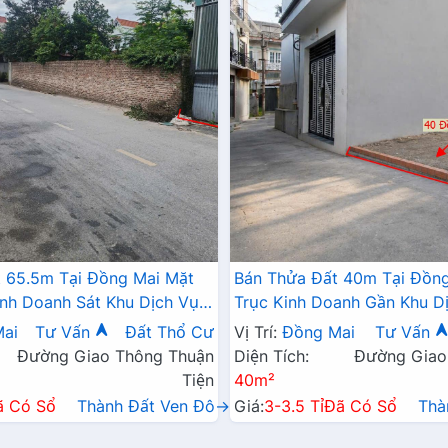
 65.5m Tại Đồng Mai Mặt
Bán Thửa Đất 40m Tại Đồng
inh Doanh Sát Khu Dịch Vụ
Trục Kinh Doanh Gần Khu Dị
ng Mai
Thái Đồng Mai
ai
Tư Vấn
Đất Thổ Cư
Vị Trí:
Đồng Mai
Tư Vấn
Đường Giao Thông Thuận
Diện Tích:
Đường Giao
Tiện
40m²
ã Có Sổ
Thành Đất Ven Đô→
Giá:
3-3.5 Tỉ
Đã Có Sổ
Thà