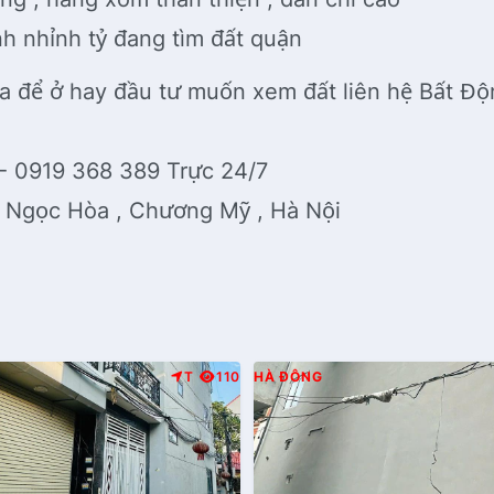
nh nhỉnh tỷ đang tìm đất quận
a để ở hay đầu tư muốn xem đất liên hệ Bất 
 - 0919 368 389 Trực 24/7
, Ngọc Hòa , Chương Mỹ , Hà Nội
T
110
HÀ ĐÔNG