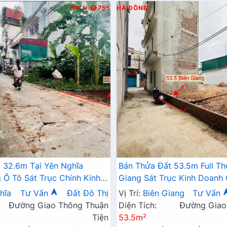
Đ.N
755
HÀ ĐÔNG
 32.6m Tại Yên Nghĩa
Bán Thửa Đất 53.5m Full Th
Ô Tô Sát Trục Chính Kinh
Giang Sát Trục Kinh Doanh
6A , Cầu Mai Lĩnh Mở Rộng
Đang Triển Khai Mở Rộng
hĩa
Tư Vấn
Đất Đô Thị
Vị Trí:
Biên Giang
Tư Vấn
Đường Giao Thông Thuận
Diện Tích:
Đường Giao
Tiện
53.5m²