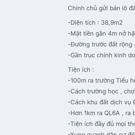
Chính chủ gửi bán lô đ
-Diện tích : 38,9m2
-Mặt tiền gần 4m nở hậ
-Đường trước đất rộng
-Gần trục chính kinh d
Tiện ích :
-100m ra trường Tiểu 
-Cách trường học , chợ 
-Cách khu đất dịch vụ
-Hơn 1km ra QL6A , ra
-Tiện ích đầy đủ mọi t
-Xung quanh dân cư đôn