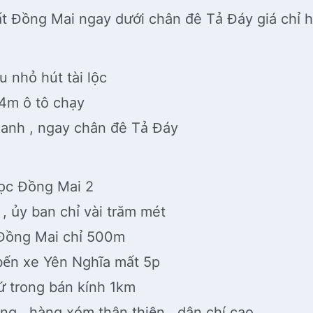
ất Đồng Mai ngay dưới chân đê Tả Đáy giá chỉ h
u nhỏ hút tài lộc
 4m ô tô chạy
oanh , ngay chân đê Tả Đáy
học Đồng Mai 2
, ủy ban chỉ vài trăm mét
 Đồng Mai chỉ 500m
 bến xe Yên Nghĩa mất 5p
hứ trong bán kính 1km
g , hàng xóm thân thiện , dân chí cao