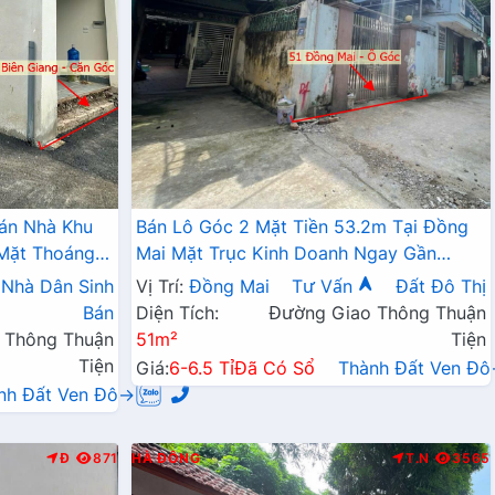
án Nhà Khu
Bán Lô Góc 2 Mặt Tiền 53.2m Tại Đồng
 Mặt Thoáng Ô
Mai Mặt Trục Kinh Doanh Ngay Gần
ính Kinh
QL6A Đang Triển Khai Mở Rộng
Nhà Dân Sinh
Vị Trí:
Đồng Mai
Tư Vấn
Đất Đô Thị
Bán
Diện Tích:
Đường Giao Thông Thuận
 Thông Thuận
51m²
Tiện
Tiện
Giá:
6-6.5 Tỉ
Đã Có Sổ
Thành Đất Ven Đ
nh Đất Ven Đô→
Đ
871
HÀ ĐÔNG
T.N
3565