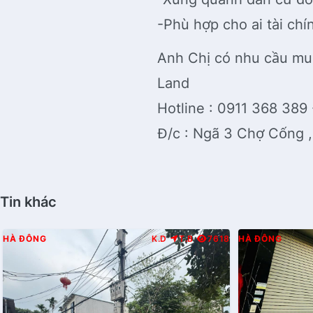
-Phù hợp cho ai tài chí
Anh Chị có nhu cầu mu
Land
Hotline : 0911 368 389
Đ/c : Ngã 3 Chợ Cống 
Tin khác
HÀ ĐÔNG
K.D
T.B
7618
HÀ ĐÔNG