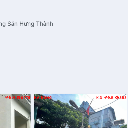
Động Sản Hưng Thành
Đ.N
6575
HÀ ĐÔNG
K.D
Đ.B
353