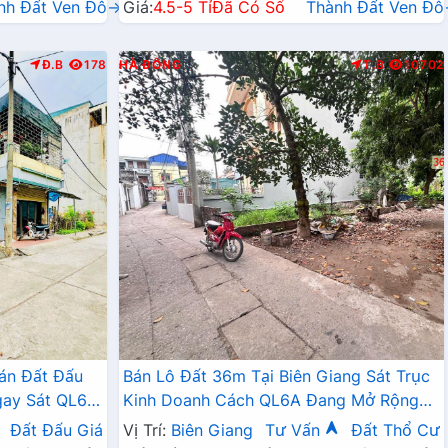
nh Đất Ven Đô→
Giá:
4.5-5 Tỉ
Đã Có Sổ
Thành Đất Ven Đ
Đ.B
178
HÀ ĐÔNG
T.B
10702
án Đất Đấu
Bán Lô Đất 36m Tại Biên Giang Sát Trục
gay Sát QL6A,
Kinh Doanh Cách QL6A Đang Mở Rộng
ai Mở Rộng
Chỉ Vài Trăm Mét
Đất Đấu Giá
Vị Trí:
Biên Giang
Tư Vấn
Đất Thổ Cư