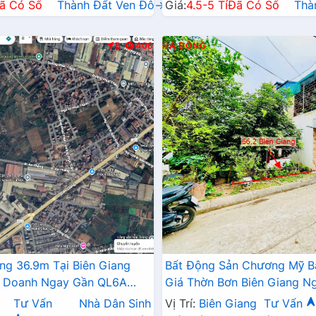
ã Có Sổ
Thành Đất Ven Đô→
Giá:
4.5-5 Tỉ
Đã Có Sổ
Thà
B
408
HÀ ĐÔNG
ng 36.9m Tại Biên Giang
Bất Động Sản Chương Mỹ B
h Doanh Ngay Gần QL6A
Giá Thờn Bơn Biên Giang N
hai Mở Rộng
Cầu Mai Lĩnh Đang Triển Kh
Tư Vấn
Nhà Dân Sinh
Vị Trí:
Biên Giang
Tư Vấn