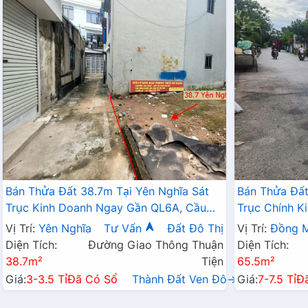
Bán Thửa Đất 38.7m Tại Yên Nghĩa Sát
Bán Thửa Đất
Trục Kinh Doanh Ngay Gần QL6A, Cầu
Trục Chính K
Mai Lĩnh Đang Mở Rộng
Sinh Thái Đồ
Vị Trí:
Yên Nghĩa
Tư Vấn
Đất Đô Thị
Vị Trí:
Đồng M
Diện Tích:
Đường Giao Thông Thuận
Diện Tích:
38.7m²
Tiện
65.5m²
Giá:
3-3.5 Tỉ
Đã Có Sổ
Thành Đất Ven Đô→
Giá:
7-7.5 Tỉ
Đ