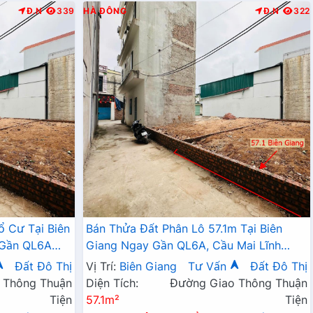
Đ.N
339
HÀ ĐÔNG
Đ.N
322
ổ Cư Tại Biên
Bán Thửa Đất Phân Lô 57.1m Tại Biên
 Gần QL6A
Giang Ngay Gần QL6A, Cầu Mai Lĩnh
Đang Mở Rộng Giá Chỉ Vài Tỷ
Đất Đô Thị
Vị Trí:
Biên Giang
Tư Vấn
Đất Đô Thị
 Thông Thuận
Diện Tích:
Đường Giao Thông Thuận
Tiện
57.1m²
Tiện