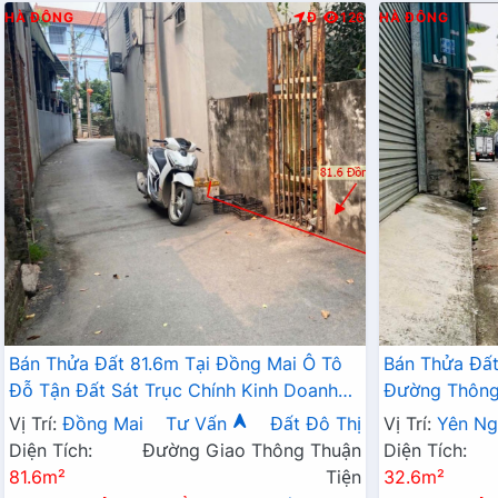
HÀ ĐÔNG
Đ
126
HÀ ĐÔNG
Bán Thửa Đất 81.6m Tại Đồng Mai Ô Tô
Bán Thửa Đất
Đỗ Tận Đất Sát Trục Chính Kinh Doanh
Đường Thông 
Ngay Gần Khu Dịch Vụ Sinh Thái
Doanh Gần QL
Vị Trí:
Đồng Mai
Tư Vấn
Đất Đô Thị
Vị Trí:
Yên Ng
Diện Tích:
Đường Giao Thông Thuận
Diện Tích:
81.6m²
Tiện
32.6m²