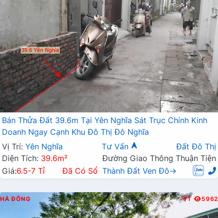
Bán Thửa Đất 39.6m Tại Yên Nghĩa Sát Trục Chính Kinh
Doanh Ngay Cạnh Khu Đô Thị Đô Nghĩa
Vị Trí:
Yên Nghĩa
Tư Vấn
Đất Đô Thị
Diện Tích:
39.6m²
Đường Giao Thông Thuận Tiện
Giá:
6.5-7 Tỉ
Đã Có Sổ
Thành Đất Ven Đô→
HÀ ĐÔNG
T
5962