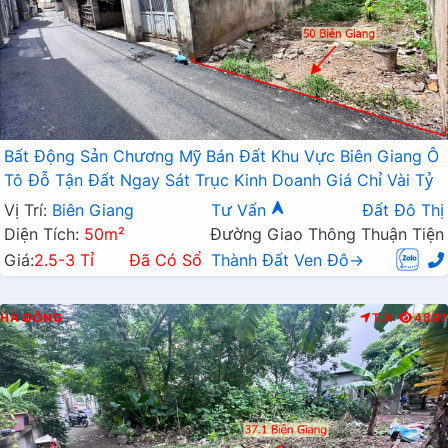
Bất Động Sản Chương Mỹ Bán Đất Khu Vực Biên Giang Ô
Tô Đỗ Tận Đất Ngay Sát Trục Kinh Doanh Giá Chỉ Vài Tỷ
Vị Trí:
Biên Giang
Tư Vấn
Đất Đô Thị
Diện Tích:
50m²
Đường Giao Thông Thuận Tiện
Giá:
2.5-3 Tỉ
Đã Có Sổ
Thành Đất Ven Đô→
HÀ ĐÔNG
T.N
4897