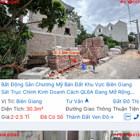
HÀ ĐÔNG
N
107
Bất Động Sản Chương Mỹ Bán Đất Khu Vực Biên Giang
Sát Trục Chính Kinh Doanh Cách QL6A Đang Mở Rộng
Chỉ Vài Trăm Mét
Vị Trí:
Biên Giang
Tư Vấn
Đất Đô Thị
Diện Tích:
30.3m²
Đường Giao Thông Thuận Tiện
Giá:
2-2.5 Tỉ
Đã Có Sổ
Thành Đất Ven Đô→
HÀ ĐÔNG
Đ.B
413