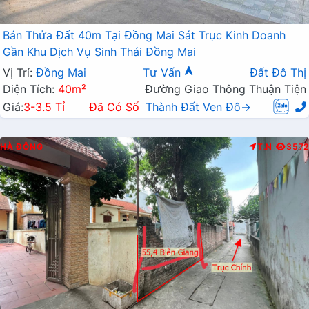
Bán Thửa Đất 40m Tại Đồng Mai Sát Trục Kinh Doanh
Gần Khu Dịch Vụ Sinh Thái Đồng Mai
Vị Trí:
Đồng Mai
Tư Vấn
Đất Đô Thị
Diện Tích:
40m²
Đường Giao Thông Thuận Tiện
Giá:
3-3.5 Tỉ
Đã Có Sổ
Thành Đất Ven Đô→
HÀ ĐÔNG
T.N
3572