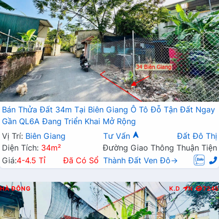
Bán Thửa Đất 34m Tại Biên Giang Ô Tô Đỗ Tận Đất Ngay
Gần QL6A Đang Triển Khai Mở Rộng
Vị Trí:
Biên Giang
Tư Vấn
Đất Đô Thị
Diện Tích:
34m²
Đường Giao Thông Thuận Tiện
Giá:
4-4.5 Tỉ
Đã Có Sổ
Thành Đất Ven Đô→
HÀ ĐÔNG
K.D
N
7245