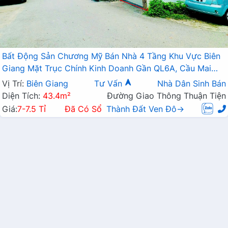
Bất Động Sản Chương Mỹ Bán Nhà 4 Tầng Khu Vực Biên
Giang Mặt Trục Chính Kinh Doanh Gần QL6A, Cầu Mai
Lĩnh Đang Mở Rộng
Vị Trí:
Biên Giang
Tư Vấn
Nhà Dân Sinh Bán
Diện Tích:
43.4m²
Đường Giao Thông Thuận Tiện
Giá:
7-7.5 Tỉ
Đã Có Sổ
Thành Đất Ven Đô→