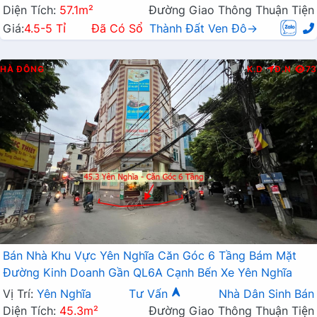
Diện Tích:
57.1m²
Đường Giao Thông Thuận Tiện
Giá:
4.5-5 Tỉ
Đã Có Sổ
Thành Đất Ven Đô→
HÀ ĐÔNG
K.D
Đ.N
73
Bán Nhà Khu Vực Yên Nghĩa Căn Góc 6 Tầng Bám Mặt
Đường Kinh Doanh Gần QL6A Cạnh Bến Xe Yên Nghĩa
Vị Trí:
Yên Nghĩa
Tư Vấn
Nhà Dân Sinh Bán
Diện Tích:
45.3m²
Đường Giao Thông Thuận Tiện