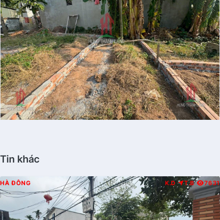
Tin khác
HÀ ĐÔNG
K.D
T.B
7631