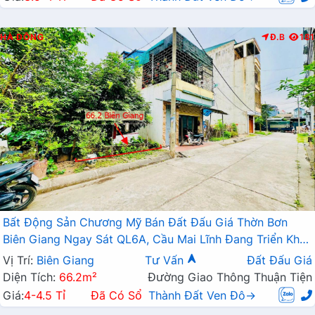
HÀ ĐÔNG
Đ.B
181
Bất Động Sản Chương Mỹ Bán Đất Đấu Giá Thờn Bơn
Biên Giang Ngay Sát QL6A, Cầu Mai Lĩnh Đang Triển Khai
Mở Rộng
Vị Trí:
Biên Giang
Tư Vấn
Đất Đấu Giá
Diện Tích:
66.2m²
Đường Giao Thông Thuận Tiện
Giá:
4-4.5 Tỉ
Đã Có Sổ
Thành Đất Ven Đô→