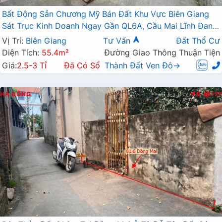
Bất Động Sản Chương Mỹ Bán Đất Khu Vực Biên Giang
Sát Trục Kinh Doanh Ngay Gần QL6A, Cầu Mai Lĩnh Đang
Mở Rộng
Vị Trí:
Biên Giang
Tư Vấn
Đất Thổ Cư
Diện Tích:
55.4m²
Đường Giao Thông Thuận Tiện
Giá:
2.5-3 Tỉ
Đã Có Sổ
Thành Đất Ven Đô→
HÀ ĐÔNG
Đ
127