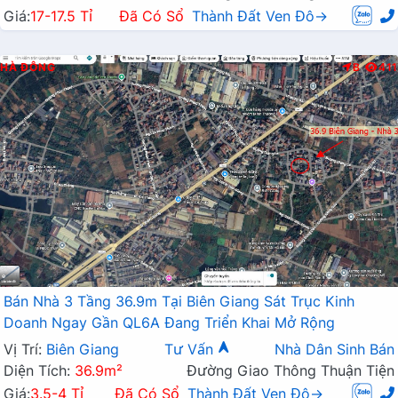
Giá:
17-17.5 Tỉ
Đã Có Sổ
Thành Đất Ven Đô→
HÀ ĐÔNG
B
411
Bán Nhà 3 Tầng 36.9m Tại Biên Giang Sát Trục Kinh
Doanh Ngay Gần QL6A Đang Triển Khai Mở Rộng
Vị Trí:
Biên Giang
Tư Vấn
Nhà Dân Sinh Bán
Diện Tích:
36.9m²
Đường Giao Thông Thuận Tiện
Giá:
3.5-4 Tỉ
Đã Có Sổ
Thành Đất Ven Đô→