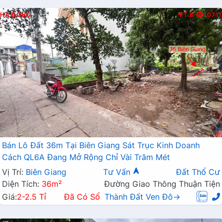
HÀ ĐÔNG
T.B
10711
Bán Lô Đất 36m Tại Biên Giang Sát Trục Kinh Doanh
Cách QL6A Đang Mở Rộng Chỉ Vài Trăm Mét
Vị Trí:
Biên Giang
Tư Vấn
Đất Thổ Cư
Diện Tích:
36m²
Đường Giao Thông Thuận Tiện
Giá:
2-2.5 Tỉ
Đã Có Sổ
Thành Đất Ven Đô→