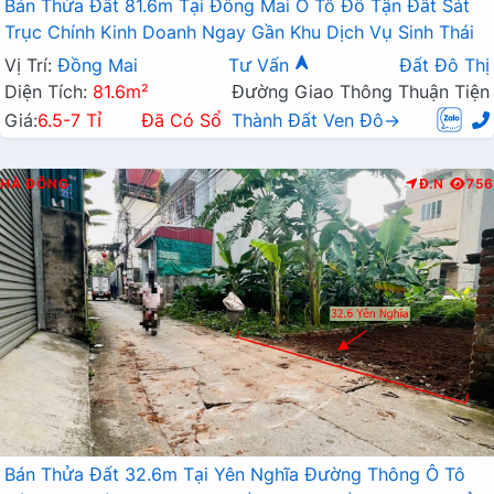
Bán Thửa Đất 81.6m Tại Đồng Mai Ô Tô Đỗ Tận Đất Sát
Trục Chính Kinh Doanh Ngay Gần Khu Dịch Vụ Sinh Thái
Vị Trí:
Đồng Mai
Tư Vấn
Đất Đô Thị
Diện Tích:
81.6m²
Đường Giao Thông Thuận Tiện
Giá:
6.5-7 Tỉ
Đã Có Sổ
Thành Đất Ven Đô→
HÀ ĐÔNG
Đ.N
756
Bán Thửa Đất 32.6m Tại Yên Nghĩa Đường Thông Ô Tô