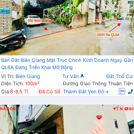
Bán Đất Biên Giang Mặt Trục Chính Kinh Doanh Ngay Gần
QL6A Đang Triển Khai Mở Rộng
Vị Trí:
Biên Giang
Tư Vấn
Đất Thổ Cư
Diện Tích:
100m²
Đường Giao Thông Thuận Tiện
Giá:
8-8.5 Tỉ
Đã Có Sổ
Thành Đất Ven Đô→
HÀ ĐÔNG
T.N
80