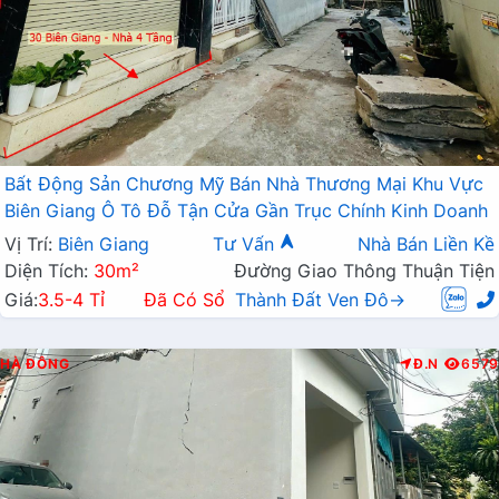
Bất Động Sản Chương Mỹ Bán Nhà Thương Mại Khu Vực
Biên Giang Ô Tô Đỗ Tận Cửa Gần Trục Chính Kinh Doanh
Vị Trí:
Biên Giang
Tư Vấn
Nhà Bán Liền Kề
Diện Tích:
30m²
Đường Giao Thông Thuận Tiện
Giá:
3.5-4 Tỉ
Đã Có Sổ
Thành Đất Ven Đô→
HÀ ĐÔNG
Đ.N
6579