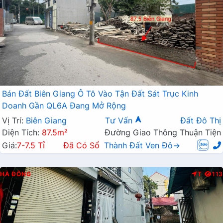
Bán Đất Biên Giang Ô Tô Vào Tận Đất Sát Trục Kinh
Doanh Gần QL6A Đang Mở Rộng
Vị Trí:
Biên Giang
Tư Vấn
Đất Đô Thị
Diện Tích:
87.5m²
Đường Giao Thông Thuận Tiện
Giá:
7-7.5 Tỉ
Đã Có Sổ
Thành Đất Ven Đô→
HÀ ĐÔNG
T
113