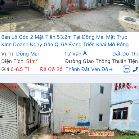
Bán Lô Góc 2 Mặt Tiền 53.2m Tại Đồng Mai Mặt Trục
Kinh Doanh Ngay Gần QL6A Đang Triển Khai Mở Rộng
Vị Trí:
Đồng Mai
Tư Vấn
Đất Đô Thị
Diện Tích:
51m²
Đường Giao Thông Thuận Tiện
Giá:
6-6.5 Tỉ
Đã Có Sổ
Thành Đất Ven Đô→
HÀ ĐÔNG
T.B
245