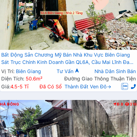
Bất Động Sản Chương Mỹ Bán Nhà Khu Vực Biên Giang
Sát Trục Chính Kinh Doanh Gần QL6A, Cầu Mai Lĩnh Đang
Mở Rộng
Vị Trí:
Biên Giang
Tư Vấn
Nhà Dân Sinh Bán
Diện Tích:
50.6m²
Đường Giao Thông Thuận Tiện
Giá:
4.5-5 Tỉ
Đã Có Sổ
Thành Đất Ven Đô→
HÀ ĐÔNG
Đ.B
316