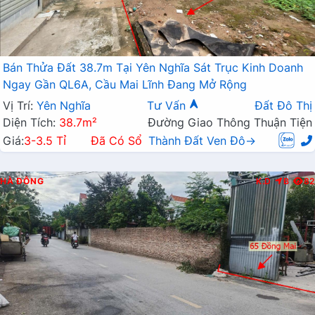
Bán Thửa Đất 38.7m Tại Yên Nghĩa Sát Trục Kinh Doanh
Ngay Gần QL6A, Cầu Mai Lĩnh Đang Mở Rộng
Vị Trí:
Yên Nghĩa
Tư Vấn
Đất Đô Thị
Diện Tích:
38.7m²
Đường Giao Thông Thuận Tiện
Giá:
3-3.5 Tỉ
Đã Có Sổ
Thành Đất Ven Đô→
HÀ ĐÔNG
K.D
B
82