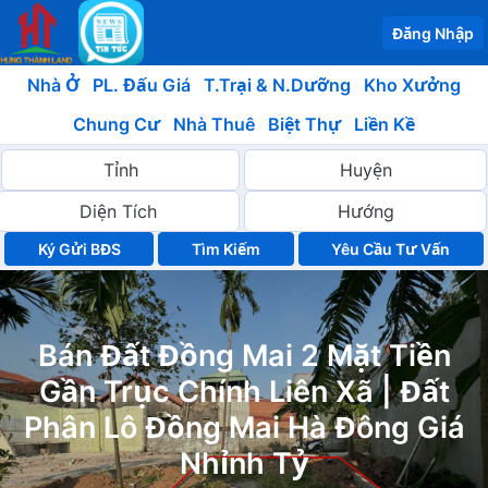
Đăng Nhập
Nhà Ở
PL. Đấu Giá
T.Trại & N.Dưỡng
Kho Xưởng
Chung Cư
Nhà Thuê
Biệt Thự
Liền Kề
Ký Gửi BĐS
Yêu Cầu Tư Vấn
Bán Đất Đồng Mai 2 Mặt Tiền
Gần Trục Chính Liên Xã | Đất
Phân Lô Đồng Mai Hà Đông Giá
Nhỉnh Tỷ