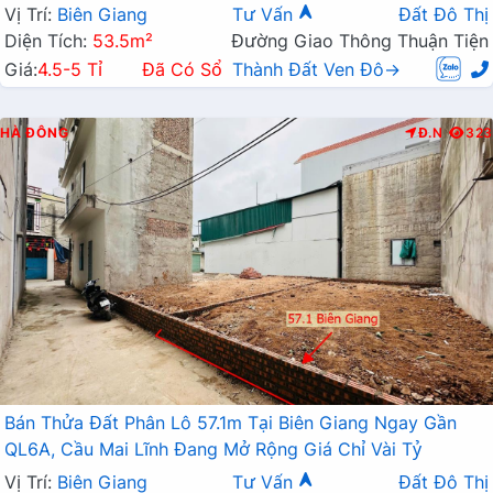
Vị Trí:
Biên Giang
Tư Vấn
Đất Đô Thị
Diện Tích:
53.5m²
Đường Giao Thông Thuận Tiện
Giá:
4.5-5 Tỉ
Đã Có Sổ
Thành Đất Ven Đô→
HÀ ĐÔNG
Đ.N
323
Bán Thửa Đất Phân Lô 57.1m Tại Biên Giang Ngay Gần
QL6A, Cầu Mai Lĩnh Đang Mở Rộng Giá Chỉ Vài Tỷ
Vị Trí:
Biên Giang
Tư Vấn
Đất Đô Thị