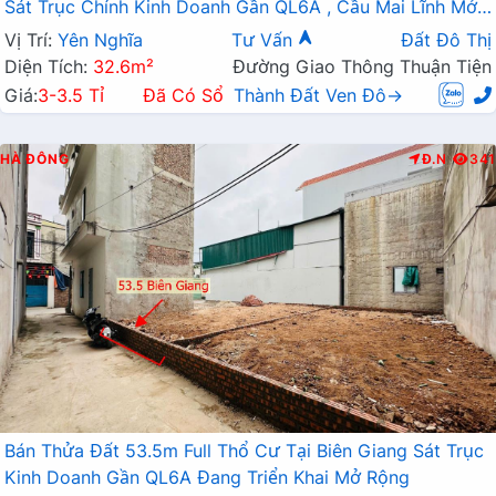
Sát Trục Chính Kinh Doanh Gần QL6A , Cầu Mai Lĩnh Mở
Rộng
Vị Trí:
Yên Nghĩa
Tư Vấn
Đất Đô Thị
Diện Tích:
32.6m²
Đường Giao Thông Thuận Tiện
Giá:
3-3.5 Tỉ
Đã Có Sổ
Thành Đất Ven Đô→
HÀ ĐÔNG
Đ.N
341
Bán Thửa Đất 53.5m Full Thổ Cư Tại Biên Giang Sát Trục
Kinh Doanh Gần QL6A Đang Triển Khai Mở Rộng