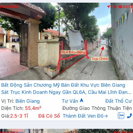
HÀ ĐÔNG
T.N
3573
Bất Động Sản Chương Mỹ Bán Đất Khu Vực Biên Giang
Sát Trục Kinh Doanh Ngay Gần QL6A, Cầu Mai Lĩnh Đang
Mở Rộng
Vị Trí:
Biên Giang
Tư Vấn
Đất Thổ Cư
Diện Tích:
55.4m²
Đường Giao Thông Thuận Tiện
Giá:
2.5-3 Tỉ
Đã Có Sổ
Thành Đất Ven Đô→
HÀ ĐÔNG
Đ
128