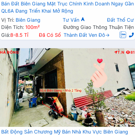
Bán Đất Biên Giang Mặt Trục Chính Kinh Doanh Ngay Gần
QL6A Đang Triển Khai Mở Rộng
Vị Trí:
Biên Giang
Tư Vấn
Đất Thổ Cư
Diện Tích:
100m²
Đường Giao Thông Thuận Tiện
Giá:
8-8.5 Tỉ
Đã Có Sổ
Thành Đất Ven Đô→
HÀ ĐÔNG
T.N
81
Bất Động Sản Chương Mỹ Bán Nhà Khu Vực Biên Giang