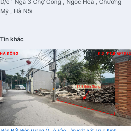
D/c : Ngã 3 Chợ Cống , Ngọc Hòa , Chương
Mỹ , Hà Nội
Tin khác
HÀ ĐÔNG
K.D
T.B
7632
Bán Đất Biên Giang Ô Tô Vào Tận Đất Sát Trục Kinh