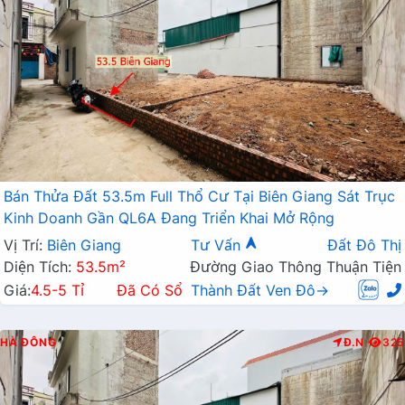
Bán Thửa Đất 53.5m Full Thổ Cư Tại Biên Giang Sát Trục
Kinh Doanh Gần QL6A Đang Triển Khai Mở Rộng
Vị Trí:
Biên Giang
Tư Vấn
Đất Đô Thị
Diện Tích:
53.5m²
Đường Giao Thông Thuận Tiện
Giá:
4.5-5 Tỉ
Đã Có Sổ
Thành Đất Ven Đô→
HÀ ĐÔNG
Đ.N
325