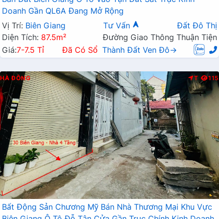
Doanh Gần QL6A Đang Mở Rộng
Vị Trí:
Biên Giang
Tư Vấn
Đất Đô Thị
Diện Tích:
87.5m²
Đường Giao Thông Thuận Tiện
Giá:
7-7.5 Tỉ
Đã Có Sổ
Thành Đất Ven Đô→
HÀ ĐÔNG
T
115
Bất Động Sản Chương Mỹ Bán Nhà Thương Mại Khu Vực
Biên Giang Ô Tô Đỗ Tận Cửa Gần Trục Chính Kinh Doanh