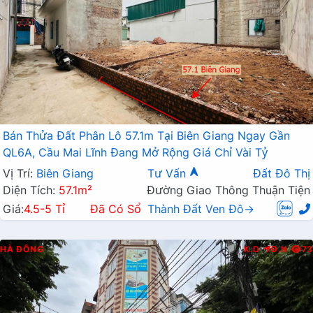
Bán Thửa Đất Phân Lô 57.1m Tại Biên Giang Ngay Gần
QL6A, Cầu Mai Lĩnh Đang Mở Rộng Giá Chỉ Vài Tỷ
Vị Trí:
Biên Giang
Tư Vấn
Đất Đô Thị
Diện Tích:
57.1m²
Đường Giao Thông Thuận Tiện
Giá:
4.5-5 Tỉ
Đã Có Sổ
Thành Đất Ven Đô→
HÀ ĐÔNG
K.D
Đ.N
73