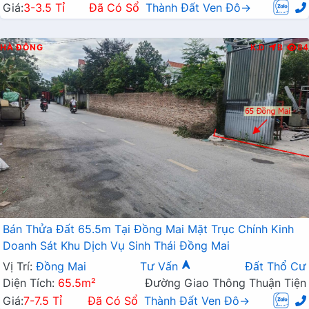
Giá:
3-3.5 Tỉ
Đã Có Sổ
Thành Đất Ven Đô→
HÀ ĐÔNG
K.D
B
84
Bán Thửa Đất 65.5m Tại Đồng Mai Mặt Trục Chính Kinh
Doanh Sát Khu Dịch Vụ Sinh Thái Đồng Mai
Vị Trí:
Đồng Mai
Tư Vấn
Đất Thổ Cư
Diện Tích:
65.5m²
Đường Giao Thông Thuận Tiện
Giá:
7-7.5 Tỉ
Đã Có Sổ
Thành Đất Ven Đô→