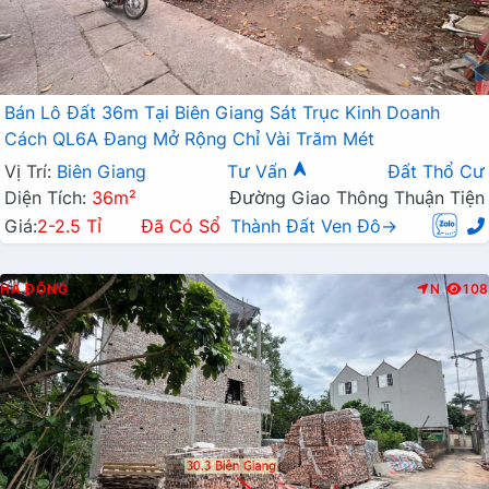
Bán Lô Đất 36m Tại Biên Giang Sát Trục Kinh Doanh
Cách QL6A Đang Mở Rộng Chỉ Vài Trăm Mét
Vị Trí:
Biên Giang
Tư Vấn
Đất Thổ Cư
Diện Tích:
36m²
Đường Giao Thông Thuận Tiện
Giá:
2-2.5 Tỉ
Đã Có Sổ
Thành Đất Ven Đô→
HÀ ĐÔNG
N
108