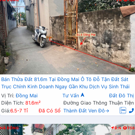
Bán Thửa Đất 81.6m Tại Đồng Mai Ô Tô Đỗ Tận Đất Sát
Trục Chính Kinh Doanh Ngay Gần Khu Dịch Vụ Sinh Thái
Vị Trí:
Đồng Mai
Tư Vấn
Đất Đô Thị
Diện Tích:
81.6m²
Đường Giao Thông Thuận Tiện
Giá:
6.5-7 Tỉ
Đã Có Sổ
Thành Đất Ven Đô→
HÀ ĐÔNG
Đ.N
758