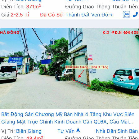
Diện Tích:
37.1m²
Đường Giao Thông Thuận Tiện
Giá:
2-2.5 Tỉ
Đã Có Sổ
Thành Đất Ven Đô→
HÀ ĐÔNG
K.D
Đ.N
6409
Bất Động Sản Chương Mỹ Bán Nhà 4 Tầng Khu Vực Biên
Giang Mặt Trục Chính Kinh Doanh Gần QL6A, Cầu Mai
Lĩnh Đang Mở Rộng
Vị Trí:
Biên Giang
Tư Vấn
Nhà Dân Sinh Bán
Diện Tích:
43.4m²
Đường Giao Thông Thuận Tiện