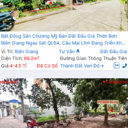
Bất Động Sản Chương Mỹ Bán Đất Đấu Giá Thờn Bơn
Biên Giang Ngay Sát QL6A, Cầu Mai Lĩnh Đang Triển Khai
Mở Rộng
Vị Trí:
Biên Giang
Tư Vấn
Đất Đấu Giá
Diện Tích:
66.2m²
Đường Giao Thông Thuận Tiện
Giá:
4-4.5 Tỉ
Đã Có Sổ
Thành Đất Ven Đô→
HÀ ĐÔNG
T.B
10711