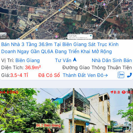
Bán Nhà 3 Tầng 36.9m Tại Biên Giang Sát Trục Kinh
Doanh Ngay Gần QL6A Đang Triển Khai Mở Rộng
Vị Trí:
Biên Giang
Tư Vấn
Nhà Dân Sinh Bán
Diện Tích:
36.9m²
Đường Giao Thông Thuận Tiện
Giá:
3.5-4 Tỉ
Đã Có Sổ
Thành Đất Ven Đô→
HÀ ĐÔNG
Đ.B
182