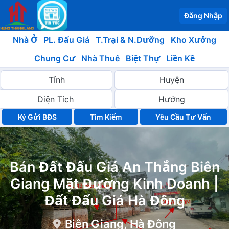
Đăng Nhập
Nhà Ở
PL. Đấu Giá
T.Trại & N.Dưỡng
Kho Xưởng
Chung Cư
Nhà Thuê
Biệt Thự
Liền Kề
Ký Gửi BĐS
Yêu Cầu Tư Vấn
Bán Đất Đấu Giá An Thắng Biên
Giang Mặt Đường Kinh Doanh |
Đất Đấu Giá Hà Đông
Biên Giang, Hà Đông