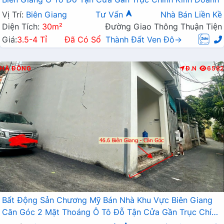
Vị Trí:
Biên Giang
Tư Vấn
Nhà Bán Liền Kề
Diện Tích:
30m²
Đường Giao Thông Thuận Tiện
Giá:
3.5-4 Tỉ
Đã Có Sổ
Thành Đất Ven Đô→
HÀ ĐÔNG
Đ.N
6582
Bất Động Sản Chương Mỹ Bán Nhà Khu Vực Biên Giang
Căn Góc 2 Mặt Thoáng Ô Tô Đỗ Tận Cửa Gần Trục Chính