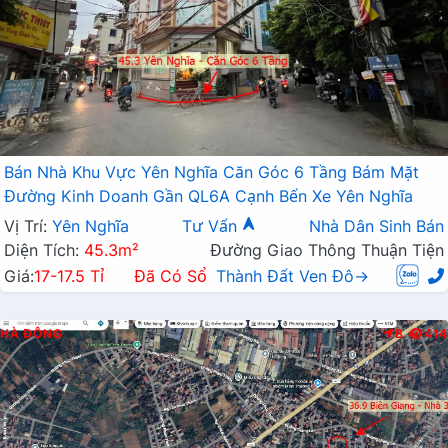
Bán Nhà Khu Vực Yên Nghĩa Căn Góc 6 Tầng Bám Mặt
Đường Kinh Doanh Gần QL6A Cạnh Bến Xe Yên Nghĩa
Vị Trí:
Yên Nghĩa
Tư Vấn
Nhà Dân Sinh Bán
Diện Tích:
45.3m²
Đường Giao Thông Thuận Tiện
Giá:
17-17.5 Tỉ
Đã Có Sổ
Thành Đất Ven Đô→
HÀ ĐÔNG
B
414