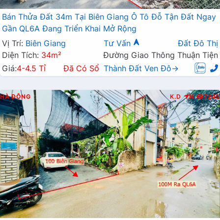
Bán Thửa Đất 34m Tại Biên Giang Ô Tô Đỗ Tận Đất Ngay
Gần QL6A Đang Triển Khai Mở Rộng
Vị Trí:
Biên Giang
Tư Vấn
Đất Đô Thị
Diện Tích:
34m²
Đường Giao Thông Thuận Tiện
Giá:
4-4.5 Tỉ
Đã Có Sổ
Thành Đất Ven Đô→
HÀ ĐÔNG
K.D
N
7245