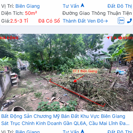
Vị Trí:
Biên Giang
Tư Vấn
Đất Đô Thị
Diện Tích:
50m²
Đường Giao Thông Thuận Tiện
Giá:
2.5-3 Tỉ
Đã Có Sổ
Thành Đất Ven Đô→
HÀ ĐÔNG
T.N
4900
Bất Động Sản Chương Mỹ Bán Đất Khu Vực Biên Giang
Sát Trục Chính Kinh Doanh Gần QL6A, Cầu Mai Lĩnh Đang
Mở Rộng
Vị Trí:
Biên Giang
Tư Vấn
Đất Đô Thị