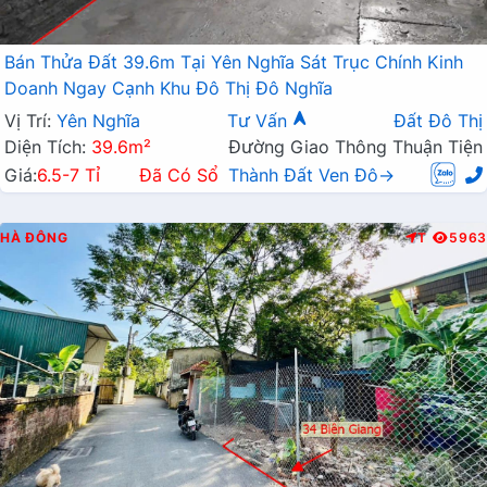
Bán Thửa Đất 39.6m Tại Yên Nghĩa Sát Trục Chính Kinh
Doanh Ngay Cạnh Khu Đô Thị Đô Nghĩa
Vị Trí:
Yên Nghĩa
Tư Vấn
Đất Đô Thị
Diện Tích:
39.6m²
Đường Giao Thông Thuận Tiện
Giá:
6.5-7 Tỉ
Đã Có Sổ
Thành Đất Ven Đô→
HÀ ĐÔNG
T
5963