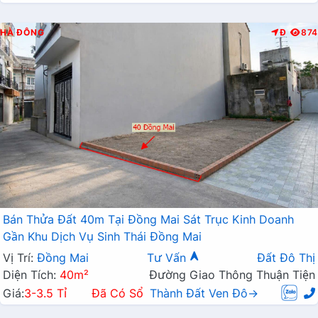
HÀ ĐÔNG
Đ
874
Bán Thửa Đất 40m Tại Đồng Mai Sát Trục Kinh Doanh
Gần Khu Dịch Vụ Sinh Thái Đồng Mai
Vị Trí:
Đồng Mai
Tư Vấn
Đất Đô Thị
Diện Tích:
40m²
Đường Giao Thông Thuận Tiện
Giá:
3-3.5 Tỉ
Đã Có Sổ
Thành Đất Ven Đô→