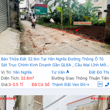
Bán Thửa Đất 32.6m Tại Yên Nghĩa Đường Thông Ô Tô
Sát Trục Chính Kinh Doanh Gần QL6A , Cầu Mai Lĩnh Mở
Rộng
Vị Trí:
Yên Nghĩa
Tư Vấn
Đất Đô Thị
Diện Tích:
32.6m²
Đường Giao Thông Thuận Tiện
Giá:
3-3.5 Tỉ
Đã Có Sổ
Thành Đất Ven Đô→
HÀ ĐÔNG
Đ.N
342