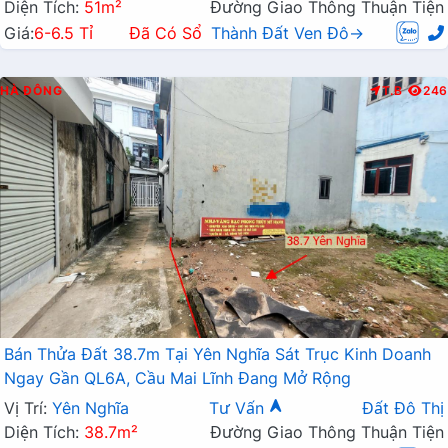
Diện Tích:
51m²
Đường Giao Thông Thuận Tiện
Giá:
6-6.5 Tỉ
Đã Có Sổ
Thành Đất Ven Đô→
HÀ ĐÔNG
T.B
246
Bán Thửa Đất 38.7m Tại Yên Nghĩa Sát Trục Kinh Doanh
Ngay Gần QL6A, Cầu Mai Lĩnh Đang Mở Rộng
Vị Trí:
Yên Nghĩa
Tư Vấn
Đất Đô Thị
Diện Tích:
38.7m²
Đường Giao Thông Thuận Tiện