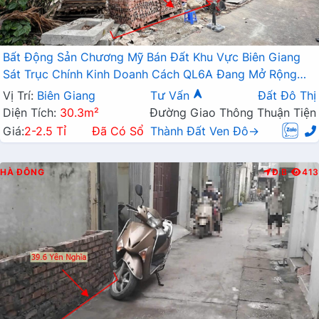
Bất Động Sản Chương Mỹ Bán Đất Khu Vực Biên Giang
Sát Trục Chính Kinh Doanh Cách QL6A Đang Mở Rộng
Chỉ Vài Trăm Mét
Vị Trí:
Biên Giang
Tư Vấn
Đất Đô Thị
Diện Tích:
30.3m²
Đường Giao Thông Thuận Tiện
Giá:
2-2.5 Tỉ
Đã Có Sổ
Thành Đất Ven Đô→
HÀ ĐÔNG
Đ.B
413