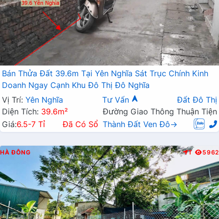
Bán Thửa Đất 39.6m Tại Yên Nghĩa Sát Trục Chính Kinh
Doanh Ngay Cạnh Khu Đô Thị Đô Nghĩa
Vị Trí:
Yên Nghĩa
Tư Vấn
Đất Đô Thị
Diện Tích:
39.6m²
Đường Giao Thông Thuận Tiện
Giá:
6.5-7 Tỉ
Đã Có Sổ
Thành Đất Ven Đô→
HÀ ĐÔNG
T
5962