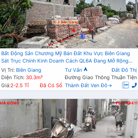
Bất Động Sản Chương Mỹ Bán Đất Khu Vực Biên Giang
Sát Trục Chính Kinh Doanh Cách QL6A Đang Mở Rộng
Chỉ Vài Trăm Mét
Vị Trí:
Biên Giang
Tư Vấn
Đất Đô Thị
Diện Tích:
30.3m²
Đường Giao Thông Thuận Tiện
Giá:
2-2.5 Tỉ
Đã Có Sổ
Thành Đất Ven Đô→
HÀ ĐÔNG
Đ.B
411