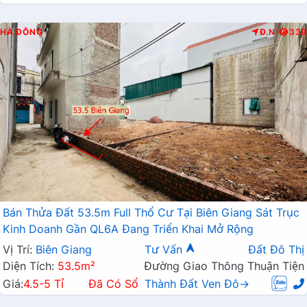
HÀ ĐÔNG
Đ.N
339
Bán Thửa Đất 53.5m Full Thổ Cư Tại Biên Giang Sát Trục
Kinh Doanh Gần QL6A Đang Triển Khai Mở Rộng
Vị Trí:
Biên Giang
Tư Vấn
Đất Đô Thị
Diện Tích:
53.5m²
Đường Giao Thông Thuận Tiện
Giá:
4.5-5 Tỉ
Đã Có Sổ
Thành Đất Ven Đô→