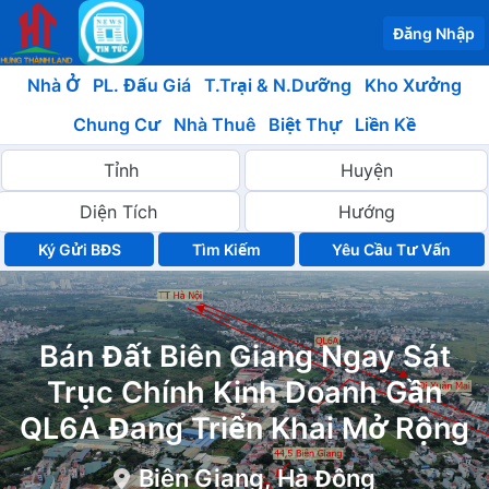
Đăng Nhập
Nhà Ở
PL. Đấu Giá
T.Trại & N.Dưỡng
Kho Xưởng
Chung Cư
Nhà Thuê
Biệt Thự
Liền Kề
Ký Gửi BĐS
Yêu Cầu Tư Vấn
Bán Đất Biên Giang Ngay Sát
Trục Chính Kinh Doanh Gần
QL6A Đang Triển Khai Mở Rộng
Biên Giang, Hà Đông