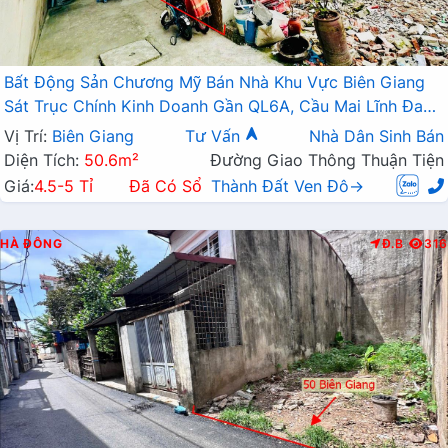
Bất Động Sản Chương Mỹ Bán Nhà Khu Vực Biên Giang
Sát Trục Chính Kinh Doanh Gần QL6A, Cầu Mai Lĩnh Đang
Mở Rộng
Vị Trí:
Biên Giang
Tư Vấn
Nhà Dân Sinh Bán
Diện Tích:
50.6m²
Đường Giao Thông Thuận Tiện
Giá:
4.5-5 Tỉ
Đã Có Sổ
Thành Đất Ven Đô→
HÀ ĐÔNG
Đ.B
316