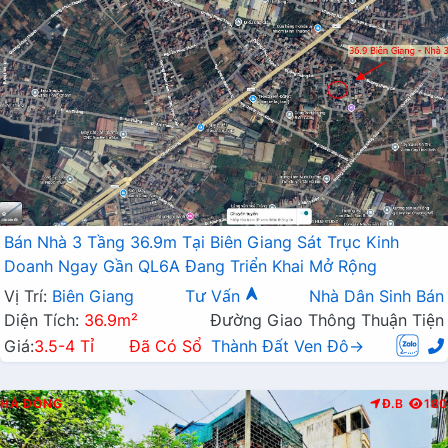
Bán Nhà 3 Tầng 36.9m Tại Biên Giang Sát Trục Kinh
Doanh Ngay Gần QL6A Đang Triển Khai Mở Rộng
Vị Trí:
Biên Giang
Tư Vấn
Nhà Dân Sinh Bán
Diện Tích:
36.9m²
Đường Giao Thông Thuận Tiện
Giá:
3.5-4 Tỉ
Đã Có Sổ
Thành Đất Ven Đô→
HÀ ĐÔNG
Đ.B
180