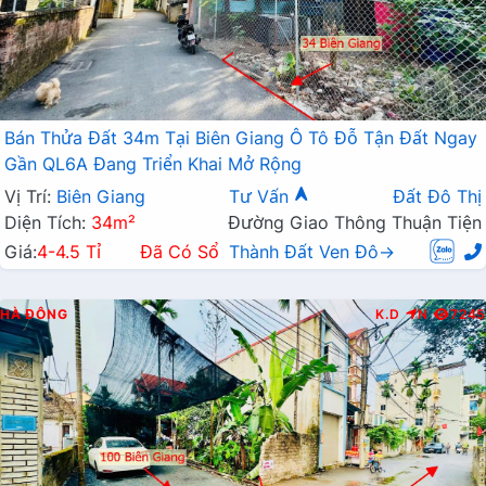
Bán Thửa Đất 34m Tại Biên Giang Ô Tô Đỗ Tận Đất Ngay
Gần QL6A Đang Triển Khai Mở Rộng
Vị Trí:
Biên Giang
Tư Vấn
Đất Đô Thị
Diện Tích:
34m²
Đường Giao Thông Thuận Tiện
Giá:
4-4.5 Tỉ
Đã Có Sổ
Thành Đất Ven Đô→
HÀ ĐÔNG
K.D
N
7245