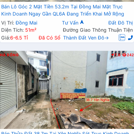
Bán Lô Góc 2 Mặt Tiền 53.2m Tại Đồng Mai Mặt Trục
Kinh Doanh Ngay Gần QL6A Đang Triển Khai Mở Rộng
Vị Trí:
Đồng Mai
Tư Vấn
Đất Đô Thị
Diện Tích:
51m²
Đường Giao Thông Thuận Tiện
Giá:
6-6.5 Tỉ
Đã Có Sổ
Thành Đất Ven Đô→
HÀ ĐÔNG
T.B
242
Bán Thửa Đất 38.7m Tại Yên Nghĩa Sát Trục Kinh Doanh