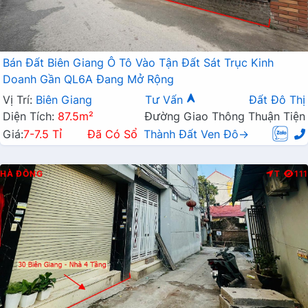
Bán Đất Biên Giang Ô Tô Vào Tận Đất Sát Trục Kinh
Doanh Gần QL6A Đang Mở Rộng
Vị Trí:
Biên Giang
Tư Vấn
Đất Đô Thị
Diện Tích:
87.5m²
Đường Giao Thông Thuận Tiện
Giá:
7-7.5 Tỉ
Đã Có Sổ
Thành Đất Ven Đô→
HÀ ĐÔNG
T
111