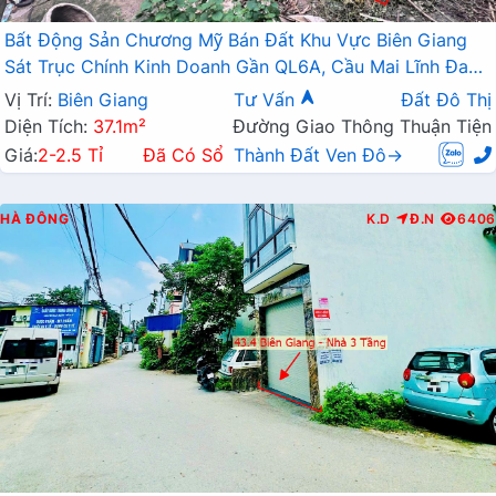
Bất Động Sản Chương Mỹ Bán Đất Khu Vực Biên Giang
Sát Trục Chính Kinh Doanh Gần QL6A, Cầu Mai Lĩnh Đang
Mở Rộng
Vị Trí:
Biên Giang
Tư Vấn
Đất Đô Thị
Diện Tích:
37.1m²
Đường Giao Thông Thuận Tiện
Giá:
2-2.5 Tỉ
Đã Có Sổ
Thành Đất Ven Đô→
HÀ ĐÔNG
K.D
Đ.N
6406