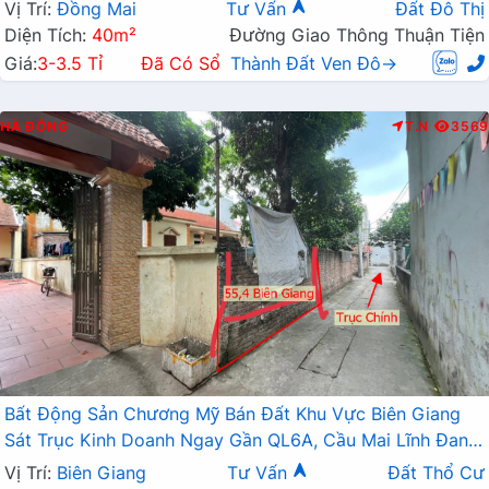
Vị Trí:
Đồng Mai
Tư Vấn
Đất Đô Thị
Diện Tích:
40m²
Đường Giao Thông Thuận Tiện
Giá:
3-3.5 Tỉ
Đã Có Sổ
Thành Đất Ven Đô→
HÀ ĐÔNG
T.N
3569
Bất Động Sản Chương Mỹ Bán Đất Khu Vực Biên Giang
Sát Trục Kinh Doanh Ngay Gần QL6A, Cầu Mai Lĩnh Đang
Mở Rộng
Vị Trí:
Biên Giang
Tư Vấn
Đất Thổ Cư