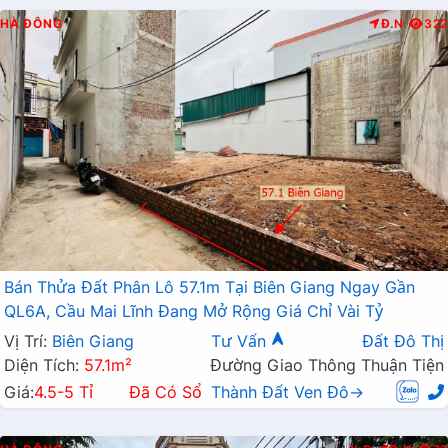
HÀ ĐÔNG
Đ.N
322
Bán Thửa Đất Phân Lô 57.1m Tại Biên Giang Ngay Gần
QL6A, Cầu Mai Lĩnh Đang Mở Rộng Giá Chỉ Vài Tỷ
Vị Trí:
Biên Giang
Tư Vấn
Đất Đô Thị
Diện Tích:
57.1m²
Đường Giao Thông Thuận Tiện
Giá:
4.5-5 Tỉ
Đã Có Sổ
Thành Đất Ven Đô→