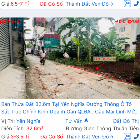
Giá:
6.5-7 Tỉ
Đã Có Sổ
Thành Đất Ven Đô→
HÀ ĐÔNG
Đ.N
756
Bán Thửa Đất 32.6m Tại Yên Nghĩa Đường Thông Ô Tô
Sát Trục Chính Kinh Doanh Gần QL6A , Cầu Mai Lĩnh Mở
Rộng
Vị Trí:
Yên Nghĩa
Tư Vấn
Đất Đô Thị
Diện Tích:
32.6m²
Đường Giao Thông Thuận Tiện
Giá:
3-3.5 Tỉ
Đã Có Sổ
Thành Đất Ven Đô→