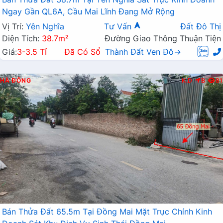
Ngay Gần QL6A, Cầu Mai Lĩnh Đang Mở Rộng
Vị Trí:
Yên Nghĩa
Tư Vấn
Đất Đô Thị
Diện Tích:
38.7m²
Đường Giao Thông Thuận Tiện
Giá:
3-3.5 Tỉ
Đã Có Sổ
Thành Đất Ven Đô→
HÀ ĐÔNG
K.D
B
81
Bán Thửa Đất 65.5m Tại Đồng Mai Mặt Trục Chính Kinh