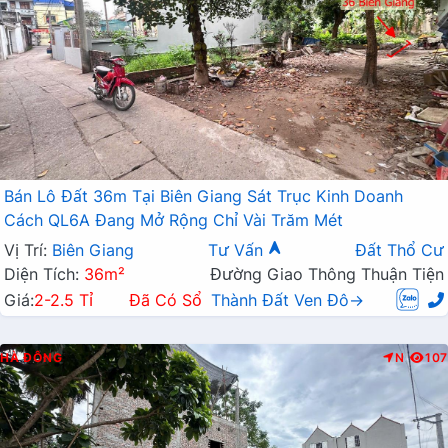
Bán Lô Đất 36m Tại Biên Giang Sát Trục Kinh Doanh
Cách QL6A Đang Mở Rộng Chỉ Vài Trăm Mét
Vị Trí:
Biên Giang
Tư Vấn
Đất Thổ Cư
Diện Tích:
36m²
Đường Giao Thông Thuận Tiện
Giá:
2-2.5 Tỉ
Đã Có Sổ
Thành Đất Ven Đô→
HÀ ĐÔNG
N
107