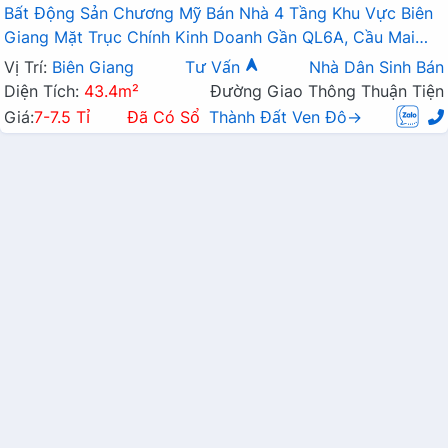
Bất Động Sản Chương Mỹ Bán Nhà 4 Tầng Khu Vực Biên
Giang Mặt Trục Chính Kinh Doanh Gần QL6A, Cầu Mai
Lĩnh Đang Mở Rộng
Vị Trí:
Biên Giang
Tư Vấn
Nhà Dân Sinh Bán
Diện Tích:
43.4m²
Đường Giao Thông Thuận Tiện
Giá:
7-7.5 Tỉ
Đã Có Sổ
Thành Đất Ven Đô→