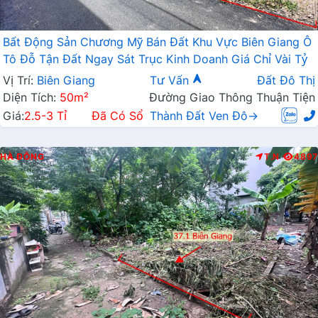
Bất Động Sản Chương Mỹ Bán Đất Khu Vực Biên Giang Ô
Tô Đỗ Tận Đất Ngay Sát Trục Kinh Doanh Giá Chỉ Vài Tỷ
Vị Trí:
Biên Giang
Tư Vấn
Đất Đô Thị
Diện Tích:
50m²
Đường Giao Thông Thuận Tiện
Giá:
2.5-3 Tỉ
Đã Có Sổ
Thành Đất Ven Đô→
HÀ ĐÔNG
T.N
4897