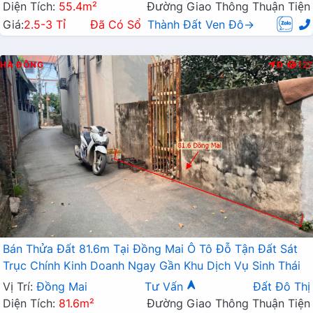
Diện Tích:
55.4m²
Đường Giao Thông Thuận Tiện
Giá:
2.5-3 Tỉ
Đã Có Sổ
Thành Đất Ven Đô→
HÀ ĐÔNG
Đ
127
Bán Thửa Đất 81.6m Tại Đồng Mai Ô Tô Đỗ Tận Đất Sát
Trục Chính Kinh Doanh Ngay Gần Khu Dịch Vụ Sinh Thái
Vị Trí:
Đồng Mai
Tư Vấn
Đất Đô Thị
Diện Tích:
81.6m²
Đường Giao Thông Thuận Tiện