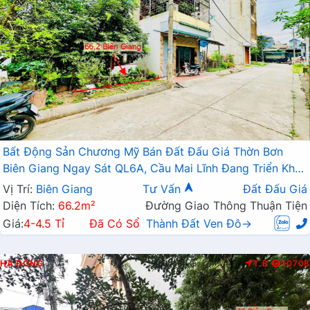
Bất Động Sản Chương Mỹ Bán Đất Đấu Giá Thờn Bơn
Biên Giang Ngay Sát QL6A, Cầu Mai Lĩnh Đang Triển Khai
Mở Rộng
Vị Trí:
Biên Giang
Tư Vấn
Đất Đấu Giá
Diện Tích:
66.2m²
Đường Giao Thông Thuận Tiện
Giá:
4-4.5 Tỉ
Đã Có Sổ
Thành Đất Ven Đô→
HÀ ĐÔNG
T.B
10708