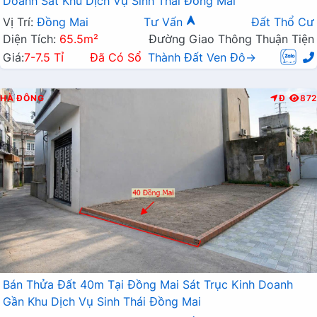
Doanh Sát Khu Dịch Vụ Sinh Thái Đồng Mai
Vị Trí:
Đồng Mai
Tư Vấn
Đất Thổ Cư
Diện Tích:
65.5m²
Đường Giao Thông Thuận Tiện
Giá:
7-7.5 Tỉ
Đã Có Sổ
Thành Đất Ven Đô→
HÀ ĐÔNG
Đ
872
Bán Thửa Đất 40m Tại Đồng Mai Sát Trục Kinh Doanh
Gần Khu Dịch Vụ Sinh Thái Đồng Mai