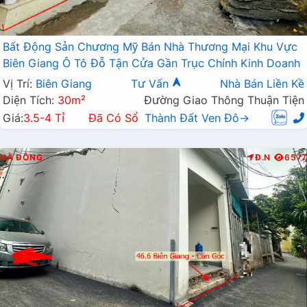
Bất Động Sản Chương Mỹ Bán Nhà Thương Mại Khu Vực
Biên Giang Ô Tô Đỗ Tận Cửa Gần Trục Chính Kinh Doanh
Vị Trí:
Biên Giang
Tư Vấn
Nhà Bán Liền Kề
Diện Tích:
30m²
Đường Giao Thông Thuận Tiện
Giá:
3.5-4 Tỉ
Đã Có Sổ
Thành Đất Ven Đô→
HÀ ĐÔNG
Đ.N
6577