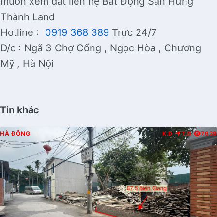
muốn xem đất liên hệ Bất Động Sản Hưng
Thành Land
Hotline :
0919 368 389
Trực 24/7
D/c : Ngã 3 Chợ Cống , Ngọc Hòa , Chương
Mỹ , Hà Nội
Tin khác
HÀ ĐÔNG
K.D
T.B
7629