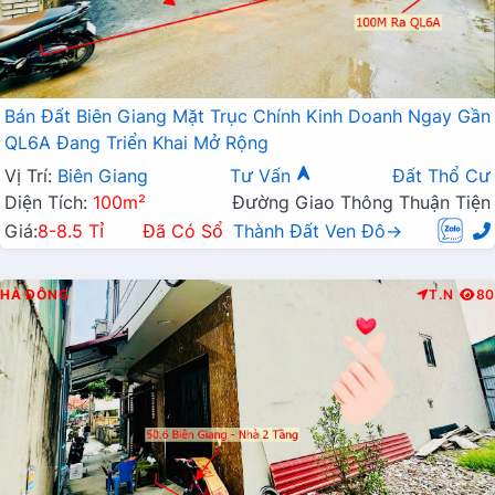
Bán Đất Biên Giang Mặt Trục Chính Kinh Doanh Ngay Gần
QL6A Đang Triển Khai Mở Rộng
Vị Trí:
Biên Giang
Tư Vấn
Đất Thổ Cư
Diện Tích:
100m²
Đường Giao Thông Thuận Tiện
Giá:
8-8.5 Tỉ
Đã Có Sổ
Thành Đất Ven Đô→
HÀ ĐÔNG
T.N
80