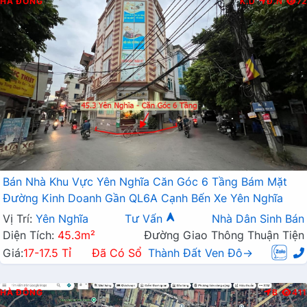
HÀ ĐÔNG
K.D
Đ.N
72
Bán Nhà Khu Vực Yên Nghĩa Căn Góc 6 Tầng Bám Mặt
Đường Kinh Doanh Gần QL6A Cạnh Bến Xe Yên Nghĩa
Vị Trí:
Yên Nghĩa
Tư Vấn
Nhà Dân Sinh Bán
Diện Tích:
45.3m²
Đường Giao Thông Thuận Tiện
Giá:
17-17.5 Tỉ
Đã Có Sổ
Thành Đất Ven Đô→
HÀ ĐÔNG
B
411