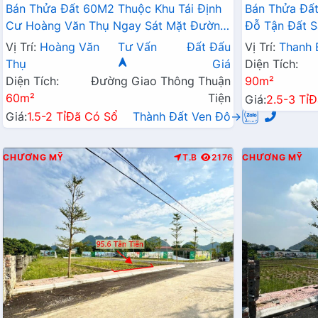
Bán Thửa Đất 60M2 Thuộc Khu Tái Định
Bán Thửa Đất
Cư Hoàng Văn Thụ Ngay Sát Mặt Đường
Đỗ Tận Đất S
Kinh Doanh QL21A
Liên Xã
Vị Trí:
Hoàng Văn
Tư Vấn
Đất Đấu
Vị Trí:
Thanh 
Thụ
Giá
Diện Tích:
Diện Tích:
Đường Giao Thông Thuận
90m²
60m²
Tiện
Giá:
2.5-3 Tỉ
Đ
Giá:
1.5-2 Tỉ
Đã Có Sổ
Thành Đất Ven Đô→
CHƯƠNG MỸ
T.B
2176
CHƯƠNG MỸ