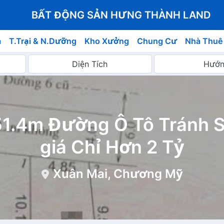
BẤT ĐỘNG SẢN HƯNG THÀNH LAND
á
T.Trại & N.Dưỡng
Kho Xưởng
Chung Cư
Nhà Thuê
51.4m Đường Ô Tô Tránh
giá Chỉ Hơn 2 Tỷ
Xuân Mai, Chương Mỹ