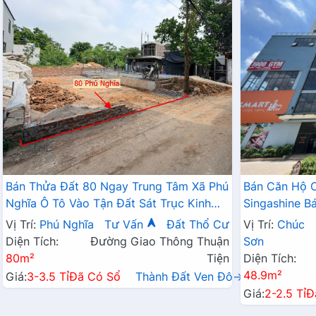
Bán Thửa Đất 80 Ngay Trung Tâm Xã Phú
Bán Căn Hộ 
Nghĩa Ô Tô Vào Tận Đất Sát Trục Kinh
Singashine 
Doanh Gần KCN Phú Nghĩa
Hợp Cho Hộ G
Vị Trí:
Phú Nghĩa
Tư Vấn
Đất Thổ Cư
Vị Trí:
Chúc
Diện Tích:
Đường Giao Thông Thuận
Sơn
80m²
Tiện
Diện Tích:
48.9m²
Giá:
3-3.5 Tỉ
Đã Có Sổ
Thành Đất Ven Đô→
Giá:
2-2.5 Tỉ
Đ