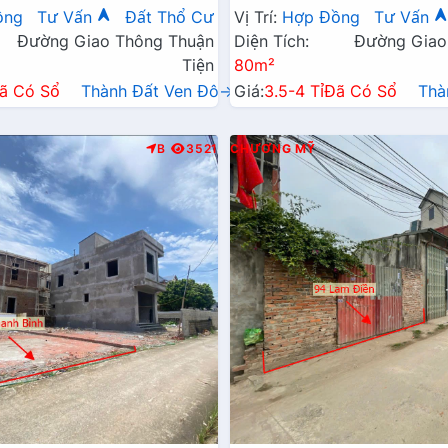
Xã Gần Đường TL419
Đường Kinh Doanh TL419
ồng
Tư Vấn
Đất Thổ Cư
Vị Trí:
Hợp Đồng
Tư Vấn
Đường Giao Thông Thuận
Diện Tích:
Đường Giao
Tiện
80m²
ã Có Sổ
Thành Đất Ven Đô→
Giá:
3.5-4 Tỉ
Đã Có Sổ
Thà
B
3521
CHƯƠNG MỸ