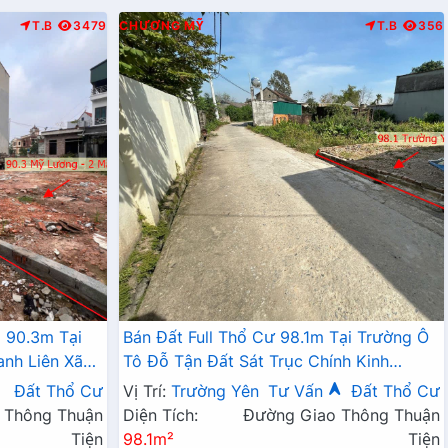
T.B
3479
CHƯƠNG MỸ
T.B
356
 90.3m Tại
Bán Đất Full Thổ Cư 98.1m Tại Trường Ô
anh Liên Xã
Tô Đỗ Tận Đất Sát Trục Chính Kinh
Doanh Giá Chỉ Hơn 2 Tỷ
Đất Thổ Cư
Vị Trí:
Trường Yên
Tư Vấn
Đất Thổ Cư
 Thông Thuận
Diện Tích:
Đường Giao Thông Thuận
Tiện
98.1m²
Tiện