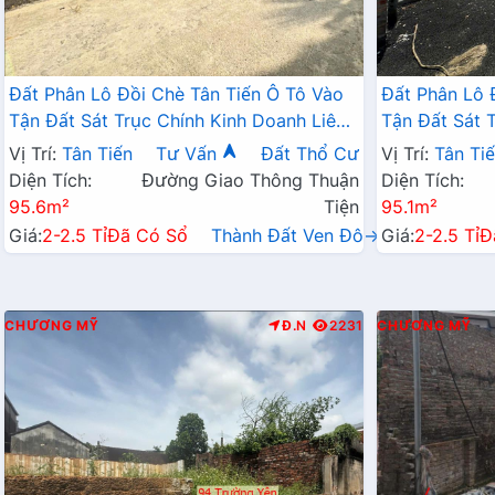
Đất Phân Lô Đồi Chè Tân Tiến Ô Tô Vào
Đất Phân Lô 
Tận Đất Sát Trục Chính Kinh Doanh Liên
Tận Đất Sát 
Xã Ngay Gần QL21A
Xã Ngay Gần
Vị Trí:
Tân Tiến
Tư Vấn
Đất Thổ Cư
Vị Trí:
Tân Ti
Diện Tích:
Đường Giao Thông Thuận
Diện Tích:
95.6m²
Tiện
95.1m²
Giá:
2-2.5 Tỉ
Đã Có Sổ
Thành Đất Ven Đô→
Giá:
2-2.5 Tỉ
Đ
CHƯƠNG MỸ
Đ.N
2231
CHƯƠNG MỸ