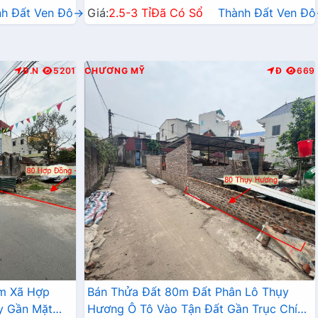
nh Đất Ven Đô→
Giá:
2.5-3 Tỉ
Đã Có Sổ
Thành Đất Ven Đ
Đ.N
5201
CHƯƠNG MỸ
Đ
669
âm Xã Hợp
Bán Thửa Đất 80m Đất Phân Lô Thụy
y Gần Mặt
Hương Ô Tô Vào Tận Đất Gần Trục Chính