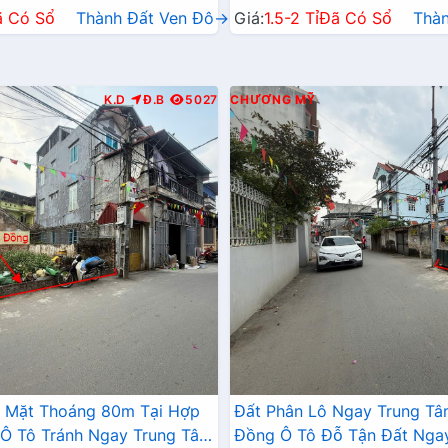
ã Có Sổ
Thành Đất Ven Đô→
Giá:
1.5-2 Tỉ
Đã Có Sổ
Thà
K.D
Đ.B
5027
CHƯƠNG MỸ
2 Mặt Thoáng 80m Tại Hợp
Đất Phân Lô Ngay Trung T
Ô Tô Tránh Ngay Trung Tâm
Đồng Ô Tô Đỗ Tận Đất Nga