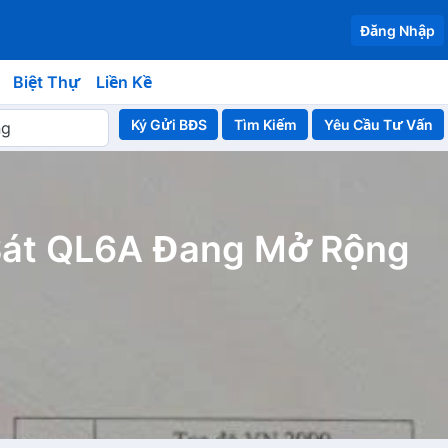
Đăng Nhập
Biệt Thự
Liền Kề
Ký Gửi BĐS
Yêu Cầu Tư Vấn
 Sát QL6A Đang Mở Rộng