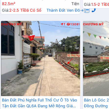
82.5m²
Tiện
Giá:
1.5-2 Tỉ
Đ
Giá:
2-2.5 Tỉ
Đã Có Sổ
Thành Đất Ven Đô→
CHƯƠNG MỸ
T
13081
CHƯƠNG MỸ
Bán Đất Phú Nghĩa Full Thổ Cư Ô Tô Vào
Bán Lô Góc 
Tận Đất Gần QL6A Đang Mở Rộng Giá
Đồng Đường 