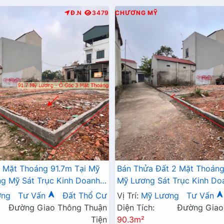
Đ.N
3479
CHƯƠNG MỸ
 Mặt Thoáng 91.7m Tại Mỹ
Bán Thửa Đất 2 Mặt Thoáng
 Mỹ Sát Trục Kinh Doanh -
Mỹ Lương Sát Trục Kinh Do
 Mỹ Lương Chương Mỹ
Giá Chỉ Hơn Tỷ
ơng
Tư Vấn
Đất Thổ Cư
Vị Trí:
Mỹ Lương
Tư Vấn
Đường Giao Thông Thuận
Diện Tích:
Đường Giao
Tiện
90.3m²