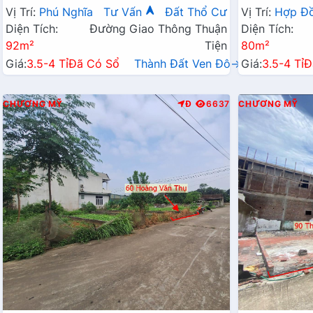
Chỉ Vài Tỷ
Hành Chính 
Vị Trí:
Phú Nghĩa
Tư Vấn
Đất Thổ Cư
Vị Trí:
Hợp Đ
Diện Tích:
Đường Giao Thông Thuận
Diện Tích:
92m²
Tiện
80m²
Giá:
3.5-4 Tỉ
Đã Có Sổ
Thành Đất Ven Đô→
Giá:
3.5-4 Tỉ
Đ
CHƯƠNG MỸ
Đ
6637
CHƯƠNG MỸ