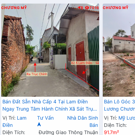
CHƯƠNG MỸ
B
7016
CHƯƠNG MỸ
Bán Đất Sẵn Nhà Cấp 4 Tại Lam Điền
Bán Lô Góc 3
Ngay Trung Tâm Hành Chính Xã Sát Trục
Lương Chương
Kinh Doanh Giá Chỉ Hơn 2 Tỷ
Đất Phân Lô
Vị Trí:
Lam
Tư Vấn
Nhà Dân Sinh
Vị Trí:
Mỹ Lư
Điền
Bán
Diện Tích:
Diện Tích:
Đường Giao Thông Thuận
91.7m²