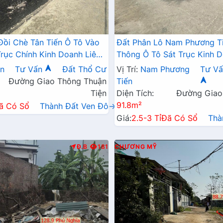
Đồi Chè Tân Tiến Ô Tô Vào
Đất Phân Lô Nam Phương T
Trục Chính Kinh Doanh Liên
Thông Ô Tô Sát Trục Kinh D
 QL21A
Ngay Gần QL21A
ến
Tư Vấn
Đất Thổ Cư
Vị Trí:
Nam Phương
Tư Vấ
Đường Giao Thông Thuận
Tiến
Tiện
Diện Tích:
Đường Giao
91.8m²
ã Có Sổ
Thành Đất Ven Đô→
Giá:
2.5-3 Tỉ
Đã Có Sổ
Thà
Đ.B
181
CHƯƠNG MỸ