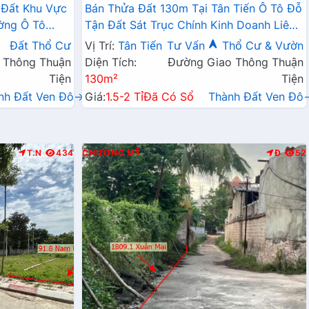
 Đất Khu Vực
Bán Thửa Đất 130m Tại Tân Tiến Ô Tô Đỗ
ờng Ô Tô
Tận Đất Sát Trục Chính Kinh Doanh Liên
Doanh Liên Xã
Xã
Đất Thổ Cư
Vị Trí:
Tân Tiến
Tư Vấn
Thổ Cư & Vườn
 Thông Thuận
Diện Tích:
Đường Giao Thông Thuận
Tiện
130m²
Tiện
nh Đất Ven Đô→
Giá:
1.5-2 Tỉ
Đã Có Sổ
Thành Đất Ven Đô
T.N
434
CHƯƠNG MỸ
Đ
52