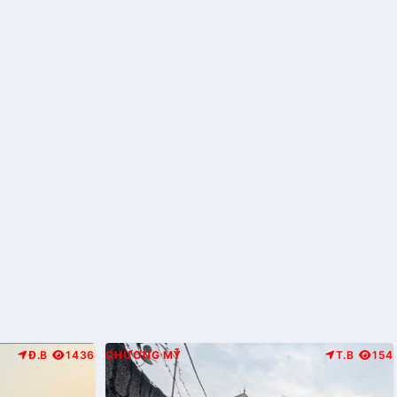
Đ.B
1436
CHƯƠNG MỸ
T.B
154