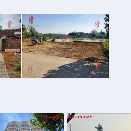
Đ
371
CHƯƠNG MỸ