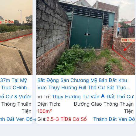
337m Tại Mỹ
Bất Động Sản Chương Mỹ Bán Đất Khu
 Trục CHính
Vực Thụy Hương Full Thổ Cư Sát Trục
Chính Kinh Doanh Liên Xã
hổ Cư & Vườn
Vị Trí:
Thụy Hương
Tư Vấn
Đất Thổ Cư
 Thông Thuận
Diện Tích:
Đường Giao Thông Thuận
Tiện
100m²
Tiện
nh Đất Ven Đô→
Giá:
2.5-3 Tỉ
Đã Có Sổ
Thành Đất Ven Đ