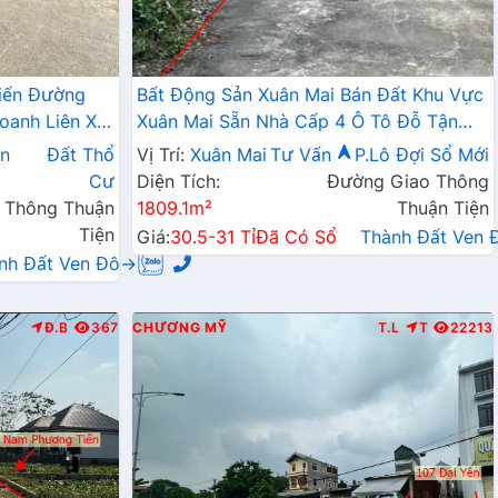
iến Đường
Bất Động Sản Xuân Mai Bán Đất Khu Vực
oanh Liên Xã
Xuân Mai Sẵn Nhà Cấp 4 Ô Tô Đỗ Tận
Đất Làn 2 Đường QL6A
n
Đất Thổ
Vị Trí:
Xuân Mai
Tư Vấn
P.Lô Đợi Sổ Mới
Cư
Diện Tích:
Đường Giao Thông
 Thông Thuận
1809.1m²
Thuận Tiện
Tiện
Giá:
30.5-31 Tỉ
Đã Có Sổ
Thành Đất Ven
nh Đất Ven Đô→
Đ.B
367
CHƯƠNG MỸ
T.L
T
22213