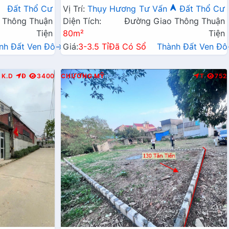
Kinh Doanh Liên Huyện
Đất Thổ Cư
Vị Trí:
Thụy Hương
Tư Vấn
Đất Thổ Cư
 Thông Thuận
Diện Tích:
Đường Giao Thông Thuận
Tiện
80m²
Tiện
nh Đất Ven Đô→
Giá:
3-3.5 Tỉ
Đã Có Sổ
Thành Đất Ven Đ
K.D
Đ
3400
CHƯƠNG MỸ
T
752