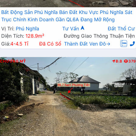
Bất Động Sản Phú Nghĩa Bán Đất Khu Vực Phú Nghĩa Sát
Trục Chính Kinh Doanh Gần QL6A Đang Mở Rộng
Vị Trí:
Phú Nghĩa
Tư Vấn
Đất Thổ Cư
Diện Tích:
128.9m²
Đường Giao Thông Thuận Tiện
Giá:
4-4.5 Tỉ
Đã Có Sổ
Thành Đất Ven Đô→
CHƯƠNG MỸ
Đ.B
379