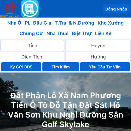
Đăng Nhập
Nhà Ở
PL. Đấu Giá
T.Trại & N.Dưỡng
Kho Xưởng
Chung Cư
Nhà Thuê
Biệt Thự
Liền Kề
Ký Gửi BĐS
Yêu Cầu Tư Vấn
Đất Phân Lô Xã Nam Phương
Tiến Ô Tô Đỗ Tận Đất Sát Hồ
Văn Sơn Khu Nghỉ Dưỡng Sân
Golf Skylake