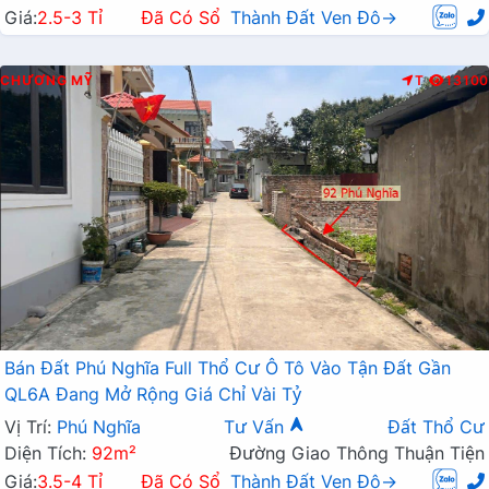
Giá:
2.5-3 Tỉ
Đã Có Sổ
Thành Đất Ven Đô→
CHƯƠNG MỸ
T
13100
Bán Đất Phú Nghĩa Full Thổ Cư Ô Tô Vào Tận Đất Gần
QL6A Đang Mở Rộng Giá Chỉ Vài Tỷ
Vị Trí:
Phú Nghĩa
Tư Vấn
Đất Thổ Cư
Diện Tích:
92m²
Đường Giao Thông Thuận Tiện
Giá:
3.5-4 Tỉ
Đã Có Sổ
Thành Đất Ven Đô→