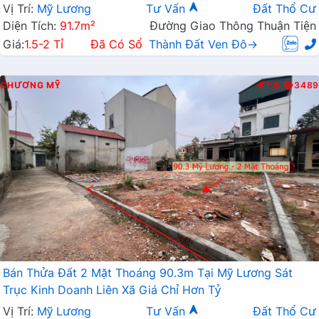
Mỹ
Vị Trí:
Mỹ Lương
Tư Vấn
Đất Thổ Cư
Diện Tích:
91.7m²
Đường Giao Thông Thuận Tiện
Giá:
1.5-2 Tỉ
Đã Có Sổ
Thành Đất Ven Đô→
CHƯƠNG MỸ
T.B
3489
Bán Thửa Đất 2 Mặt Thoáng 90.3m Tại Mỹ Lương Sát
Trục Kinh Doanh Liên Xã Giá Chỉ Hơn Tỷ
Vị Trí:
Mỹ Lương
Tư Vấn
Đất Thổ Cư