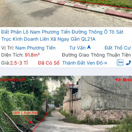
Đất Phân Lô Nam Phương Tiến Đường Thông Ô Tô Sát
Trục Kinh Doanh Liên Xã Ngay Gần QL21A
Vị Trí:
Nam Phương Tiến
Tư Vấn
Đất Thổ Cư
Diện Tích:
91.8m²
Đường Giao Thông Thuận Tiện
Giá:
2.5-3 Tỉ
Đã Có Sổ
Thành Đất Ven Đô→
CHƯƠNG MỸ
Đ
64