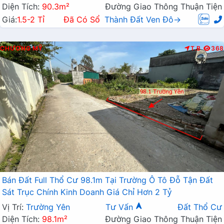
Diện Tích:
90.3m²
Đường Giao Thông Thuận Tiện
Giá:
1.5-2 Tỉ
Đã Có Sổ
Thành Đất Ven Đô→
CHƯƠNG MỸ
T.B
368
Bán Đất Full Thổ Cư 98.1m Tại Trường Ô Tô Đỗ Tận Đất
Sát Trục Chính Kinh Doanh Giá Chỉ Hơn 2 Tỷ
Vị Trí:
Trường Yên
Tư Vấn
Đất Thổ Cư
Diện Tích:
98.1m²
Đường Giao Thông Thuận Tiện