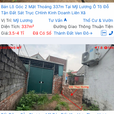
Bán Lô Góc 2 Mặt Thoáng 337m Tại Mỹ Lương Ô Tô Đỗ
Tận Đất Sát Trục CHính Kinh Doanh Liên Xã
Vị Trí:
Mỹ Lương
Tư Vấn
Thổ Cư & Vườn
Diện Tích:
337m²
Đường Giao Thông Thuận Tiện
Giá:
3.5-4 Tỉ
Đã Có Sổ
Thành Đất Ven Đô→
CHƯƠNG MỸ
T.B
166