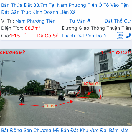
Bán Thửa Đất 88.7m Tại Nam Phương Tiến Ô Tô Vào Tận
Đất Gần Trục Kinh Doanh Liên Xã
Vị Trí:
Nam Phương Tiến
Tư Vấn
Đất Thổ Cư
Diện Tích:
88.7m²
Đường Giao Thông Thuận Tiện
Giá:
1-1.5 Tỉ
Đã Có Sổ
Thành Đất Ven Đô→
CHƯƠNG MỸ
T.L
T
22225
Bất Động Sản Chương Mỹ Bán Đất Khu Vực Đại Bám Mặt