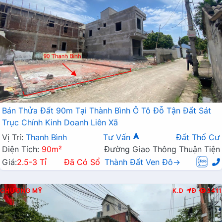
Bán Thửa Đất 90m Tại Thành Bình Ô Tô Đỗ Tận Đất Sát
Trục Chính Kinh Doanh Liên Xã
Vị Trí:
Thanh Bình
Tư Vấn
Đất Thổ Cư
Diện Tích:
90m²
Đường Giao Thông Thuận Tiện
Giá:
2.5-3 Tỉ
Đã Có Sổ
Thành Đất Ven Đô→
CHƯƠNG MỸ
K.D
Đ
3411