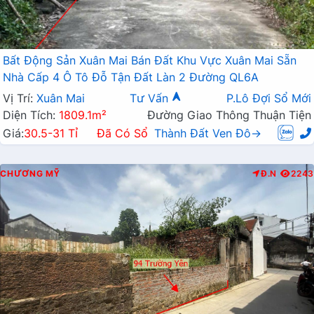
Bất Động Sản Xuân Mai Bán Đất Khu Vực Xuân Mai Sẵn
Nhà Cấp 4 Ô Tô Đỗ Tận Đất Làn 2 Đường QL6A
Vị Trí:
Xuân Mai
Tư Vấn
P.Lô Đợi Sổ Mới
Diện Tích:
1809.1m²
Đường Giao Thông Thuận Tiện
Giá:
30.5-31 Tỉ
Đã Có Sổ
Thành Đất Ven Đô→
CHƯƠNG MỸ
Đ.N
2243