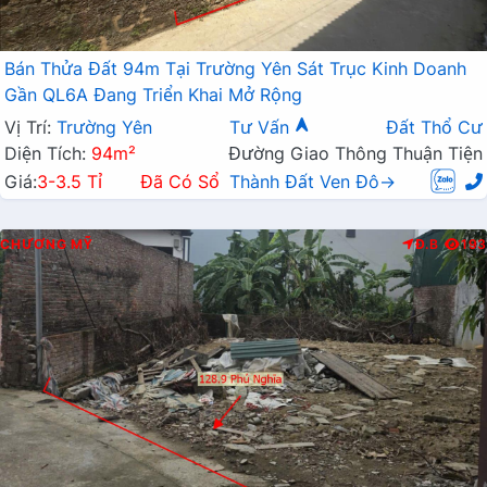
Bán Thửa Đất 94m Tại Trường Yên Sát Trục Kinh Doanh
Gần QL6A Đang Triển Khai Mở Rộng
Vị Trí:
Trường Yên
Tư Vấn
Đất Thổ Cư
Diện Tích:
94m²
Đường Giao Thông Thuận Tiện
Giá:
3-3.5 Tỉ
Đã Có Sổ
Thành Đất Ven Đô→
CHƯƠNG MỸ
Đ.B
193