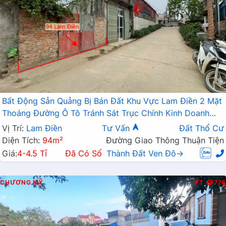
Bất Động Sản Quảng Bị Bán Đất Khu Vực Lam Điền 2 Mặt
Thoáng Đường Ô Tô Tránh Sát Trục Chính Kinh Doanh
Liên Xã
Vị Trí:
Lam Điền
Tư Vấn
Đất Thổ Cư
Diện Tích:
94m²
Đường Giao Thông Thuận Tiện
Giá:
4-4.5 Tỉ
Đã Có Sổ
Thành Đất Ven Đô→
CHƯƠNG MỸ
T
776