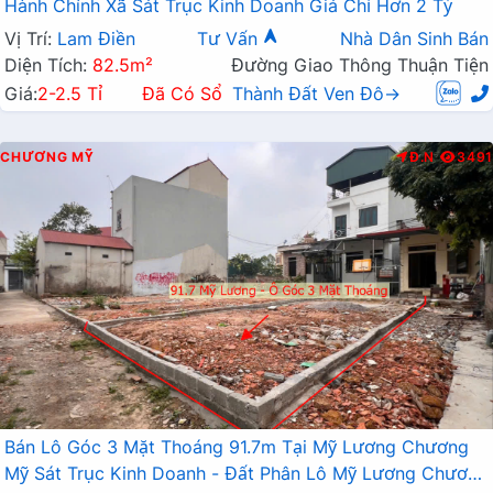
Hành Chính Xã Sát Trục Kinh Doanh Giá Chỉ Hơn 2 Tỷ
Vị Trí:
Lam Điền
Tư Vấn
Nhà Dân Sinh Bán
Diện Tích:
82.5m²
Đường Giao Thông Thuận Tiện
Giá:
2-2.5 Tỉ
Đã Có Sổ
Thành Đất Ven Đô→
CHƯƠNG MỸ
Đ.N
3491
Bán Lô Góc 3 Mặt Thoáng 91.7m Tại Mỹ Lương Chương
Mỹ Sát Trục Kinh Doanh - Đất Phân Lô Mỹ Lương Chương