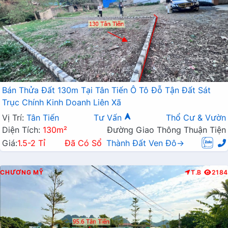
Bán Thửa Đất 130m Tại Tân Tiến Ô Tô Đỗ Tận Đất Sát
Trục Chính Kinh Doanh Liên Xã
Vị Trí:
Tân Tiến
Tư Vấn
Thổ Cư & Vườn
Diện Tích:
130m²
Đường Giao Thông Thuận Tiện
Giá:
1.5-2 Tỉ
Đã Có Sổ
Thành Đất Ven Đô→
CHƯƠNG MỸ
T.B
2184