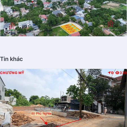
Tin khác
CHƯƠNG MỸ
Đ
339