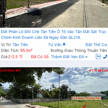
Đất Phân Lô Đồi Chè Tân Tiến Ô Tô Vào Tận Đất Sát Trục
Chính Kinh Doanh Liên Xã Ngay Gần QL21A
Vị Trí:
Tân Tiến
Tư Vấn
Đất Thổ Cư
Diện Tích:
95.1m²
Đường Giao Thông Thuận Tiện
Giá:
2-2.5 Tỉ
Đã Có Sổ
Thành Đất Ven Đô→
CHƯƠNG MỸ
T.N
444