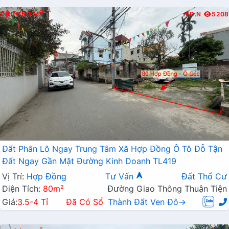
CHƯƠNG MỸ
Đ.N
5208
Đất Phân Lô Ngay Trung Tâm Xã Hợp Đồng Ô Tô Đỗ Tận
Đất Ngay Gần Mặt Đường Kinh Doanh TL419
Vị Trí:
Hợp Đồng
Tư Vấn
Đất Thổ Cư
Diện Tích:
80m²
Đường Giao Thông Thuận Tiện
Giá:
3.5-4 Tỉ
Đã Có Sổ
Thành Đất Ven Đô→