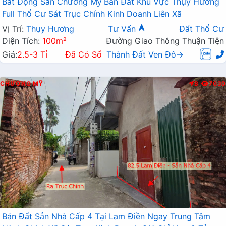
Bất Động Sản Chương Mỹ Bán Đất Khu Vực Thụy Hương
Full Thổ Cư Sát Trục Chính Kinh Doanh Liên Xã
Vị Trí:
Thụy Hương
Tư Vấn
Đất Thổ Cư
Diện Tích:
100m²
Đường Giao Thông Thuận Tiện
Giá:
2.5-3 Tỉ
Đã Có Sổ
Thành Đất Ven Đô→
CHƯƠNG MỸ
B
7030
Bán Đất Sẵn Nhà Cấp 4 Tại Lam Điền Ngay Trung Tâm