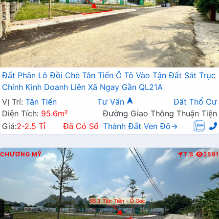
Đất Phân Lô Đồi Chè Tân Tiến Ô Tô Vào Tận Đất Sát Trục
Chính Kinh Doanh Liên Xã Ngay Gần QL21A
Vị Trí:
Tân Tiến
Tư Vấn
Đất Thổ Cư
Diện Tích:
95.6m²
Đường Giao Thông Thuận Tiện
Giá:
2-2.5 Tỉ
Đã Có Sổ
Thành Đất Ven Đô→
CHƯƠNG MỸ
T.B
2591