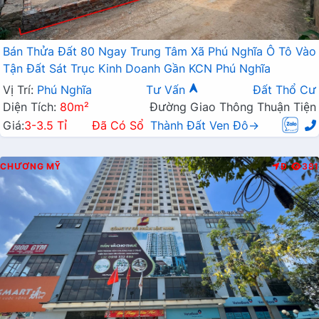
Bán Thửa Đất 80 Ngay Trung Tâm Xã Phú Nghĩa Ô Tô Vào
Tận Đất Sát Trục Kinh Doanh Gần KCN Phú Nghĩa
Vị Trí:
Phú Nghĩa
Tư Vấn
Đất Thổ Cư
Diện Tích:
80m²
Đường Giao Thông Thuận Tiện
Giá:
3-3.5 Tỉ
Đã Có Sổ
Thành Đất Ven Đô→
CHƯƠNG MỸ
Đ
381