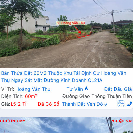
Bán Thửa Đất 60M2 Thuộc Khu Tái Định Cư Hoàng Văn
Thụ Ngay Sát Mặt Đường Kinh Doanh QL21A
Vị Trí:
Hoàng Văn Thụ
Tư Vấn
Đất Đấu Giá
Diện Tích:
60m²
Đường Giao Thông Thuận Tiện
Giá:
1.5-2 Tỉ
Đã Có Sổ
Thành Đất Ven Đô→
CHƯƠNG MỸ
B
3541