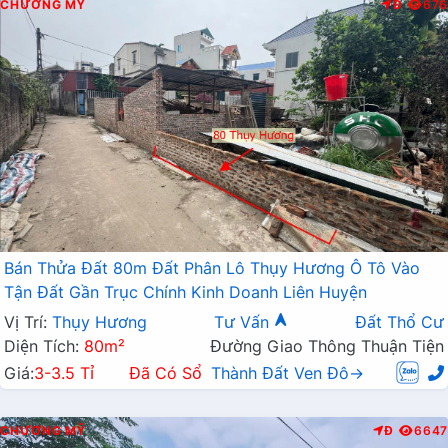
CHƯƠNG MỸ
Đ
676
Bán Thửa Đất 80m Đất Phân Lô Thụy Hương Ô Tô Vào
Tận Đất Gần Trục Chính Kinh Doanh Liên Huyện
Vị Trí:
Thụy Hương
Tư Vấn
Đất Thổ Cư
Diện Tích:
80m²
Đường Giao Thông Thuận Tiện
Giá:
3-3.5 Tỉ
Đã Có Sổ
Thành Đất Ven Đô→
CHƯƠNG MỸ
Đ
6647