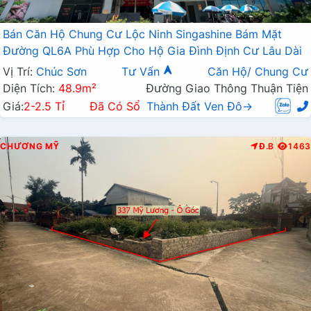
Bán Căn Hộ Chung Cư Lộc Ninh Singashine Bám Mặt
Đường QL6A Phù Hợp Cho Hộ Gia Đình Định Cư Lâu Dài
Vị Trí:
Chúc Sơn
Tư Vấn
Căn Hộ/ Chung Cư
Diện Tích:
48.9m²
Đường Giao Thông Thuận Tiện
Giá:
2-2.5 Tỉ
Đã Có Sổ
Thành Đất Ven Đô→
CHƯƠNG MỸ
Đ.B
1463