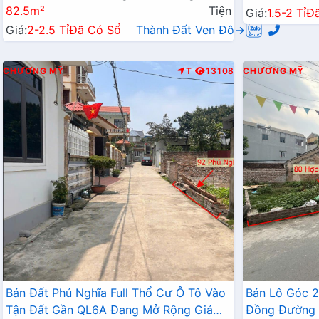
82.5m²
Tiện
Giá:
1.5-2 Tỉ
Đ
Giá:
2-2.5 Tỉ
Đã Có Sổ
Thành Đất Ven Đô→
CHƯƠNG MỸ
T
13108
CHƯƠNG MỸ
Bán Đất Phú Nghĩa Full Thổ Cư Ô Tô Vào
Bán Lô Góc 
Tận Đất Gần QL6A Đang Mở Rộng Giá
Đồng Đường 