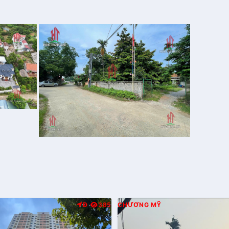
Đ
385
CHƯƠNG MỸ