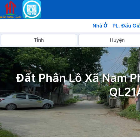
Nhà Ở
PL. Đấu Gi
Đất Phân Lô Xã Nam P
QL21A