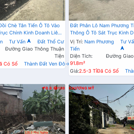
Đồi Chè Tân Tiến Ô Tô Vào
Đất Phân Lô Nam Phương T
Trục Chính Kinh Doanh Liên
Thông Ô Tô Sát Trục Kinh D
 QL21A
Ngay Gần QL21A
ến
Tư Vấn
Đất Thổ Cư
Vị Trí:
Nam Phương
Tư Vấ
Đường Giao Thông Thuận
Tiến
Tiện
Diện Tích:
Đường Giao
91.8m²
ã Có Sổ
Thành Đất Ven Đô→
Giá:
2.5-3 Tỉ
Đã Có Sổ
Thà
Đ.B
198
CHƯƠNG MỸ