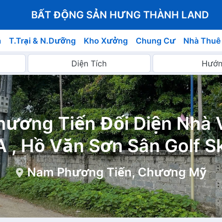
BẤT ĐỘNG SẢN HƯNG THÀNH LAND
á
T.Trại & N.Dưỡng
Kho Xưởng
Chung Cư
Nhà Thuê
hương Tiến Đối Diện Nhà
 , Hồ Văn Sơn Sân Golf S
Nam Phương Tiến, Chương Mỹ