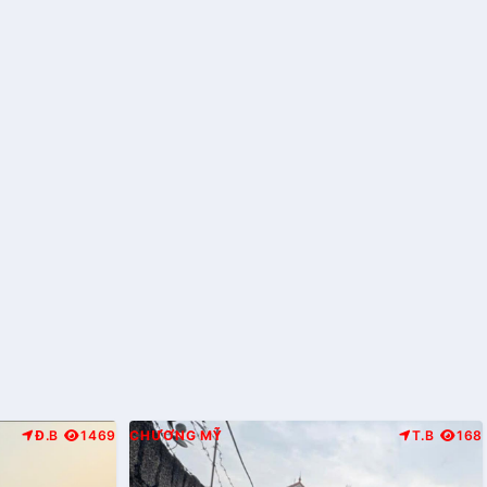
Đ.B
1469
CHƯƠNG MỸ
T.B
168