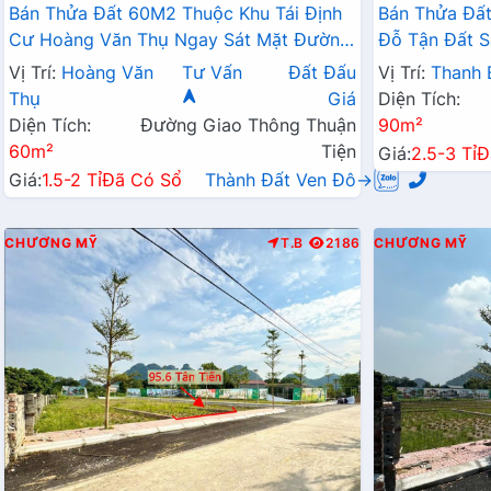
Bán Thửa Đất 60M2 Thuộc Khu Tái Định
Bán Thửa Đất
Cư Hoàng Văn Thụ Ngay Sát Mặt Đường
Đỗ Tận Đất S
Kinh Doanh QL21A
Liên Xã
Vị Trí:
Hoàng Văn
Tư Vấn
Đất Đấu
Vị Trí:
Thanh 
Thụ
Giá
Diện Tích:
Diện Tích:
Đường Giao Thông Thuận
90m²
60m²
Tiện
Giá:
2.5-3 Tỉ
Đ
Giá:
1.5-2 Tỉ
Đã Có Sổ
Thành Đất Ven Đô→
CHƯƠNG MỸ
T.B
2186
CHƯƠNG MỸ