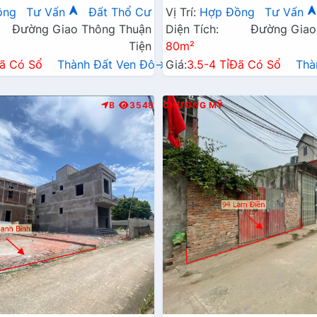
Xã Gần Đường TL419
Đường Kinh Doanh TL419
ồng
Tư Vấn
Đất Thổ Cư
Vị Trí:
Hợp Đồng
Tư Vấn
Đường Giao Thông Thuận
Diện Tích:
Đường Giao
Tiện
80m²
ã Có Sổ
Thành Đất Ven Đô→
Giá:
3.5-4 Tỉ
Đã Có Sổ
Thà
B
3548
CHƯƠNG MỸ