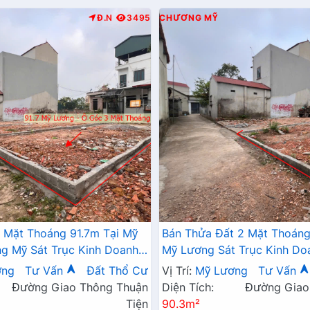
Đ.N
3495
CHƯƠNG MỸ
 Mặt Thoáng 91.7m Tại Mỹ
Bán Thửa Đất 2 Mặt Thoáng
 Mỹ Sát Trục Kinh Doanh -
Mỹ Lương Sát Trục Kinh Do
 Mỹ Lương Chương Mỹ
Giá Chỉ Hơn Tỷ
ơng
Tư Vấn
Đất Thổ Cư
Vị Trí:
Mỹ Lương
Tư Vấn
Đường Giao Thông Thuận
Diện Tích:
Đường Giao
Tiện
90.3m²