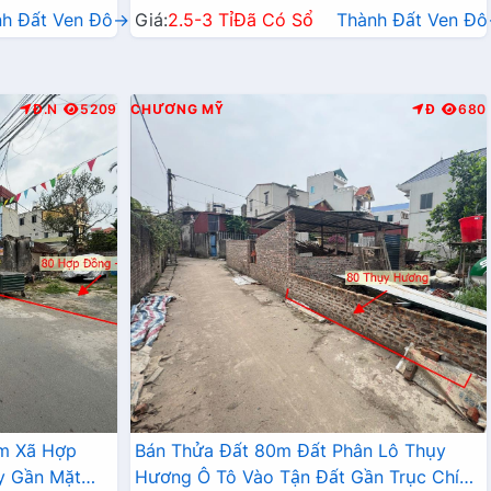
nh Đất Ven Đô→
Giá:
2.5-3 Tỉ
Đã Có Sổ
Thành Đất Ven Đ
Đ.N
5209
CHƯƠNG MỸ
Đ
680
âm Xã Hợp
Bán Thửa Đất 80m Đất Phân Lô Thụy
y Gần Mặt
Hương Ô Tô Vào Tận Đất Gần Trục Chính