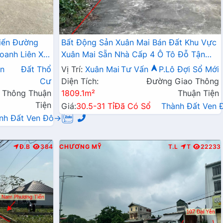
iến Đường
Bất Động Sản Xuân Mai Bán Đất Khu Vực
oanh Liên Xã
Xuân Mai Sẵn Nhà Cấp 4 Ô Tô Đỗ Tận
Đất Làn 2 Đường QL6A
n
Đất Thổ
Vị Trí:
Xuân Mai
Tư Vấn
P.Lô Đợi Sổ Mới
Cư
Diện Tích:
Đường Giao Thông
 Thông Thuận
1809.1m²
Thuận Tiện
Tiện
Giá:
30.5-31 Tỉ
Đã Có Sổ
Thành Đất Ven
nh Đất Ven Đô→
Đ.B
384
CHƯƠNG MỸ
T.L
T
22233