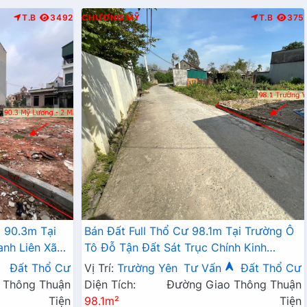
T.B
3492
CHƯƠNG MỸ
T.B
375
 90.3m Tại
Bán Đất Full Thổ Cư 98.1m Tại Trường Ô
anh Liên Xã
Tô Đỗ Tận Đất Sát Trục Chính Kinh
Doanh Giá Chỉ Hơn 2 Tỷ
Đất Thổ Cư
Vị Trí:
Trường Yên
Tư Vấn
Đất Thổ Cư
 Thông Thuận
Diện Tích:
Đường Giao Thông Thuận
Tiện
98.1m²
Tiện