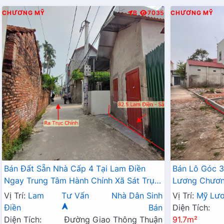
CHƯƠNG MỸ
B
7035
CHƯƠNG MỸ
Bán Đất Sẵn Nhà Cấp 4 Tại Lam Điền
Bán Lô Góc 3
Ngay Trung Tâm Hành Chính Xã Sát Trục
Lương Chương
Kinh Doanh Giá Chỉ Hơn 2 Tỷ
Đất Phân Lô
Vị Trí:
Lam
Tư Vấn
Nhà Dân Sinh
Vị Trí:
Mỹ Lư
Điền
Bán
Diện Tích:
Diện Tích:
Đường Giao Thông Thuận
91.7m²