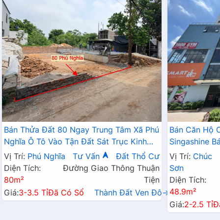
Bán Thửa Đất 80 Ngay Trung Tâm Xã Phú
Bán Căn Hộ 
Nghĩa Ô Tô Vào Tận Đất Sát Trục Kinh
Singashine 
Doanh Gần KCN Phú Nghĩa
Hợp Cho Hộ G
Vị Trí:
Phú Nghĩa
Tư Vấn
Đất Thổ Cư
Vị Trí:
Chúc
Diện Tích:
Đường Giao Thông Thuận
Sơn
80m²
Tiện
Diện Tích:
48.9m²
Giá:
3-3.5 Tỉ
Đã Có Sổ
Thành Đất Ven Đô→
Giá:
2-2.5 Tỉ
Đ