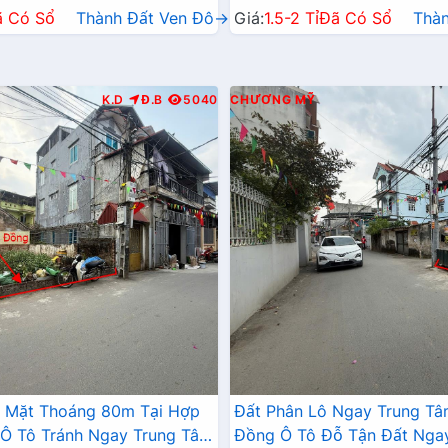
ã Có Sổ
Thành Đất Ven Đô→
Giá:
1.5-2 Tỉ
Đã Có Sổ
Thà
K.D
Đ.B
5040
CHƯƠNG MỸ
2 Mặt Thoáng 80m Tại Hợp
Đất Phân Lô Ngay Trung T
Ô Tô Tránh Ngay Trung Tâm
Đồng Ô Tô Đỗ Tận Đất Nga