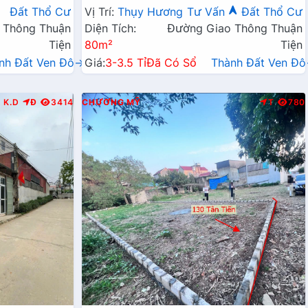
Kinh Doanh Liên Huyện
Đất Thổ Cư
Vị Trí:
Thụy Hương
Tư Vấn
Đất Thổ Cư
 Thông Thuận
Diện Tích:
Đường Giao Thông Thuận
Tiện
80m²
Tiện
nh Đất Ven Đô→
Giá:
3-3.5 Tỉ
Đã Có Sổ
Thành Đất Ven Đ
K.D
Đ
3414
CHƯƠNG MỸ
T
780