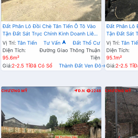
Đất Phân Lô Đồi Chè Tân Tiến Ô Tô Vào
Đất Phân Lô 
Tận Đất Sát Trục Chính Kinh Doanh Liên
Tận Đất Sát 
Xã Ngay Gần QL21A
Xã Ngay Gần
Vị Trí:
Tân Tiến
Tư Vấn
Đất Thổ Cư
Vị Trí:
Tân Ti
Diện Tích:
Đường Giao Thông Thuận
Diện Tích:
95.6m²
Tiện
95.1m²
Giá:
2-2.5 Tỉ
Đã Có Sổ
Thành Đất Ven Đô→
Giá:
2-2.5 Tỉ
Đ
CHƯƠNG MỸ
Đ.N
2248
CHƯƠNG MỸ