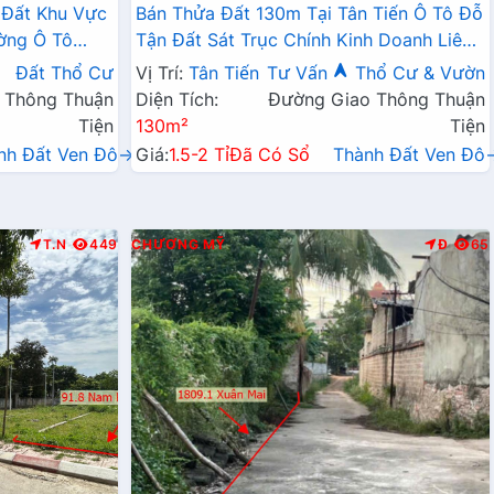
 Đất Khu Vực
Bán Thửa Đất 130m Tại Tân Tiến Ô Tô Đỗ
ờng Ô Tô
Tận Đất Sát Trục Chính Kinh Doanh Liên
Doanh Liên Xã
Xã
Đất Thổ Cư
Vị Trí:
Tân Tiến
Tư Vấn
Thổ Cư & Vườn
 Thông Thuận
Diện Tích:
Đường Giao Thông Thuận
Tiện
130m²
Tiện
nh Đất Ven Đô→
Giá:
1.5-2 Tỉ
Đã Có Sổ
Thành Đất Ven Đô
T.N
449
CHƯƠNG MỸ
Đ
65