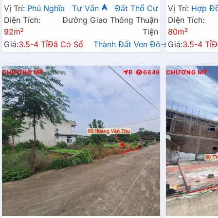
Chỉ Vài Tỷ
Hành Chính 
Vị Trí:
Phú Nghĩa
Tư Vấn
Đất Thổ Cư
Vị Trí:
Hợp Đ
Diện Tích:
Đường Giao Thông Thuận
Diện Tích:
92m²
Tiện
80m²
Giá:
3.5-4 Tỉ
Đã Có Sổ
Thành Đất Ven Đô→
Giá:
3.5-4 Tỉ
Đ
CHƯƠNG MỸ
Đ
6649
CHƯƠNG MỸ