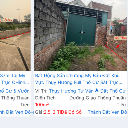
337m Tại Mỹ
Bất Động Sản Chương Mỹ Bán Đất Khu
 Trục CHính
Vực Thụy Hương Full Thổ Cư Sát Trục
Chính Kinh Doanh Liên Xã
hổ Cư & Vườn
Vị Trí:
Thụy Hương
Tư Vấn
Đất Thổ Cư
 Thông Thuận
Diện Tích:
Đường Giao Thông Thuận
Tiện
100m²
Tiện
nh Đất Ven Đô→
Giá:
2.5-3 Tỉ
Đã Có Sổ
Thành Đất Ven Đ