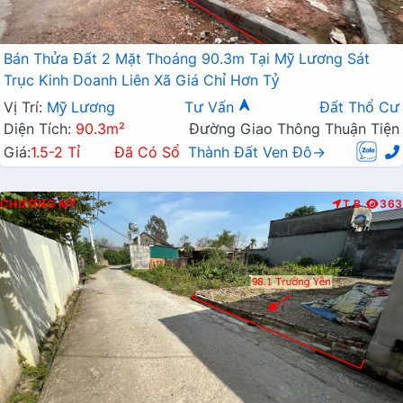
Bán Thửa Đất 2 Mặt Thoáng 90.3m Tại Mỹ Lương Sát
Trục Kinh Doanh Liên Xã Giá Chỉ Hơn Tỷ
Vị Trí:
Mỹ Lương
Tư Vấn
Đất Thổ Cư
Diện Tích:
90.3m²
Đường Giao Thông Thuận Tiện
Giá:
1.5-2 Tỉ
Đã Có Sổ
Thành Đất Ven Đô→
CHƯƠNG MỸ
T.B
363