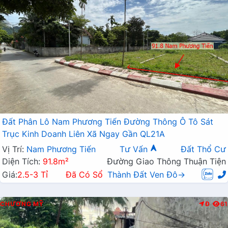
Đất Phân Lô Nam Phương Tiến Đường Thông Ô Tô Sát
Trục Kinh Doanh Liên Xã Ngay Gần QL21A
Vị Trí:
Nam Phương Tiến
Tư Vấn
Đất Thổ Cư
Diện Tích:
91.8m²
Đường Giao Thông Thuận Tiện
Giá:
2.5-3 Tỉ
Đã Có Sổ
Thành Đất Ven Đô→
CHƯƠNG MỸ
Đ
61