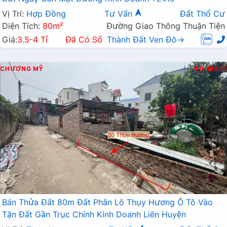
Vị Trí:
Hợp Đồng
Tư Vấn
Đất Thổ Cư
Diện Tích:
80m²
Đường Giao Thông Thuận Tiện
Giá:
3.5-4 Tỉ
Đã Có Sổ
Thành Đất Ven Đô→
CHƯƠNG MỸ
Đ
675
Bán Thửa Đất 80m Đất Phân Lô Thụy Hương Ô Tô Vào
Tận Đất Gần Trục Chính Kinh Doanh Liên Huyện