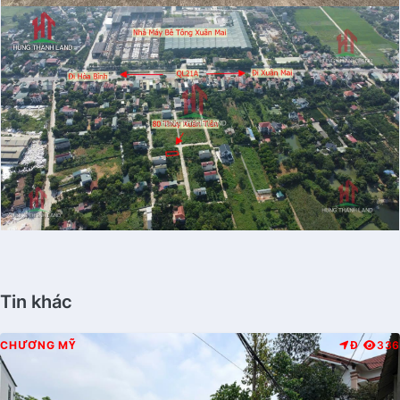
Tin khác
CHƯƠNG MỸ
Đ
336