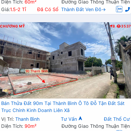
Diện Tích:
60m²
Đường Giao Thông Thuận Tiện
Giá:
1.5-2 Tỉ
Đã Có Sổ
Thành Đất Ven Đô→
CHƯƠNG MỸ
B
3537
Bán Thửa Đất 90m Tại Thành Bình Ô Tô Đỗ Tận Đất Sát
Trục Chính Kinh Doanh Liên Xã
Vị Trí:
Thanh Bình
Tư Vấn
Đất Thổ Cư
Diện Tích:
90m²
Đường Giao Thông Thuận Tiện