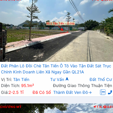
Đất Phân Lô Đồi Chè Tân Tiến Ô Tô Vào Tận Đất Sát Trục
Chính Kinh Doanh Liên Xã Ngay Gần QL21A
Vị Trí:
Tân Tiến
Tư Vấn
Đất Thổ Cư
Diện Tích:
95.1m²
Đường Giao Thông Thuận Tiện
Giá:
2-2.5 Tỉ
Đã Có Sổ
Thành Đất Ven Đô→
CHƯƠNG MỸ
T.N
441