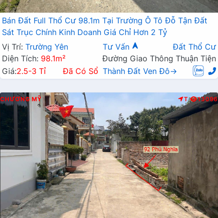
Bán Đất Full Thổ Cư 98.1m Tại Trường Ô Tô Đỗ Tận Đất
Sát Trục Chính Kinh Doanh Giá Chỉ Hơn 2 Tỷ
Vị Trí:
Trường Yên
Tư Vấn
Đất Thổ Cư
Diện Tích:
98.1m²
Đường Giao Thông Thuận Tiện
Giá:
2.5-3 Tỉ
Đã Có Sổ
Thành Đất Ven Đô→
CHƯƠNG MỸ
T
13096