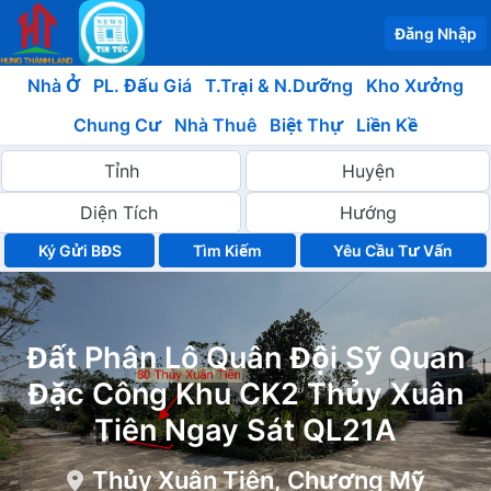
Đăng Nhập
Nhà Ở
PL. Đấu Giá
T.Trại & N.Dưỡng
Kho Xưởng
Chung Cư
Nhà Thuê
Biệt Thự
Liền Kề
Ký Gửi BĐS
Yêu Cầu Tư Vấn
Đất Phân Lô Quân Đội Sỹ Quan
Đặc Công Khu CK2 Thủy Xuân
Tiên Ngay Sát QL21A
Thủy Xuân Tiên, Chương Mỹ