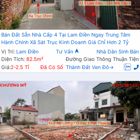
Bán Đất Sẵn Nhà Cấp 4 Tại Lam Điền Ngay Trung Tâm
Hành Chính Xã Sát Trục Kinh Doanh Giá Chỉ Hơn 2 Tỷ
Vị Trí:
Lam Điền
Tư Vấn
Nhà Dân Sinh Bán
Diện Tích:
82.5m²
Đường Giao Thông Thuận Tiện
Giá:
2-2.5 Tỉ
Đã Có Sổ
Thành Đất Ven Đô→
CHƯƠNG MỸ
Đ.N
3487