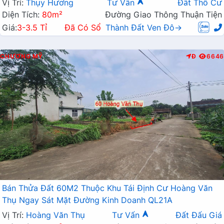
Vị Trí:
Thụy Hương
Tư Vấn
Đất Thổ Cư
Diện Tích:
80m²
Đường Giao Thông Thuận Tiện
Giá:
3-3.5 Tỉ
Đã Có Sổ
Thành Đất Ven Đô→
CHƯƠNG MỸ
Đ
6646
Bán Thửa Đất 60M2 Thuộc Khu Tái Định Cư Hoàng Văn
Thụ Ngay Sát Mặt Đường Kinh Doanh QL21A
Vị Trí:
Hoàng Văn Thụ
Tư Vấn
Đất Đấu Giá