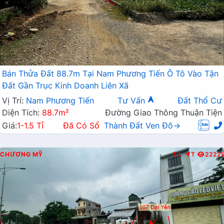
Bán Thửa Đất 88.7m Tại Nam Phương Tiến Ô Tô Vào Tận
Đất Gần Trục Kinh Doanh Liên Xã
Vị Trí:
Nam Phương Tiến
Tư Vấn
Đất Thổ Cư
Diện Tích:
88.7m²
Đường Giao Thông Thuận Tiện
Giá:
1-1.5 Tỉ
Đã Có Sổ
Thành Đất Ven Đô→
CHƯƠNG MỸ
T.L
T
22221