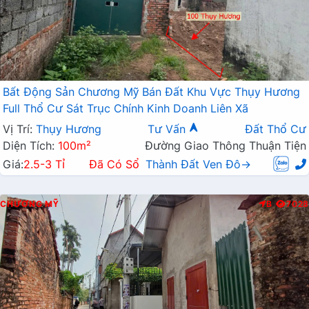
Bất Động Sản Chương Mỹ Bán Đất Khu Vực Thụy Hương
Full Thổ Cư Sát Trục Chính Kinh Doanh Liên Xã
Vị Trí:
Thụy Hương
Tư Vấn
Đất Thổ Cư
Diện Tích:
100m²
Đường Giao Thông Thuận Tiện
Giá:
2.5-3 Tỉ
Đã Có Sổ
Thành Đất Ven Đô→
CHƯƠNG MỸ
B
7028