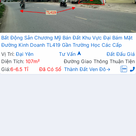
Bất Động Sản Chương Mỹ Bán Đất Khu Vực Đại Bám Mặt
Đường Kinh Doanh TL419 Gần Trường Học Các Cấp
Vị Trí:
Đại Yên
Tư Vấn
Đất Đấu Giá
Diện Tích:
107m²
Đường Giao Thông Thuận Tiện
Giá:
6-6.5 Tỉ
Đã Có Sổ
Thành Đất Ven Đô→