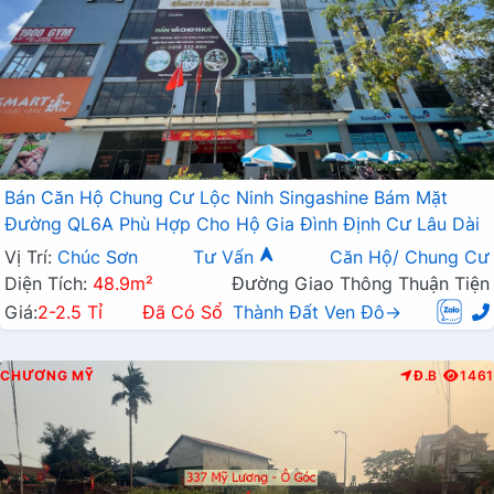
Bán Căn Hộ Chung Cư Lộc Ninh Singashine Bám Mặt
Đường QL6A Phù Hợp Cho Hộ Gia Đình Định Cư Lâu Dài
Vị Trí:
Chúc Sơn
Tư Vấn
Căn Hộ/ Chung Cư
Diện Tích:
48.9m²
Đường Giao Thông Thuận Tiện
Giá:
2-2.5 Tỉ
Đã Có Sổ
Thành Đất Ven Đô→
CHƯƠNG MỸ
Đ.B
1461