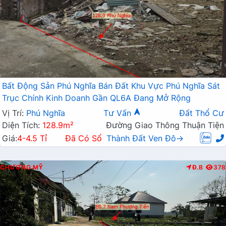
Bất Động Sản Phú Nghĩa Bán Đất Khu Vực Phú Nghĩa Sát
Trục Chính Kinh Doanh Gần QL6A Đang Mở Rộng
Vị Trí:
Phú Nghĩa
Tư Vấn
Đất Thổ Cư
Diện Tích:
128.9m²
Đường Giao Thông Thuận Tiện
Giá:
4-4.5 Tỉ
Đã Có Sổ
Thành Đất Ven Đô→
CHƯƠNG MỸ
Đ.B
378