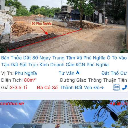
Bán Thửa Đất 80 Ngay Trung Tâm Xã Phú Nghĩa Ô Tô Vào
Tận Đất Sát Trục Kinh Doanh Gần KCN Phú Nghĩa
Vị Trí:
Phú Nghĩa
Tư Vấn
Đất Thổ Cư
Diện Tích:
80m²
Đường Giao Thông Thuận Tiện
Giá:
3-3.5 Tỉ
Đã Có Sổ
Thành Đất Ven Đô→
CHƯƠNG MỸ
Đ
377