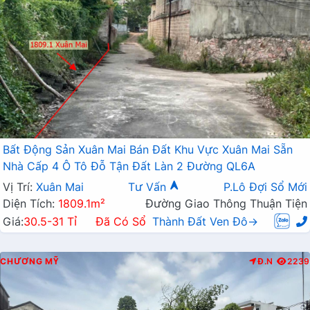
Bất Động Sản Xuân Mai Bán Đất Khu Vực Xuân Mai Sẵn
Nhà Cấp 4 Ô Tô Đỗ Tận Đất Làn 2 Đường QL6A
Vị Trí:
Xuân Mai
Tư Vấn
P.Lô Đợi Sổ Mới
Diện Tích:
1809.1m²
Đường Giao Thông Thuận Tiện
Giá:
30.5-31 Tỉ
Đã Có Sổ
Thành Đất Ven Đô→
CHƯƠNG MỸ
Đ.N
2239