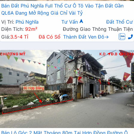
Bán Đất Phú Nghĩa Full Thổ Cư Ô Tô Vào Tận Đất Gần
QL6A Đang Mở Rộng Giá Chỉ Vài Tỷ
Vị Trí:
Phú Nghĩa
Tư Vấn
Đất Thổ Cư
Diện Tích:
92m²
Đường Giao Thông Thuận Tiện
Giá:
3.5-4 Tỉ
Đã Có Sổ
Thành Đất Ven Đô→
CHƯƠNG MỸ
K.D
Đ.B
5033
Bán Lô Góc 2 Mặt Thoáng 80m Tại Hợp Đồng Đường Ô