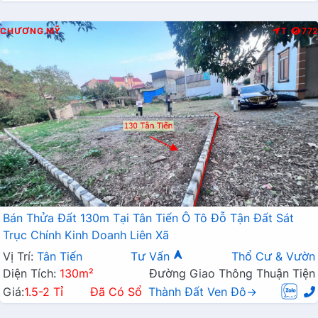
CHƯƠNG MỸ
T
772
Bán Thửa Đất 130m Tại Tân Tiến Ô Tô Đỗ Tận Đất Sát
Trục Chính Kinh Doanh Liên Xã
Vị Trí:
Tân Tiến
Tư Vấn
Thổ Cư & Vườn
Diện Tích:
130m²
Đường Giao Thông Thuận Tiện
Giá:
1.5-2 Tỉ
Đã Có Sổ
Thành Đất Ven Đô→