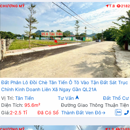
CHƯƠNG MỸ
T.B
2182
Đất Phân Lô Đồi Chè Tân Tiến Ô Tô Vào Tận Đất Sát Trục
Chính Kinh Doanh Liên Xã Ngay Gần QL21A
Vị Trí:
Tân Tiến
Tư Vấn
Đất Thổ Cư
Diện Tích:
95.6m²
Đường Giao Thông Thuận Tiện
Giá:
2-2.5 Tỉ
Đã Có Sổ
Thành Đất Ven Đô→
CHƯƠNG MỸ
T.B
2589