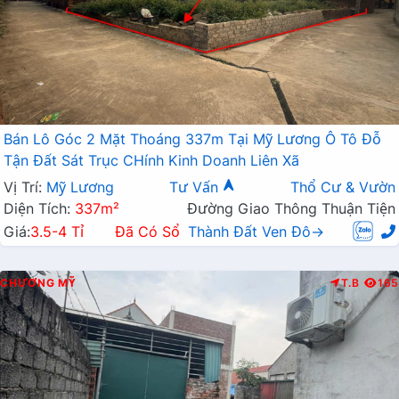
Bán Lô Góc 2 Mặt Thoáng 337m Tại Mỹ Lương Ô Tô Đỗ
Tận Đất Sát Trục CHính Kinh Doanh Liên Xã
Vị Trí:
Mỹ Lương
Tư Vấn
Thổ Cư & Vườn
Diện Tích:
337m²
Đường Giao Thông Thuận Tiện
Giá:
3.5-4 Tỉ
Đã Có Sổ
Thành Đất Ven Đô→
CHƯƠNG MỸ
T.B
165