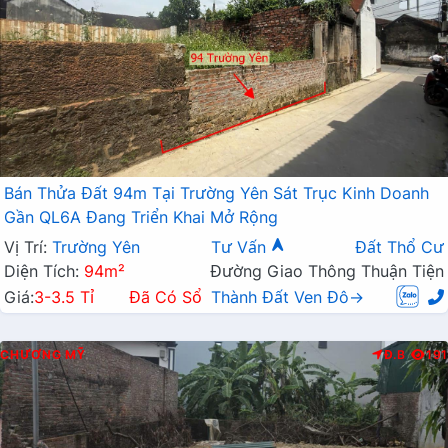
Bán Thửa Đất 94m Tại Trường Yên Sát Trục Kinh Doanh
Gần QL6A Đang Triển Khai Mở Rộng
Vị Trí:
Trường Yên
Tư Vấn
Đất Thổ Cư
Diện Tích:
94m²
Đường Giao Thông Thuận Tiện
Giá:
3-3.5 Tỉ
Đã Có Sổ
Thành Đất Ven Đô→
CHƯƠNG MỸ
Đ.B
191