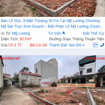
Bán Lô Góc 3 Mặt Thoáng 91.7m Tại Mỹ Lương Chương
Mỹ Sát Trục Kinh Doanh - Đất Phân Lô Mỹ Lương Chương
Mỹ
Vị Trí:
Mỹ Lương
Tư Vấn
Đất Thổ Cư
Diện Tích:
91.7m²
Đường Giao Thông Thuận Tiện
Giá:
1.5-2 Tỉ
Đã Có Sổ
Thành Đất Ven Đô→
CHƯƠNG MỸ
T.B
3486