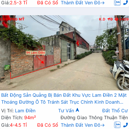
Giá:
2.5-3 Tỉ
Đã Có Sổ
Thành Đất Ven Đô→
CHƯƠNG MỸ
K.D
Đ
3409
Bất Động Sản Quảng Bị Bán Đất Khu Vực Lam Điền 2 Mặt
Thoáng Đường Ô Tô Tránh Sát Trục Chính Kinh Doanh
Liên Xã
Vị Trí:
Lam Điền
Tư Vấn
Đất Thổ Cư
Diện Tích:
94m²
Đường Giao Thông Thuận Tiện
Giá:
4-4.5 Tỉ
Đã Có Sổ
Thành Đất Ven Đô→