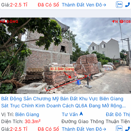
Giá:
2-2.5 Tỉ
Đã Có Sổ
Thành Đất Ven Đô→
HÀ ĐÔNG
N
108
Bất Động Sản Chương Mỹ Bán Đất Khu Vực Biên Giang
Sát Trục Chính Kinh Doanh Cách QL6A Đang Mở Rộng
Chỉ Vài Trăm Mét
Vị Trí:
Biên Giang
Tư Vấn
Đất Đô Thị
Diện Tích:
30.3m²
Đường Giao Thông Thuận Tiện
Giá:
2-2.5 Tỉ
Đã Có Sổ
Thành Đất Ven Đô→