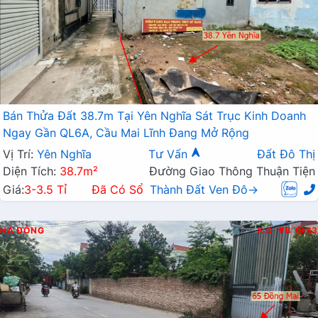
Bán Thửa Đất 38.7m Tại Yên Nghĩa Sát Trục Kinh Doanh
Ngay Gần QL6A, Cầu Mai Lĩnh Đang Mở Rộng
Vị Trí:
Yên Nghĩa
Tư Vấn
Đất Đô Thị
Diện Tích:
38.7m²
Đường Giao Thông Thuận Tiện
Giá:
3-3.5 Tỉ
Đã Có Sổ
Thành Đất Ven Đô→
HÀ ĐÔNG
K.D
B
83