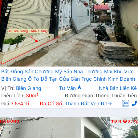
Bất Động Sản Chương Mỹ Bán Nhà Thương Mại Khu Vực
Biên Giang Ô Tô Đỗ Tận Cửa Gần Trục Chính Kinh Doanh
Vị Trí:
Biên Giang
Tư Vấn
Nhà Bán Liền Kề
Diện Tích:
30m²
Đường Giao Thông Thuận Tiện
Giá:
3.5-4 Tỉ
Đã Có Sổ
Thành Đất Ven Đô→
HÀ ĐÔNG
Đ.N
6579