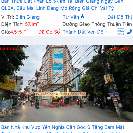
Bán Thửa Đất Phân Lô 57.1m Tại Biên Giang Ngay Gần
QL6A, Cầu Mai Lĩnh Đang Mở Rộng Giá Chỉ Vài Tỷ
Vị Trí:
Biên Giang
Tư Vấn
Đất Đô Thị
Diện Tích:
57.1m²
Đường Giao Thông Thuận Tiện
Giá:
4.5-5 Tỉ
Đã Có Sổ
Thành Đất Ven Đô→
HÀ ĐÔNG
K.D
Đ.N
73
Bán Nhà Khu Vực Yên Nghĩa Căn Góc 6 Tầng Bám Mặt