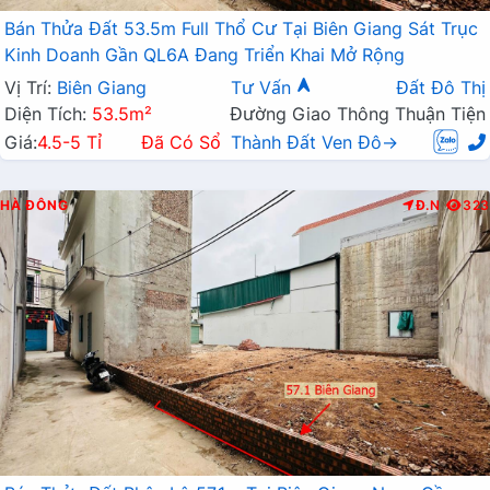
Bán Thửa Đất 53.5m Full Thổ Cư Tại Biên Giang Sát Trục
Kinh Doanh Gần QL6A Đang Triển Khai Mở Rộng
Vị Trí:
Biên Giang
Tư Vấn
Đất Đô Thị
Diện Tích:
53.5m²
Đường Giao Thông Thuận Tiện
Giá:
4.5-5 Tỉ
Đã Có Sổ
Thành Đất Ven Đô→
HÀ ĐÔNG
Đ.N
323