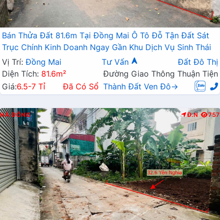
Bán Thửa Đất 81.6m Tại Đồng Mai Ô Tô Đỗ Tận Đất Sát
Trục Chính Kinh Doanh Ngay Gần Khu Dịch Vụ Sinh Thái
Vị Trí:
Đồng Mai
Tư Vấn
Đất Đô Thị
Diện Tích:
81.6m²
Đường Giao Thông Thuận Tiện
Giá:
6.5-7 Tỉ
Đã Có Sổ
Thành Đất Ven Đô→
HÀ ĐÔNG
Đ.N
757