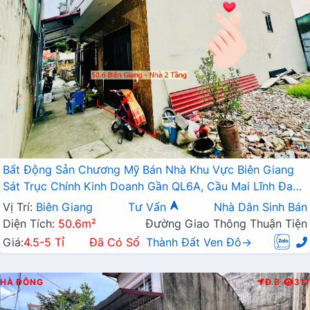
Bất Động Sản Chương Mỹ Bán Nhà Khu Vực Biên Giang
Sát Trục Chính Kinh Doanh Gần QL6A, Cầu Mai Lĩnh Đang
Mở Rộng
Vị Trí:
Biên Giang
Tư Vấn
Nhà Dân Sinh Bán
Diện Tích:
50.6m²
Đường Giao Thông Thuận Tiện
Giá:
4.5-5 Tỉ
Đã Có Sổ
Thành Đất Ven Đô→
HÀ ĐÔNG
Đ.B
317