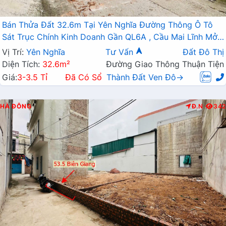
Bán Thửa Đất 32.6m Tại Yên Nghĩa Đường Thông Ô Tô
Sát Trục Chính Kinh Doanh Gần QL6A , Cầu Mai Lĩnh Mở
Rộng
Vị Trí:
Yên Nghĩa
Tư Vấn
Đất Đô Thị
Diện Tích:
32.6m²
Đường Giao Thông Thuận Tiện
Giá:
3-3.5 Tỉ
Đã Có Sổ
Thành Đất Ven Đô→
HÀ ĐÔNG
Đ.N
342