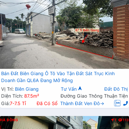
Bán Đất Biên Giang Ô Tô Vào Tận Đất Sát Trục Kinh
Doanh Gần QL6A Đang Mở Rộng
Vị Trí:
Biên Giang
Tư Vấn
Đất Đô Thị
Diện Tích:
87.5m²
Đường Giao Thông Thuận Tiện
Giá:
7-7.5 Tỉ
Đã Có Sổ
Thành Đất Ven Đô→
HÀ ĐÔNG
T
113