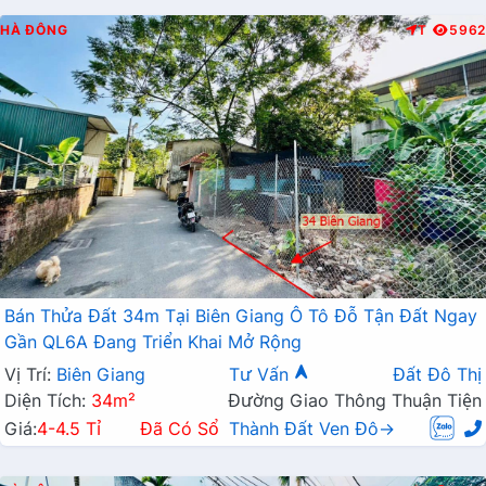
HÀ ĐÔNG
T
5962
Bán Thửa Đất 34m Tại Biên Giang Ô Tô Đỗ Tận Đất Ngay
Gần QL6A Đang Triển Khai Mở Rộng
Vị Trí:
Biên Giang
Tư Vấn
Đất Đô Thị
Diện Tích:
34m²
Đường Giao Thông Thuận Tiện
Giá:
4-4.5 Tỉ
Đã Có Sổ
Thành Đất Ven Đô→