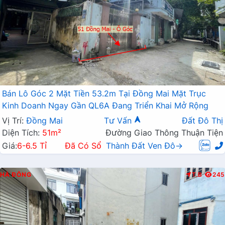
Bán Lô Góc 2 Mặt Tiền 53.2m Tại Đồng Mai Mặt Trục
Kinh Doanh Ngay Gần QL6A Đang Triển Khai Mở Rộng
Vị Trí:
Đồng Mai
Tư Vấn
Đất Đô Thị
Diện Tích:
51m²
Đường Giao Thông Thuận Tiện
Giá:
6-6.5 Tỉ
Đã Có Sổ
Thành Đất Ven Đô→
HÀ ĐÔNG
T.B
245