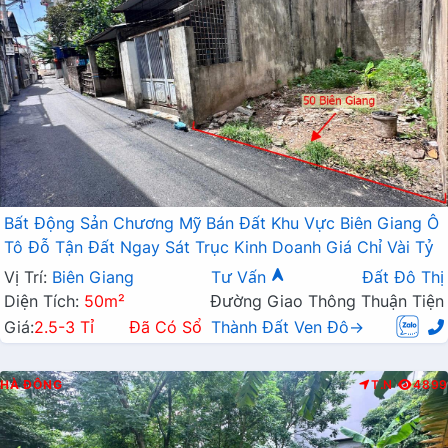
Bất Động Sản Chương Mỹ Bán Đất Khu Vực Biên Giang Ô
Tô Đỗ Tận Đất Ngay Sát Trục Kinh Doanh Giá Chỉ Vài Tỷ
Vị Trí:
Biên Giang
Tư Vấn
Đất Đô Thị
Diện Tích:
50m²
Đường Giao Thông Thuận Tiện
Giá:
2.5-3 Tỉ
Đã Có Sổ
Thành Đất Ven Đô→
HÀ ĐÔNG
T.N
4899