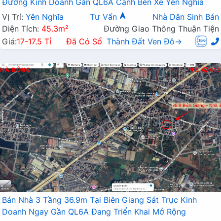
Đường Kinh Doanh Gần QL6A Cạnh Bến Xe Yên Nghĩa
Vị Trí:
Yên Nghĩa
Tư Vấn
Nhà Dân Sinh Bán
Diện Tích:
45.3m²
Đường Giao Thông Thuận Tiện
Giá:
17-17.5 Tỉ
Đã Có Sổ
Thành Đất Ven Đô→
HÀ ĐÔNG
B
413
Bán Nhà 3 Tầng 36.9m Tại Biên Giang Sát Trục Kinh
Doanh Ngay Gần QL6A Đang Triển Khai Mở Rộng