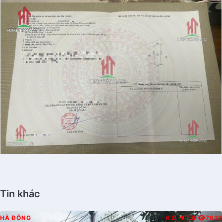
Tin khác
HÀ ĐÔNG
K.D
T.B
7632