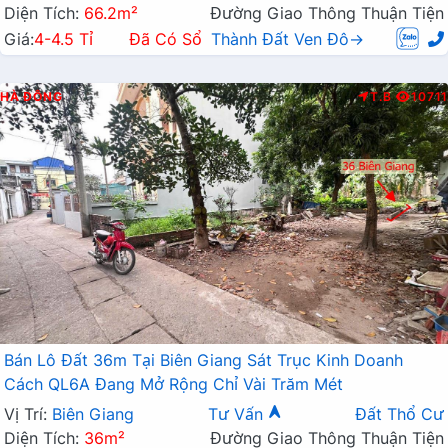
Diện Tích:
66.2m²
Đường Giao Thông Thuận Tiện
Giá:
4-4.5 Tỉ
Đã Có Sổ
Thành Đất Ven Đô→
HÀ ĐÔNG
T.B
10711
Bán Lô Đất 36m Tại Biên Giang Sát Trục Kinh Doanh
Cách QL6A Đang Mở Rộng Chỉ Vài Trăm Mét
Vị Trí:
Biên Giang
Tư Vấn
Đất Thổ Cư
Diện Tích:
36m²
Đường Giao Thông Thuận Tiện