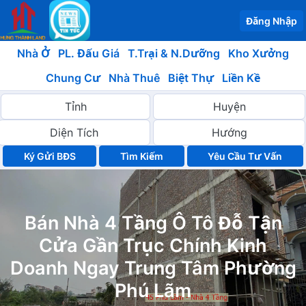
Đăng Nhập
Nhà Ở
PL. Đấu Giá
T.Trại & N.Dưỡng
Kho Xưởng
Chung Cư
Nhà Thuê
Biệt Thự
Liền Kề
Ký Gửi BĐS
Yêu Cầu Tư Vấn
Bán Nhà 4 Tầng Ô Tô Đỗ Tận
Cửa Gần Trục Chính Kinh
Doanh Ngay Trung Tâm Phường
Phú Lãm