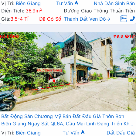
Vị Trí:
Biên Giang
Tư Vấn
Nhà Dân Sinh Bán
Diện Tích:
36.9m²
Đường Giao Thông Thuận Tiện
Giá:
3.5-4 Tỉ
Đã Có Sổ
Thành Đất Ven Đô→
HÀ ĐÔNG
Đ.B
181
Bất Động Sản Chương Mỹ Bán Đất Đấu Giá Thờn Bơn
Biên Giang Ngay Sát QL6A, Cầu Mai Lĩnh Đang Triển Khai
Mở Rộng
Vị Trí:
Biên Giang
Tư Vấn
Đất Đấu Giá