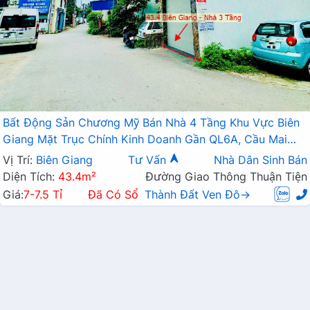
Bất Động Sản Chương Mỹ Bán Nhà 4 Tầng Khu Vực Biên
Giang Mặt Trục Chính Kinh Doanh Gần QL6A, Cầu Mai
Lĩnh Đang Mở Rộng
Vị Trí:
Biên Giang
Tư Vấn
Nhà Dân Sinh Bán
Diện Tích:
43.4m²
Đường Giao Thông Thuận Tiện
Giá:
7-7.5 Tỉ
Đã Có Sổ
Thành Đất Ven Đô→