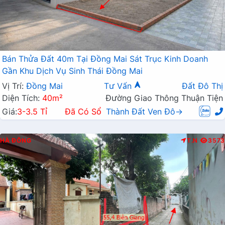
Bán Thửa Đất 40m Tại Đồng Mai Sát Trục Kinh Doanh
Gần Khu Dịch Vụ Sinh Thái Đồng Mai
Vị Trí:
Đồng Mai
Tư Vấn
Đất Đô Thị
Diện Tích:
40m²
Đường Giao Thông Thuận Tiện
Giá:
3-3.5 Tỉ
Đã Có Sổ
Thành Đất Ven Đô→
HÀ ĐÔNG
T.N
3573