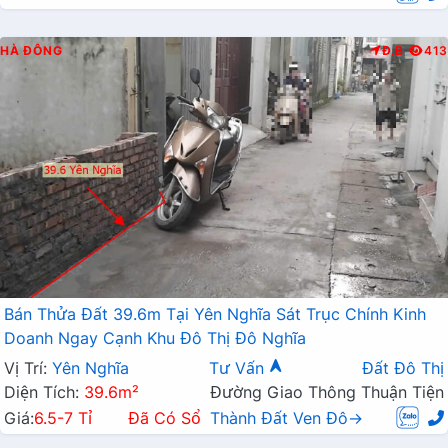
HÀ ĐÔNG
Đ.B
413
Bán Thửa Đất 39.6m Tại Yên Nghĩa Sát Trục Chính Kinh
Doanh Ngay Cạnh Khu Đô Thị Đô Nghĩa
Vị Trí:
Yên Nghĩa
Tư Vấn
Đất Đô Thị
Diện Tích:
39.6m²
Đường Giao Thông Thuận Tiện
Giá:
6.5-7 Tỉ
Đã Có Sổ
Thành Đất Ven Đô→