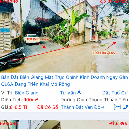
HÀ ĐÔNG
K.D
N
7245
Bán Đất Biên Giang Mặt Trục Chính Kinh Doanh Ngay Gần
QL6A Đang Triển Khai Mở Rộng
Vị Trí:
Biên Giang
Tư Vấn
Đất Thổ Cư
Diện Tích:
100m²
Đường Giao Thông Thuận Tiện
Giá:
8-8.5 Tỉ
Đã Có Sổ
Thành Đất Ven Đô→
HÀ ĐÔNG
T.N
81