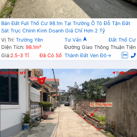
Bán Đất Full Thổ Cư 98.1m Tại Trường Ô Tô Đỗ Tận Đất
Sát Trục Chính Kinh Doanh Giá Chỉ Hơn 2 Tỷ
Vị Trí:
Trường Yên
Tư Vấn
Đất Thổ Cư
Diện Tích:
98.1m²
Đường Giao Thông Thuận Tiện
Giá:
2.5-3 Tỉ
Đã Có Sổ
Thành Đất Ven Đô→
CHƯƠNG MỸ
T
13087