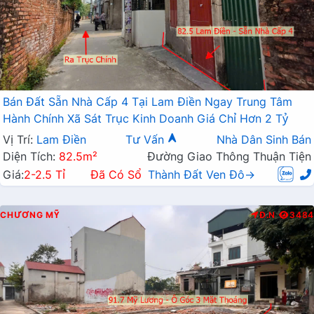
Bán Đất Sẵn Nhà Cấp 4 Tại Lam Điền Ngay Trung Tâm
Hành Chính Xã Sát Trục Kinh Doanh Giá Chỉ Hơn 2 Tỷ
Vị Trí:
Lam Điền
Tư Vấn
Nhà Dân Sinh Bán
Diện Tích:
82.5m²
Đường Giao Thông Thuận Tiện
Giá:
2-2.5 Tỉ
Đã Có Sổ
Thành Đất Ven Đô→
CHƯƠNG MỸ
Đ.N
3484