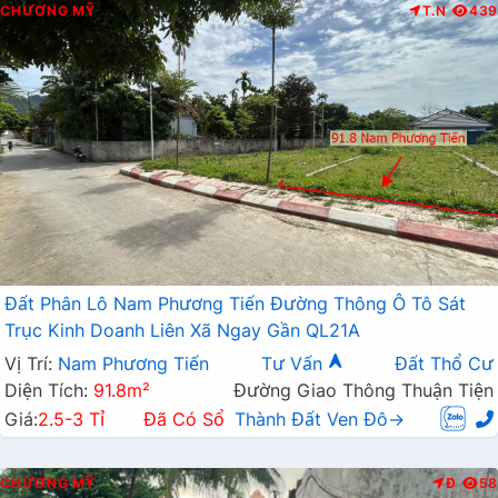
CHƯƠNG MỸ
T.N
439
Đất Phân Lô Nam Phương Tiến Đường Thông Ô Tô Sát
Trục Kinh Doanh Liên Xã Ngay Gần QL21A
Vị Trí:
Nam Phương Tiến
Tư Vấn
Đất Thổ Cư
Diện Tích:
91.8m²
Đường Giao Thông Thuận Tiện
Giá:
2.5-3 Tỉ
Đã Có Sổ
Thành Đất Ven Đô→
CHƯƠNG MỸ
Đ
58