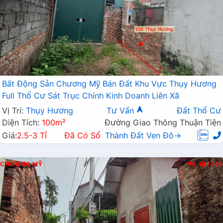
Bất Động Sản Chương Mỹ Bán Đất Khu Vực Thụy Hương
Full Thổ Cư Sát Trục Chính Kinh Doanh Liên Xã
Vị Trí:
Thụy Hương
Tư Vấn
Đất Thổ Cư
Diện Tích:
100m²
Đường Giao Thông Thuận Tiện
Giá:
2.5-3 Tỉ
Đã Có Sổ
Thành Đất Ven Đô→
CHƯƠNG MỸ
B
7023