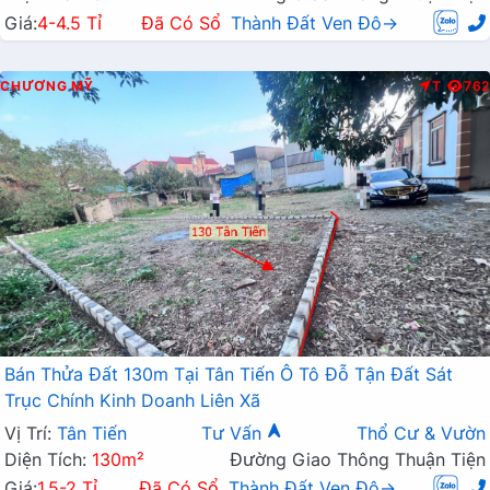
Giá:
4-4.5 Tỉ
Đã Có Sổ
Thành Đất Ven Đô→
CHƯƠNG MỸ
T
762
Bán Thửa Đất 130m Tại Tân Tiến Ô Tô Đỗ Tận Đất Sát
Trục Chính Kinh Doanh Liên Xã
Vị Trí:
Tân Tiến
Tư Vấn
Thổ Cư & Vườn
Diện Tích:
130m²
Đường Giao Thông Thuận Tiện
Giá:
1.5-2 Tỉ
Đã Có Sổ
Thành Đất Ven Đô→