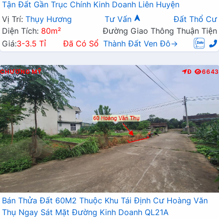
Tận Đất Gần Trục Chính Kinh Doanh Liên Huyện
Vị Trí:
Thụy Hương
Tư Vấn
Đất Thổ Cư
Diện Tích:
80m²
Đường Giao Thông Thuận Tiện
Giá:
3-3.5 Tỉ
Đã Có Sổ
Thành Đất Ven Đô→
CHƯƠNG MỸ
Đ
6643
Bán Thửa Đất 60M2 Thuộc Khu Tái Định Cư Hoàng Văn
Thụ Ngay Sát Mặt Đường Kinh Doanh QL21A