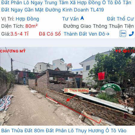
Đất Phân Lô Ngay Trung Tâm Xã Hợp Đồng Ô Tô Đỗ Tận
Đất Ngay Gần Mặt Đường Kinh Doanh TL419
Vị Trí:
Hợp Đồng
Tư Vấn
Đất Thổ Cư
Diện Tích:
80m²
Đường Giao Thông Thuận Tiện
Giá:
3.5-4 Tỉ
Đã Có Sổ
Thành Đất Ven Đô→
CHƯƠNG MỸ
Đ
673
Bán Thửa Đất 80m Đất Phân Lô Thụy Hương Ô Tô Vào