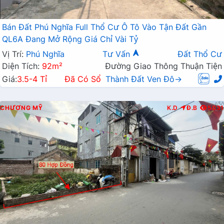
Bán Đất Phú Nghĩa Full Thổ Cư Ô Tô Vào Tận Đất Gần
QL6A Đang Mở Rộng Giá Chỉ Vài Tỷ
Vị Trí:
Phú Nghĩa
Tư Vấn
Đất Thổ Cư
Diện Tích:
92m²
Đường Giao Thông Thuận Tiện
Giá:
3.5-4 Tỉ
Đã Có Sổ
Thành Đất Ven Đô→
CHƯƠNG MỸ
K.D
Đ.B
5031