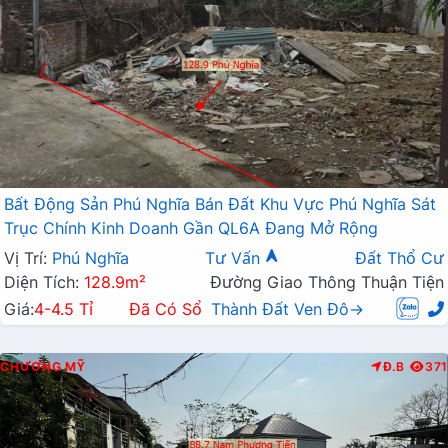
Bất Động Sản Phú Nghĩa Bán Đất Khu Vực Phú Nghĩa Sát
Trục Chính Kinh Doanh Gần QL6A Đang Mở Rộng
Vị Trí:
Phú Nghĩa
Tư Vấn
Đất Thổ Cư
Diện Tích:
128.9m²
Đường Giao Thông Thuận Tiện
Giá:
4-4.5 Tỉ
Đã Có Sổ
Thành Đất Ven Đô→
CHƯƠNG MỸ
Đ.B
371