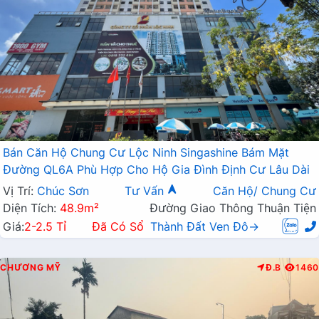
Bán Căn Hộ Chung Cư Lộc Ninh Singashine Bám Mặt
Đường QL6A Phù Hợp Cho Hộ Gia Đình Định Cư Lâu Dài
Vị Trí:
Chúc Sơn
Tư Vấn
Căn Hộ/ Chung Cư
Diện Tích:
48.9m²
Đường Giao Thông Thuận Tiện
Giá:
2-2.5 Tỉ
Đã Có Sổ
Thành Đất Ven Đô→
CHƯƠNG MỸ
Đ.B
1460