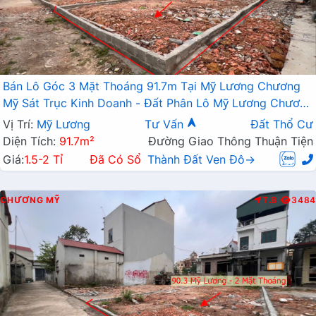
Bán Lô Góc 3 Mặt Thoáng 91.7m Tại Mỹ Lương Chương
Mỹ Sát Trục Kinh Doanh - Đất Phân Lô Mỹ Lương Chương
Mỹ
Vị Trí:
Mỹ Lương
Tư Vấn
Đất Thổ Cư
Diện Tích:
91.7m²
Đường Giao Thông Thuận Tiện
Giá:
1.5-2 Tỉ
Đã Có Sổ
Thành Đất Ven Đô→
CHƯƠNG MỸ
T.B
3484