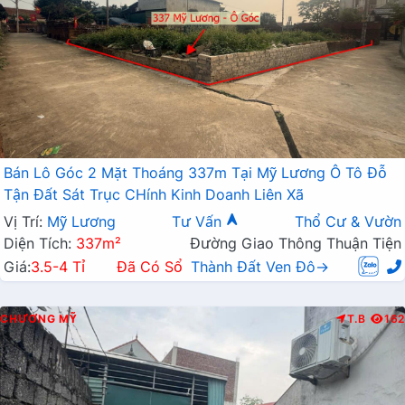
Bán Lô Góc 2 Mặt Thoáng 337m Tại Mỹ Lương Ô Tô Đỗ
Tận Đất Sát Trục CHính Kinh Doanh Liên Xã
Vị Trí:
Mỹ Lương
Tư Vấn
Thổ Cư & Vườn
Diện Tích:
337m²
Đường Giao Thông Thuận Tiện
Giá:
3.5-4 Tỉ
Đã Có Sổ
Thành Đất Ven Đô→
CHƯƠNG MỸ
T.B
162