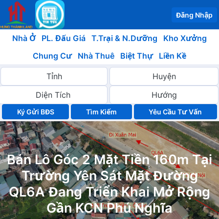
Đăng Nhập
Nhà Ở
PL. Đấu Giá
T.Trại & N.Dưỡng
Kho Xưởng
Chung Cư
Nhà Thuê
Biệt Thự
Liền Kề
Ký Gửi BĐS
Yêu Cầu Tư Vấn
Bán Lô Góc 2 Mặt Tiền 160m Tại
Trường Yên Sát Mặt Đường
QL6A Đang Triển Khai Mở Rộng
Gần KCN Phú Nghĩa