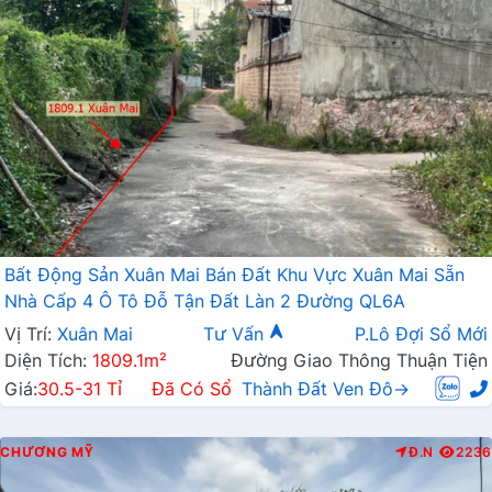
Bất Động Sản Xuân Mai Bán Đất Khu Vực Xuân Mai Sẵn
Nhà Cấp 4 Ô Tô Đỗ Tận Đất Làn 2 Đường QL6A
Vị Trí:
Xuân Mai
Tư Vấn
P.Lô Đợi Sổ Mới
Diện Tích:
1809.1m²
Đường Giao Thông Thuận Tiện
Giá:
30.5-31 Tỉ
Đã Có Sổ
Thành Đất Ven Đô→
CHƯƠNG MỸ
Đ.N
2236