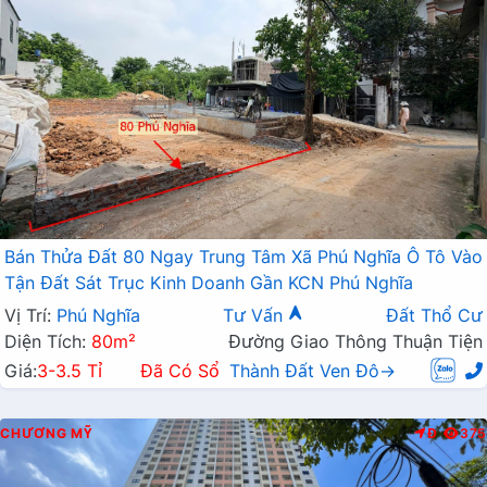
Bán Thửa Đất 80 Ngay Trung Tâm Xã Phú Nghĩa Ô Tô Vào
Tận Đất Sát Trục Kinh Doanh Gần KCN Phú Nghĩa
Vị Trí:
Phú Nghĩa
Tư Vấn
Đất Thổ Cư
Diện Tích:
80m²
Đường Giao Thông Thuận Tiện
Giá:
3-3.5 Tỉ
Đã Có Sổ
Thành Đất Ven Đô→
CHƯƠNG MỸ
Đ
375