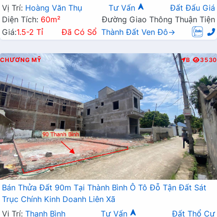
Vị Trí:
Hoàng Văn Thụ
Tư Vấn
Đất Đấu Giá
Diện Tích:
60m²
Đường Giao Thông Thuận Tiện
Giá:
1.5-2 Tỉ
Đã Có Sổ
Thành Đất Ven Đô→
CHƯƠNG MỸ
B
3530
Bán Thửa Đất 90m Tại Thành Bình Ô Tô Đỗ Tận Đất Sát
Trục Chính Kinh Doanh Liên Xã
Vị Trí:
Thanh Bình
Tư Vấn
Đất Thổ Cư