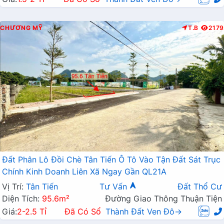
CHƯƠNG MỸ
T.B
2179
Đất Phân Lô Đồi Chè Tân Tiến Ô Tô Vào Tận Đất Sát Trục
Chính Kinh Doanh Liên Xã Ngay Gần QL21A
Vị Trí:
Tân Tiến
Tư Vấn
Đất Thổ Cư
Diện Tích:
95.6m²
Đường Giao Thông Thuận Tiện
Giá:
2-2.5 Tỉ
Đã Có Sổ
Thành Đất Ven Đô→