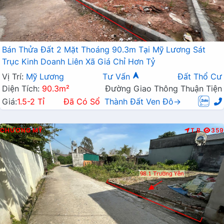
Bán Thửa Đất 2 Mặt Thoáng 90.3m Tại Mỹ Lương Sát
Trục Kinh Doanh Liên Xã Giá Chỉ Hơn Tỷ
Vị Trí:
Mỹ Lương
Tư Vấn
Đất Thổ Cư
Diện Tích:
90.3m²
Đường Giao Thông Thuận Tiện
Giá:
1.5-2 Tỉ
Đã Có Sổ
Thành Đất Ven Đô→
CHƯƠNG MỸ
T.B
359