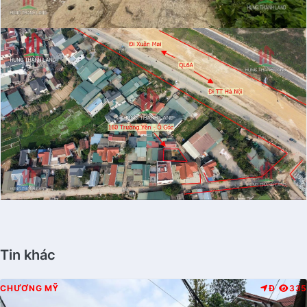
Tin khác
CHƯƠNG MỸ
Đ
335