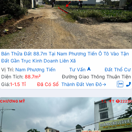
Bán Thửa Đất 88.7m Tại Nam Phương Tiến Ô Tô Vào Tận
Đất Gần Trục Kinh Doanh Liên Xã
Vị Trí:
Nam Phương Tiến
Tư Vấn
Đất Thổ Cư
Diện Tích:
88.7m²
Đường Giao Thông Thuận Tiện
Giá:
1-1.5 Tỉ
Đã Có Sổ
Thành Đất Ven Đô→
CHƯƠNG MỸ
T.L
T
22220