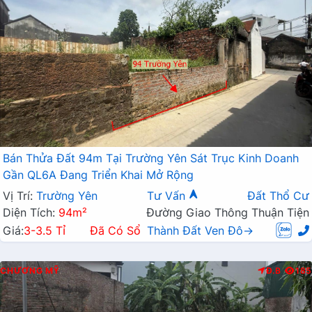
Bán Thửa Đất 94m Tại Trường Yên Sát Trục Kinh Doanh
Gần QL6A Đang Triển Khai Mở Rộng
Vị Trí:
Trường Yên
Tư Vấn
Đất Thổ Cư
Diện Tích:
94m²
Đường Giao Thông Thuận Tiện
Giá:
3-3.5 Tỉ
Đã Có Sổ
Thành Đất Ven Đô→
CHƯƠNG MỸ
Đ.B
185