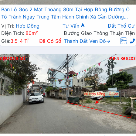
Bán Lô Góc 2 Mặt Thoáng 80m Tại Hợp Đồng Đường Ô
Tô Tránh Ngay Trung Tâm Hành Chính Xã Gần Đường
TL419
Vị Trí:
Hợp Đồng
Tư Vấn
Đất Thổ Cư
Diện Tích:
80m²
Đường Giao Thông Thuận Tiện
Giá:
3.5-4 Tỉ
Đã Có Sổ
Thành Đất Ven Đô→
CHƯƠNG MỸ
Đ.N
5203