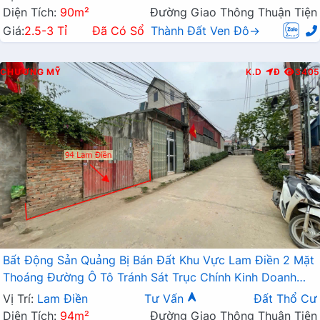
Diện Tích:
90m²
Đường Giao Thông Thuận Tiện
Giá:
2.5-3 Tỉ
Đã Có Sổ
Thành Đất Ven Đô→
CHƯƠNG MỸ
K.D
Đ
3405
Bất Động Sản Quảng Bị Bán Đất Khu Vực Lam Điền 2 Mặt
Thoáng Đường Ô Tô Tránh Sát Trục Chính Kinh Doanh
Liên Xã
Vị Trí:
Lam Điền
Tư Vấn
Đất Thổ Cư
Diện Tích:
94m²
Đường Giao Thông Thuận Tiện