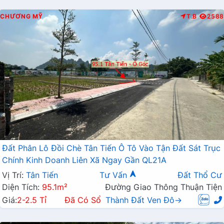
CHƯƠNG MỸ
T.B
2588
Đất Phân Lô Đồi Chè Tân Tiến Ô Tô Vào Tận Đất Sát Trục
Chính Kinh Doanh Liên Xã Ngay Gần QL21A
Vị Trí:
Tân Tiến
Tư Vấn
Đất Thổ Cư
Diện Tích:
95.1m²
Đường Giao Thông Thuận Tiện
Giá:
2-2.5 Tỉ
Đã Có Sổ
Thành Đất Ven Đô→