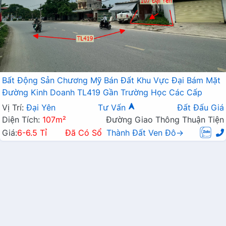
Bất Động Sản Chương Mỹ Bán Đất Khu Vực Đại Bám Mặt
Đường Kinh Doanh TL419 Gần Trường Học Các Cấp
Vị Trí:
Đại Yên
Tư Vấn
Đất Đấu Giá
Diện Tích:
107m²
Đường Giao Thông Thuận Tiện
Giá:
6-6.5 Tỉ
Đã Có Sổ
Thành Đất Ven Đô→