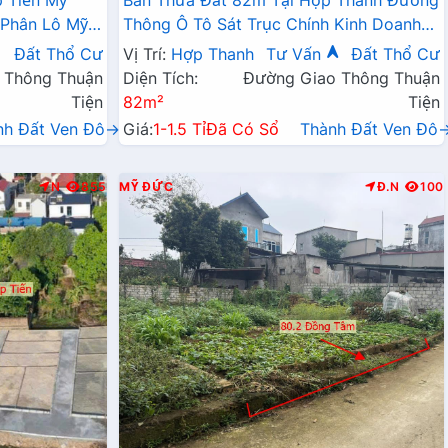
p Tiến Mỹ
Bán Thửa Đất 82m Tại Hợp Thanh Đường
 Phân Lô Mỹ
Thông Ô Tô Sát Trục Chính Kinh Doanh
Liên Xã Giá Chỉ Hơn Tỷ
Đất Thổ Cư
Vị Trí:
Hợp Thanh
Tư Vấn
Đất Thổ Cư
 Thông Thuận
Diện Tích:
Đường Giao Thông Thuận
Tiện
82m²
Tiện
nh Đất Ven Đô→
Giá:
1-1.5 Tỉ
Đã Có Sổ
Thành Đất Ven Đô
N
855
MỸ ĐỨC
Đ.N
100