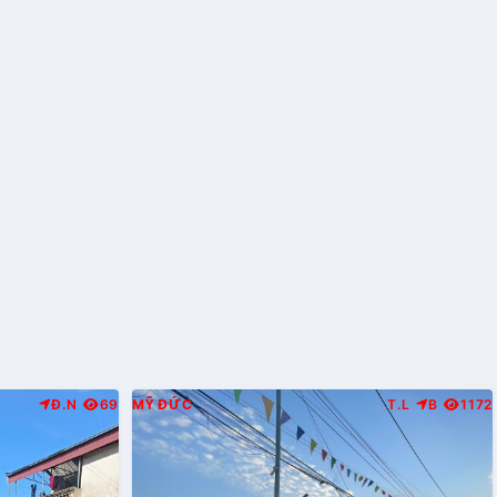
Đ.N
69
MỸ ĐỨC
T.L
B
1172