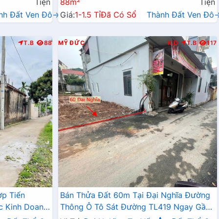
Tiện
88m²
Tiện
nh Đất Ven Đô→
Giá:
1-1.5 Tỉ
Đã Có Sổ
Thành Đất Ven Đô
T.B
88
MỸ ĐỨC
K.D
T.B
117
ợp Tiến
Bán Thửa Đất 60m Tại Đại Nghĩa Đường
c Kinh Doanh
Thông Ô Tô Sát Đường TL419 Ngay Gần
 Trăm Mét
Trường Học Các Cấp