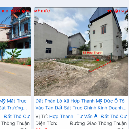
K.D
Đ.N
98
MỸ ĐỨC
Đ
1562
 Mỹ Mặt Trục
Đất Phân Lô Xã Hợp Thanh Mỹ Đức Ô Tô
Sát Trường
Vào Tận Đất Sát Trục Chính Kinh Doanh
L419
Giá Chỉ Nhỉnh Tỷ
Đất Thổ Cư
Vị Trí:
Hợp Thanh
Tư Vấn
Đất Thổ Cư
 Thông Thuận
Diện Tích:
Đường Giao Thông Thuận