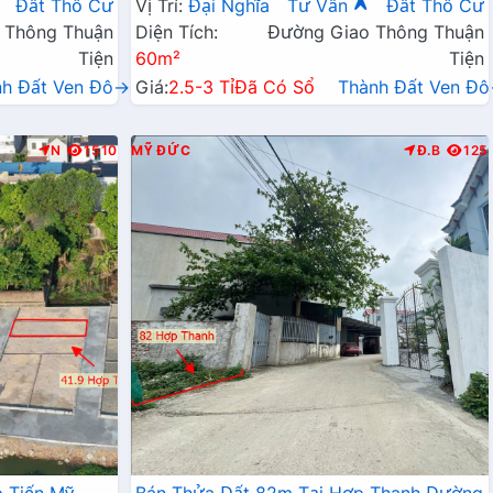
Đất Thổ Cư
Vị Trí:
Đại Nghĩa
Tư Vấn
Đất Thổ Cư
 Thông Thuận
Diện Tích:
Đường Giao Thông Thuận
Tiện
60m²
Tiện
nh Đất Ven Đô→
Giá:
2.5-3 Tỉ
Đã Có Sổ
Thành Đất Ven Đ
N
1510
MỸ ĐỨC
Đ.B
125