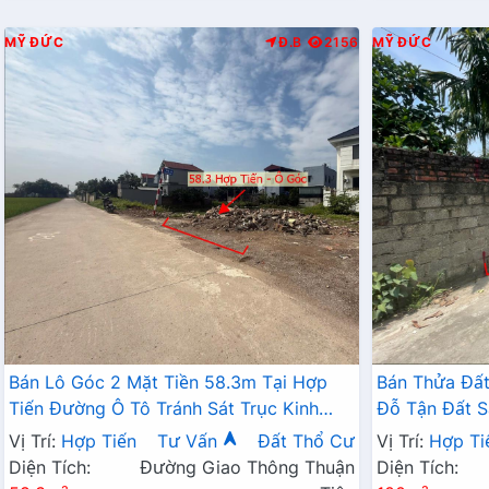
MỸ ĐỨC
Đ.B
2156
MỸ ĐỨC
Bán Lô Góc 2 Mặt Tiền 58.3m Tại Hợp
Bán Thửa Đất
Tiến Đường Ô Tô Tránh Sát Trục Kinh
Đỗ Tận Đất S
Doanh Gần Đường TL424
Ngay Gần Đư
Vị Trí:
Hợp Tiến
Tư Vấn
Đất Thổ Cư
Vị Trí:
Hợp Ti
Diện Tích:
Đường Giao Thông Thuận
Diện Tích: