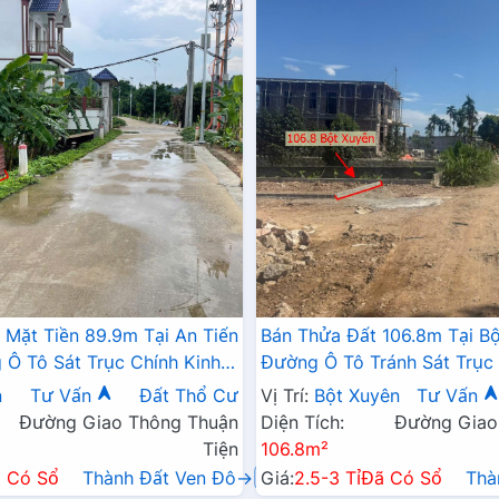
 Mặt Tiền 89.9m Tại An Tiến
Bán Thửa Đất 106.8m Tại B
Ô Tô Sát Trục Chính Kinh
Đường Ô Tô Tránh Sát Trục 
ã Giá Chỉ Hơn Tỷ
Doanh Liên Xã
n
Tư Vấn
Đất Thổ Cư
Vị Trí:
Bột Xuyên
Tư Vấn
Đường Giao Thông Thuận
Diện Tích:
Đường Giao
Tiện
106.8m²
 Có Sổ
Thành Đất Ven Đô→
Giá:
2.5-3 Tỉ
Đã Có Sổ
Thà