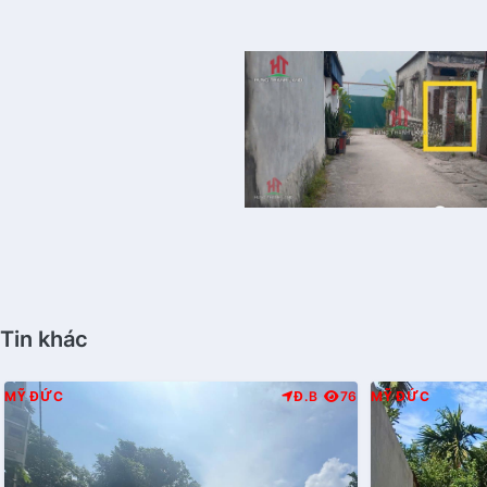
Tin khác
MỸ ĐỨC
Đ.B
76
MỸ ĐỨC