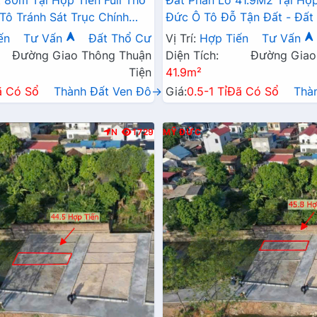
 80m Tại Hợp Tiến Full Thổ
Đất Phân Lô 41.9M2 Tại Hợ
ô Tránh Sát Trục Chính
Đức Ô Tô Đỗ Tận Đất - Đất
iên Xã
Đức Giá Rẻ
ến
Tư Vấn
Đất Thổ Cư
Vị Trí:
Hợp Tiến
Tư Vấn
Đường Giao Thông Thuận
Diện Tích:
Đường Giao
Tiện
41.9m²
ã Có Sổ
Thành Đất Ven Đô→
Giá:
0.5-1 Tỉ
Đã Có Sổ
Thà
N
1729
MỸ ĐỨC