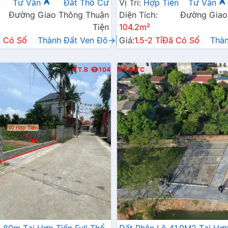
Tư Vấn
Đất Thổ Cư
Vị Trí:
Hợp Tiến
Tư Vấn
Đường Giao Thông Thuận
Diện Tích:
Đường Giao
Tiện
104.2m²
 Có Sổ
Thành Đất Ven Đô→
Giá:
1.5-2 Tỉ
Đã Có Sổ
Thà
T.B
104
MỸ ĐỨC