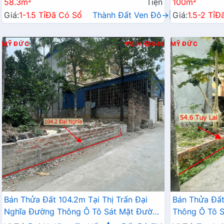
58.3m²
Tiện
100m²
Giá:
1-1.5 Tỉ
Đã Có Sổ
Thành Đất Ven Đô→
Giá:
1.5-2 Tỉ
Đ
MỸ ĐỨC
Đ.N
848
MỸ ĐỨC
Bán Thửa Đất 104.2m Tại Thị Trấn Đại
Bán Thửa Đất
Nghĩa Đường Thông Ô Tô Sát Mặt Đường
Thông Ô Tô S
Kinh Doanh TL419
Liên Xã Giá 