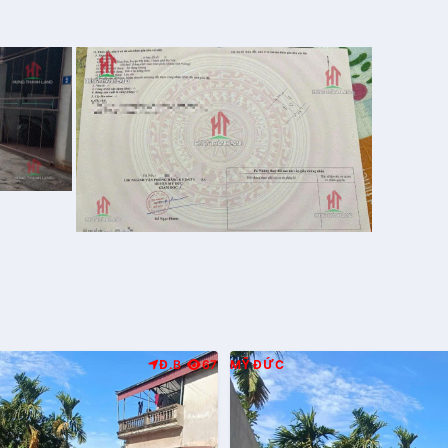
Đ.B
67
MỸ ĐỨC