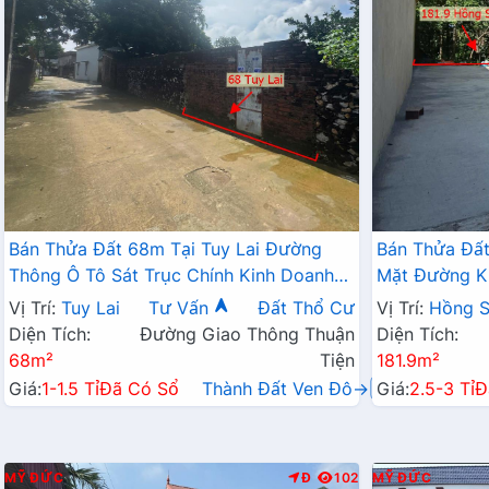
Bán Thửa Đất 68m Tại Tuy Lai Đường
Bán Thửa Đất
Thông Ô Tô Sát Trục Chính Kinh Doanh
Mặt Đường K
Gần Trường Học Các Cấp
Các Cấp Giá 
Vị Trí:
Tuy Lai
Tư Vấn
Đất Thổ Cư
Vị Trí:
Hồng 
Diện Tích:
Đường Giao Thông Thuận
Diện Tích:
68m²
Tiện
181.9m²
Giá:
1-1.5 Tỉ
Đã Có Sổ
Thành Đất Ven Đô→
Giá:
2.5-3 Tỉ
Đ
MỸ ĐỨC
Đ
102
MỸ ĐỨC