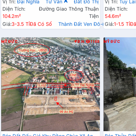
Vị Trí:
Đại Nghĩa
Tư Vấn
Đất Đô Thị
Vị Trí:
Tuy Lai
Diện Tích:
Đường Giao Thông Thuận
Diện Tích:
104.2m²
Tiện
54.6m²
Giá:
3-3.5 Tỉ
Đã Có Sổ
Thành Đất Ven Đô→
Giá:
1-1.5 Tỉ
Đã
MỸ ĐỨC
Đ.N
1168
MỸ ĐỨC