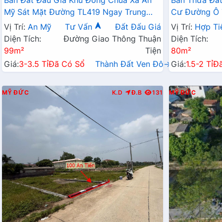
Bán Đất Đấu Giá Khu Đồng Chùa Xã An
Bán Thửa Đất
Mỹ Sát Mặt Đường TL419 Ngay Trung
Cư Đường Ô T
Tâm Xã An Mỹ Mỹ Đức
Kinh Doanh L
Vị Trí:
An Mỹ
Tư Vấn
Đất Đấu Giá
Vị Trí:
Hợp Ti
Diện Tích:
Đường Giao Thông Thuận
Diện Tích:
99m²
Tiện
80m²
Giá:
3-3.5 Tỉ
Đã Có Sổ
Thành Đất Ven Đô→
Giá:
1.5-2 Tỉ
Đ
MỸ ĐỨC
K.D
Đ.B
131
MỸ ĐỨC