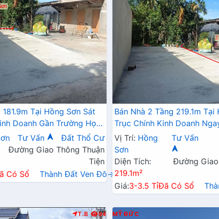
 181.9m Tại Hồng Sơn Sát
Bán Nhà 2 Tầng 219.1m Tại
inh Doanh Gần Trường Học
Trục Chính Kinh Doanh Nga
Chỉ 1x/m
Học Các Cấp
Sơn
Tư Vấn
Đất Thổ Cư
Vị Trí:
Hồng
Tư Vấn
Đường Giao Thông Thuận
Sơn
Tiện
Diện Tích:
Đường Giao
219.1m²
ã Có Sổ
Thành Đất Ven Đô→
Giá:
3-3.5 Tỉ
Đã Có Sổ
Thà
T.B
94
MỸ ĐỨC