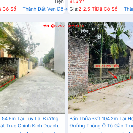
Tiện
81.6m²
ã Có Sổ
Thành Đất Ven Đô→
Giá:
2-2.5 Tỉ
Đã Có Sổ
Thà
N
2252
MỸ ĐỨC
 54.6m Tại Tuy Lai Đường
Bán Thửa Đất 104.2m Tại H
át Trục Chính Kinh Doanh
Đường Thông Ô Tô Gần Trụ
Chỉ Hơn Tỷ
Liên Xã Cách TL424 Chỉ Vài