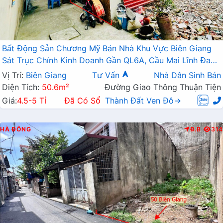
Bất Động Sản Chương Mỹ Bán Nhà Khu Vực Biên Giang
Sát Trục Chính Kinh Doanh Gần QL6A, Cầu Mai Lĩnh Đang
Mở Rộng
Vị Trí:
Biên Giang
Tư Vấn
Nhà Dân Sinh Bán
Diện Tích:
50.6m²
Đường Giao Thông Thuận Tiện
Giá:
4.5-5 Tỉ
Đã Có Sổ
Thành Đất Ven Đô→
HÀ ĐÔNG
Đ.B
314