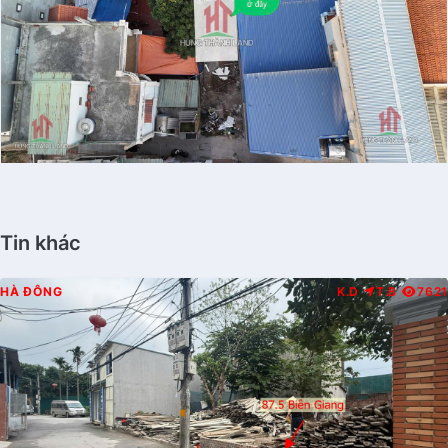
Tin khác
HÀ ĐÔNG
K.D
T.B
7621