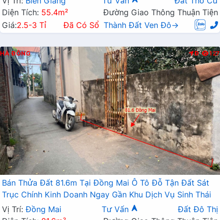
Vị Trí:
Biên Giang
Tư Vấn
Đất Thổ Cư
Diện Tích:
55.4m²
Đường Giao Thông Thuận Tiện
Giá:
2.5-3 Tỉ
Đã Có Sổ
Thành Đất Ven Đô→
HÀ ĐÔNG
Đ
127
Bán Thửa Đất 81.6m Tại Đồng Mai Ô Tô Đỗ Tận Đất Sát
Trục Chính Kinh Doanh Ngay Gần Khu Dịch Vụ Sinh Thái
Vị Trí:
Đồng Mai
Tư Vấn
Đất Đô Thị