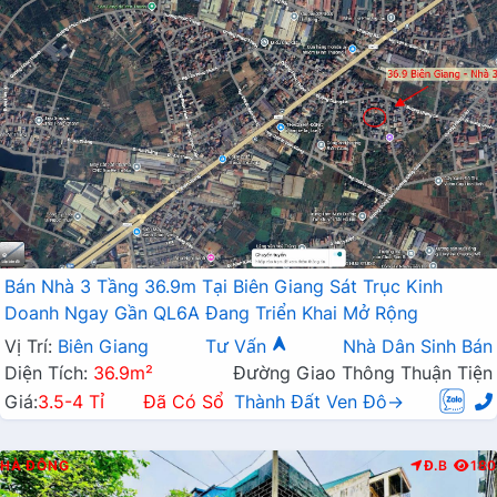
Bán Nhà 3 Tầng 36.9m Tại Biên Giang Sát Trục Kinh
Doanh Ngay Gần QL6A Đang Triển Khai Mở Rộng
Vị Trí:
Biên Giang
Tư Vấn
Nhà Dân Sinh Bán
Diện Tích:
36.9m²
Đường Giao Thông Thuận Tiện
Giá:
3.5-4 Tỉ
Đã Có Sổ
Thành Đất Ven Đô→
HÀ ĐÔNG
Đ.B
180