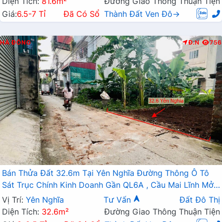
Diện Tích:
81.6m²
Đường Giao Thông Thuận Tiện
Giá:
6.5-7 Tỉ
Đã Có Sổ
Thành Đất Ven Đô→
HÀ ĐÔNG
Đ.N
756
Bán Thửa Đất 32.6m Tại Yên Nghĩa Đường Thông Ô Tô
Sát Trục Chính Kinh Doanh Gần QL6A , Cầu Mai Lĩnh Mở
Rộng
Vị Trí:
Yên Nghĩa
Tư Vấn
Đất Đô Thị
Diện Tích:
32.6m²
Đường Giao Thông Thuận Tiện