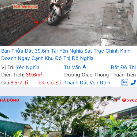
Bán Thửa Đất 39.6m Tại Yên Nghĩa Sát Trục Chính Kinh
Doanh Ngay Cạnh Khu Đô Thị Đô Nghĩa
Vị Trí:
Yên Nghĩa
Tư Vấn
Đất Đô Thị
Diện Tích:
39.6m²
Đường Giao Thông Thuận Tiện
Giá:
6.5-7 Tỉ
Đã Có Sổ
Thành Đất Ven Đô→
HÀ ĐÔNG
T
5962