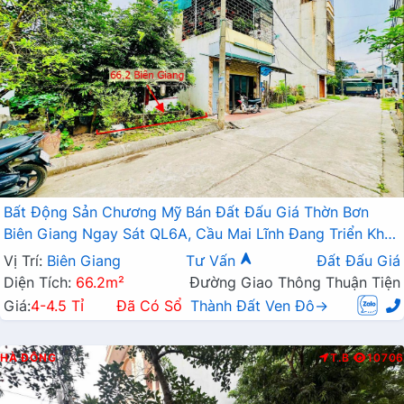
Bất Động Sản Chương Mỹ Bán Đất Đấu Giá Thờn Bơn
Biên Giang Ngay Sát QL6A, Cầu Mai Lĩnh Đang Triển Khai
Mở Rộng
Vị Trí:
Biên Giang
Tư Vấn
Đất Đấu Giá
Diện Tích:
66.2m²
Đường Giao Thông Thuận Tiện
Giá:
4-4.5 Tỉ
Đã Có Sổ
Thành Đất Ven Đô→
HÀ ĐÔNG
T.B
10706