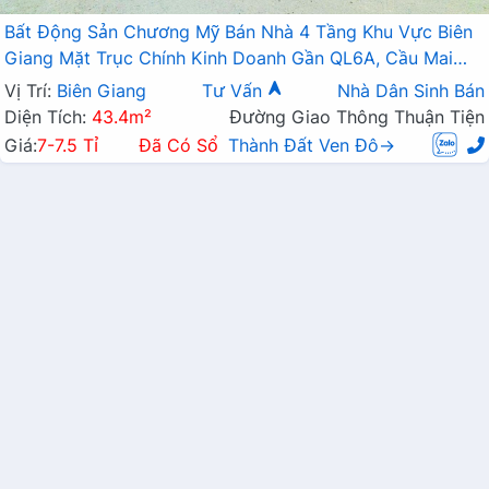
Bất Động Sản Chương Mỹ Bán Nhà 4 Tầng Khu Vực Biên
Giang Mặt Trục Chính Kinh Doanh Gần QL6A, Cầu Mai
Lĩnh Đang Mở Rộng
Vị Trí:
Biên Giang
Tư Vấn
Nhà Dân Sinh Bán
Diện Tích:
43.4m²
Đường Giao Thông Thuận Tiện
Giá:
7-7.5 Tỉ
Đã Có Sổ
Thành Đất Ven Đô→