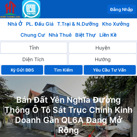
Đăng Nhập
Nhà Ở
PL. Đấu Giá
T.Trại & N.Dưỡng
Kho Xưởng
Chung Cư
Nhà Thuê
Biệt Thự
Liền Kề
Ký Gửi BĐS
Yêu Cầu Tư Vấn
Bán Đất Yên Nghĩa Đường
Thông Ô Tô Sát Trục Chính Kinh
Doanh Gần QL6A Đang Mở
Rộng