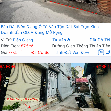
Bán Đất Biên Giang Ô Tô Vào Tận Đất Sát Trục Kinh
Doanh Gần QL6A Đang Mở Rộng
Vị Trí:
Biên Giang
Tư Vấn
Đất Đô Thị
Diện Tích:
87.5m²
Đường Giao Thông Thuận Tiện
Giá:
7-7.5 Tỉ
Đã Có Sổ
Thành Đất Ven Đô→
HÀ ĐÔNG
T
111