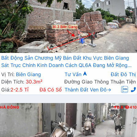
Bất Động Sản Chương Mỹ Bán Đất Khu Vực Biên Giang
Sát Trục Chính Kinh Doanh Cách QL6A Đang Mở Rộng
Chỉ Vài Trăm Mét
Vị Trí:
Biên Giang
Tư Vấn
Đất Đô Thị
Diện Tích:
30.3m²
Đường Giao Thông Thuận Tiện
Giá:
2-2.5 Tỉ
Đã Có Sổ
Thành Đất Ven Đô→
HÀ ĐÔNG
Đ.B
410