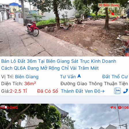
Bán Lô Đất 36m Tại Biên Giang Sát Trục Kinh Doanh
Cách QL6A Đang Mở Rộng Chỉ Vài Trăm Mét
Vị Trí:
Biên Giang
Tư Vấn
Đất Thổ Cư
Diện Tích:
36m²
Đường Giao Thông Thuận Tiện
Giá:
2-2.5 Tỉ
Đã Có Sổ
Thành Đất Ven Đô→
HÀ ĐÔNG
N
106