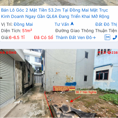
Bán Lô Góc 2 Mặt Tiền 53.2m Tại Đồng Mai Mặt Trục
Kinh Doanh Ngay Gần QL6A Đang Triển Khai Mở Rộng
Vị Trí:
Đồng Mai
Tư Vấn
Đất Đô Thị
Diện Tích:
51m²
Đường Giao Thông Thuận Tiện
Giá:
6-6.5 Tỉ
Đã Có Sổ
Thành Đất Ven Đô→
HÀ ĐÔNG
T.B
238