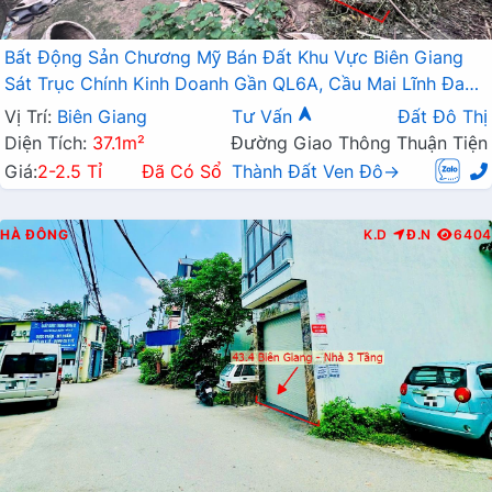
Bất Động Sản Chương Mỹ Bán Đất Khu Vực Biên Giang
Sát Trục Chính Kinh Doanh Gần QL6A, Cầu Mai Lĩnh Đang
Mở Rộng
Vị Trí:
Biên Giang
Tư Vấn
Đất Đô Thị
Diện Tích:
37.1m²
Đường Giao Thông Thuận Tiện
Giá:
2-2.5 Tỉ
Đã Có Sổ
Thành Đất Ven Đô→
HÀ ĐÔNG
K.D
Đ.N
6404