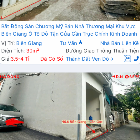
Bất Động Sản Chương Mỹ Bán Nhà Thương Mại Khu Vực
Biên Giang Ô Tô Đỗ Tận Cửa Gần Trục Chính Kinh Doanh
Vị Trí:
Biên Giang
Tư Vấn
Nhà Bán Liền Kề
Diện Tích:
30m²
Đường Giao Thông Thuận Tiện
Giá:
3.5-4 Tỉ
Đã Có Sổ
Thành Đất Ven Đô→
HÀ ĐÔNG
Đ.N
6575