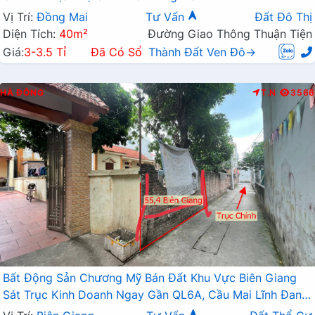
Vị Trí:
Đồng Mai
Tư Vấn
Đất Đô Thị
Diện Tích:
40m²
Đường Giao Thông Thuận Tiện
Giá:
3-3.5 Tỉ
Đã Có Sổ
Thành Đất Ven Đô→
HÀ ĐÔNG
T.N
3566
Bất Động Sản Chương Mỹ Bán Đất Khu Vực Biên Giang
Sát Trục Kinh Doanh Ngay Gần QL6A, Cầu Mai Lĩnh Đang
Mở Rộng