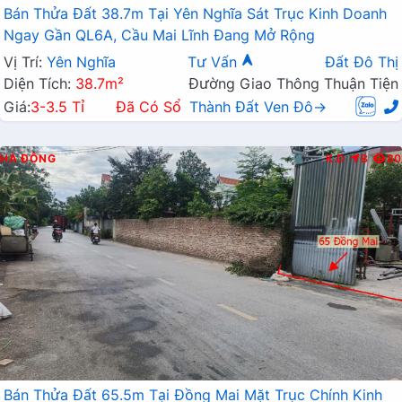
Bán Thửa Đất 38.7m Tại Yên Nghĩa Sát Trục Kinh Doanh
Ngay Gần QL6A, Cầu Mai Lĩnh Đang Mở Rộng
Vị Trí:
Yên Nghĩa
Tư Vấn
Đất Đô Thị
Diện Tích:
38.7m²
Đường Giao Thông Thuận Tiện
Giá:
3-3.5 Tỉ
Đã Có Sổ
Thành Đất Ven Đô→
HÀ ĐÔNG
K.D
B
80
Bán Thửa Đất 65.5m Tại Đồng Mai Mặt Trục Chính Kinh