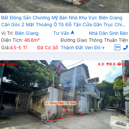
Bất Động Sản Chương Mỹ Bán Nhà Khu Vực Biên Giang
Căn Góc 2 Mặt Thoáng Ô Tô Đỗ Tận Cửa Gần Trục Chính
Kinh Doanh
Vị Trí:
Biên Giang
Tư Vấn
Nhà Dân Sinh Bán
Diện Tích:
46.6m²
Đường Giao Thông Thuận Tiện
Giá:
4.5-5 Tỉ
Đã Có Sổ
Thành Đất Ven Đô→
HÀ ĐÔNG
K.D
Đ.B
353