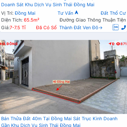
Doanh Sát Khu Dịch Vụ Sinh Thái Đồng Mai
Vị Trí:
Đồng Mai
Tư Vấn
Đất Thổ Cư
Diện Tích:
65.5m²
Đường Giao Thông Thuận Tiện
Giá:
7-7.5 Tỉ
Đã Có Sổ
Thành Đất Ven Đô→
HÀ ĐÔNG
Đ
871
Bán Thửa Đất 40m Tại Đồng Mai Sát Trục Kinh Doanh
Gần Khu Dịch Vụ Sinh Thái Đồng Mai