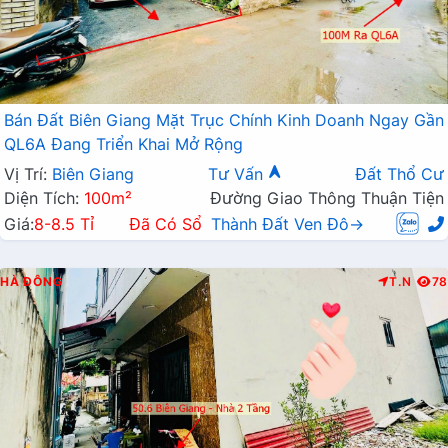
Bán Đất Biên Giang Mặt Trục Chính Kinh Doanh Ngay Gần
QL6A Đang Triển Khai Mở Rộng
Vị Trí:
Biên Giang
Tư Vấn
Đất Thổ Cư
Diện Tích:
100m²
Đường Giao Thông Thuận Tiện
Giá:
8-8.5 Tỉ
Đã Có Sổ
Thành Đất Ven Đô→
HÀ ĐÔNG
T.N
78