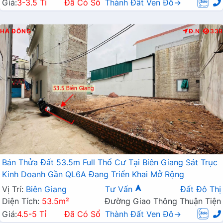
Giá:
3-3.5 Tỉ
Đã Có Sổ
Thành Đất Ven Đô→
HÀ ĐÔNG
Đ.N
339
Bán Thửa Đất 53.5m Full Thổ Cư Tại Biên Giang Sát Trục
Kinh Doanh Gần QL6A Đang Triển Khai Mở Rộng
Vị Trí:
Biên Giang
Tư Vấn
Đất Đô Thị
Diện Tích:
53.5m²
Đường Giao Thông Thuận Tiện
Giá:
4.5-5 Tỉ
Đã Có Sổ
Thành Đất Ven Đô→