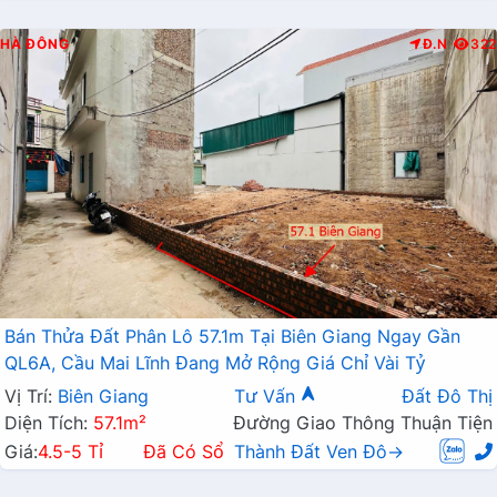
HÀ ĐÔNG
Đ.N
322
Bán Thửa Đất Phân Lô 57.1m Tại Biên Giang Ngay Gần
QL6A, Cầu Mai Lĩnh Đang Mở Rộng Giá Chỉ Vài Tỷ
Vị Trí:
Biên Giang
Tư Vấn
Đất Đô Thị
Diện Tích:
57.1m²
Đường Giao Thông Thuận Tiện
Giá:
4.5-5 Tỉ
Đã Có Sổ
Thành Đất Ven Đô→