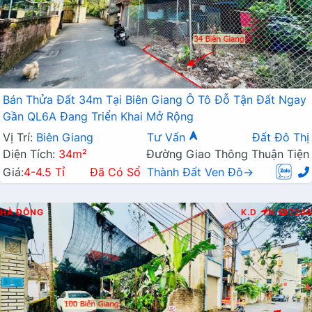
Bán Thửa Đất 34m Tại Biên Giang Ô Tô Đỗ Tận Đất Ngay
Gần QL6A Đang Triển Khai Mở Rộng
Vị Trí:
Biên Giang
Tư Vấn
Đất Đô Thị
Diện Tích:
34m²
Đường Giao Thông Thuận Tiện
Giá:
4-4.5 Tỉ
Đã Có Sổ
Thành Đất Ven Đô→
HÀ ĐÔNG
K.D
N
7244