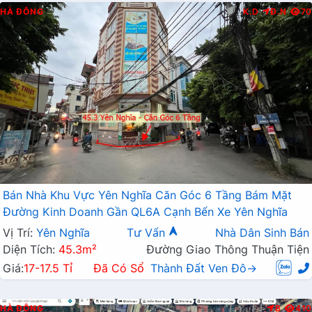
HÀ ĐÔNG
K.D
Đ.N
70
Bán Nhà Khu Vực Yên Nghĩa Căn Góc 6 Tầng Bám Mặt
Đường Kinh Doanh Gần QL6A Cạnh Bến Xe Yên Nghĩa
Vị Trí:
Yên Nghĩa
Tư Vấn
Nhà Dân Sinh Bán
Diện Tích:
45.3m²
Đường Giao Thông Thuận Tiện
Giá:
17-17.5 Tỉ
Đã Có Sổ
Thành Đất Ven Đô→
HÀ ĐÔNG
B
410