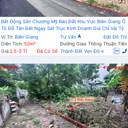
Bất Động Sản Chương Mỹ Bán Đất Khu Vực Biên Giang Ô
Tô Đỗ Tận Đất Ngay Sát Trục Kinh Doanh Giá Chỉ Vài Tỷ
Vị Trí:
Biên Giang
Tư Vấn
Đất Đô Thị
Diện Tích:
50m²
Đường Giao Thông Thuận Tiện
Giá:
2.5-3 Tỉ
Đã Có Sổ
Thành Đất Ven Đô→
HÀ ĐÔNG
T.N
4896