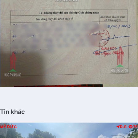
Tin khác
MỸ ĐỨC
Đ.B
75