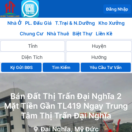
Đăng Nhập
Nhà Ở
PL. Đấu Giá
T.Trại & N.Dưỡng
Kho Xưởng
Chung Cư
Nhà Thuê
Biệt Thự
Liền Kề
Ký Gửi BĐS
Yêu Cầu Tư Vấn
Bán Đất Thị Trấn Đại Nghĩa 2
Mặt Tiền Gần TL419 Ngay Trung
Tâm Thị Trấn Đại Nghĩa
Đại Nghĩa, Mỹ Đức