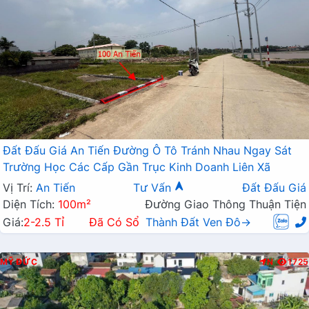
Đất Đấu Giá An Tiến Đường Ô Tô Tránh Nhau Ngay Sát
Trường Học Các Cấp Gần Trục Kinh Doanh Liên Xã
Vị Trí:
An Tiến
Tư Vấn
Đất Đấu Giá
Diện Tích:
100m²
Đường Giao Thông Thuận Tiện
Giá:
2-2.5 Tỉ
Đã Có Sổ
Thành Đất Ven Đô→
MỸ ĐỨC
N
1725