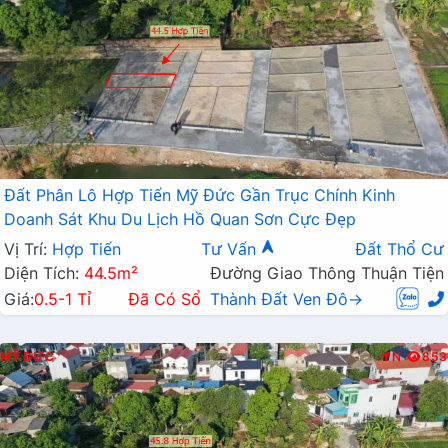
Đất Phân Lô Hợp Tiến Mỹ Đức Gần Trục Chính Kinh
Doanh Sát Khu Du Lịch Hồ Quan Sơn Cực Đẹp
Vị Trí:
Hợp Tiến
Tư Vấn
Đất Thổ Cư
Diện Tích:
44.5m²
Đường Giao Thông Thuận Tiện
Giá:
0.5-1 Tỉ
Đã Có Sổ
Thành Đất Ven Đô→
MỸ ĐỨC
N
853