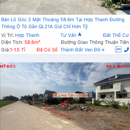
Bán Lô Góc 2 Mặt Thoáng 58.6m Tại Hợp Thanh Đường
Thông Ô Tô Gần QL21A Giá Chỉ Hơn Tỷ
Vị Trí:
Hợp Thanh
Tư Vấn
Đất Thổ Cư
Diện Tích:
58.6m²
Đường Giao Thông Thuận Tiện
Giá:
1-1.5 Tỉ
Đã Có Sổ
Thành Đất Ven Đô→
MỸ ĐỨC
Đ.B
2151