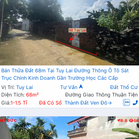
Bán Thửa Đất 68m Tại Tuy Lai Đường Thông Ô Tô Sát
Trục Chính Kinh Doanh Gần Trường Học Các Cấp
Vị Trí:
Tuy Lai
Tư Vấn
Đất Thổ Cư
Diện Tích:
68m²
Đường Giao Thông Thuận Tiện
Giá:
1-1.5 Tỉ
Đã Có Sổ
Thành Đất Ven Đô→
MỸ ĐỨC
Đ.B
66