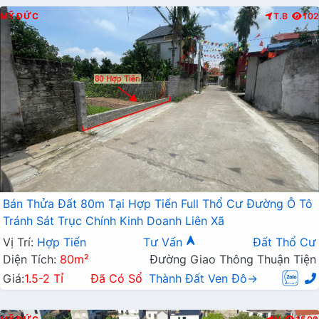
MỸ ĐỨC
T.B
102
Bán Thửa Đất 80m Tại Hợp Tiến Full Thổ Cư Đường Ô Tô
Tránh Sát Trục Chính Kinh Doanh Liên Xã
Vị Trí:
Hợp Tiến
Tư Vấn
Đất Thổ Cư
Diện Tích:
80m²
Đường Giao Thông Thuận Tiện
Giá:
1.5-2 Tỉ
Đã Có Sổ
Thành Đất Ven Đô→