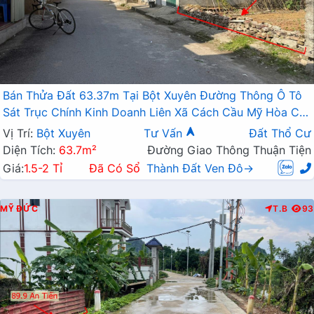
Bán Thửa Đất 63.37m Tại Bột Xuyên Đường Thông Ô Tô
Sát Trục Chính Kinh Doanh Liên Xã Cách Cầu Mỹ Hòa Chỉ
Vài Trăm Mét
Vị Trí:
Bột Xuyên
Tư Vấn
Đất Thổ Cư
Diện Tích:
63.7m²
Đường Giao Thông Thuận Tiện
Giá:
1.5-2 Tỉ
Đã Có Sổ
Thành Đất Ven Đô→
MỸ ĐỨC
T.B
93