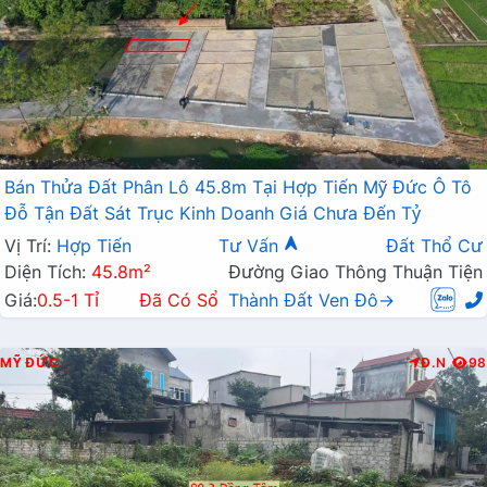
Bán Thửa Đất Phân Lô 45.8m Tại Hợp Tiến Mỹ Đức Ô Tô
Đỗ Tận Đất Sát Trục Kinh Doanh Giá Chưa Đến Tỷ
Vị Trí:
Hợp Tiến
Tư Vấn
Đất Thổ Cư
Diện Tích:
45.8m²
Đường Giao Thông Thuận Tiện
Giá:
0.5-1 Tỉ
Đã Có Sổ
Thành Đất Ven Đô→
MỸ ĐỨC
Đ.N
98