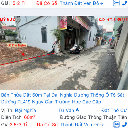
Giá:
1.5-2 Tỉ
Đã Có Sổ
Thành Đất Ven Đô→
MỸ ĐỨC
K.D
T.B
115
Bán Thửa Đất 60m Tại Đại Nghĩa Đường Thông Ô Tô Sát
Đường TL419 Ngay Gần Trường Học Các Cấp
Vị Trí:
Đại Nghĩa
Tư Vấn
Đất Thổ Cư
Diện Tích:
60m²
Đường Giao Thông Thuận Tiện
Giá:
2.5-3 Tỉ
Đã Có Sổ
Thành Đất Ven Đô→