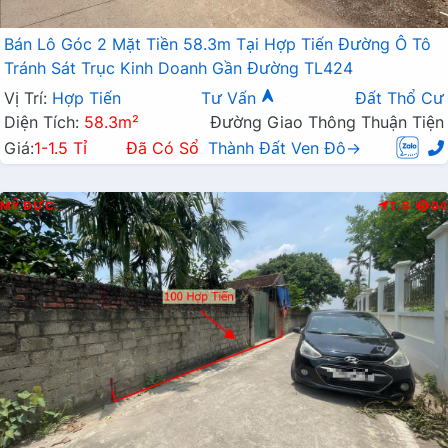
Bán Lô Góc 2 Mặt Tiền 58.3m Tại Hợp Tiến Đường Ô Tô
Tránh Sát Trục Kinh Doanh Gần Đường TL424
Vị Trí:
Hợp Tiến
Tư Vấn
Đất Thổ Cư
Diện Tích:
58.3m²
Đường Giao Thông Thuận Tiện
Giá:
1-1.5 Tỉ
Đã Có Sổ
Thành Đất Ven Đô→
MỸ ĐỨC
T.B
94