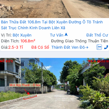
Bán Thửa Đất 106.8m Tại Bột Xuyên Đường Ô Tô Tránh
Sát Trục Chính Kinh Doanh Liên Xã
Vị Trí:
Bột Xuyên
Tư Vấn
Đất Thổ Cư
Diện Tích:
106.8m²
Đường Giao Thông Thuận Tiện
Giá:
2.5-3 Tỉ
Đã Có Sổ
Thành Đất Ven Đô→
MỸ ĐỨC
Đ.N
3019