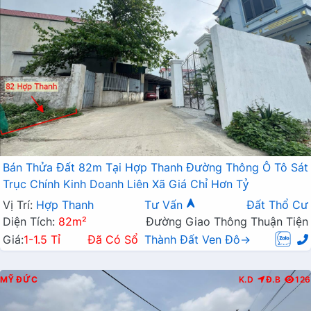
Bán Thửa Đất 82m Tại Hợp Thanh Đường Thông Ô Tô Sát
Trục Chính Kinh Doanh Liên Xã Giá Chỉ Hơn Tỷ
Vị Trí:
Hợp Thanh
Tư Vấn
Đất Thổ Cư
Diện Tích:
82m²
Đường Giao Thông Thuận Tiện
Giá:
1-1.5 Tỉ
Đã Có Sổ
Thành Đất Ven Đô→
MỸ ĐỨC
K.D
Đ.B
126