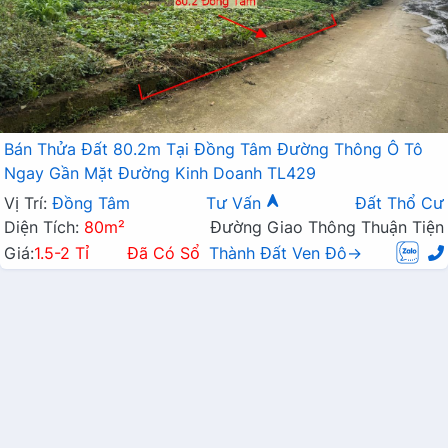
Bán Thửa Đất 80.2m Tại Đồng Tâm Đường Thông Ô Tô
Ngay Gần Mặt Đường Kinh Doanh TL429
Vị Trí:
Đồng Tâm
Tư Vấn
Đất Thổ Cư
Diện Tích:
80m²
Đường Giao Thông Thuận Tiện
Giá:
1.5-2 Tỉ
Đã Có Sổ
Thành Đất Ven Đô→