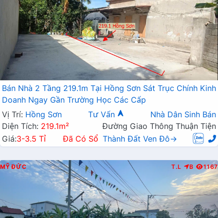
Bán Nhà 2 Tầng 219.1m Tại Hồng Sơn Sát Trục Chính Kinh
Doanh Ngay Gần Trường Học Các Cấp
Vị Trí:
Hồng Sơn
Tư Vấn
Nhà Dân Sinh Bán
Diện Tích:
219.1m²
Đường Giao Thông Thuận Tiện
Giá:
3-3.5 Tỉ
Đã Có Sổ
Thành Đất Ven Đô→
MỸ ĐỨC
T.L
B
1167