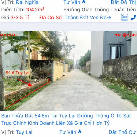
Vị Trí:
Đại Nghĩa
Tư Vấn
Đất Đô Thị
Diện Tích:
104.2m²
Đường Giao Thông Thuận Tiện
Giá:
3-3.5 Tỉ
Đã Có Sổ
Thành Đất Ven Đô→
MỸ ĐỨC
N
2249
Bán Thửa Đất 54.6m Tại Tuy Lai Đường Thông Ô Tô Sát
Trục Chính Kinh Doanh Liên Xã Giá Chỉ Hơn Tỷ
Vị Trí:
Tuy Lai
Tư Vấn
Đất Thổ Cư