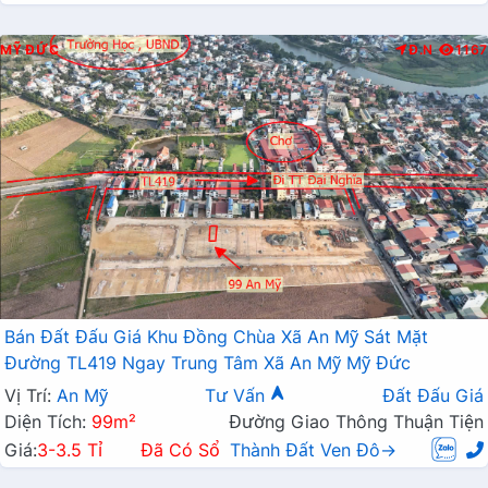
MỸ ĐỨC
Đ.N
1167
Bán Đất Đấu Giá Khu Đồng Chùa Xã An Mỹ Sát Mặt
Đường TL419 Ngay Trung Tâm Xã An Mỹ Mỹ Đức
Vị Trí:
An Mỹ
Tư Vấn
Đất Đấu Giá
Diện Tích:
99m²
Đường Giao Thông Thuận Tiện
Giá:
3-3.5 Tỉ
Đã Có Sổ
Thành Đất Ven Đô→