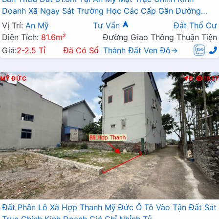
Doanh Xã Ngay Sát Trường Học Các Cấp Gần Đường
TL419
Vị Trí:
An Mỹ
Tư Vấn
Đất Thổ Cư
Diện Tích:
81.6m²
Đường Giao Thông Thuận Tiện
Giá:
2-2.5 Tỉ
Đã Có Sổ
Thành Đất Ven Đô→
MỸ ĐỨC
Đ
1557
Đất Phân Lô Xã Hợp Thanh Mỹ Đức Ô Tô Vào Tận Đất Sát
Trục Chính Kinh Doanh Giá Chỉ Nhỉnh Tỷ