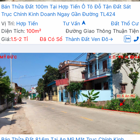
Bán Thửa Đất 100m Tại Hợp Tiến Ô Tô Đỗ Tận Đất Sát
Trục Chính Kinh Doanh Ngay Gần Đường TL424
Vị Trí:
Hợp Tiến
Tư Vấn
Đất Thổ Cư
Diện Tích:
100m²
Đường Giao Thông Thuận Tiện
Giá:
1.5-2 Tỉ
Đã Có Sổ
Thành Đất Ven Đô→
MỸ ĐỨC
K.D
Đ.N
94
Bán Thửa Đất 81.6m Tại An Mỹ Mặt Trục Chính Kinh