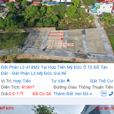
MỸ ĐỨC
N
1509
Đất Phân Lô 41.9M2 Tại Hợp Tiến Mỹ Đức Ô Tô Đỗ Tận
Đất - Đất Phân Lô Mỹ Đức Giá Rẻ
Vị Trí:
Hợp Tiến
Tư Vấn
Đất Thổ Cư
Diện Tích:
41.9m²
Đường Giao Thông Thuận Tiện
Giá:
0.5-1 Tỉ
Đã Có Sổ
Thành Đất Ven Đô→
MỸ ĐỨC
Đ.B
124