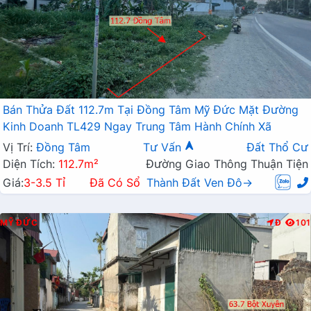
Bán Thửa Đất 112.7m Tại Đồng Tâm Mỹ Đức Mặt Đường
Kinh Doanh TL429 Ngay Trung Tâm Hành Chính Xã
Vị Trí:
Đồng Tâm
Tư Vấn
Đất Thổ Cư
Diện Tích:
112.7m²
Đường Giao Thông Thuận Tiện
Giá:
3-3.5 Tỉ
Đã Có Sổ
Thành Đất Ven Đô→
MỸ ĐỨC
Đ
101