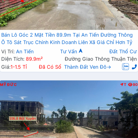
Bán Lô Góc 2 Mặt Tiền 89.9m Tại An Tiến Đường Thông
Ô Tô Sát Trục Chính Kinh Doanh Liên Xã Giá Chỉ Hơn Tỷ
Vị Trí:
An Tiến
Tư Vấn
Đất Thổ Cư
Diện Tích:
89.9m²
Đường Giao Thông Thuận Tiện
Giá:
1-1.5 Tỉ
Đã Có Sổ
Thành Đất Ven Đô→
MỸ ĐỨC
T
90