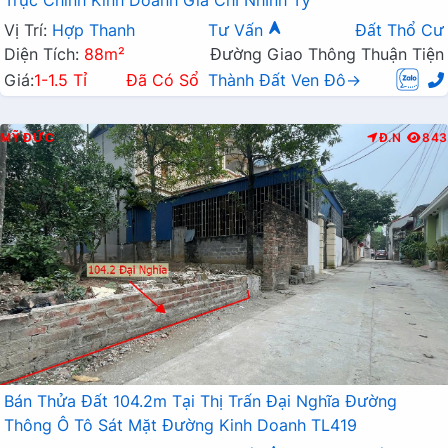
Vị Trí:
Hợp Thanh
Tư Vấn
Đất Thổ Cư
Diện Tích:
88m²
Đường Giao Thông Thuận Tiện
Giá:
1-1.5 Tỉ
Đã Có Sổ
Thành Đất Ven Đô→
MỸ ĐỨC
Đ.N
843
Bán Thửa Đất 104.2m Tại Thị Trấn Đại Nghĩa Đường
Thông Ô Tô Sát Mặt Đường Kinh Doanh TL419