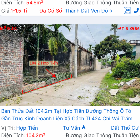
Diện Tích:
54.6m²
Đường Giao Thông Thuận Tiện
Giá:
1-1.5 Tỉ
Đã Có Sổ
Thành Đất Ven Đô→
MỸ ĐỨC
T.B
86
Bán Thửa Đất 104.2m Tại Hợp Tiến Đường Thông Ô Tô
Gần Trục Kinh Doanh Liên Xã Cách TL424 Chỉ Vài Trăm
Mét
Vị Trí:
Hợp Tiến
Tư Vấn
Đất Thổ Cư
Diện Tích:
104.2m²
Đường Giao Thông Thuận Tiện