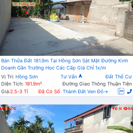
Bán Thửa Đất 181.9m Tại Hồng Sơn Sát Mặt Đường Kinh
Doanh Gần Trường Học Các Cấp Giá Chỉ 1x/m
Vị Trí:
Hồng Sơn
Tư Vấn
Đất Thổ Cư
Diện Tích:
181.9m²
Đường Giao Thông Thuận Tiện
Giá:
2.5-3 Tỉ
Đã Có Sổ
Thành Đất Ven Đô→
MỸ ĐỨC
Đ.N
64