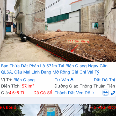
Bán Thửa Đất Phân Lô 57.1m Tại Biên Giang Ngay Gần
QL6A, Cầu Mai Lĩnh Đang Mở Rộng Giá Chỉ Vài Tỷ
Vị Trí:
Biên Giang
Tư Vấn
Đất Đô Thị
Diện Tích:
57.1m²
Đường Giao Thông Thuận Tiện
Giá:
4.5-5 Tỉ
Đã Có Sổ
Thành Đất Ven Đô→
HÀ ĐÔNG
K.D
Đ.N
70