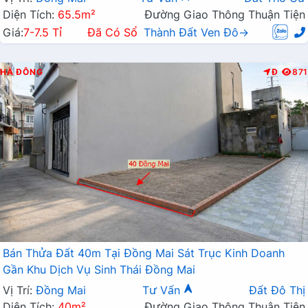
Diện Tích:
65.5m²
Đường Giao Thông Thuận Tiện
Giá:
7-7.5 Tỉ
Đã Có Sổ
Thành Đất Ven Đô→
HÀ ĐÔNG
Đ
871
Bán Thửa Đất 40m Tại Đồng Mai Sát Trục Kinh Doanh
Gần Khu Dịch Vụ Sinh Thái Đồng Mai
Vị Trí:
Đồng Mai
Tư Vấn
Đất Đô Thị
Diện Tích:
40m²
Đường Giao Thông Thuận Tiện