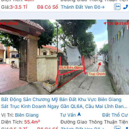
Giá:
3-3.5 Tỉ
Đã Có Sổ
Thành Đất Ven Đô→
HÀ ĐÔNG
T.N
3566
Bất Động Sản Chương Mỹ Bán Đất Khu Vực Biên Giang
Sát Trục Kinh Doanh Ngay Gần QL6A, Cầu Mai Lĩnh Đang
Mở Rộng
Vị Trí:
Biên Giang
Tư Vấn
Đất Thổ Cư
Diện Tích:
55.4m²
Đường Giao Thông Thuận Tiện