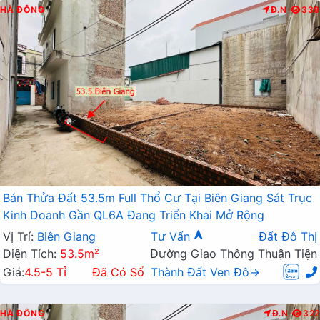
HÀ ĐÔNG
Đ.N
339
Bán Thửa Đất 53.5m Full Thổ Cư Tại Biên Giang Sát Trục
Kinh Doanh Gần QL6A Đang Triển Khai Mở Rộng
Vị Trí:
Biên Giang
Tư Vấn
Đất Đô Thị
Diện Tích:
53.5m²
Đường Giao Thông Thuận Tiện
Giá:
4.5-5 Tỉ
Đã Có Sổ
Thành Đất Ven Đô→
HÀ ĐÔNG
Đ.N
322