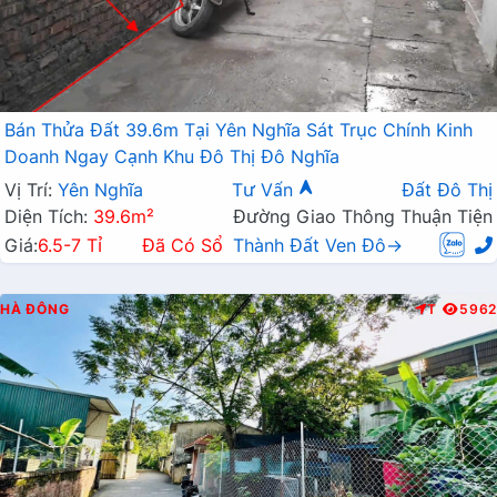
Bán Thửa Đất 39.6m Tại Yên Nghĩa Sát Trục Chính Kinh
Doanh Ngay Cạnh Khu Đô Thị Đô Nghĩa
Vị Trí:
Yên Nghĩa
Tư Vấn
Đất Đô Thị
Diện Tích:
39.6m²
Đường Giao Thông Thuận Tiện
Giá:
6.5-7 Tỉ
Đã Có Sổ
Thành Đất Ven Đô→
HÀ ĐÔNG
T
5962