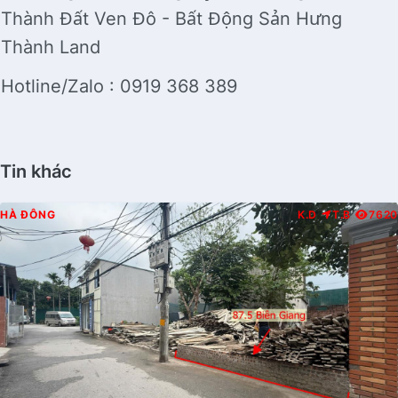
Thành Đất Ven Đô - Bất Động Sản Hưng
Thành Land
Hotline/Zalo : 0919 368 389
Tin khác
HÀ ĐÔNG
K.D
T.B
7620