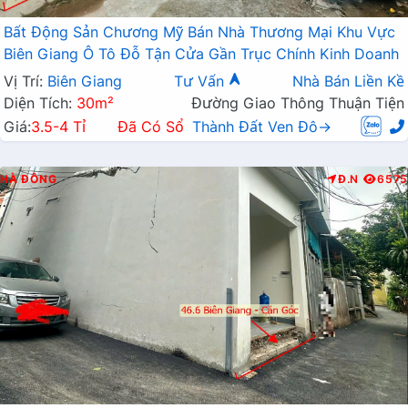
Bất Động Sản Chương Mỹ Bán Nhà Thương Mại Khu Vực
Biên Giang Ô Tô Đỗ Tận Cửa Gần Trục Chính Kinh Doanh
Vị Trí:
Biên Giang
Tư Vấn
Nhà Bán Liền Kề
Diện Tích:
30m²
Đường Giao Thông Thuận Tiện
Giá:
3.5-4 Tỉ
Đã Có Sổ
Thành Đất Ven Đô→
HÀ ĐÔNG
Đ.N
6575