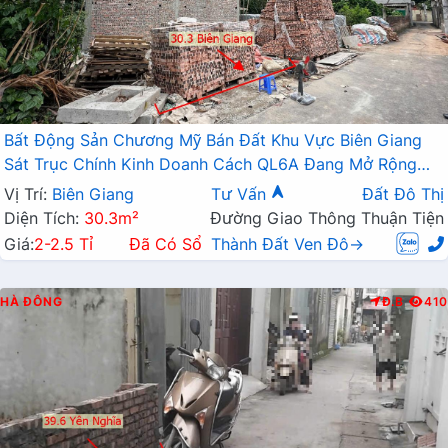
Bất Động Sản Chương Mỹ Bán Đất Khu Vực Biên Giang
Sát Trục Chính Kinh Doanh Cách QL6A Đang Mở Rộng
Chỉ Vài Trăm Mét
Vị Trí:
Biên Giang
Tư Vấn
Đất Đô Thị
Diện Tích:
30.3m²
Đường Giao Thông Thuận Tiện
Giá:
2-2.5 Tỉ
Đã Có Sổ
Thành Đất Ven Đô→
HÀ ĐÔNG
Đ.B
410