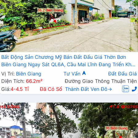
Bất Động Sản Chương Mỹ Bán Đất Đấu Giá Thờn Bơn
Biên Giang Ngay Sát QL6A, Cầu Mai Lĩnh Đang Triển Khai
Mở Rộng
Vị Trí:
Biên Giang
Tư Vấn
Đất Đấu Giá
Diện Tích:
66.2m²
Đường Giao Thông Thuận Tiện
Giá:
4-4.5 Tỉ
Đã Có Sổ
Thành Đất Ven Đô→
HÀ ĐÔNG
T.B
10705