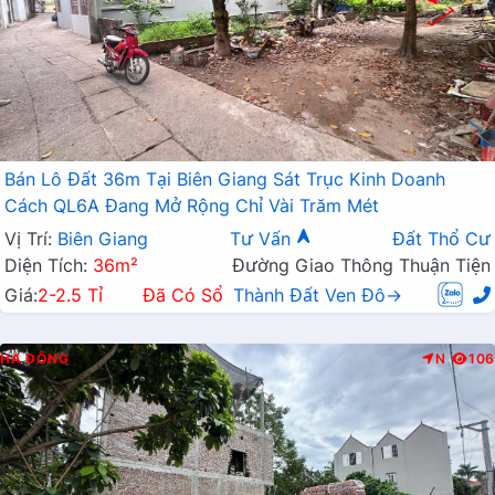
Bán Lô Đất 36m Tại Biên Giang Sát Trục Kinh Doanh
Cách QL6A Đang Mở Rộng Chỉ Vài Trăm Mét
Vị Trí:
Biên Giang
Tư Vấn
Đất Thổ Cư
Diện Tích:
36m²
Đường Giao Thông Thuận Tiện
Giá:
2-2.5 Tỉ
Đã Có Sổ
Thành Đất Ven Đô→
HÀ ĐÔNG
N
106