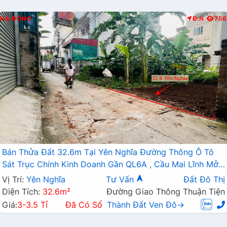
HÀ ĐÔNG
Đ.N
756
Bán Thửa Đất 32.6m Tại Yên Nghĩa Đường Thông Ô Tô
Sát Trục Chính Kinh Doanh Gần QL6A , Cầu Mai Lĩnh Mở
Rộng
Vị Trí:
Yên Nghĩa
Tư Vấn
Đất Đô Thị
Diện Tích:
32.6m²
Đường Giao Thông Thuận Tiện
Giá:
3-3.5 Tỉ
Đã Có Sổ
Thành Đất Ven Đô→