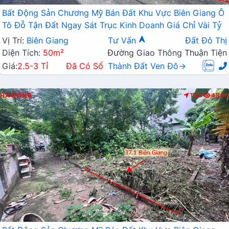
Bất Động Sản Chương Mỹ Bán Đất Khu Vực Biên Giang Ô
Tô Đỗ Tận Đất Ngay Sát Trục Kinh Doanh Giá Chỉ Vài Tỷ
Vị Trí:
Biên Giang
Tư Vấn
Đất Đô Thị
Diện Tích:
50m²
Đường Giao Thông Thuận Tiện
Giá:
2.5-3 Tỉ
Đã Có Sổ
Thành Đất Ven Đô→
HÀ ĐÔNG
T.N
4896