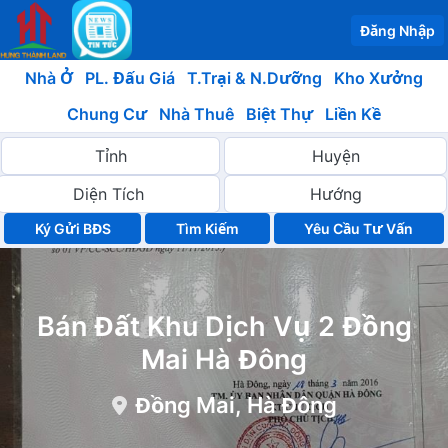
Đăng Nhập
Nhà Ở
PL. Đấu Giá
T.Trại & N.Dưỡng
Kho Xưởng
Chung Cư
Nhà Thuê
Biệt Thự
Liền Kề
Ký Gửi BĐS
Yêu Cầu Tư Vấn
Bán Đất Khu Dịch Vụ 2 Đồng
Mai Hà Đông
Đồng Mai, Hà Đông