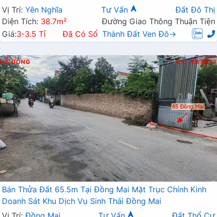
Vị Trí:
Yên Nghĩa
Tư Vấn
Đất Đô Thị
Diện Tích:
38.7m²
Đường Giao Thông Thuận Tiện
Giá:
3-3.5 Tỉ
Đã Có Sổ
Thành Đất Ven Đô→
HÀ ĐÔNG
K.D
B
78
Bán Thửa Đất 65.5m Tại Đồng Mai Mặt Trục Chính Kinh
Doanh Sát Khu Dịch Vụ Sinh Thái Đồng Mai
Vị Trí:
Đồng Mai
Tư Vấn
Đất Thổ Cư