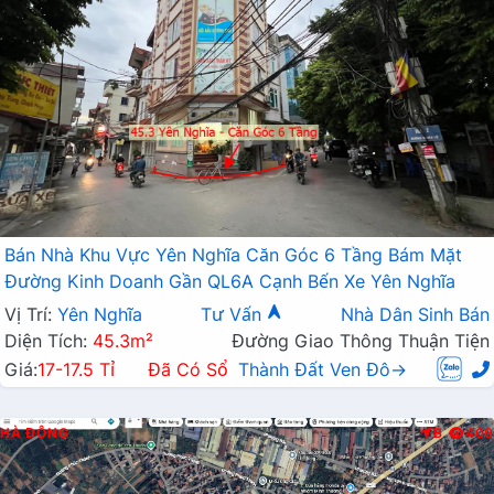
Bán Nhà Khu Vực Yên Nghĩa Căn Góc 6 Tầng Bám Mặt
Đường Kinh Doanh Gần QL6A Cạnh Bến Xe Yên Nghĩa
Vị Trí:
Yên Nghĩa
Tư Vấn
Nhà Dân Sinh Bán
Diện Tích:
45.3m²
Đường Giao Thông Thuận Tiện
Giá:
17-17.5 Tỉ
Đã Có Sổ
Thành Đất Ven Đô→
HÀ ĐÔNG
B
409