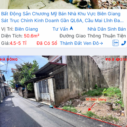
Bất Động Sản Chương Mỹ Bán Nhà Khu Vực Biên Giang
Sát Trục Chính Kinh Doanh Gần QL6A, Cầu Mai Lĩnh Đang
Mở Rộng
Vị Trí:
Biên Giang
Tư Vấn
Nhà Dân Sinh Bán
Diện Tích:
50.6m²
Đường Giao Thông Thuận Tiện
Giá:
4.5-5 Tỉ
Đã Có Sổ
Thành Đất Ven Đô→
HÀ ĐÔNG
Đ.B
314