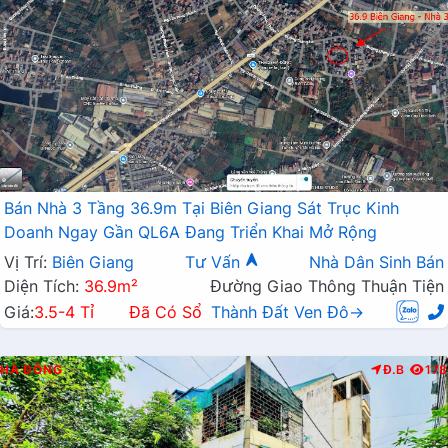
Bán Nhà 3 Tầng 36.9m Tại Biên Giang Sát Trục Kinh
Doanh Ngay Gần QL6A Đang Triển Khai Mở Rộng
Vị Trí:
Biên Giang
Tư Vấn
Nhà Dân Sinh Bán
Diện Tích:
36.9m²
Đường Giao Thông Thuận Tiện
Giá:
3.5-4 Tỉ
Đã Có Sổ
Thành Đất Ven Đô→
HÀ ĐÔNG
Đ.B
178