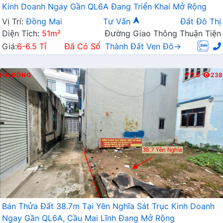
Kinh Doanh Ngay Gần QL6A Đang Triển Khai Mở Rộng
Vị Trí:
Đồng Mai
Tư Vấn
Đất Đô Thị
Diện Tích:
51m²
Đường Giao Thông Thuận Tiện
Giá:
6-6.5 Tỉ
Đã Có Sổ
Thành Đất Ven Đô→
HÀ ĐÔNG
T.B
238
Bán Thửa Đất 38.7m Tại Yên Nghĩa Sát Trục Kinh Doanh
Ngay Gần QL6A, Cầu Mai Lĩnh Đang Mở Rộng