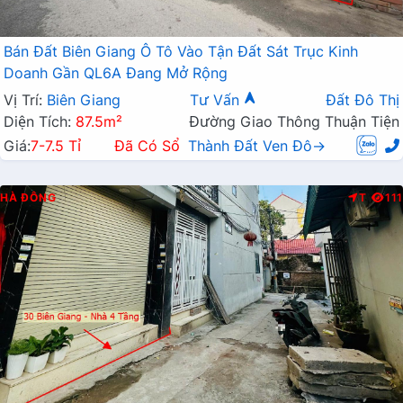
Bán Đất Biên Giang Ô Tô Vào Tận Đất Sát Trục Kinh
Doanh Gần QL6A Đang Mở Rộng
Vị Trí:
Biên Giang
Tư Vấn
Đất Đô Thị
Diện Tích:
87.5m²
Đường Giao Thông Thuận Tiện
Giá:
7-7.5 Tỉ
Đã Có Sổ
Thành Đất Ven Đô→
HÀ ĐÔNG
T
111