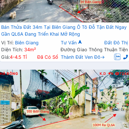
Bán Thửa Đất 34m Tại Biên Giang Ô Tô Đỗ Tận Đất Ngay
Gần QL6A Đang Triển Khai Mở Rộng
Vị Trí:
Biên Giang
Tư Vấn
Đất Đô Thị
Diện Tích:
34m²
Đường Giao Thông Thuận Tiện
Giá:
4-4.5 Tỉ
Đã Có Sổ
Thành Đất Ven Đô→
HÀ ĐÔNG
K.D
N
7244