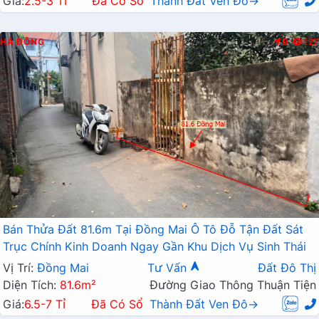
Giá:
2.5-3 Tỉ
Đã Có Sổ
Thành Đất Ven Đô→
HÀ ĐÔNG
Đ
127
Bán Thửa Đất 81.6m Tại Đồng Mai Ô Tô Đỗ Tận Đất Sát
Trục Chính Kinh Doanh Ngay Gần Khu Dịch Vụ Sinh Thái
Vị Trí:
Đồng Mai
Tư Vấn
Đất Đô Thị
Diện Tích:
81.6m²
Đường Giao Thông Thuận Tiện
Giá:
6.5-7 Tỉ
Đã Có Sổ
Thành Đất Ven Đô→