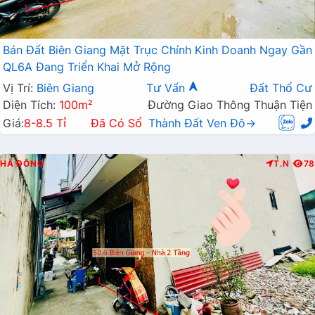
Bán Đất Biên Giang Mặt Trục Chính Kinh Doanh Ngay Gần
QL6A Đang Triển Khai Mở Rộng
Vị Trí:
Biên Giang
Tư Vấn
Đất Thổ Cư
Diện Tích:
100m²
Đường Giao Thông Thuận Tiện
Giá:
8-8.5 Tỉ
Đã Có Sổ
Thành Đất Ven Đô→
HÀ ĐÔNG
T.N
78