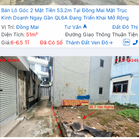
Bán Lô Góc 2 Mặt Tiền 53.2m Tại Đồng Mai Mặt Trục
Kinh Doanh Ngay Gần QL6A Đang Triển Khai Mở Rộng
Vị Trí:
Đồng Mai
Tư Vấn
Đất Đô Thị
Diện Tích:
51m²
Đường Giao Thông Thuận Tiện
Giá:
6-6.5 Tỉ
Đã Có Sổ
Thành Đất Ven Đô→
HÀ ĐÔNG
T.B
245