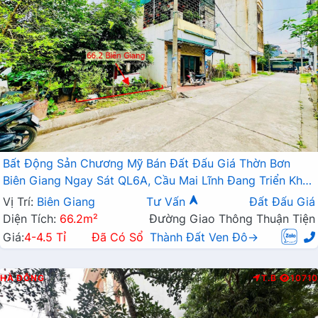
Bất Động Sản Chương Mỹ Bán Đất Đấu Giá Thờn Bơn
Biên Giang Ngay Sát QL6A, Cầu Mai Lĩnh Đang Triển Khai
Mở Rộng
Vị Trí:
Biên Giang
Tư Vấn
Đất Đấu Giá
Diện Tích:
66.2m²
Đường Giao Thông Thuận Tiện
Giá:
4-4.5 Tỉ
Đã Có Sổ
Thành Đất Ven Đô→
HÀ ĐÔNG
T.B
10710