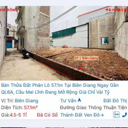
HÀ ĐÔNG
Đ.N
323
Bán Thửa Đất Phân Lô 57.1m Tại Biên Giang Ngay Gần
QL6A, Cầu Mai Lĩnh Đang Mở Rộng Giá Chỉ Vài Tỷ
Vị Trí:
Biên Giang
Tư Vấn
Đất Đô Thị
Diện Tích:
57.1m²
Đường Giao Thông Thuận Tiện
Giá:
4.5-5 Tỉ
Đã Có Sổ
Thành Đất Ven Đô→