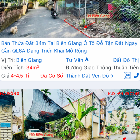
Bán Thửa Đất 34m Tại Biên Giang Ô Tô Đỗ Tận Đất Ngay
Gần QL6A Đang Triển Khai Mở Rộng
Vị Trí:
Biên Giang
Tư Vấn
Đất Đô Thị
Diện Tích:
34m²
Đường Giao Thông Thuận Tiện
Giá:
4-4.5 Tỉ
Đã Có Sổ
Thành Đất Ven Đô→
HÀ ĐÔNG
K.D
N
7245