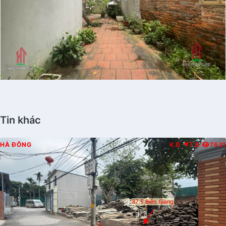
Tin khác
HÀ ĐÔNG
K.D
T.B
7631