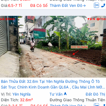
Giá:
6.5-7 Tỉ
Đã Có Sổ
Thành Đất Ven Đô→
HÀ ĐÔNG
Đ.N
756
Bán Thửa Đất 32.6m Tại Yên Nghĩa Đường Thông Ô Tô
Sát Trục Chính Kinh Doanh Gần QL6A , Cầu Mai Lĩnh Mở
Rộng
Vị Trí:
Yên Nghĩa
Tư Vấn
Đất Đô Thị
Diện Tích:
32.6m²
Đường Giao Thông Thuận Tiện