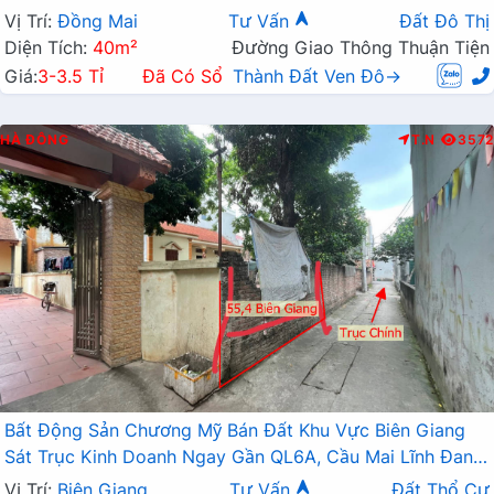
Vị Trí:
Đồng Mai
Tư Vấn
Đất Đô Thị
Diện Tích:
40m²
Đường Giao Thông Thuận Tiện
Giá:
3-3.5 Tỉ
Đã Có Sổ
Thành Đất Ven Đô→
HÀ ĐÔNG
T.N
3572
Bất Động Sản Chương Mỹ Bán Đất Khu Vực Biên Giang
Sát Trục Kinh Doanh Ngay Gần QL6A, Cầu Mai Lĩnh Đang
Mở Rộng
Vị Trí:
Biên Giang
Tư Vấn
Đất Thổ Cư