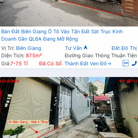
Bán Đất Biên Giang Ô Tô Vào Tận Đất Sát Trục Kinh
Doanh Gần QL6A Đang Mở Rộng
Vị Trí:
Biên Giang
Tư Vấn
Đất Đô Thị
Diện Tích:
87.5m²
Đường Giao Thông Thuận Tiện
Giá:
7-7.5 Tỉ
Đã Có Sổ
Thành Đất Ven Đô→
HÀ ĐÔNG
T
113