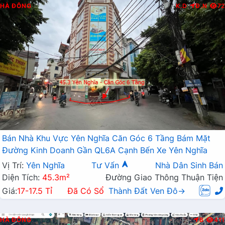
HÀ ĐÔNG
K.D
Đ.N
72
Bán Nhà Khu Vực Yên Nghĩa Căn Góc 6 Tầng Bám Mặt
Đường Kinh Doanh Gần QL6A Cạnh Bến Xe Yên Nghĩa
Vị Trí:
Yên Nghĩa
Tư Vấn
Nhà Dân Sinh Bán
Diện Tích:
45.3m²
Đường Giao Thông Thuận Tiện
Giá:
17-17.5 Tỉ
Đã Có Sổ
Thành Đất Ven Đô→
HÀ ĐÔNG
B
411