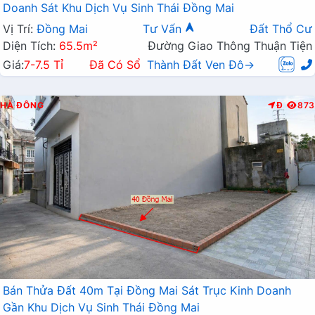
Doanh Sát Khu Dịch Vụ Sinh Thái Đồng Mai
Vị Trí:
Đồng Mai
Tư Vấn
Đất Thổ Cư
Diện Tích:
65.5m²
Đường Giao Thông Thuận Tiện
Giá:
7-7.5 Tỉ
Đã Có Sổ
Thành Đất Ven Đô→
HÀ ĐÔNG
Đ
873
Bán Thửa Đất 40m Tại Đồng Mai Sát Trục Kinh Doanh
Gần Khu Dịch Vụ Sinh Thái Đồng Mai