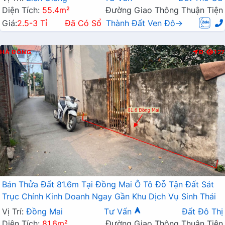
Diện Tích:
55.4m²
Đường Giao Thông Thuận Tiện
Giá:
2.5-3 Tỉ
Đã Có Sổ
Thành Đất Ven Đô→
HÀ ĐÔNG
Đ
127
Bán Thửa Đất 81.6m Tại Đồng Mai Ô Tô Đỗ Tận Đất Sát
Trục Chính Kinh Doanh Ngay Gần Khu Dịch Vụ Sinh Thái
Vị Trí:
Đồng Mai
Tư Vấn
Đất Đô Thị
Diện Tích:
81.6m²
Đường Giao Thông Thuận Tiện