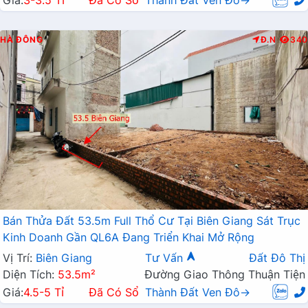
Giá:
3-3.5 Tỉ
Đã Có Sổ
Thành Đất Ven Đô→
HÀ ĐÔNG
Đ.N
340
Bán Thửa Đất 53.5m Full Thổ Cư Tại Biên Giang Sát Trục
Kinh Doanh Gần QL6A Đang Triển Khai Mở Rộng
Vị Trí:
Biên Giang
Tư Vấn
Đất Đô Thị
Diện Tích:
53.5m²
Đường Giao Thông Thuận Tiện
Giá:
4.5-5 Tỉ
Đã Có Sổ
Thành Đất Ven Đô→