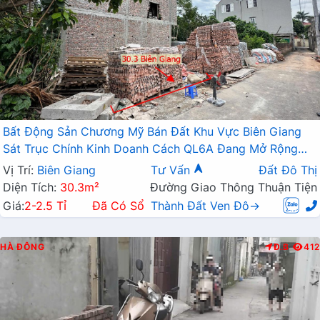
Bất Động Sản Chương Mỹ Bán Đất Khu Vực Biên Giang
Sát Trục Chính Kinh Doanh Cách QL6A Đang Mở Rộng
Chỉ Vài Trăm Mét
Vị Trí:
Biên Giang
Tư Vấn
Đất Đô Thị
Diện Tích:
30.3m²
Đường Giao Thông Thuận Tiện
Giá:
2-2.5 Tỉ
Đã Có Sổ
Thành Đất Ven Đô→
HÀ ĐÔNG
Đ.B
412