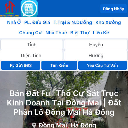
Đăng Nhập
Nhà Ở
PL. Đấu Giá
T.Trại & N.Dưỡng
Kho Xưởng
Chung Cư
Nhà Thuê
Biệt Thự
Liền Kề
Ký Gửi BĐS
Yêu Cầu Tư Vấn
Bán Đất Full Thổ Cư Sát Trục
Kinh Doanh Tại Đồng Mai | Đất
Phân Lô Đồng Mai Hà Đông
Đồng Mai, Hà Đông