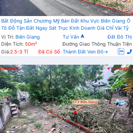
Bất Động Sản Chương Mỹ Bán Đất Khu Vực Biên Giang Ô
Tô Đỗ Tận Đất Ngay Sát Trục Kinh Doanh Giá Chỉ Vài Tỷ
Vị Trí:
Biên Giang
Tư Vấn
Đất Đô Thị
Diện Tích:
50m²
Đường Giao Thông Thuận Tiện
Giá:
2.5-3 Tỉ
Đã Có Sổ
Thành Đất Ven Đô→
HÀ ĐÔNG
T.N
4897