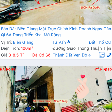
Bán Đất Biên Giang Mặt Trục Chính Kinh Doanh Ngay Gần
QL6A Đang Triển Khai Mở Rộng
Vị Trí:
Biên Giang
Tư Vấn
Đất Thổ Cư
Diện Tích:
100m²
Đường Giao Thông Thuận Tiện
Giá:
8-8.5 Tỉ
Đã Có Sổ
Thành Đất Ven Đô→
HÀ ĐÔNG
T.N
80