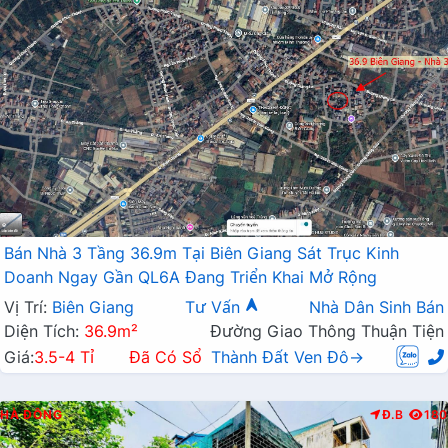
Bán Nhà 3 Tầng 36.9m Tại Biên Giang Sát Trục Kinh
Doanh Ngay Gần QL6A Đang Triển Khai Mở Rộng
Vị Trí:
Biên Giang
Tư Vấn
Nhà Dân Sinh Bán
Diện Tích:
36.9m²
Đường Giao Thông Thuận Tiện
Giá:
3.5-4 Tỉ
Đã Có Sổ
Thành Đất Ven Đô→
HÀ ĐÔNG
Đ.B
180