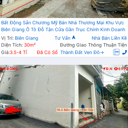
Bất Động Sản Chương Mỹ Bán Nhà Thương Mại Khu Vực
Biên Giang Ô Tô Đỗ Tận Cửa Gần Trục Chính Kinh Doanh
Vị Trí:
Biên Giang
Tư Vấn
Nhà Bán Liền Kề
Diện Tích:
30m²
Đường Giao Thông Thuận Tiện
Giá:
3.5-4 Tỉ
Đã Có Sổ
Thành Đất Ven Đô→
HÀ ĐÔNG
Đ.N
6579