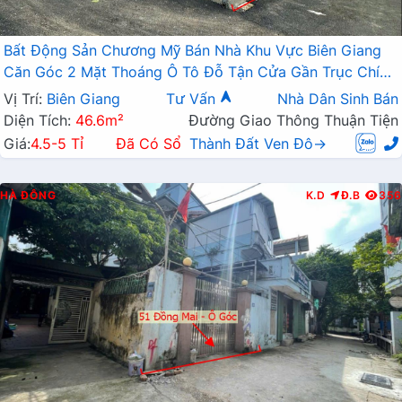
Bất Động Sản Chương Mỹ Bán Nhà Khu Vực Biên Giang
Căn Góc 2 Mặt Thoáng Ô Tô Đỗ Tận Cửa Gần Trục Chính
Kinh Doanh
Vị Trí:
Biên Giang
Tư Vấn
Nhà Dân Sinh Bán
Diện Tích:
46.6m²
Đường Giao Thông Thuận Tiện
Giá:
4.5-5 Tỉ
Đã Có Sổ
Thành Đất Ven Đô→
HÀ ĐÔNG
K.D
Đ.B
356