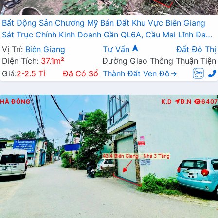
Bất Động Sản Chương Mỹ Bán Đất Khu Vực Biên Giang
Sát Trục Chính Kinh Doanh Gần QL6A, Cầu Mai Lĩnh Đang
Mở Rộng
Vị Trí:
Biên Giang
Tư Vấn
Đất Đô Thị
Diện Tích:
37.1m²
Đường Giao Thông Thuận Tiện
Giá:
2-2.5 Tỉ
Đã Có Sổ
Thành Đất Ven Đô→
HÀ ĐÔNG
K.D
Đ.N
6407