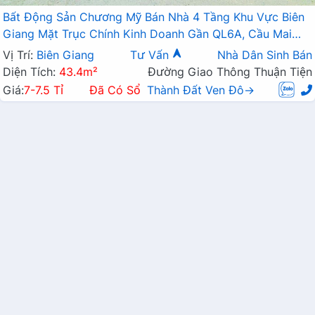
Bất Động Sản Chương Mỹ Bán Nhà 4 Tầng Khu Vực Biên
Giang Mặt Trục Chính Kinh Doanh Gần QL6A, Cầu Mai
Lĩnh Đang Mở Rộng
Vị Trí:
Biên Giang
Tư Vấn
Nhà Dân Sinh Bán
Diện Tích:
43.4m²
Đường Giao Thông Thuận Tiện
Giá:
7-7.5 Tỉ
Đã Có Sổ
Thành Đất Ven Đô→