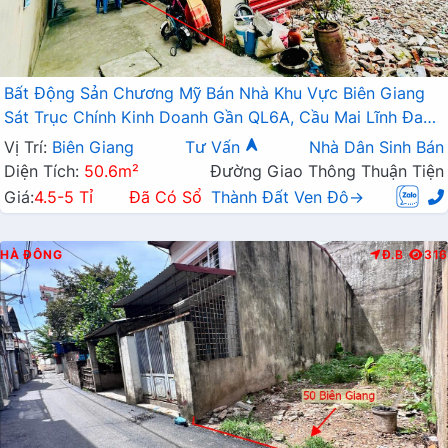
Bất Động Sản Chương Mỹ Bán Nhà Khu Vực Biên Giang
Sát Trục Chính Kinh Doanh Gần QL6A, Cầu Mai Lĩnh Đang
Mở Rộng
Vị Trí:
Biên Giang
Tư Vấn
Nhà Dân Sinh Bán
Diện Tích:
50.6m²
Đường Giao Thông Thuận Tiện
Giá:
4.5-5 Tỉ
Đã Có Sổ
Thành Đất Ven Đô→
HÀ ĐÔNG
Đ.B
316