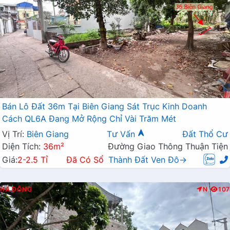
Bán Lô Đất 36m Tại Biên Giang Sát Trục Kinh Doanh
Cách QL6A Đang Mở Rộng Chỉ Vài Trăm Mét
Vị Trí:
Biên Giang
Tư Vấn
Đất Thổ Cư
Diện Tích:
36m²
Đường Giao Thông Thuận Tiện
Giá:
2-2.5 Tỉ
Đã Có Sổ
Thành Đất Ven Đô→
HÀ ĐÔNG
N
107