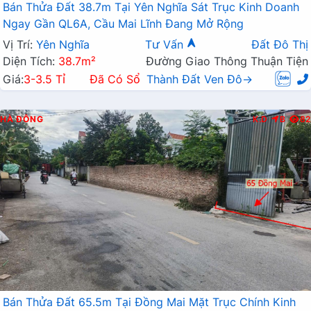
Bán Thửa Đất 38.7m Tại Yên Nghĩa Sát Trục Kinh Doanh
Ngay Gần QL6A, Cầu Mai Lĩnh Đang Mở Rộng
Vị Trí:
Yên Nghĩa
Tư Vấn
Đất Đô Thị
Diện Tích:
38.7m²
Đường Giao Thông Thuận Tiện
Giá:
3-3.5 Tỉ
Đã Có Sổ
Thành Đất Ven Đô→
HÀ ĐÔNG
K.D
B
82
Bán Thửa Đất 65.5m Tại Đồng Mai Mặt Trục Chính Kinh