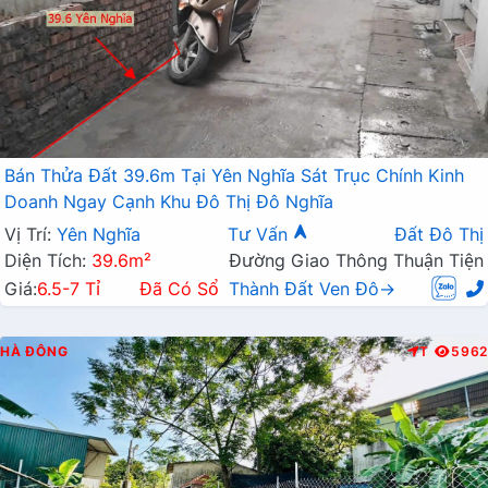
Bán Thửa Đất 39.6m Tại Yên Nghĩa Sát Trục Chính Kinh
Doanh Ngay Cạnh Khu Đô Thị Đô Nghĩa
Vị Trí:
Yên Nghĩa
Tư Vấn
Đất Đô Thị
Diện Tích:
39.6m²
Đường Giao Thông Thuận Tiện
Giá:
6.5-7 Tỉ
Đã Có Sổ
Thành Đất Ven Đô→
HÀ ĐÔNG
T
5962