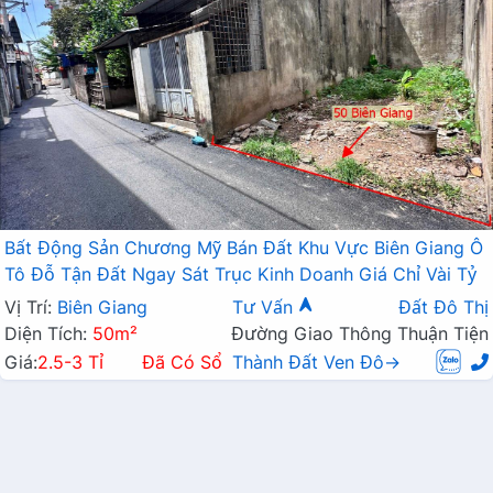
Bất Động Sản Chương Mỹ Bán Đất Khu Vực Biên Giang Ô
Tô Đỗ Tận Đất Ngay Sát Trục Kinh Doanh Giá Chỉ Vài Tỷ
Vị Trí:
Biên Giang
Tư Vấn
Đất Đô Thị
Diện Tích:
50m²
Đường Giao Thông Thuận Tiện
Giá:
2.5-3 Tỉ
Đã Có Sổ
Thành Đất Ven Đô→