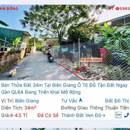
HÀ ĐÔNG
T
5963
Bán Thửa Đất 34m Tại Biên Giang Ô Tô Đỗ Tận Đất Ngay
Gần QL6A Đang Triển Khai Mở Rộng
Vị Trí:
Biên Giang
Tư Vấn
Đất Đô Thị
Diện Tích:
34m²
Đường Giao Thông Thuận Tiện
Giá:
4-4.5 Tỉ
Đã Có Sổ
Thành Đất Ven Đô→