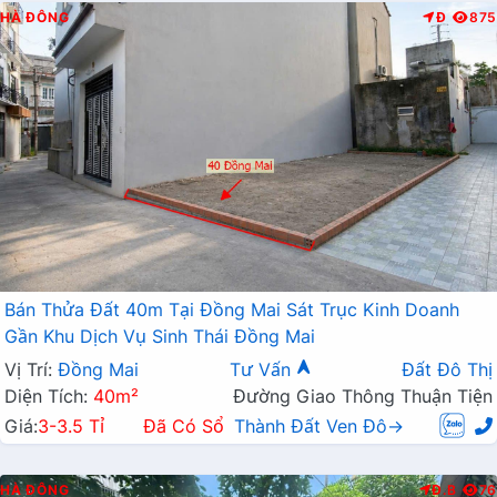
HÀ ĐÔNG
Đ
875
Bán Thửa Đất 40m Tại Đồng Mai Sát Trục Kinh Doanh
Gần Khu Dịch Vụ Sinh Thái Đồng Mai
Vị Trí:
Đồng Mai
Tư Vấn
Đất Đô Thị
Diện Tích:
40m²
Đường Giao Thông Thuận Tiện
Giá:
3-3.5 Tỉ
Đã Có Sổ
Thành Đất Ven Đô→
HÀ ĐÔNG
Đ.B
76