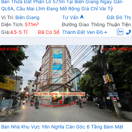
Bán Thửa Đất Phân Lô 57.1m Tại Biên Giang Ngay Gần
QL6A, Cầu Mai Lĩnh Đang Mở Rộng Giá Chỉ Vài Tỷ
Vị Trí:
Biên Giang
Tư Vấn
Đất Đô Thị
Diện Tích:
57.1m²
Đường Giao Thông Thuận Tiện
Giá:
4.5-5 Tỉ
Đã Có Sổ
Thành Đất Ven Đô→
HÀ ĐÔNG
K.D
Đ.N
73
Bán Nhà Khu Vực Yên Nghĩa Căn Góc 6 Tầng Bám Mặt