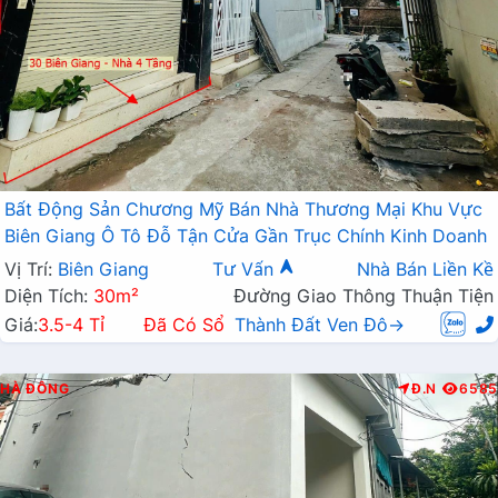
Bất Động Sản Chương Mỹ Bán Nhà Thương Mại Khu Vực
Biên Giang Ô Tô Đỗ Tận Cửa Gần Trục Chính Kinh Doanh
Vị Trí:
Biên Giang
Tư Vấn
Nhà Bán Liền Kề
Diện Tích:
30m²
Đường Giao Thông Thuận Tiện
Giá:
3.5-4 Tỉ
Đã Có Sổ
Thành Đất Ven Đô→
HÀ ĐÔNG
Đ.N
6585