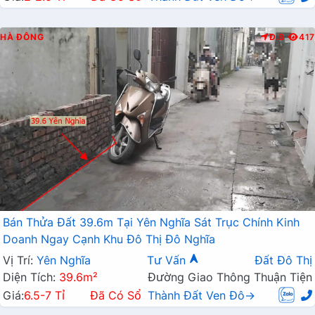
HÀ ĐÔNG
Đ.B
417
Bán Thửa Đất 39.6m Tại Yên Nghĩa Sát Trục Chính Kinh
Doanh Ngay Cạnh Khu Đô Thị Đô Nghĩa
Vị Trí:
Yên Nghĩa
Tư Vấn
Đất Đô Thị
Diện Tích:
39.6m²
Đường Giao Thông Thuận Tiện
Giá:
6.5-7 Tỉ
Đã Có Sổ
Thành Đất Ven Đô→