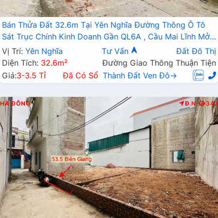
Bán Thửa Đất 32.6m Tại Yên Nghĩa Đường Thông Ô Tô
Sát Trục Chính Kinh Doanh Gần QL6A , Cầu Mai Lĩnh Mở
Rộng
Vị Trí:
Yên Nghĩa
Tư Vấn
Đất Đô Thị
Diện Tích:
32.6m²
Đường Giao Thông Thuận Tiện
Giá:
3-3.5 Tỉ
Đã Có Sổ
Thành Đất Ven Đô→
HÀ ĐÔNG
Đ.N
342