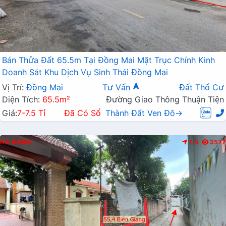
Bán Thửa Đất 65.5m Tại Đồng Mai Mặt Trục Chính Kinh
Doanh Sát Khu Dịch Vụ Sinh Thái Đồng Mai
Vị Trí:
Đồng Mai
Tư Vấn
Đất Thổ Cư
Diện Tích:
65.5m²
Đường Giao Thông Thuận Tiện
Giá:
7-7.5 Tỉ
Đã Có Sổ
Thành Đất Ven Đô→
HÀ ĐÔNG
T.N
3577