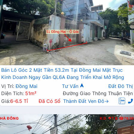
Bán Lô Góc 2 Mặt Tiền 53.2m Tại Đồng Mai Mặt Trục
Kinh Doanh Ngay Gần QL6A Đang Triển Khai Mở Rộng
Vị Trí:
Đồng Mai
Tư Vấn
Đất Đô Thị
Diện Tích:
51m²
Đường Giao Thông Thuận Tiện
Giá:
6-6.5 Tỉ
Đã Có Sổ
Thành Đất Ven Đô→
HÀ ĐÔNG
K.D
T.B
7638