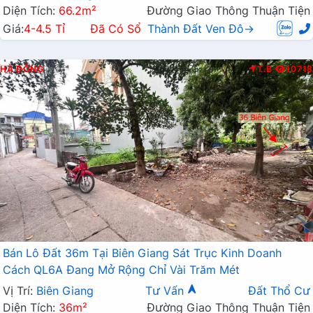
Diện Tích:
66.2m²
Đường Giao Thông Thuận Tiện
Giá:
4-4.5 Tỉ
Đã Có Sổ
Thành Đất Ven Đô→
HÀ ĐÔNG
T.B
10718
Bán Lô Đất 36m Tại Biên Giang Sát Trục Kinh Doanh
Cách QL6A Đang Mở Rộng Chỉ Vài Trăm Mét
Vị Trí:
Biên Giang
Tư Vấn
Đất Thổ Cư
Diện Tích:
36m²
Đường Giao Thông Thuận Tiện