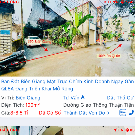
HÀ ĐÔNG
K.D
N
7246
Bán Đất Biên Giang Mặt Trục Chính Kinh Doanh Ngay Gần
QL6A Đang Triển Khai Mở Rộng
Vị Trí:
Biên Giang
Tư Vấn
Đất Thổ Cư
Diện Tích:
100m²
Đường Giao Thông Thuận Tiện
Giá:
8-8.5 Tỉ
Đã Có Sổ
Thành Đất Ven Đô→
HÀ ĐÔNG
T.N
83