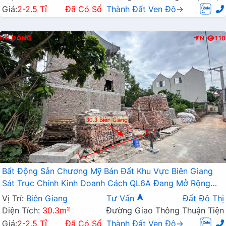
Giá:
2-2.5 Tỉ
Đã Có Sổ
Thành Đất Ven Đô→
HÀ ĐÔNG
N
110
Bất Động Sản Chương Mỹ Bán Đất Khu Vực Biên Giang
Sát Trục Chính Kinh Doanh Cách QL6A Đang Mở Rộng
Chỉ Vài Trăm Mét
Vị Trí:
Biên Giang
Tư Vấn
Đất Đô Thị
Diện Tích:
30.3m²
Đường Giao Thông Thuận Tiện
Giá:
2-2.5 Tỉ
Đã Có Sổ
Thành Đất Ven Đô→