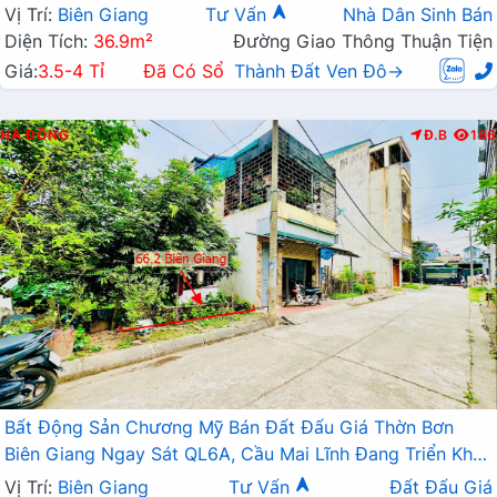
Vị Trí:
Biên Giang
Tư Vấn
Nhà Dân Sinh Bán
Diện Tích:
36.9m²
Đường Giao Thông Thuận Tiện
Giá:
3.5-4 Tỉ
Đã Có Sổ
Thành Đất Ven Đô→
HÀ ĐÔNG
Đ.B
186
Bất Động Sản Chương Mỹ Bán Đất Đấu Giá Thờn Bơn
Biên Giang Ngay Sát QL6A, Cầu Mai Lĩnh Đang Triển Khai
Mở Rộng
Vị Trí:
Biên Giang
Tư Vấn
Đất Đấu Giá