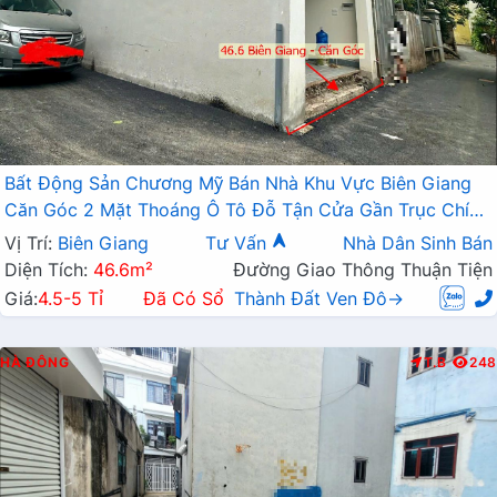
Bất Động Sản Chương Mỹ Bán Nhà Khu Vực Biên Giang
Căn Góc 2 Mặt Thoáng Ô Tô Đỗ Tận Cửa Gần Trục Chính
Kinh Doanh
Vị Trí:
Biên Giang
Tư Vấn
Nhà Dân Sinh Bán
Diện Tích:
46.6m²
Đường Giao Thông Thuận Tiện
Giá:
4.5-5 Tỉ
Đã Có Sổ
Thành Đất Ven Đô→
HÀ ĐÔNG
T.B
248