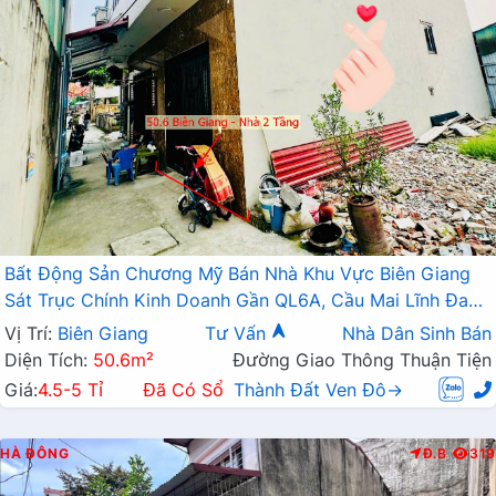
Bất Động Sản Chương Mỹ Bán Nhà Khu Vực Biên Giang
Sát Trục Chính Kinh Doanh Gần QL6A, Cầu Mai Lĩnh Đang
Mở Rộng
Vị Trí:
Biên Giang
Tư Vấn
Nhà Dân Sinh Bán
Diện Tích:
50.6m²
Đường Giao Thông Thuận Tiện
Giá:
4.5-5 Tỉ
Đã Có Sổ
Thành Đất Ven Đô→
HÀ ĐÔNG
Đ.B
319