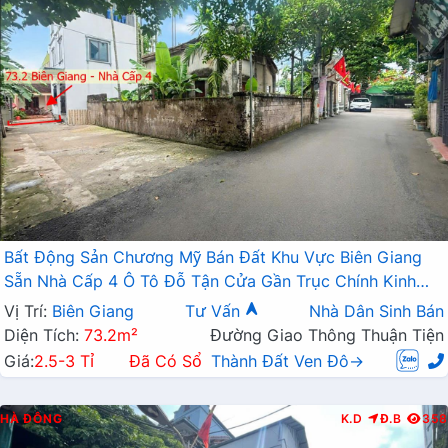
Bất Động Sản Chương Mỹ Bán Đất Khu Vực Biên Giang
Sẵn Nhà Cấp 4 Ô Tô Đỗ Tận Cửa Gần Trục Chính Kinh
Doanh
Vị Trí:
Biên Giang
Tư Vấn
Nhà Dân Sinh Bán
Diện Tích:
73.2m²
Đường Giao Thông Thuận Tiện
Giá:
2.5-3 Tỉ
Đã Có Sổ
Thành Đất Ven Đô→
HÀ ĐÔNG
K.D
Đ.B
358