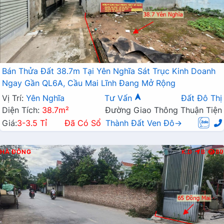
Bán Thửa Đất 38.7m Tại Yên Nghĩa Sát Trục Kinh Doanh
Ngay Gần QL6A, Cầu Mai Lĩnh Đang Mở Rộng
Vị Trí:
Yên Nghĩa
Tư Vấn
Đất Đô Thị
Diện Tích:
38.7m²
Đường Giao Thông Thuận Tiện
Giá:
3-3.5 Tỉ
Đã Có Sổ
Thành Đất Ven Đô→
HÀ ĐÔNG
K.D
B
89