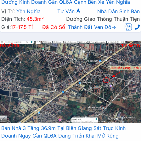
Đường Kinh Doanh Gần QL6A Cạnh Bến Xe Yên Nghĩa
Vị Trí:
Yên Nghĩa
Tư Vấn
Nhà Dân Sinh Bán
Diện Tích:
45.3m²
Đường Giao Thông Thuận Tiện
Giá:
17-17.5 Tỉ
Đã Có Sổ
Thành Đất Ven Đô→
HÀ ĐÔNG
B
419
Bán Nhà 3 Tầng 36.9m Tại Biên Giang Sát Trục Kinh
Doanh Ngay Gần QL6A Đang Triển Khai Mở Rộng