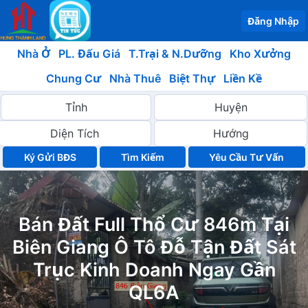
Đăng Nhập
Nhà Ở
PL. Đấu Giá
T.Trại & N.Dưỡng
Kho Xưởng
Chung Cư
Nhà Thuê
Biệt Thự
Liền Kề
Ký Gửi BĐS
Yêu Cầu Tư Vấn
Bán Đất Full Thổ Cư 846m Tại
Biên Giang Ô Tô Đỗ Tận Đất Sát
Trục Kinh Doanh Ngay Gần
QL6A