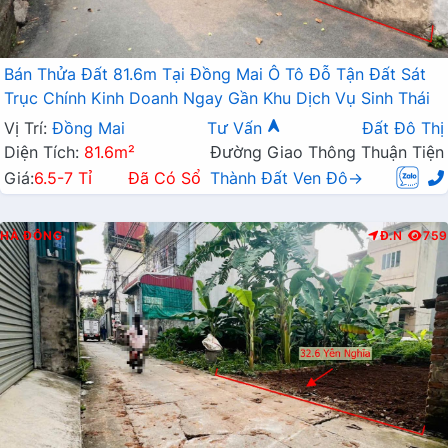
Bán Thửa Đất 81.6m Tại Đồng Mai Ô Tô Đỗ Tận Đất Sát
Trục Chính Kinh Doanh Ngay Gần Khu Dịch Vụ Sinh Thái
Vị Trí:
Đồng Mai
Tư Vấn
Đất Đô Thị
Diện Tích:
81.6m²
Đường Giao Thông Thuận Tiện
Giá:
6.5-7 Tỉ
Đã Có Sổ
Thành Đất Ven Đô→
HÀ ĐÔNG
Đ.N
759