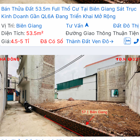
Bán Thửa Đất 53.5m Full Thổ Cư Tại Biên Giang Sát Trục
Kinh Doanh Gần QL6A Đang Triển Khai Mở Rộng
Vị Trí:
Biên Giang
Tư Vấn
Đất Đô Thị
Diện Tích:
53.5m²
Đường Giao Thông Thuận Tiện
Giá:
4.5-5 Tỉ
Đã Có Sổ
Thành Đất Ven Đô→
HÀ ĐÔNG
Đ.N
327