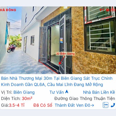
HÀ ĐÔNG
T
282
Bán Nhà Thương Mại 30m Tại Biên Giang Sát Trục Chính
Kinh Doanh Gần QL6A, Cầu Mai Lĩnh Đang Mở Rộng
Vị Trí:
Biên Giang
Tư Vấn
Nhà Bán Liền Kề
Diện Tích:
30m²
Đường Giao Thông Thuận Tiện
Giá:
3.5-4 Tỉ
Đã Có Sổ
Thành Đất Ven Đô→