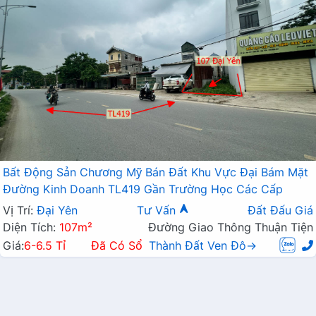
Bất Động Sản Chương Mỹ Bán Đất Khu Vực Đại Bám Mặt
Đường Kinh Doanh TL419 Gần Trường Học Các Cấp
Vị Trí:
Đại Yên
Tư Vấn
Đất Đấu Giá
Diện Tích:
107m²
Đường Giao Thông Thuận Tiện
Giá:
6-6.5 Tỉ
Đã Có Sổ
Thành Đất Ven Đô→