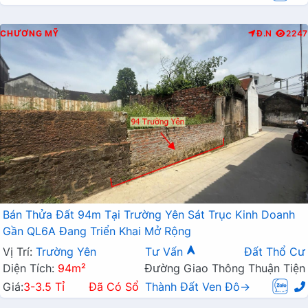
CHƯƠNG MỸ
Đ.N
2247
Bán Thửa Đất 94m Tại Trường Yên Sát Trục Kinh Doanh
Gần QL6A Đang Triển Khai Mở Rộng
Vị Trí:
Trường Yên
Tư Vấn
Đất Thổ Cư
Diện Tích:
94m²
Đường Giao Thông Thuận Tiện
Giá:
3-3.5 Tỉ
Đã Có Sổ
Thành Đất Ven Đô→