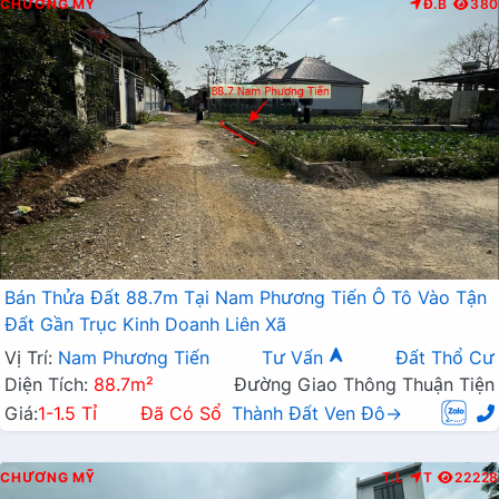
CHƯƠNG MỸ
Đ.B
380
Bán Thửa Đất 88.7m Tại Nam Phương Tiến Ô Tô Vào Tận
Đất Gần Trục Kinh Doanh Liên Xã
Vị Trí:
Nam Phương Tiến
Tư Vấn
Đất Thổ Cư
Diện Tích:
88.7m²
Đường Giao Thông Thuận Tiện
Giá:
1-1.5 Tỉ
Đã Có Sổ
Thành Đất Ven Đô→
CHƯƠNG MỸ
T.L
T
22228