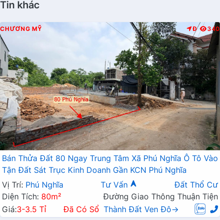
Tin khác
CHƯƠNG MỸ
Đ
340
Bán Thửa Đất 80 Ngay Trung Tâm Xã Phú Nghĩa Ô Tô Vào
Tận Đất Sát Trục Kinh Doanh Gần KCN Phú Nghĩa
Vị Trí:
Phú Nghĩa
Tư Vấn
Đất Thổ Cư
Diện Tích:
80m²
Đường Giao Thông Thuận Tiện
Giá:
3-3.5 Tỉ
Đã Có Sổ
Thành Đất Ven Đô→