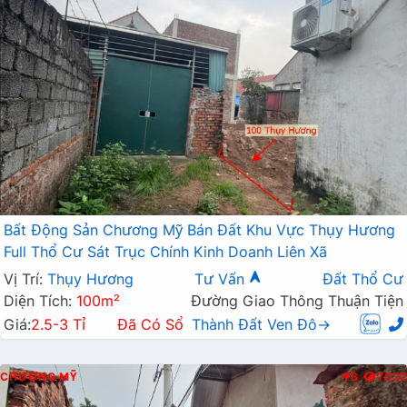
Bất Động Sản Chương Mỹ Bán Đất Khu Vực Thụy Hương
Full Thổ Cư Sát Trục Chính Kinh Doanh Liên Xã
Vị Trí:
Thụy Hương
Tư Vấn
Đất Thổ Cư
Diện Tích:
100m²
Đường Giao Thông Thuận Tiện
Giá:
2.5-3 Tỉ
Đã Có Sổ
Thành Đất Ven Đô→
CHƯƠNG MỸ
B
7032