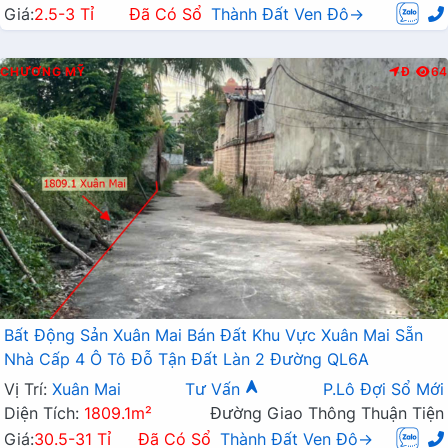
Giá:
2.5-3 Tỉ
Đã Có Sổ
Thành Đất Ven Đô→
CHƯƠNG MỸ
Đ
64
Bất Động Sản Xuân Mai Bán Đất Khu Vực Xuân Mai Sẵn
Nhà Cấp 4 Ô Tô Đỗ Tận Đất Làn 2 Đường QL6A
Vị Trí:
Xuân Mai
Tư Vấn
P.Lô Đợi Sổ Mới
Diện Tích:
1809.1m²
Đường Giao Thông Thuận Tiện
Giá:
30.5-31 Tỉ
Đã Có Sổ
Thành Đất Ven Đô→