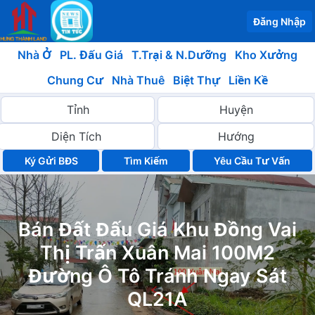
Đăng Nhập
Nhà Ở
PL. Đấu Giá
T.Trại & N.Dưỡng
Kho Xưởng
Chung Cư
Nhà Thuê
Biệt Thự
Liền Kề
Ký Gửi BĐS
Yêu Cầu Tư Vấn
Bán Đất Đấu Giá Khu Đồng Vai
Thị Trấn Xuân Mai 100M2
Đường Ô Tô Tránh Ngay Sát
QL21A