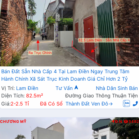
Bán Đất Sẵn Nhà Cấp 4 Tại Lam Điền Ngay Trung Tâm
Hành Chính Xã Sát Trục Kinh Doanh Giá Chỉ Hơn 2 Tỷ
Vị Trí:
Lam Điền
Tư Vấn
Nhà Dân Sinh Bán
Diện Tích:
82.5m²
Đường Giao Thông Thuận Tiện
Giá:
2-2.5 Tỉ
Đã Có Sổ
Thành Đất Ven Đô→
CHƯƠNG MỸ
Đ.N
3492