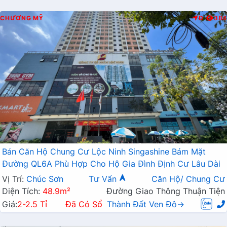
CHƯƠNG MỸ
Đ
384
Bán Căn Hộ Chung Cư Lộc Ninh Singashine Bám Mặt
Đường QL6A Phù Hợp Cho Hộ Gia Đình Định Cư Lâu Dài
Vị Trí:
Chúc Sơn
Tư Vấn
Căn Hộ/ Chung Cư
Diện Tích:
48.9m²
Đường Giao Thông Thuận Tiện
Giá:
2-2.5 Tỉ
Đã Có Sổ
Thành Đất Ven Đô→