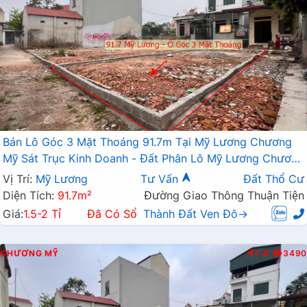
Bán Lô Góc 3 Mặt Thoáng 91.7m Tại Mỹ Lương Chương
Mỹ Sát Trục Kinh Doanh - Đất Phân Lô Mỹ Lương Chương
Mỹ
Vị Trí:
Mỹ Lương
Tư Vấn
Đất Thổ Cư
Diện Tích:
91.7m²
Đường Giao Thông Thuận Tiện
Giá:
1.5-2 Tỉ
Đã Có Sổ
Thành Đất Ven Đô→
CHƯƠNG MỸ
T.B
3490