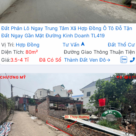
Đất Phân Lô Ngay Trung Tâm Xã Hợp Đồng Ô Tô Đỗ Tận
Đất Ngay Gần Mặt Đường Kinh Doanh TL419
Vị Trí:
Hợp Đồng
Tư Vấn
Đất Thổ Cư
Diện Tích:
80m²
Đường Giao Thông Thuận Tiện
Giá:
3.5-4 Tỉ
Đã Có Sổ
Thành Đất Ven Đô→
CHƯƠNG MỸ
Đ
677