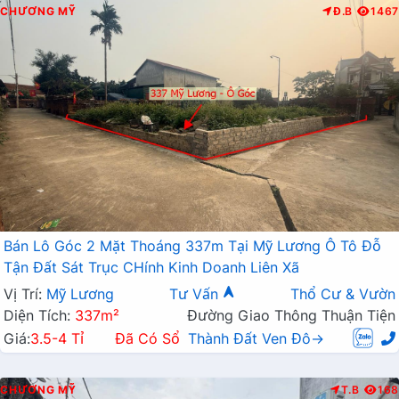
CHƯƠNG MỸ
Đ.B
1467
Bán Lô Góc 2 Mặt Thoáng 337m Tại Mỹ Lương Ô Tô Đỗ
Tận Đất Sát Trục CHính Kinh Doanh Liên Xã
Vị Trí:
Mỹ Lương
Tư Vấn
Thổ Cư & Vườn
Diện Tích:
337m²
Đường Giao Thông Thuận Tiện
Giá:
3.5-4 Tỉ
Đã Có Sổ
Thành Đất Ven Đô→
CHƯƠNG MỸ
T.B
168