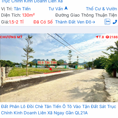
Trục Chính Kinh Doanh Liên Xã
Vị Trí:
Tân Tiến
Tư Vấn
Thổ Cư & Vườn
Diện Tích:
130m²
Đường Giao Thông Thuận Tiện
Giá:
1.5-2 Tỉ
Đã Có Sổ
Thành Đất Ven Đô→
CHƯƠNG MỸ
T.B
2186
Đất Phân Lô Đồi Chè Tân Tiến Ô Tô Vào Tận Đất Sát Trục
Chính Kinh Doanh Liên Xã Ngay Gần QL21A