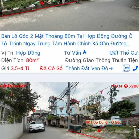
Bán Lô Góc 2 Mặt Thoáng 80m Tại Hợp Đồng Đường Ô
Tô Tránh Ngay Trung Tâm Hành Chính Xã Gần Đường
TL419
Vị Trí:
Hợp Đồng
Tư Vấn
Đất Thổ Cư
Diện Tích:
80m²
Đường Giao Thông Thuận Tiện
Giá:
3.5-4 Tỉ
Đã Có Sổ
Thành Đất Ven Đô→
CHƯƠNG MỸ
Đ.N
5208