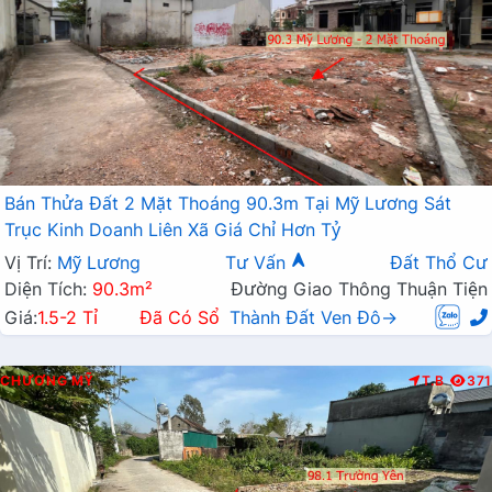
Bán Thửa Đất 2 Mặt Thoáng 90.3m Tại Mỹ Lương Sát
Trục Kinh Doanh Liên Xã Giá Chỉ Hơn Tỷ
Vị Trí:
Mỹ Lương
Tư Vấn
Đất Thổ Cư
Diện Tích:
90.3m²
Đường Giao Thông Thuận Tiện
Giá:
1.5-2 Tỉ
Đã Có Sổ
Thành Đất Ven Đô→
CHƯƠNG MỸ
T.B
371