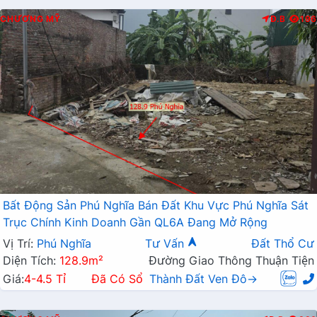
CHƯƠNG MỸ
Đ.B
196
Bất Động Sản Phú Nghĩa Bán Đất Khu Vực Phú Nghĩa Sát
Trục Chính Kinh Doanh Gần QL6A Đang Mở Rộng
Vị Trí:
Phú Nghĩa
Tư Vấn
Đất Thổ Cư
Diện Tích:
128.9m²
Đường Giao Thông Thuận Tiện
Giá:
4-4.5 Tỉ
Đã Có Sổ
Thành Đất Ven Đô→