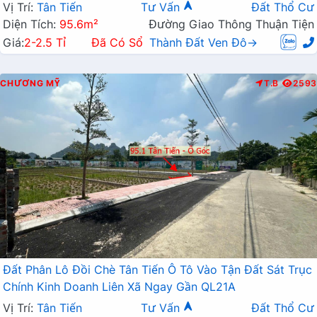
Vị Trí:
Tân Tiến
Tư Vấn
Đất Thổ Cư
Diện Tích:
95.6m²
Đường Giao Thông Thuận Tiện
Giá:
2-2.5 Tỉ
Đã Có Sổ
Thành Đất Ven Đô→
CHƯƠNG MỸ
T.B
2593
Đất Phân Lô Đồi Chè Tân Tiến Ô Tô Vào Tận Đất Sát Trục
Chính Kinh Doanh Liên Xã Ngay Gần QL21A
Vị Trí:
Tân Tiến
Tư Vấn
Đất Thổ Cư