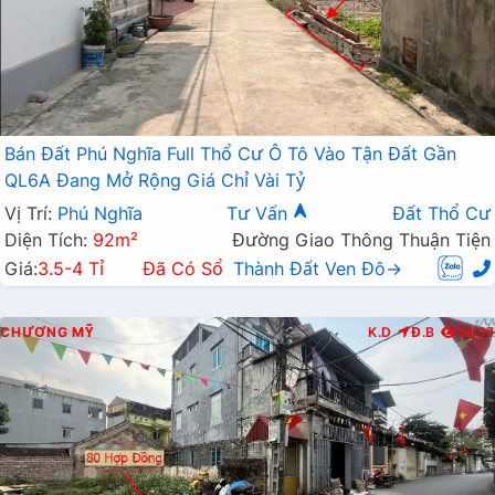
Bán Đất Phú Nghĩa Full Thổ Cư Ô Tô Vào Tận Đất Gần
QL6A Đang Mở Rộng Giá Chỉ Vài Tỷ
Vị Trí:
Phú Nghĩa
Tư Vấn
Đất Thổ Cư
Diện Tích:
92m²
Đường Giao Thông Thuận Tiện
Giá:
3.5-4 Tỉ
Đã Có Sổ
Thành Đất Ven Đô→
CHƯƠNG MỸ
K.D
Đ.B
5037