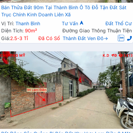
Bán Thửa Đất 90m Tại Thành Bình Ô Tô Đỗ Tận Đất Sát
Trục Chính Kinh Doanh Liên Xã
Vị Trí:
Thanh Bình
Tư Vấn
Đất Thổ Cư
Diện Tích:
90m²
Đường Giao Thông Thuận Tiện
Giá:
2.5-3 Tỉ
Đã Có Sổ
Thành Đất Ven Đô→
CHƯƠNG MỸ
K.D
Đ
3413