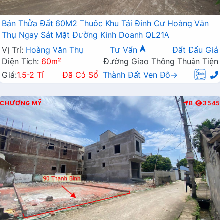
Bán Thửa Đất 60M2 Thuộc Khu Tái Định Cư Hoàng Văn
Thụ Ngay Sát Mặt Đường Kinh Doanh QL21A
Vị Trí:
Hoàng Văn Thụ
Tư Vấn
Đất Đấu Giá
Diện Tích:
60m²
Đường Giao Thông Thuận Tiện
Giá:
1.5-2 Tỉ
Đã Có Sổ
Thành Đất Ven Đô→
CHƯƠNG MỸ
B
3545