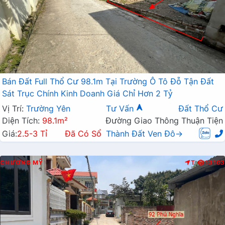
Bán Đất Full Thổ Cư 98.1m Tại Trường Ô Tô Đỗ Tận Đất
Sát Trục Chính Kinh Doanh Giá Chỉ Hơn 2 Tỷ
Vị Trí:
Trường Yên
Tư Vấn
Đất Thổ Cư
Diện Tích:
98.1m²
Đường Giao Thông Thuận Tiện
Giá:
2.5-3 Tỉ
Đã Có Sổ
Thành Đất Ven Đô→
CHƯƠNG MỸ
T
13103