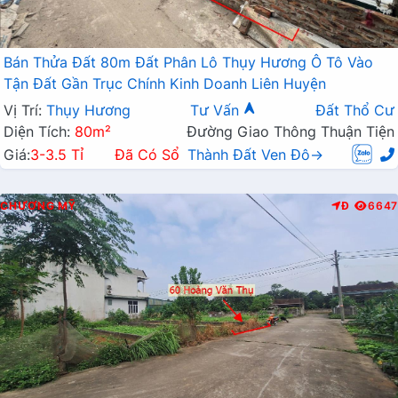
Bán Thửa Đất 80m Đất Phân Lô Thụy Hương Ô Tô Vào
Tận Đất Gần Trục Chính Kinh Doanh Liên Huyện
Vị Trí:
Thụy Hương
Tư Vấn
Đất Thổ Cư
Diện Tích:
80m²
Đường Giao Thông Thuận Tiện
Giá:
3-3.5 Tỉ
Đã Có Sổ
Thành Đất Ven Đô→
CHƯƠNG MỸ
Đ
6647