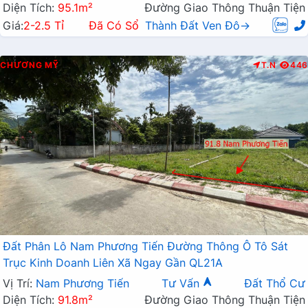
Diện Tích:
95.1m²
Đường Giao Thông Thuận Tiện
Giá:
2-2.5 Tỉ
Đã Có Sổ
Thành Đất Ven Đô→
CHƯƠNG MỸ
T.N
446
Đất Phân Lô Nam Phương Tiến Đường Thông Ô Tô Sát
Trục Kinh Doanh Liên Xã Ngay Gần QL21A
Vị Trí:
Nam Phương Tiến
Tư Vấn
Đất Thổ Cư
Diện Tích:
91.8m²
Đường Giao Thông Thuận Tiện