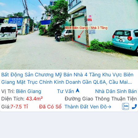
Bất Động Sản Chương Mỹ Bán Nhà 4 Tầng Khu Vực Biên
Giang Mặt Trục Chính Kinh Doanh Gần QL6A, Cầu Mai
Lĩnh Đang Mở Rộng
Vị Trí:
Biên Giang
Tư Vấn
Nhà Dân Sinh Bán
Diện Tích:
43.4m²
Đường Giao Thông Thuận Tiện
Giá:
7-7.5 Tỉ
Đã Có Sổ
Thành Đất Ven Đô→