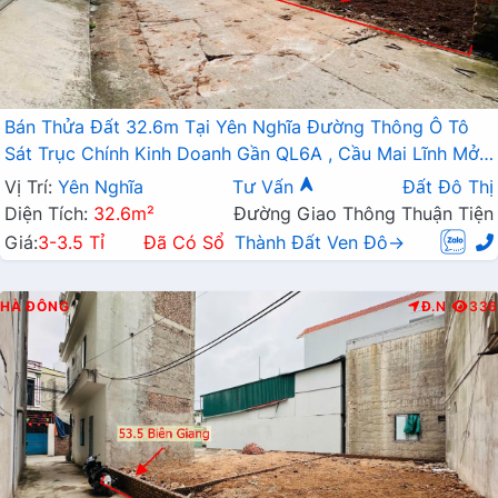
Bán Thửa Đất 32.6m Tại Yên Nghĩa Đường Thông Ô Tô
Sát Trục Chính Kinh Doanh Gần QL6A , Cầu Mai Lĩnh Mở
Rộng
Vị Trí:
Yên Nghĩa
Tư Vấn
Đất Đô Thị
Diện Tích:
32.6m²
Đường Giao Thông Thuận Tiện
Giá:
3-3.5 Tỉ
Đã Có Sổ
Thành Đất Ven Đô→
HÀ ĐÔNG
Đ.N
336