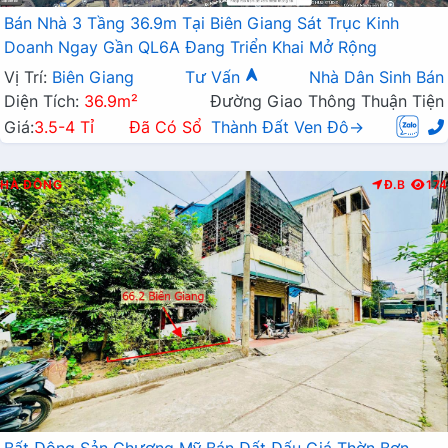
Bán Nhà 3 Tầng 36.9m Tại Biên Giang Sát Trục Kinh
Doanh Ngay Gần QL6A Đang Triển Khai Mở Rộng
Vị Trí:
Biên Giang
Tư Vấn
Nhà Dân Sinh Bán
Diện Tích:
36.9m²
Đường Giao Thông Thuận Tiện
Giá:
3.5-4 Tỉ
Đã Có Sổ
Thành Đất Ven Đô→
HÀ ĐÔNG
Đ.B
174
Bất Động Sản Chương Mỹ Bán Đất Đấu Giá Thờn Bơn