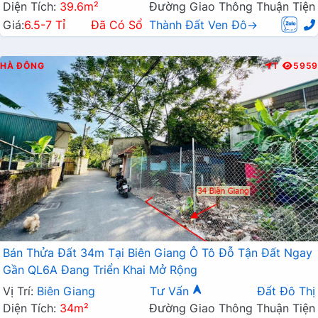
Diện Tích:
39.6m²
Đường Giao Thông Thuận Tiện
Giá:
6.5-7 Tỉ
Đã Có Sổ
Thành Đất Ven Đô→
HÀ ĐÔNG
T
5959
Bán Thửa Đất 34m Tại Biên Giang Ô Tô Đỗ Tận Đất Ngay
Gần QL6A Đang Triển Khai Mở Rộng
Vị Trí:
Biên Giang
Tư Vấn
Đất Đô Thị
Diện Tích:
34m²
Đường Giao Thông Thuận Tiện