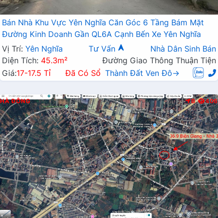
Bán Nhà Khu Vực Yên Nghĩa Căn Góc 6 Tầng Bám Mặt
Đường Kinh Doanh Gần QL6A Cạnh Bến Xe Yên Nghĩa
Vị Trí:
Yên Nghĩa
Tư Vấn
Nhà Dân Sinh Bán
Diện Tích:
45.3m²
Đường Giao Thông Thuận Tiện
Giá:
17-17.5 Tỉ
Đã Có Sổ
Thành Đất Ven Đô→
HÀ ĐÔNG
B
406