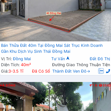
Bán Thửa Đất 40m Tại Đồng Mai Sát Trục Kinh Doanh
Gần Khu Dịch Vụ Sinh Thái Đồng Mai
Vị Trí:
Đồng Mai
Tư Vấn
Đất Đô Thị
Diện Tích:
40m²
Đường Giao Thông Thuận Tiện
Giá:
3-3.5 Tỉ
Đã Có Sổ
Thành Đất Ven Đô→
HÀ ĐÔNG
T.N
3562