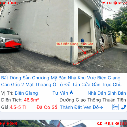
HÀ ĐÔNG
Đ.N
6572
Bất Động Sản Chương Mỹ Bán Nhà Khu Vực Biên Giang
Căn Góc 2 Mặt Thoáng Ô Tô Đỗ Tận Cửa Gần Trục Chính
Kinh Doanh
Vị Trí:
Biên Giang
Tư Vấn
Nhà Dân Sinh Bán
Diện Tích:
46.6m²
Đường Giao Thông Thuận Tiện
Giá:
4.5-5 Tỉ
Đã Có Sổ
Thành Đất Ven Đô→
HÀ ĐÔNG
K.D
Đ.B
350