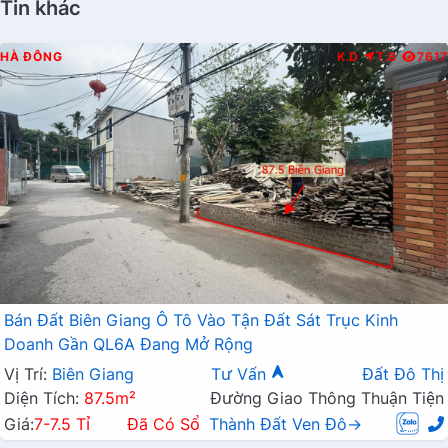
Tin khác
HÀ ĐÔNG
K.D
T.B
7617
Bán Đất Biên Giang Ô Tô Vào Tận Đất Sát Trục Kinh
Doanh Gần QL6A Đang Mở Rộng
Vị Trí:
Biên Giang
Tư Vấn
Đất Đô Thị
Diện Tích:
87.5m²
Đường Giao Thông Thuận Tiện
Giá:
7-7.5 Tỉ
Đã Có Sổ
Thành Đất Ven Đô→