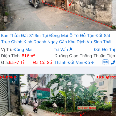
Bán Thửa Đất 81.6m Tại Đồng Mai Ô Tô Đỗ Tận Đất Sát
Trục Chính Kinh Doanh Ngay Gần Khu Dịch Vụ Sinh Thái
Vị Trí:
Đồng Mai
Tư Vấn
Đất Đô Thị
Diện Tích:
81.6m²
Đường Giao Thông Thuận Tiện
Giá:
6.5-7 Tỉ
Đã Có Sổ
Thành Đất Ven Đô→
HÀ ĐÔNG
Đ.N
752