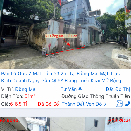
Bán Lô Góc 2 Mặt Tiền 53.2m Tại Đồng Mai Mặt Trục
Kinh Doanh Ngay Gần QL6A Đang Triển Khai Mở Rộng
Vị Trí:
Đồng Mai
Tư Vấn
Đất Đô Thị
Diện Tích:
51m²
Đường Giao Thông Thuận Tiện
Giá:
6-6.5 Tỉ
Đã Có Sổ
Thành Đất Ven Đô→
HÀ ĐÔNG
T.B
236