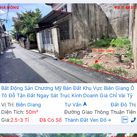
HÀ ĐÔNG
Đ.B
311
Bất Động Sản Chương Mỹ Bán Đất Khu Vực Biên Giang Ô
Tô Đỗ Tận Đất Ngay Sát Trục Kinh Doanh Giá Chỉ Vài Tỷ
Vị Trí:
Biên Giang
Tư Vấn
Đất Đô Thị
Diện Tích:
50m²
Đường Giao Thông Thuận Tiện
Giá:
2.5-3 Tỉ
Đã Có Sổ
Thành Đất Ven Đô→