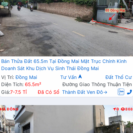
Bán Thửa Đất 65.5m Tại Đồng Mai Mặt Trục Chính Kinh
Doanh Sát Khu Dịch Vụ Sinh Thái Đồng Mai
Vị Trí:
Đồng Mai
Tư Vấn
Đất Thổ Cư
Diện Tích:
65.5m²
Đường Giao Thông Thuận Tiện
Giá:
7-7.5 Tỉ
Đã Có Sổ
Thành Đất Ven Đô→
HÀ ĐÔNG
Đ
868