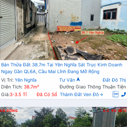
Bán Thửa Đất 38.7m Tại Yên Nghĩa Sát Trục Kinh Doanh
Ngay Gần QL6A, Cầu Mai Lĩnh Đang Mở Rộng
Vị Trí:
Yên Nghĩa
Tư Vấn
Đất Đô Thị
Diện Tích:
38.7m²
Đường Giao Thông Thuận Tiện
Giá:
3-3.5 Tỉ
Đã Có Sổ
Thành Đất Ven Đô→
HÀ ĐÔNG
K.D
B
75