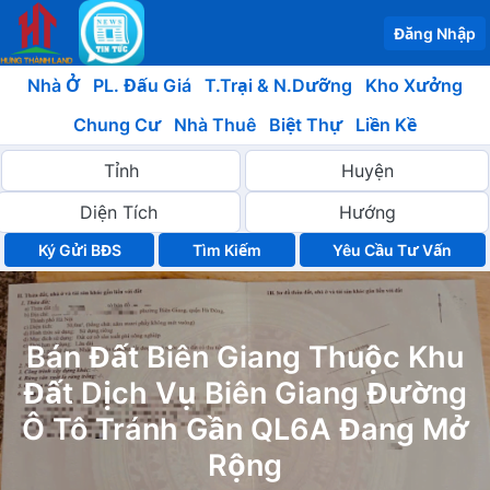
Đăng Nhập
Nhà Ở
PL. Đấu Giá
T.Trại & N.Dưỡng
Kho Xưởng
Chung Cư
Nhà Thuê
Biệt Thự
Liền Kề
Ký Gửi BĐS
Yêu Cầu Tư Vấn
Bán Đất Biên Giang Thuộc Khu
Đất Dịch Vụ Biên Giang Đường
Ô Tô Tránh Gần QL6A Đang Mở
Rộng