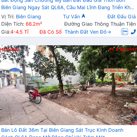
Biên Giang Ngay Sát QL6A, Cầu Mai Lĩnh Đang Triển Khai
Mở Rộng
Vị Trí:
Biên Giang
Tư Vấn
Đất Đấu Giá
Diện Tích:
66.2m²
Đường Giao Thông Thuận Tiện
Giá:
4-4.5 Tỉ
Đã Có Sổ
Thành Đất Ven Đô→
HÀ ĐÔNG
T.B
10697
Bán Lô Đất 36m Tại Biên Giang Sát Trục Kinh Doanh