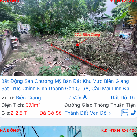
HÀ ĐÔNG
T.N
4894
Bất Động Sản Chương Mỹ Bán Đất Khu Vực Biên Giang
Sát Trục Chính Kinh Doanh Gần QL6A, Cầu Mai Lĩnh Đang
Mở Rộng
Vị Trí:
Biên Giang
Tư Vấn
Đất Đô Thị
Diện Tích:
37.1m²
Đường Giao Thông Thuận Tiện
Giá:
2-2.5 Tỉ
Đã Có Sổ
Thành Đất Ven Đô→
HÀ ĐÔNG
K.D
Đ.N
6400