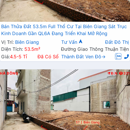
Bán Thửa Đất 53.5m Full Thổ Cư Tại Biên Giang Sát Trục
Kinh Doanh Gần QL6A Đang Triển Khai Mở Rộng
Vị Trí:
Biên Giang
Tư Vấn
Đất Đô Thị
Diện Tích:
53.5m²
Đường Giao Thông Thuận Tiện
Giá:
4.5-5 Tỉ
Đã Có Sổ
Thành Đất Ven Đô→
HÀ ĐÔNG
Đ.N
321