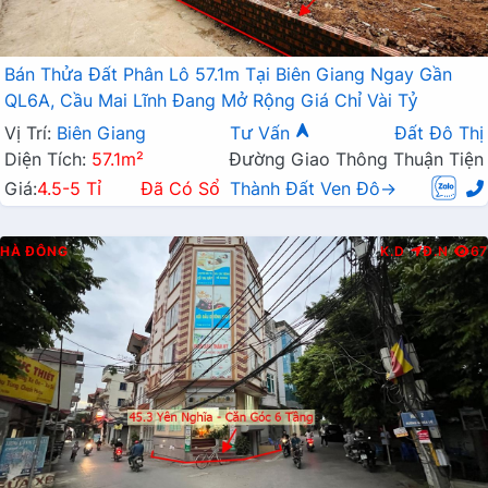
Bán Thửa Đất Phân Lô 57.1m Tại Biên Giang Ngay Gần
QL6A, Cầu Mai Lĩnh Đang Mở Rộng Giá Chỉ Vài Tỷ
Vị Trí:
Biên Giang
Tư Vấn
Đất Đô Thị
Diện Tích:
57.1m²
Đường Giao Thông Thuận Tiện
Giá:
4.5-5 Tỉ
Đã Có Sổ
Thành Đất Ven Đô→
HÀ ĐÔNG
K.D
Đ.N
67