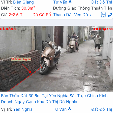
Chỉ Vài Trăm Mét
Vị Trí:
Biên Giang
Tư Vấn
Đất Đô Thị
Diện Tích:
30.3m²
Đường Giao Thông Thuận Tiện
Giá:
2-2.5 Tỉ
Đã Có Sổ
Thành Đất Ven Đô→
HÀ ĐÔNG
Đ.B
408
Bán Thửa Đất 39.6m Tại Yên Nghĩa Sát Trục Chính Kinh
Doanh Ngay Cạnh Khu Đô Thị Đô Nghĩa
Vị Trí:
Yên Nghĩa
Tư Vấn
Đất Đô Thị