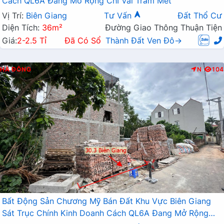
Cách QL6A Đang Mở Rộng Chỉ Vài Trăm Mét
Vị Trí:
Biên Giang
Tư Vấn
Đất Thổ Cư
Diện Tích:
36m²
Đường Giao Thông Thuận Tiện
Giá:
2-2.5 Tỉ
Đã Có Sổ
Thành Đất Ven Đô→
HÀ ĐÔNG
N
104
Bất Động Sản Chương Mỹ Bán Đất Khu Vực Biên Giang
Sát Trục Chính Kinh Doanh Cách QL6A Đang Mở Rộng