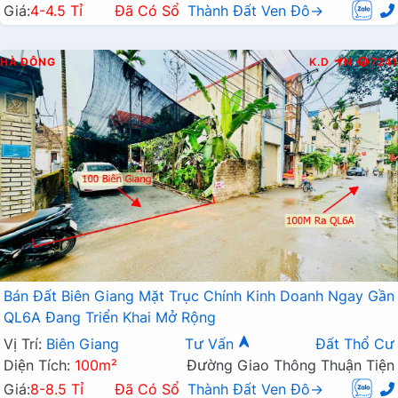
Giá:
4-4.5 Tỉ
Đã Có Sổ
Thành Đất Ven Đô→
HÀ ĐÔNG
K.D
N
7241
Bán Đất Biên Giang Mặt Trục Chính Kinh Doanh Ngay Gần
QL6A Đang Triển Khai Mở Rộng
Vị Trí:
Biên Giang
Tư Vấn
Đất Thổ Cư
Diện Tích:
100m²
Đường Giao Thông Thuận Tiện
Giá:
8-8.5 Tỉ
Đã Có Sổ
Thành Đất Ven Đô→