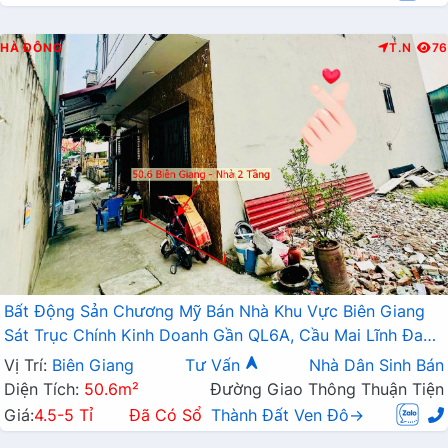
HÀ ĐÔNG
T.N
76
Bất Động Sản Chương Mỹ Bán Nhà Khu Vực Biên Giang
Sát Trục Chính Kinh Doanh Gần QL6A, Cầu Mai Lĩnh Đang
Mở Rộng
Vị Trí:
Biên Giang
Tư Vấn
Nhà Dân Sinh Bán
Diện Tích:
50.6m²
Đường Giao Thông Thuận Tiện
Giá:
4.5-5 Tỉ
Đã Có Sổ
Thành Đất Ven Đô→