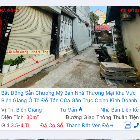
HÀ ĐÔNG
T
108
Bất Động Sản Chương Mỹ Bán Nhà Thương Mại Khu Vực
Biên Giang Ô Tô Đỗ Tận Cửa Gần Trục Chính Kinh Doanh
Vị Trí:
Biên Giang
Tư Vấn
Nhà Bán Liền Kề
Diện Tích:
30m²
Đường Giao Thông Thuận Tiện
Giá:
3.5-4 Tỉ
Đã Có Sổ
Thành Đất Ven Đô→