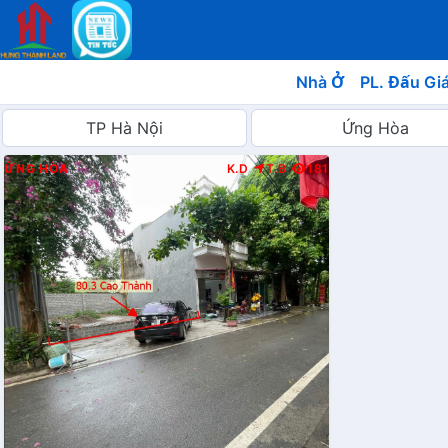
Nhà Ở
PL. Đấu Gi
ỨNG HÒA
K.D
T.B
181