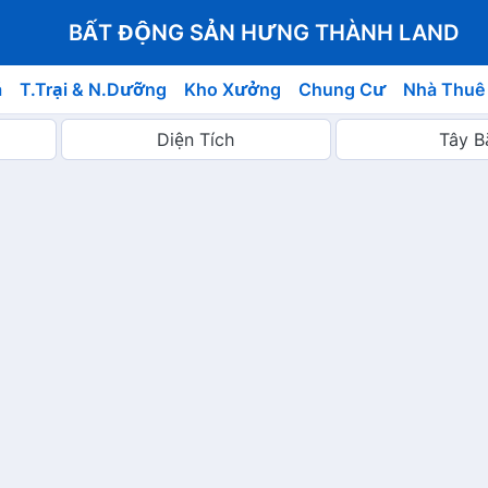
BẤT ĐỘNG SẢN HƯNG THÀNH LAND
á
T.Trại & N.Dưỡng
Kho Xưởng
Chung Cư
Nhà Thuê